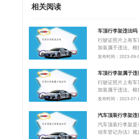
相关阅读
车顶行李架违法吗
行驶证照片上有车
加装属于违法。根
机动车载物不得超
发布时间：2023-09-07
厢，并应当遵守下
面起不得超过4米
车顶行李架属于违
载物，高度从地面
行驶证照片上有车
1.5米，长度不得
加装属于违法。根
米；三轮摩托车载
行李架和内置的行
发布时间：2023-07-17
行李箱外，不得载
超过0.5米，从
面起高度不得超过
实施条例》：第五
汽车顶装行李架违
质量，装载长度、
汽车顶装行李架是
部的行李架和内置
动车登记办法》规
不得超过0.5米