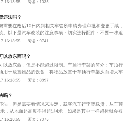
项不得变更。汽车车顶行李架就是加装在车身顶部，用来安全
 16:18:55
阅读：1035
的行李箱从地面起是不可以超过4米的，然后车顶上的行李架
支撑架或部件，一般用于两厢式的旅行车、SUV和MPV等车型
0.5米的，所以说有一些越野的朋友喜欢在车顶上装上一个自行
有车顶行李架的车型，后期擅自加装行李架可是违法的。如果
其实已经超过国家的规定，像这种情况，虽然交警一般不会
架违法吗？
要先去车管所重新报批并拍照，保证车身外观与行驶证上的机
你扣分罚款是没商量的。
架需要在改后10日内到相关车管所申请办理审批和变更手续，
。根据《机动车登记规定》擅自改变机动车外形和已登记的有
装。以下是汽车改装的注意事项：切实选择配件：不要一味追
公安机关交通管理部门责令恢复原状，并处警告或者五百元以
配件应根据车辆自身的实际情况来选择。切忌过于加强隔音效
 16:18:55
阅读：9741
带有行李架的车型，从车顶起高度不得超过0.5米，从地面起高
隔音效果。如果驾驶者听不到来自道路和动力系统的声音，就
如果行李架是粘胶的，只是以美观、协调为主的，不要放置很
况的相关信息，影响行车安全。切忌一味加强视觉效果：不要
以免引起晃动。即使是螺丝固定的行李架，放重物也要适当，
可以放东西吗？
。为了外观好看，而加装大口径排气管、安装尾翼等。这样对
量。
可以放东西，但是不能超过限制。车顶行李架的简介：车顶行
没有太大意义。并且有可能会给车和人都带来重大危害。
顶用于放置物品的设备，将物品放置于车顶行李架从而增大车
架便于外出旅游携带大量物品。然而安装车顶行李架会增加车
 16:18:55
阅读：8897
加油耗，因此若长期不用应拆下车顶行李架。车顶行李架适用
等中大型车辆。车顶行李架的作用：车顶行李架除了起到装
法吗？
，可以能放行李厢放不下的东西，比如体积大的行李、自行
违法，但是需要看情况来决定，载客汽车行李架载货，从车顶
只要车主将货物固定到位，特别是在货物上加装上行李绳网的
.5米，从地面起高度不得超过4米，如果是其中一样超标就会被
多的东西。当然不能超过行李架的设计承重--30-50公斤。
行李架之前应该自己先量好位置，看看是否能够达标。以下是
 16:18:55
阅读：7075
路交通安全法：根据《中华人民共和国道路交通安全法实施条