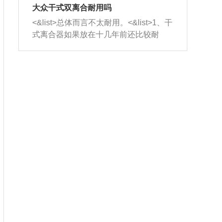
室，最后形成废气排出，就可以让三元
无法制作，需要将车辆送到修理厂或4s
造成烧机油。<&list>3、机油粘度。使用
大众干式双离合耐用吗
催化器得到清洗，排气管堵塞的情况就
店；<&list>2.车辆半轴套管防尘罩破
机油粘度过小的话，同样会有烧机油现
<&list>总体而言不太耐用。<&list>1、干
能够得到解决。
裂，破裂后会出现漏油现象，使半轴磨
象，机油粘度过小具有很好的流动性，
式离合器如果放在十几年前还比较耐
损严重，磨损的半轴容易损坏，产生异
容易窜入到气缸内，参与燃烧。<&list>
用，但是由于现在的汽车发动机动力输
响；<&list>3.稳定器的转向胶套和球头
4、机油量。机油量过多，机油压力过
出越来越高，使得干式离合器散热不足
老化，一般是使用时间过长造成的。解
大，会将部分机油压入气缸内，也会出
的缺陷也逐渐暴露出来。<&list>2、由于
决方法是更换新的质量好的转向橡胶套
现烧机油。<&list>5、机油滤清器堵塞：
干式双离合的工作环境暴露在空气中，
和球头。
会导致进气不畅，使进气压力下降，形
而离合器的散热也是通离合器罩上面的
成负压，使机油在负压的情况下吸入燃
几个小孔来进行散热。但是在行驶过程
烧室引起烧机油。<&list>6、正时齿轮或
中变速箱需要换挡，就不得不使得离合
链条磨损：正时齿轮或链条的磨损会引
器频繁工作。<&list>3、长时间的低速行
起气阀和曲轴的正时不同步。由于轮齿
驶以及过于频繁的启停，导致离合器的
或链条磨损产生的过量侧隙，使得发动
温度不断升高，而低速行驶时空气流动
机的调节无法实现：前一圈的正时和下
效率不高，无法将离合器中的热量有效
一圈可能就不一样。当气阀和活塞的运
的带走，导致离合器内部的温度不断升
动不同步时，会造成过大的机油消耗。
高，加速离合器的磨损。
解决方法：更换正时齿轮或链条。<&list
>7、内垫圈、进风口破裂：新的发动机
设计中，经常采用各种由金属和其他材