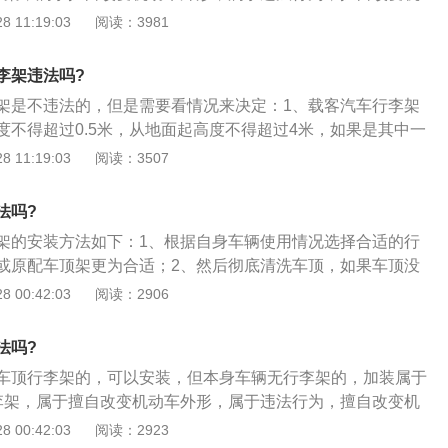
于一种禁止标线，我们车辆在行驶过程中，是不允许压线或在
令恢复原状，并处警告或者五百元以下罚款；2、如果车辆是
 11:19:03
阅读：3981
压线或者越线，则会被处罚款150元、记3分；在导流线上停车
事，如果要后期加装一个行李架这个属于违法行为了，除非去
0元罚款，记6分。
更改，保持车辆外观和行驶证上的一样；3、国家规定如果要
李架违法吗?
李架和车内空间以外，别的地方载货都是属于违法的。
架是不违法的，但是需要看情况来决定：1、载客汽车行李架
度不得超过0.5米，从地面起高度不得超过4米，如果是其中一
交警查了，所以我们在买行李架的之前应该自己先量好位置，
 11:19:03
阅读：3507
；2、那车顶加装行李架有没有必要呢，其实如果你经常是用
话，建议还是不要安装好；3、因为安装行李架肯定是需要横
法吗?
为本身的重量而带来更高的油耗，而且在汽车行驶时的一些风
架的安装方法如下：1、根据自身车辆使用情况选择合适的行
会有的。但如果你是比较喜欢自驾游那些，安装行李架就最适
或原配车顶架更为合适；2、然后彻底清洗车顶，如果车顶没
安装粘胶行李架。安装粘胶车顶行李架前，先用湿布擦拭需要
 00:42:03
阅读：2906
灰尘，然后用干布擦干净；3、找一个合适的粘贴位置，把行
称，这样粘起来就好看了。如果自己不确定，可以直接去4S店
法吗?
4、清洁完车顶后，将行李架上的胶慢慢揭开，然后迅速粘到
车顶行李架的，可以安装，但本身车辆无行李架的，加装属于
10分钟以上，使粘胶发挥粘力。需要注意的是，贴纸架尽可能
李架，属于擅自改变机动车外形，属于违法行为，擅自改变机
阳光照射较好时候进行效果更佳。
令恢复原状，并处警告或者五百元以下罚款；2、如果车辆是
 00:42:03
阅读：2923