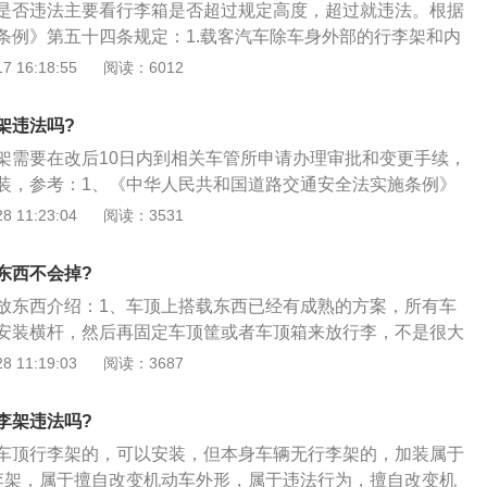
是否违法主要看行李箱是否超过规定高度，超过就违法。根据
绝大多时候只在市内用，本身并不觉得加装行李架有多漂亮的
条例》第五十四条规定：1.载客汽车除车身外部的行李架和内
就可以不用加装。而且安装行李架需要横向支架，不仅因为本
得载货。2.载客汽车的行李架载货从车顶起高度不得超过0.5
 16:18:55
阅读：6012
高的油耗，而且在汽车行驶时多多少少会有一些风噪。
不得超过4米。对于车顶行李架给出如下建议：需要在车顶安
行李架时，那就一定要量准行李架载货从车顶起的高度和车型
架违法吗?
。
架需要在改后10日内到相关车管所申请办理审批和变更手续，
装，参考：1、《中华人民共和国道路交通安全法实施条例》
载物不得超过机动车行驶证上核定的载质量，装载长度、宽度
 11:23:04
阅读：3531
应当遵守下列规定；2、重型、中型载货汽车，半挂车载物，
超过4米，载运集装箱的车辆不得超过4.2米；3、其他载货的机
东西不会掉?
地面起不得超过2.5米；4、摩托车载物，高度从地面起不得超
放东西介绍：1、车顶上搭载东西已经有成熟的方案，所有车
得超出车身0.2米。两轮摩托车载物宽度左右各不得超出车把0.1
安装横杆，然后再固定车顶筐或者车顶箱来放行李，不是很大
托车载物宽度不得超过车身。载客汽车除车身外部的行李架和内
固，在高速度下也不会松动的，可以放的；2、驾驶证时间满
 11:19:03
阅读：3687
得载货。载客汽车行李架载货，从车顶起高度不得超过0.5米，
了，但高速路面上的标线，分别都代表什么意思，你们都还记
超过4米。
为，在高速上行驶，只有超速才会被扣分罚款，殊不知，有这
李架违法吗?
您在驾驶过程中，不按照标线指令行驶，不仅会增加行车的安
车顶行李架的，可以安装，但本身车辆无行李架的，加装属于
被罚款扣分；3、导流线是在车辆拥堵时，用于疏通车流量
李架，属于擅自改变机动车外形，属于违法行为，擅自改变机