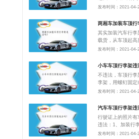
的，但同时也是属
动车外形交警会责
发布时间：2021-04-28
导流线上停车，若
自带的行李架就没
的话，则会被处20
车管所把行驶证给
两厢车加装车顶行
载物的话，除了行
其实加装汽车行李
载货，从车顶起高
样超标的话就会被
发布时间：2021-04-28
看看是否能够达标
来在城市上下班的
小车车顶行李架违
向支架的，不仅因
不违法，车顶行李
噪，多多少少肯定
李架，用螺钉固定
合不过了。
有预留螺钉，只能
发布时间：2021-04-28
粘贴的车顶顶部的
李架贴好，前后对
汽车车顶行李架违
请专业师傅粘贴；
行驶证上的照片有
车顶上，用力按压
违法：1、加装行
在环境温度较高或
动车外形交警会责
发布时间：2021-04-28