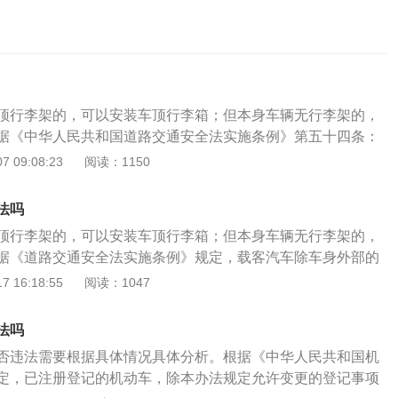
顶行李架的，可以安装车顶行李箱；但本身车辆无行李架的，
据《中华人民共和国道路交通安全法实施条例》第五十四条：
过机动车行驶证上核定的载质量，装载长度、宽度不得超出车
 09:08:23
阅读：1150
列规定：（一）重型、中型载货汽车，半挂车载物，高度从地
，载运集装箱的车辆不得超过4.2米。（二）其他载货的机动车
法吗
起不得超过2.5米。（三）摩托车载物，高度从地面起不得超过
顶行李架的，可以安装车顶行李箱；但本身车辆无行李架的，
超出车身0.2米。两轮摩托车载物宽度左右各不得超出车把0.15
据《道路交通安全法实施条例》规定，载客汽车除车身外部的
物宽度不得超过车身。载客汽车除车身外部的行李架和内置的
李箱外，不得载货。载客汽车行李架载货，从车顶起高度不得
 16:18:55
阅读：1047
货。载客汽车行李架载货，从车顶起高度不得超过0.5米，从地
地面起高度不得超过4米。依据《中华人民共和国道路交通安全法
4米。
十四条的规定：机动车载物不得超过机动车行驶证上核定的载
法吗
宽度不得超出车厢，并应当遵守下列规定：载客汽车除车身外
否违法需要根据具体情况具体分析。根据《中华人民共和国机
的行李箱外，不得载货。载客汽车行李架载货，从车顶起高度
定，已注册登记的机动车，除本办法规定允许变更的登记事项
，从地面起高度不得超过4米。行李架装东西是没错的，但是国家