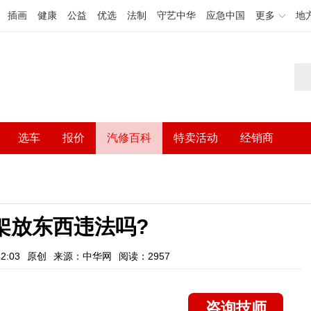
插画
健康
公益
优选
法制
守艺中华
应急中国
更多
地
选车
报价
汽修百科
特卖活动
经销商
架放东西违法吗?
2:03
原创
来源：中华网
阅读：2957
咨询技师