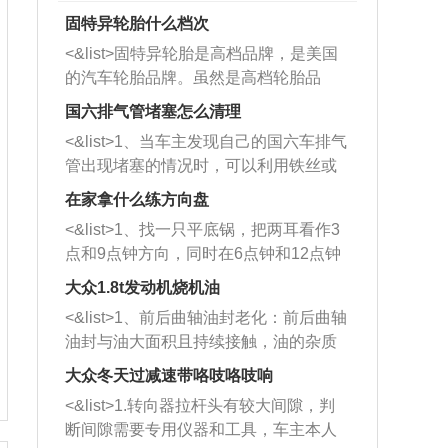
固特异轮胎什么档次
<&list>固特异轮胎是高档品牌，是美国
的汽车轮胎品牌。虽然是高档轮胎品
牌，但是中高低端的轮胎都有生产，这
国六排气管堵塞怎么清理
也是为了更好的开拓市场。
<&list>1、当车主发现自己的国六车排气
管出现堵塞的情况时，可以利用铁丝或
者是细棍，直接将杂物给取出来，如果
在家拿什么练方向盘
堵塞情况比较严重，也可以采取应急措
<&list>1、找一只平底锅，把两耳看作3
施。 <&list>2、直接利用木棍将所有的
点和9点钟方向，同时在6点钟和12点钟
杂物推到排气管里面的位置处，然后将
方向做一个标记。 <&list>2、双手握住
三元催化器拆解开，就可以将堵塞的东
大众1.8t发动机烧机油
平底锅两耳，然后往左打半圈、一圈、
西取出来。但如果是因为积碳过多引起
<&list>1、前后曲轴油封老化：前后曲轴
一圈半的练习，往右同样也要打相同的
的堵塞，就需要将三元催化器泡在草酸
油封与油大面积且持续接触，油的杂质
圈数。 <&list>3、最后强调要反复练
中进行清洗。 <&list>3、也可以利用清
和发动机内持续温度变化使其密封效果
习，这样就可以形成肌肉记忆，在真实
大众冬天过减速带咯吱咯吱响
洗剂对堵塞的情况得到解决，将清洗剂
逐渐减弱，导致渗油或漏油。<&list>2、
驾驶车辆时，不需要记忆也能打好方
放在燃油箱中，与燃油混合后，车辆启
<&list>1.转向器拉杆头有较大间隙，判
活塞间隙过大：积碳会使活塞环与缸体
向。
动时，就可以和汽油一起进入到燃烧
断间隙需要专用仪器和工具，车主本人
的间隙扩大，导致机油流入燃烧室中，