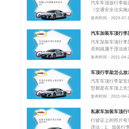
汽车车顶放行李箱
是为了日常工作，
《交通安全法实施
情况下，使用不上
置的行李箱外，不
发布时间：2023-07-17
身的重量而带来更
米，从地面起高度
装行李箱，或者是
汽车加装车顶行李
所限制的高度尺寸
汽车加装车顶行李
否则就属于违法改
第五十四条机动车
发布时间：2021-04-28
不得超出车厢，并
高度从地面起不得
车顶行李架怎么放
动车载物，高度从
汽车车顶行李架安
过1.5米，长度不
型都是在车顶上先
5米；5、三轮摩
件的，而且捆绑牢
发布时间：2021-04-28
置的行李箱外，不
一年就可以上高速
从地面起高度不得
得吗？很多人都认
私家车加装车顶行
么3种标线，若是
行驶证上的照片有
全隐患，同样也会
违法：1、加装行