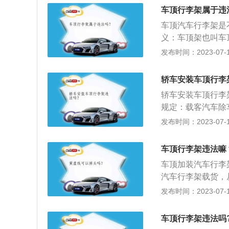
例》第五十四条，
车顶行李架属于违
度、宽度不得超出
车顶汽车行李架是
行李箱外，不得载
义：车顶架也叫车
面起高度不得超过
横杆或车顶行李架
发布时间：2023-07-17
于车顶行李架的载
超过0.5米，从
轿车安装车顶行李
了汽车的装饰品，
轿车安装车顶行李
规定：载客汽车除
李架载货，从车顶
发布时间：2023-07-17
容：1、汽车车顶
架或部件，一般用
车顶行李架违法嘛
常用于自驾旅游，
车顶加装汽车行李
带其他运动器材比
汽车行李架载货，
如果以上其中一样
发布时间：2023-07-17
置，看看是否能够
常能用得到，有这
车顶行李架违法吗
年回家都可以用得