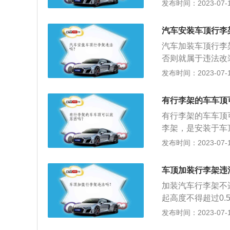
以外，其他登记事
发布时间：2023-07-17
规定，行李架装上
方便地固定行李的
高度是不可以超过
上。汽车出厂时没
车，那么它的高度
汽车安装车顶行李
想加添装行李架的
抓，但是一旦抓住
汽车加装车顶行李
动车照片是一样的
否则就属于违法改
关技术参数的，由
求配件越贵越好，
发布时间：2023-07-17
下罚款。汽车出厂
果：不要一味强调
度不得超过4米。
无法获取路况和车
重的物品在上面，
有行李架的车车顶
一味追求视觉效果
应看好汽车的承载
有行李架的车车顶
于小排量的车来说
李架，是安装于车
内空间。车顶行李
发布时间：2023-07-17
辆的风阻，从而增
于商务车、越野车
车顶加装行李架违
饰、美观的作用外
加装汽车行李架不
车、折叠床等等，
起高度不得超过0
可以承载比预料的更
交警查，所以在买
发布时间：2023-07-17
扩展资料：1、道