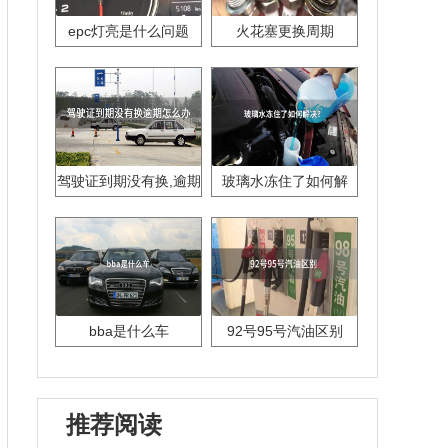
epc灯亮是什么问题
火花塞更换周期
驾驶证到期没有换,逾期
玻璃水冻住了如何解
怎么办??
决？
bba是什么车
92号95号汽油区别
推荐阅读