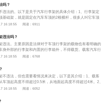
机动车载物不得超过机动车行驶证上核定的载质量，装载长
法吗？
车厢。2、载客汽车：载客汽车除车身外部的行李架和内置的
不违法的。以下是关于汽车行李架的具体介绍：1、行李架定
货。载客汽车行李架载货，从车顶起高度不得超过0.5米，从地
顶基础架，就是固定在汽车车顶的2根横杆，很多人叫它车顶
4米。
，是车顶一切搭载方案的基础。2、安装要求：我国的法律对
 16:18:55
阅读：6911
物有着明确的规定，载客汽车行李架载货，从车顶起高度不得
地面起高度不得超过4米。3、作用：车顶架与车顶完全相连，成为
架违法吗？
还可以成为可利用的存储空间。
架违法。主要原因是法律对于车顶行李架的载物也有着明确的
车身外部的行李架和内置的行李箱外，不得载货。载客汽车行
起高度不得超过0.5米，从地面起高度不得超过4米。扩展内
 16:18:55
阅读：6768
行李架就是加装在车身顶部，用来安全方便地固定行李的支撑
于两厢式的旅行车、SUV和MPV等车型上。2、车顶行李架最
？
配合车顶箱、车顶框搭载旅游行李，增大车内空间，也可以携
架不违法，但也需要看情况来决定，以下是其介绍：1、载客
如滑雪板、自行车、帆船等。
从车顶起高度不得超过0.5米，从地面起高度不得超过4米。2、
超标就会被交警查，所以在买行李架之前应该自己先量好位
 16:18:55
阅读：6052
达标。以下是关于是否安装车顶行李架的介绍：（1）平时经
个功能需求，肯定可以装，比如喜欢去外面走走，自驾游，过
?
上，有了行李架就多了很多的负载可能性。（2）如果车辆只