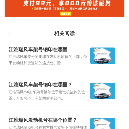
相关阅读
江淮瑞风车架号钢印在哪里
江淮瑞风车架号的钢印在发动机缸体的上部，位
于发动机和变速箱的连接处。除...
江淮瑞风车架号钢印在哪里？
江淮瑞风m4的车架号钢印位于发动机缸体的位
置，车架号位于车架的前半部位...
江淮瑞风发动机号在哪个位置？
江淮瑞风发动机号在右方排气支管下面铸铁缸体