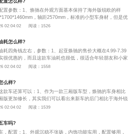
配置怎么样?
局促。虽然位于前排的驾驶与副驾驶位很容易找到合适的坐
配置参数：1、焕驰在外观方面基本保持了海外版锐欧的样
困难了；4、以大叔170cm的身高举例，调整好前排后，坐进
*1700*1460mm，轴距2570mm，标准的小型车身材，但是优
剩一拳的距离。再高一点的朋友肯定会座的不舒服。不过好在
和威驰；2、焕驰在外观方面基本保持了海外版锐欧的样子。
 02:04:02
阅读：1526
托良好，缓解长时间乘坐带来的挤压感；5、配置较同价格的
700*1460mm，轴距2570mm，标准的小型车身材，但是优于这
什么太多惊喜，但中配车型配置了天窗和皮革座椅。亮点是大
驰；3、但是焕驰的表现在同级别车型中也属于比较出色的
还找到了ESC（车身稳定系统，俗称为：ESP）的开关，虽然
油耗怎么样?
几乎纯平，作为日常家用已经足够！前大灯组全系卤素大灯，
元选装，但这对廉价小型车来说是难得之举。
耗四角钱左右，参数：1、起亚焕驰的售价大概在4.99-7.39
配有雾灯，全系没有无钥匙进入及启动；4、动力方面，全系
实很优惠的，而且这款车油耗也很低，很适合年轻朋友和小家
吸气发动机，最大马力95马力，最大扭矩132牛·米，与K2的动力
不多的话，这款车确实是不错的选择；2、起亚的内饰不错，
 02:04:02
阅读：1558
；变速箱方面有两种选择，一个是5挡手动变速箱，一个是4挡
觉，利息想的空间也相对较大，一家人出行也是绰绰有余的；
总之，焕驰作为价格如此之低的一款合资车型，各方面表现比
和K2都属于起亚品牌中比较热门的小型车，价格方面焕驰的价
在越来越少有车企在这个价位做出产品，焕驰成了为数不多的
怎么样?
一些，对于普通的工薪上班族还是可以的；确实作为普通的上班
款代步小车，焕驰还是值得推荐的。
这款车还算可以：1、作为一款三厢版车型，焕驰的车身相比
失为一个很好选择。
厢版更加修长，其实我们可以看出来新车的后门相比于海外锐
味着新车或拥有更大的后排空间；2、新车尾部采用了全新的
 02:04:02
阅读：1539
有采用LED尾灯，这也与其较低的定位相符合；3、动力方
载1.4L自然吸气发动机，其最大功率分别为100马力，传动
五车吗?
或4速自动变速箱。整体相较于同级别的全新K2而言，在动力布
车，配置：1、外观沉稳不张扬，内饰功能实用，配置够用，