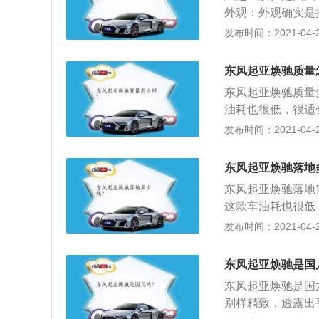
局上更弱一些。
外观：外观确实是
内饰：内饰的风格
发布时间：2021-04-26
寸我还是比较认可
助、牵引力控制等
东风起亚焕驰质量
开也足够了。操控
东风起亚焕驰质量
油耗：开车不算猛
油耗也很低，很适
错的，主要是老婆
不错的选择；2、
发布时间：2021-04-26
对较大，一家人出
比较热门的小型车
东风起亚焕驰落地
班族还是可以的。
东风起亚焕驰落地
这款车油耗也很低
确实是不错的选择
发布时间：2021-04-26
间也相对较大，一
品牌中比较热门的
东风起亚焕驰是国
工薪上班族还是可
东风起亚焕驰是国
别样精致，透露出