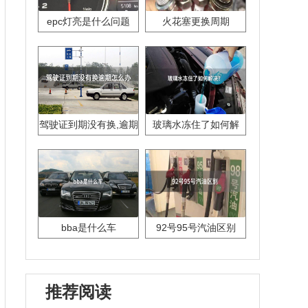
epc灯亮是什么问题
火花塞更换周期
驾驶证到期没有换,逾期
玻璃水冻住了如何解
怎么办??
决？
bba是什么车
92号95号汽油区别
推荐阅读