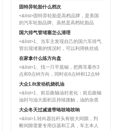
固特异轮胎什么档次
<&list>固特异轮胎是高档品牌，是美国
的汽车轮胎品牌。虽然是高档轮胎品
牌，但是中高低端的轮胎都有生产，这
国六排气管堵塞怎么清理
也是为了更好的开拓市场。
<&list>1、当车主发现自己的国六车排气
管出现堵塞的情况时，可以利用铁丝或
者是细棍，直接将杂物给取出来，如果
在家拿什么练方向盘
堵塞情况比较严重，也可以采取应急措
<&list>1、找一只平底锅，把两耳看作3
施。 <&list>2、直接利用木棍将所有的
点和9点钟方向，同时在6点钟和12点钟
杂物推到排气管里面的位置处，然后将
方向做一个标记。 <&list>2、双手握住
三元催化器拆解开，就可以将堵塞的东
大众1.8t发动机烧机油
平底锅两耳，然后往左打半圈、一圈、
西取出来。但如果是因为积碳过多引起
<&list>1、前后曲轴油封老化：前后曲轴
一圈半的练习，往右同样也要打相同的
的堵塞，就需要将三元催化器泡在草酸
油封与油大面积且持续接触，油的杂质
圈数。 <&list>3、最后强调要反复练
中进行清洗。 <&list>3、也可以利用清
和发动机内持续温度变化使其密封效果
习，这样就可以形成肌肉记忆，在真实
大众冬天过减速带咯吱咯吱响
洗剂对堵塞的情况得到解决，将清洗剂
逐渐减弱，导致渗油或漏油。<&list>2、
驾驶车辆时，不需要记忆也能打好方
放在燃油箱中，与燃油混合后，车辆启
<&list>1.转向器拉杆头有较大间隙，判
活塞间隙过大：积碳会使活塞环与缸体
向。
动时，就可以和汽油一起进入到燃烧
断间隙需要专用仪器和工具，车主本人
的间隙扩大，导致机油流入燃烧室中，