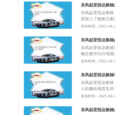
控制等等。动力：
东风起亚悦达焕驰
了。操控：操控性
东风起亚悦达焕驰
车不算猛，高速开
部加入了镀铬元素
要是老婆在开，日
奕跑采用了双色车
发布时间：2021-04-26
奕跑新车长宽高分别为4
mm；4、动力方
东风起亚悦达焕驰
最大功率分别为95马
东风起亚悦达焕驰需要
6AT变速箱。
概念都市SUV智
2.0L和2.4L两
发布时间：2021-04-26
白、钛银色、钻石
选择；2、智跑由
东风起亚悦达焕驰
丽而不繁杂、刚劲
东风起亚悦达焕驰
与众不同的干练和
人的廉价感其实并
箱使动力输出更强
挡车型优惠下来裸
发布时间：2021-04-26
安全等诸多方面，
己的实际感受来说
整车智能化。
较差，不过纵观这
东风起亚悦达焕驰
各个地方的用料都