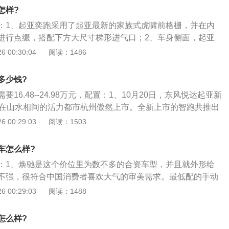
起步反应很快，加速的动力也还可以，这种动力开开也足够
怎样?
不用多说了，底盘扎实，指向精准，整体性好；3、油耗：开
：1、起亚奕跑采用了起亚最新的家族式虎啸前格栅，并在内
得多，综合油耗6.8。舒适：在车内的舒适性还是很不错的，主
进行点缀，搭配下方大尺寸梯形进气口；2、车身侧面，起亚
常接送孩子比较多。
身的设计手法。其采用双腰线设计；3、车身尺寸方面，起亚
 00:30:04
阅读：1486
100\/1735\/1503（带行李架为1533）mm，轴距为2570
面，奕跑搭载了一台1.4L自然吸气发动机，根据调教的不同，其
多少钱?
力（69.9kW）和100马力（73.6kW），传动匹配5速手动或
16.48--24.98万元，配置：1、10月20日，东风悦达起亚新
跑在山水相间的活力都市杭州傲然上市。全新上市的智跑共推出
个排量共8款车型，价格区间为16.48--24.98万元，有檀木黑、透明
 00:29:03
阅读：1503
银、番茄红、霞光橙、矿石银、沙滩金、葡萄蓝9种颜色可供
世界三大汽车设计师之一的彼得·希瑞尔亲自操刀设计，外观华
车怎么样?
而不呆板，流线型轿跑设计配合起亚虎啸式家族脸谱，勾勒出
：1、焕驰是这个价位里为数不多的合资车型，并且就外形给
动感；3、起亚θII系列汽油发动机配合智能化6速手自一体变速
不强，很符合中国消费者喜欢大气的审美需求。最低配的手动
劲、燃油更充分，极易激发驾驶激情和乐趣；此外，在泊车、
车才4万块钱左右，是一个相当具有诱惑力的价格；2、以我自
 00:29:03
阅读：1488
智跑搭载了上、下坡辅助系统等多项高科技配置，充分实现了
，焕驰是有两个比较让我不满意的地方的。一个是隔音水平比
个价位里的车型，焕驰算是中等偏上的水平了；3、另一个是
怎么样?
比较粗糙，但做工是好的，这也是合资车型的一大优势。所以