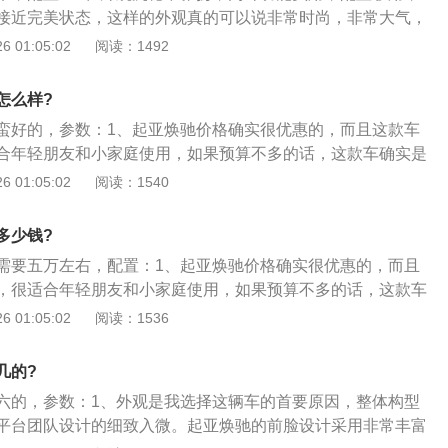
接近完美状态，这样的外观真的可以说非常时尚，非常大气，
属于比较简约的，低调而实用。空间：整体尺寸不小，这个尺
 01:05:02
阅读：1492
的，车内空间宽敞；2、ABS防抱死、制动力分配、刹车辅
等。动力：起步反应很快，加速的动力也还可以，这种动力开
怎么样?
：操控性不用多说了，底盘扎实，指向精准，整体性好；3、
蛮好的，参数：1、起亚焕驰价格确实很优惠的，而且这款车
，高速开得多，综合油耗6.8。舒适：在车内的舒适性还是很不
合年轻朋友和小家庭使用，如果预算不多的话，这款车确实是
在开，日常接送孩子比较多。
它的内饰是不错的，看起来很高挡的感觉，利息想的空间也相
 01:05:02
阅读：1540
行也是绰绰有余的；3、而且起亚焕驰和K2都属于起亚品牌中
，价格方面焕驰的价格相对K2要便宜一些，对于普通的工薪上
多少钱?
需要五万左右，配置：1、起亚焕驰价格确实很优惠的，而且
，很适合年轻朋友和小家庭使用，如果预算不多的话，这款车
；2、它的内饰是不错的，看起来很高挡的感觉，利息想的空
 01:05:02
阅读：1536
家人出行也是绰绰有余的；3、而且起亚焕驰和K2都属于起亚
小型车，价格方面焕驰的价格相对K2要便宜一些，对于普通的
几的?
以的。
六的，参数：1、外观是我选择这辆车的首要原因，整体构型
平台团队设计的细致入微。起亚焕驰的前脸设计采用非常丰富