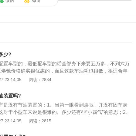
微信
微博
多少?
配置车型的，最低配车型的话全部办下来要五万多，不到六万
亚焕驰价格确实很优惠的，而且这款车油耗也很低，很适合年
用，如果预算不多的话，这款车确实是不错的选择；2、它的
 23:14:05
阅读：2834
起来很高挡的感觉，利息想的空间也相对较大，一家人出行也
、而且起亚焕驰和K2都属于起亚品牌中比较热门的小型车，价
油装置吗?
相对K2要便宜一些，对于普通的工薪上班族还是可以的。
车是没有节油装置的：1、当第一眼看到焕驰，并没有因车身
这对于小型车来说是很难的。多少还有些“小霸气”的意思；2、
脸设计，大叔感觉外观的接受程度甚至超过K2，一点都没有廉
 23:14:05
阅读：2815
来更加清新。焕驰车身尺（长、宽、高）为：4300*1700*14
2570mm，优于同级别的赛欧与威驰；3、但受限于车身体积，