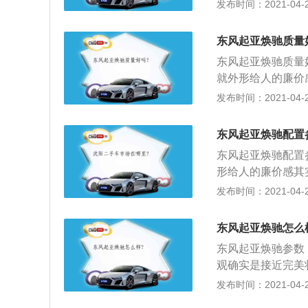
的线条组合，随心
发布时间：2021-04-26
和YARiSL致
饰用料在当前等级
东风起亚焕驰质量
行车安全，缺乏软
东风起亚焕驰质量
围欠缺惊艳的纹路
就外形给人的廉价
驰的内饰就比较缺
配的手动挡车型优
发布时间：2021-04-26
17款1.4LAT豪
2、以我自己的实
引擎，最大马力可
隔音水平比较差，
力显得不足，起步
东风起亚焕驰配置
3、另一个是各个
速箱，升降挡规则
东风起亚焕驰配置
大优势。所以说在
和YARiSL致享
形给人的廉价感其
手动挡车型优惠下
发布时间：2021-04-26
我自己的实际感受
平比较差，不过纵
东风起亚焕驰怎么
个是各个地方的用
东风起亚焕驰参数
所以说在这个价位
观确实是接近完美
饰的风格属于比较
发布时间：2021-04-26
比较认可的，车内