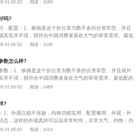
所欲却能顺应时代潮流，尾灯更是极具现代都市的魅力。外观
 01:05:02
阅读：1580
享比起来，有一定差距，我比较满意起亚焕驰的外观起亚焕驰的内
的车型中不算优秀；2、中控屏下方的按键很容易误触，影响
好吗?
材料的包围，让内饰与豪华感就此绝缘，挡把旁边及中控台周
好，配置：1、焕驰是这个价位里为数不多的合资车型，并且
装饰，欠缺年轻气息。说真心话，比较YARiSL致享，起亚焕
感其实并不强，很符合中国消费者喜欢大气的审美需求。最低
乏挡次感了的；3、动力方面，起亚焕驰我提的是\"起亚焕驰20
惠下来裸车才4万块钱左右，是一个相当具有诱惑力的价格；
 01:05:02
阅读：1536
华版Deluxe\"，起亚焕驰装配了排量为1.4的直列4缸自然吸气动力
际感受来说，焕驰是有两个比较让我不满意的地方的。一个是
达95Ps，从实质驾驶体验来说，起亚焕驰作为一辆小型车，动
不过纵观这个价位里的车型，焕驰算是中等偏上的水平了；
感觉没有力气，爬坡有点吃力。变换挡位方式采用4挡自动变
参数怎么样?
地方的用料都比较粗糙，但做工是好的，这也是合资车型的一
还算科学，但有时不够积极，速度略低时容易感觉顿挫。这点
参数：1、焕驰是这个价位里为数不多的合资车型，并且就外
这个价位里，焕驰是一辆挺值得推荐的家用三厢小车的。
相比，差距还是比较明显的。
实并不强，很符合中国消费者喜欢大气的审美需求。最低配的
来裸车才4万块钱左右，是一个相当具有诱惑力的价格；2、以
 01:05:02
阅读：1489
来说，焕驰是有两个比较让我不满意的地方的。一个是隔音水
观这个价位里的车型，焕驰算是中等偏上的水平了；3、另一
样?
料都比较粗糙，但做工是好的，这也是合资车型的一大优势。
：1、外观沉稳不张扬，内饰功能实用，配置够用，外观：外
里，焕驰是一辆挺值得推荐的家用三厢小车的。
状态，这样的外观真的可以说非常时尚，非常大气，内饰：内
简约的，低调而实用。空间：整体尺寸不小，这个尺寸我还是
 01:05:02
阅读：1513
空间宽敞；2、ABS防抱死、制动力分配、刹车辅助、牵引力