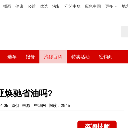
插画
健康
公益
优选
法制
守艺中华
应急中国
更多
地
选车
报价
汽修百科
特卖活动
经销商
亚焕驰省油吗?
4:05
原创
来源：中华网
阅读：2845
咨询技师