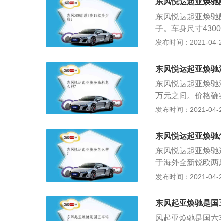
东风悦达起亚焕驰
空间的表现会比较
东风悦达起亚焕驰
姿。但后排就相对
子。车身尺寸4300
后排，腿部空间仅
于这个级别的赛欧
发布时间：2021-04-26
座垫长度对腿的承
车身尺寸4300*1
合资车来说虽然没
个级别的赛欧和威
叔在这台车上居然
东风悦达起亚焕驰
了，并且后排地板
还要多花3000
东风悦达起亚焕驰油
没有日间灯，高配
万元之间。价格确
均搭载1.4L自然
庭使用，如果预算
发布时间：2021-04-26
参数基本保持一致
看起来很高挡的感
自动变速箱；5、
3、而且起亚焕驰
较均衡，尤其是现
东风悦达起亚焕驰
格相对K2要便宜
选择之一，作为一
东风悦达起亚焕驰
族来说，起亚也不
于海外全新锐欧两
欧有所加长，这意
发布时间：2021-04-26
设计，而新车并没
面，焕驰先期将仅搭
东风起亚焕驰是国
部分匹配5速手动
风起亚焕驰是国六