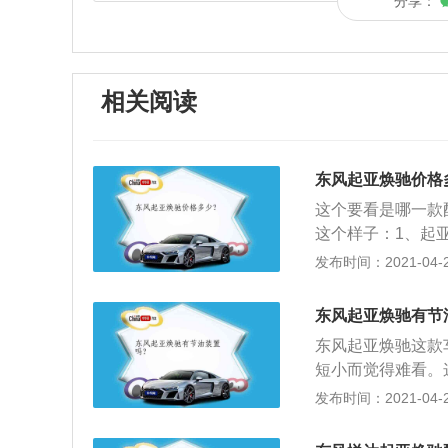
分享：
相关阅读
东风起亚焕驰价格
这个要看是哪一款
这个样子：1、起
轻朋友和小家庭使
发布时间：2021-04-27
内饰是不错的，看
是绰绰有余的；3
东风起亚焕驰有节
格方面焕驰的价格
东风起亚焕驰这款
短小而觉得难看。
延续起亚家族式前
发布时间：2021-04-27
价的感觉。反而看起
60（mm），轴距