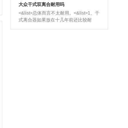
室，最后形成废气排出，就可以让三元
无法制作，需要将车辆送到修理厂或4s
造成烧机油。<&list>3、机油粘度。使用
大众干式双离合耐用吗
催化器得到清洗，排气管堵塞的情况就
店；<&list>2.车辆半轴套管防尘罩破
机油粘度过小的话，同样会有烧机油现
<&list>总体而言不太耐用。<&list>1、干
能够得到解决。
裂，破裂后会出现漏油现象，使半轴磨
象，机油粘度过小具有很好的流动性，
式离合器如果放在十几年前还比较耐
损严重，磨损的半轴容易损坏，产生异
容易窜入到气缸内，参与燃烧。<&list>
用，但是由于现在的汽车发动机动力输
响；<&list>3.稳定器的转向胶套和球头
4、机油量。机油量过多，机油压力过
出越来越高，使得干式离合器散热不足
老化，一般是使用时间过长造成的。解
大，会将部分机油压入气缸内，也会出
的缺陷也逐渐暴露出来。<&list>2、由于
决方法是更换新的质量好的转向橡胶套
现烧机油。<&list>5、机油滤清器堵塞：
干式双离合的工作环境暴露在空气中，
和球头。
会导致进气不畅，使进气压力下降，形
而离合器的散热也是通离合器罩上面的
成负压，使机油在负压的情况下吸入燃
几个小孔来进行散热。但是在行驶过程
烧室引起烧机油。<&list>6、正时齿轮或
中变速箱需要换挡，就不得不使得离合
链条磨损：正时齿轮或链条的磨损会引
器频繁工作。<&list>3、长时间的低速行
起气阀和曲轴的正时不同步。由于轮齿
驶以及过于频繁的启停，导致离合器的
或链条磨损产生的过量侧隙，使得发动
温度不断升高，而低速行驶时空气流动
机的调节无法实现：前一圈的正时和下
效率不高，无法将离合器中的热量有效
一圈可能就不一样。当气阀和活塞的运
的带走，导致离合器内部的温度不断升
动不同步时，会造成过大的机油消耗。
高，加速离合器的磨损。
解决方法：更换正时齿轮或链条。<&list
>7、内垫圈、进风口破裂：新的发动机
设计中，经常采用各种由金属和其他材