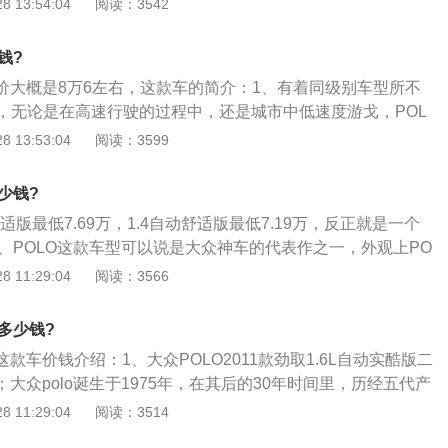
 13:54:04
阅读：3542
970mm，宽1682mm，高1462mm，轴距2470mm。虽然空
口是绰绰有余；2、内饰：大众polo的内饰走的是清新路线，该
钱?
差，配置还算可以。比如：空气净化器，启停系统，侧气帘，
地价大概是8万6左右，这款车的简介：1、有着同级别车型所不
气囊，感应雨刷，自动大灯，换挡拨片，泊车雷达等；3、动
，无论是在高速行驶的过程中，还是城市中低速度游戈，POL
了1.4L、1.6L、1.7L三种动力款式的车型供消费者选择。发动
好的稳定性和可操作性，高速过程中没有很明显发飘感觉，转
 13:53:04
阅读：3599
自然吸气的发动机，最大功率可达81匹，顶点扭矩可达150牛。
低速行进中加速减速，上下穿行游刃有余，使得POLO的操控
是6挡AT变速箱。悬挂则采用了前麦弗逊式独立悬架后扭力梁
水准；2、外观动感时尚，尤其是大灯，LED侧面转向灯这点
燃油：大众polo一般都是加92号汽油，发动机很耐操，百公
少钱?
配置，内饰粗糙，这是紧凑车的通病，但新款CrossPOLO有
只有5.7L。加满一次油可以跑789公里左右；5、总结一下，
动舒适版最低7.69万，1.4自动舒适版最低7.19万，反正就是一个
动力略显不足，有网友反映自己的POLO1.4排量的动力数据
价比还是挺高的，油耗也不错，后期保养的费用也不是很高，适合
1、POLO这款车型可以说是大众神车的代表作之一，外观上PO
，相对来说比较省油，车友普遍反映1.4排量的油耗在7、8个油
值得推荐。
错的车型，符合大众的审美，这是大众品牌最成功的一点；2、
 11:29:04
阅读：3566
10个油左右。
拉皮拉的没啥缺点，车头车尾看来小巧可爱，又不会太女性的
女老少都很容易的接受了他的外观；3、内饰方面来说POLO给
厢多少钱?
样属于家族式的内饰风格，可以说虽简约而不简单，各种操作
这款车价钱介绍：1、大众POLO2011款劲取1.6L自动实酷版二
顺手，各按键的位置并不需要太长时间的适应，很容易就可以
元；大众polo诞生于1975年，在其后的30年时间里，历经五代产
过700万辆；2、并曾长期位居德国经济性小型车销量榜首，被
 11:29:04
阅读：3514
奇小子”。长期以来，Polo轿车也一直被视为经济型小型车可