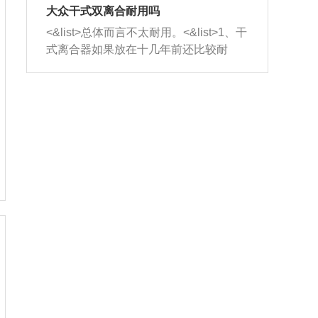
室，最后形成废气排出，就可以让三元
无法制作，需要将车辆送到修理厂或4s
造成烧机油。<&list>3、机油粘度。使用
大众干式双离合耐用吗
催化器得到清洗，排气管堵塞的情况就
店；<&list>2.车辆半轴套管防尘罩破
机油粘度过小的话，同样会有烧机油现
<&list>总体而言不太耐用。<&list>1、干
能够得到解决。
裂，破裂后会出现漏油现象，使半轴磨
象，机油粘度过小具有很好的流动性，
式离合器如果放在十几年前还比较耐
损严重，磨损的半轴容易损坏，产生异
容易窜入到气缸内，参与燃烧。<&list>
用，但是由于现在的汽车发动机动力输
响；<&list>3.稳定器的转向胶套和球头
4、机油量。机油量过多，机油压力过
出越来越高，使得干式离合器散热不足
老化，一般是使用时间过长造成的。解
大，会将部分机油压入气缸内，也会出
的缺陷也逐渐暴露出来。<&list>2、由于
决方法是更换新的质量好的转向橡胶套
现烧机油。<&list>5、机油滤清器堵塞：
干式双离合的工作环境暴露在空气中，
和球头。
会导致进气不畅，使进气压力下降，形
而离合器的散热也是通离合器罩上面的
成负压，使机油在负压的情况下吸入燃
几个小孔来进行散热。但是在行驶过程
烧室引起烧机油。<&list>6、正时齿轮或
中变速箱需要换挡，就不得不使得离合
链条磨损：正时齿轮或链条的磨损会引
器频繁工作。<&list>3、长时间的低速行
起气阀和曲轴的正时不同步。由于轮齿
驶以及过于频繁的启停，导致离合器的
或链条磨损产生的过量侧隙，使得发动
温度不断升高，而低速行驶时空气流动
机的调节无法实现：前一圈的正时和下
效率不高，无法将离合器中的热量有效
一圈可能就不一样。当气阀和活塞的运
的带走，导致离合器内部的温度不断升
动不同步时，会造成过大的机油消耗。
高，加速离合器的磨损。
解决方法：更换正时齿轮或链条。<&list
>7、内垫圈、进风口破裂：新的发动机
设计中，经常采用各种由金属和其他材