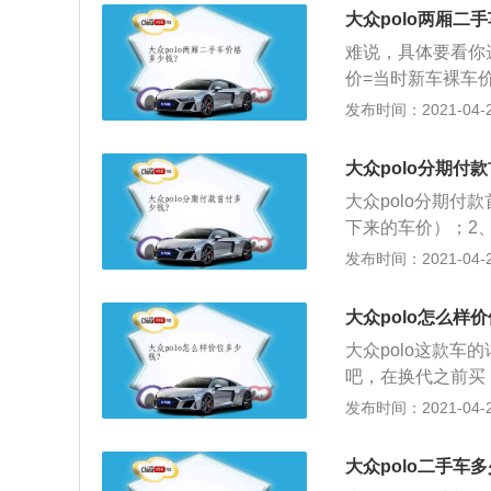
靠性，舒适性和安
大众polo两厢二
称为“小坦克”，
难说，具体要看你
时，曾遇到过二次
价=当时新车裸车价×（
点也是最近比较主
右，满几年就乘以
发布时间：2021-04-28
间，时间还长的须
票、钥匙齐备（一
大众polo分期付
应俱全，且一直在
大众polo分期付
否有过重大事故，否
下来的车价）；2、
最好城市道路和高
个月），总计花费9
发布时间：2021-04-28
是否有异响，中控
固定答案的，主要
速表现如何等等。
产生3000到400
大众polo怎么样
大众polo这款车
吧，在换代之前买
所以如果想买还是
发布时间：2021-04-28
也挺大，3万应该可
大众代步小车，1.
大众polo二手车
少，比较是大众，