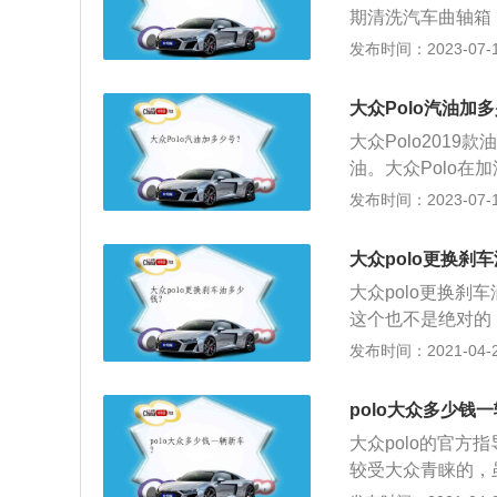
期清洗汽车曲轴箱
水分、氮和酸的氧
发布时间：2023-07-17
磨损，产生金属粉
内部的清洁是很有
大众Polo汽油加
在使用过程中油质
大众Polo2019
期换油和使油量适
油。大众Polo
燃油系统：保养发
油注意事项的介绍
发布时间：2023-07-17
理，可以控制积炭
灾等危害。2、加
油过程中，建议所
大众polo更换刹
4、加油过程中要
大众polo更换刹
燃油时不抽烟、不
这个也不是绝对的
示剩余油量不足1
水性也比较强，所
发布时间：2021-04-28
2、看下是否需要
更换了；3、刹车
polo大众多少钱
到沸点温度时，刹
大众polo的官方指
管路里存在一定量
较受大众青睐的，
严重的情况还有可
车，车内空间并不