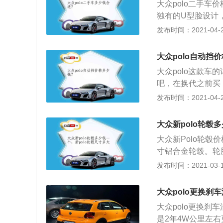
大众polo二手车
里算是少的了；3
独有的U型脸设计
前排都有点碰头，
造型头灯组，和其
发布时间：2021-04-27
的，起码坐得舒服
2、左右个性化炫
灯内端嵌有大众l
大众polo自动挡
材质，有效展现其
大众polo这款车
格栅，清晰呈现前
吧，在换代之前买
所以如果想买还是
发布时间：2021-04-27
也挺大，3万应该可
大众代步小车，1.
大众新polo轮毂
少，比较是大众，
大众新Polo轮毂价
里算是少的了；3
寸铝合金轮毂。轮
前排都有点碰头，
增加油耗甚至会增
发布时间：2021-03-10
的，起码坐得舒服
的正常。 轮胎气
者胎压监控系统（
大众polo更换刹
的标准胎压。同时
大众polo更换刹
约为2.2~2.6
是2年4W公里左
增加油耗和车辆的