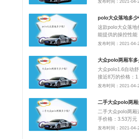
发布时间：2021-04-28
偏圆润的。它的长为3
间不大，但一家三
polo大众落地多少
有的的功能一个不
这款polo大众落
转辅助灯，前排侧
能提供的操控性能
力：大众polo配置
O都始终保持了良
发布时间：2021-04-28
机都是直列4缸，
向始终保持精准，
与发动机相匹配的
性达到了一个新的
式非独立悬架；4、
大众polo两厢车多
也是最近比较主流的
里油耗也还算可以，
大众polo1.6自
了很大的改善；3、
大众polo的性
接近8万的价格：
显示却只有73KW
家庭平时代步开。
LO谈得上颜值不
发布时间：2021-04-28
左右，开空调会在
套娃套得如此完美
感觉，所以不论男
二手大众polo两
人简洁的感觉，一
二手大众polo两厢
按揭使用起来都很
手价格：3.53万
上手。
品演变，总产量超
发布时间：2021-04-28
称为德国大众的“神