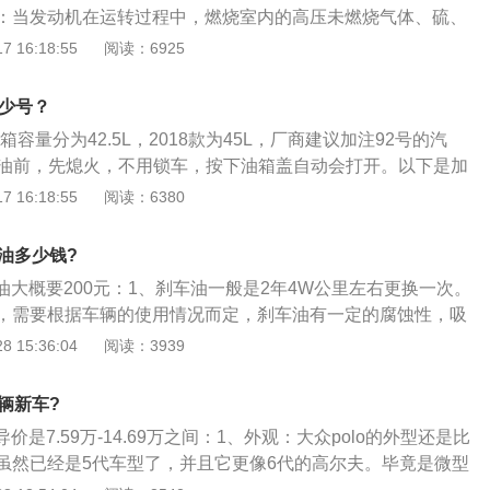
：当发动机在运转过程中，燃烧室内的高压未燃烧气体、硫、
化物经过活塞环与缸壁之间的间隙进入曲轴箱中，与零件长期
 16:18:55
阅读：6925
末混在一起，形成油泥。因此，定期清洗曲轴箱、保持发动机
必要的。2、定期更换机油：不管是质量等级高或低的润滑油
多少号？
都会发生变化，因此为了避免故障的发生，应根据使用条件定
款油箱容量分为42.5L，2018款为45L，厂商建议加注92号的汽
中。所以，保养发动机，一定要用好机油。3、定期清洗汽车
在加油前，先熄火，不用锁车，按下油箱盖自动会打开。以下是加
动机，一定要给燃油系统做好保养。定期给汽车燃油系统做清
：1、请勿将加油枪放置在加油口处，燃油漏出可能会导致火
 16:18:55
阅读：6380
的生成，从而使发动机保持在最佳状态。
完油后，反复确认油箱盖是否锁好，否则行车极不安全。3、加
有人员不要停留在车内。另外在拿加油枪之前，防止静电。
车油多少钱?
关闭一切电子设备，以免引起火灾甚至更严重的灾害。5、添加
车油大概要200元：1、刹车油一般是2年4W公里左右更换一次。
打电话、不携带或产生明火，谨防引爆燃油。6、当指示灯显
，需要根据车辆的使用情况而定，刹车油有一定的腐蚀性，吸
/4时，必须及时添加燃油了，否则途中可能发生抛锚。
以可以使用专用的刹车油检测仪检查下刹车油中的含水量；
 15:36:04
阅读：3939
更换，还可以看下刹车油的颜色，如果颜色发黑也差不多需要
系统因刹车片与刹车盘相互摩擦产生的热量使温度升高进而达
一辆新车?
车油内的水分就会沸腾，并产生气泡，气体是可压缩的，刹车
导价是7.59万-14.69万之间：1、外观：大众polo的外型还是比
的气泡时，踩下刹车踏板时就会觉得很软，制动力明显不足，
虽然已经是5代车型了，并且它更像6代的高尔夫。毕竟是微型
能失去制动力。
是很大，尤其是后排有点挤了。大众polo整体车的视觉效果是