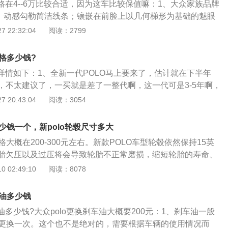
价格在4--6万比较合适，因为这车比较保值嘛：1、大众家族品牌
、主要是这个车空间太小，一个人开都觉得小，175cm的人坐
，动感勾勒简洁线条；镶嵌在前脸上以几何梯形为基础的魅眼
后排就更小了，短途勉强，长途是真难受，还不如买个韩系
内部异位差的灯具组合，充分表达大众与众不同的独特韵味；
 22:32:04
阅读：2799
。
眼高穿透性雾灯，力表整车奔放气质；其中魅眼双圆晶钻前头
ogo，彰显国际车型风范；3、前脸中三维立体前车标，采用镀铬
价格多少钱?
三维效果表现，强化POLO劲情身出名门血统；再由立体镀铬
的详情如下：1、全新一代POLO马上要来了，估计就在下半年
脸的立体层次感。
，不太建议了，一买就是差了一整代啊，这一代可是3-5年啊，
建议忍一忍；2、这一代的POLO卖了也挺久了，目前优惠应该
 20:43:04
阅读：3054
以的，指导价7.9911.79万元，估计也就是58万的样子，一台
5L自动挡，高配弄完10万，有点高，但是喜欢这个车的人也不
多少钱一个，新polo轮毂尺寸多大
还有点精品感，不过一个月也就卖个一万多台吧，在轿车市场
格大概在200-300元左右。新款POLO车型轮毂依然保持15英
、主要是这个车空间太小，一个人开都觉得小，175cm的人坐
胎欠压以及过压将会导致轮胎不正常磨损，缩短轮胎的寿命、
后排就更小了，短途勉强，长途是真难受，还不如买个韩系
大爆胎的几率。建议一个月检查一次轮胎气压以保证轮胎气压
 02:49:10
阅读：8078
。
压检查必须在轮胎处于冷却状态下进行。可以使用轮胎气压表或
TPMS）检查胎压。车辆说明书上会列明车辆各种负载状态下
车油多少钱
，该参数也会在驾驶员车门边的标签上列明。轮胎的标准胎压
车油多少钱?大众polo更换刹车油大概要200元：1、刹车油一般
bar，过高的胎压易增加轮胎的磨损，还可能造成爆胎，而过低则会
右更换一次。这个也不是绝对的，需要根据车辆的使用情况而
颠簸感。一般来说夏季胎压可稍低一点，冬季可以稍高一点。