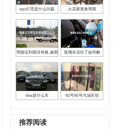
epc灯亮是什么问题
火花塞更换周期
驾驶证到期没有换,逾期
玻璃水冻住了如何解
怎么办??
决？
bba是什么车
92号95号汽油区别
推荐阅读