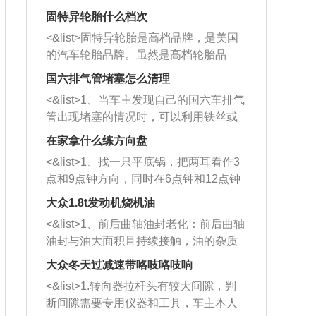
固特异轮胎什么档次
<&list>固特异轮胎是高档品牌，是美国
的汽车轮胎品牌。虽然是高档轮胎品
牌，但是中高低端的轮胎都有生产，这
国六排气管堵塞怎么清理
也是为了更好的开拓市场。
<&list>1、当车主发现自己的国六车排气
管出现堵塞的情况时，可以利用铁丝或
者是细棍，直接将杂物给取出来，如果
在家拿什么练方向盘
堵塞情况比较严重，也可以采取应急措
<&list>1、找一只平底锅，把两耳看作3
施。 <&list>2、直接利用木棍将所有的
点和9点钟方向，同时在6点钟和12点钟
杂物推到排气管里面的位置处，然后将
方向做一个标记。 <&list>2、双手握住
三元催化器拆解开，就可以将堵塞的东
大众1.8t发动机烧机油
平底锅两耳，然后往左打半圈、一圈、
西取出来。但如果是因为积碳过多引起
<&list>1、前后曲轴油封老化：前后曲轴
一圈半的练习，往右同样也要打相同的
的堵塞，就需要将三元催化器泡在草酸
油封与油大面积且持续接触，油的杂质
圈数。 <&list>3、最后强调要反复练
中进行清洗。 <&list>3、也可以利用清
和发动机内持续温度变化使其密封效果
习，这样就可以形成肌肉记忆，在真实
大众冬天过减速带咯吱咯吱响
洗剂对堵塞的情况得到解决，将清洗剂
逐渐减弱，导致渗油或漏油。<&list>2、
驾驶车辆时，不需要记忆也能打好方
放在燃油箱中，与燃油混合后，车辆启
<&list>1.转向器拉杆头有较大间隙，判
活塞间隙过大：积碳会使活塞环与缸体
向。
动时，就可以和汽油一起进入到燃烧
断间隙需要专用仪器和工具，车主本人
的间隙扩大，导致机油流入燃烧室中，