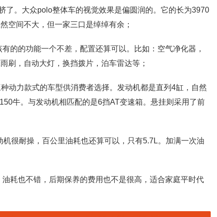
了。大众polo整体车的视觉效果是偏圆润的。它的长为3970
m。虽然空间不大，但一家三口是绰绰有余；
，该有的的功能一个不差，配置还算可以。比如：空气净化器，
应雨刷，自动大灯，换挡拨片，泊车雷达等；
1.7L三种动力款式的车型供消费者选择。发动机都是直列4缸，自然
150牛。与发动机相匹配的是6挡AT变速箱。悬挂则采用了前
发动机很耐操，百公里油耗也还算可以，只有5.7L。加满一次油
的，油耗也不错，后期保养的费用也不是很高，适合家庭平时代