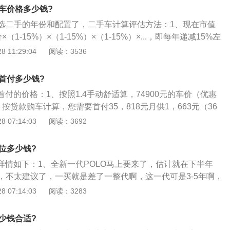
全性的标准；3、最大优点车体比较重，安全性好，被网友戏
手车价格多少钱?
外观时尚动感最大缺点动力欠缺，略显不足；部分车友在启动
选二手的年份和配置了，二手车计算评估方法：1、现在市值
点火现象外观外观动感时尚，尤其是大灯，LED侧面转向灯这
1-15%）×（1-15%）×（1-15%）×...，即每年递减15%左
流的配置。
多少个（1-15%）；2、看保险还有多长时间，审车还有多长时
 11:29:04
阅读：3536
把保险和审车费用按时间比例加上去；3、手续齐全，购车发
般2把）、说明书、工具箱、灭火器、应急工具、三脚架等一
款首付多少钱?
4s店保养、维修维护的，可适当提价，具体看个人；4、看是
款首付的价格：1、按照1.4手动舒适算，74900元的车价（优惠
则再在现在市值价上折价30%-50%+；5、试驾，直观感受，
按贷款购车计算，您需要首付35，818元月供1，663元（36
速都跑跑，看换挡是否顺畅，刹车是否正常，方向是否跑偏，
5，686元比全款购车多花费5，338元；3、不过这个是没有
 07:14:03
阅读：3692
是否完好，玻璃是否完好，玻璃升降是否顺畅，低速表现和高
看当地经销商的政策以及贷款和付款的方式，按揭买车正常会
若全部正常，按第一条评估，否则，各项分别折价。
0元的手续费。
价位多少钱?
的详情如下：1、全新一代POLO马上要来了，估计就在下半年
，不太建议了，一买就是差了一整代啊，这一代可是3-5年啊，
建议忍一忍；2、这一代的POLO卖了也挺久了，目前优惠应该
 07:14:03
阅读：3283
以的，指导价7.9911.79万元，估计也就是58万的样子，一台
5L自动挡，高配弄完10万，有点高，但是喜欢这个车的人也不
多少钱合适?
还有点精品感，不过一个月也就卖个一万多台吧，在轿车市场