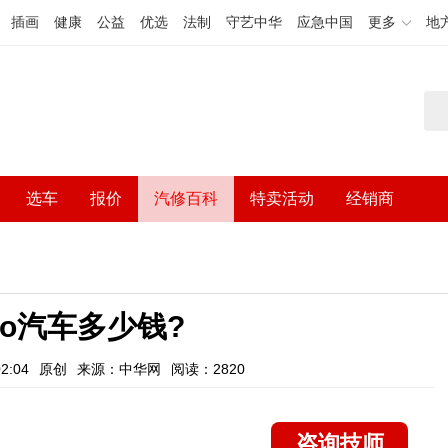
插画
健康
公益
优选
法制
守艺中华
应急中国
更多
地
选车
报价
汽修百科
特卖活动
经销商
lo汽车多少钱?
2:04
原创
来源：中华网
阅读：2820
咨询技师