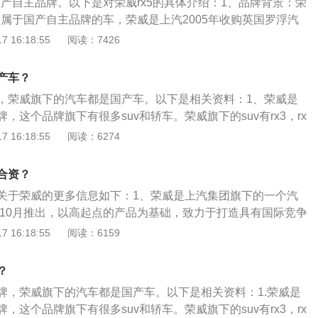
国产自主品牌。以下是对荣威rx5的具体介绍：1、品牌背景：荣
型，其目标客户是有知识、有修养，事业发展成功，勇于创新
是属于国产自主品牌的车，荣威是上汽2005年收购英国罗浮汽
追求品位的消费者。
之后推出的一个全新自主品牌。2、配置方面：荣威RX5是第
 16:18:55
阅读：7426
D设计的车型，车将配备矩阵式LED大灯，其由24颗LED光源
的高亮度和日间LED等特性外，还有泊车辅助照明灯功能。
产车？
，荣威旗下的汽车都是国产车。以下是相关资料：1、荣威是
，这个品牌旗下有很多suv和轿车。荣威旗下的suv有rx3，rx
。2、荣威rx5-max是紧凑型suv，这款车一共搭载两款发动机，一
 16:18:55
阅读：6274
压发动机，另一款是2.0升涡轮增压发动机。3.荣威(ROEWE)是
)总公司旗下的一款汽车品牌，于2006年10月推出。该品牌下
合资？
上海汽车之前收购的罗孚，但上海汽车并未收购"罗孚"品牌。2
关于荣威的更多信息如下：1、荣威是上汽集团旗下的一个汽
日，上海汽车(集团)股份有限公司(以下简称"上海汽车股份")正式对
6年10月推出，以高起点的产品为基础，致力于打造具有国际竞争
定名为"荣威(ROEWE)"，取意"创新殊荣、威仪四海"。荣威
位中高端车型，是上海汽车实现国际化发展战略的重要一步。
 16:18:55
阅读：6159
里面发展迅速，其产品已经覆盖中级车与中高级车市场，"科技
E)的命名取意于“创新殊荣，威仪四海”，品牌命名中西融汇，开
汽车的品牌标签。荣威品牌口号为"品位，科技，实现"。
雍容而不失于自信。标识图案充分体现经典、尊贵的气质。
？
牌，荣威旗下的汽车都是国产车。以下是相关资料：1.荣威是
，这个品牌旗下有很多suv和轿车。荣威旗下的suv有rx3，rx