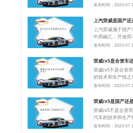
5，rx5-max等
发布时间：2023-07-17
款是1.5升涡轮增
机最大功率为127
上汽荣威是国产还
大扭矩转速为175
上汽荣威属于国产车
了铝合金缸盖缸体
中西融汇，开放而
箱。3.2.0升涡
掌控、自主创新的
发布时间：2023-07-17
转速为5300转每
信心。2、"荣威
了缸内直喷技术，
厚的中国文化积淀
合变速箱。
荣威rx5是合资车
荣威rx5不是合资
的技术和生产线之
采用“蓝芯”高效动
发布时间：2023-07-17
以下关于车型介绍：
越系列全新上市，
荣威rx5是国产还
准，还将新增两款
荣威rx5不是合资
栅。2、配置方面
汽车的技术和生产
格栅，长达2700
互联网SUV—荣威R
发布时间：2023-07-17
面：新车搭载上汽
内中置直喷涡轮增压