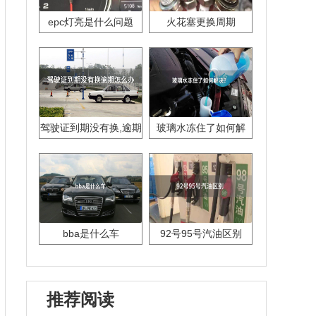
epc灯亮是什么问题
火花塞更换周期
驾驶证到期没有换,逾期
玻璃水冻住了如何解
怎么办??
决？
bba是什么车
92号95号汽油区别
推荐阅读