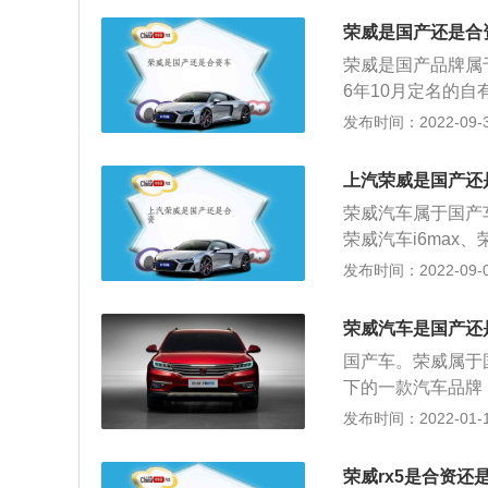
更兼顾高效动力与
百公里综合油耗最低
公里综合油耗低至6
荣威是国产还是合
公里综合油耗仅6.
卡钳。
荣威是国产品牌属
驱、全独立悬架系
6年10月定名的自
车承袭荣威律动设计
产权方面及技术应用
发布时间：2022-09-30
轴距和开启面积达0
r)的皇室理念，
用，定名的中华汽
上汽荣威是国产还
威ROEWE产品
荣威汽车属于国产
来的重新塑造。但
荣威汽车i6max、
孚”换名而来，在
米、1835毫米、
发布时间：2022-09-05
向英伦风格，而在
量是1320kg，
车实际上是地道的自
集团旗下的品牌汽
殊荣，威仪八方”
荣威汽车是国产还
细分中的中高档车
有自信，标志图案
国产车。荣威属于国
创新提升，奋发向
信内涵，充分的诠
下的一款汽车品牌
汽车是上海汽车（
界领先技术应用，
前收购的罗孚汽车
发布时间：2022-01-10
车集团以英国罗孚
了中华的传统要素
创建出独具品味、
与此同时也传播出
车也力争以荣威汽车
荣威rx5是合资还
意，“威”，含威