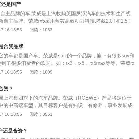
匹配的是6速手动变速箱或7速双离合变速箱。双离合变速箱的
资还是国产
效率高，这种变速箱是很适合与小排量涡轮增压发动机配合使
国产自主品牌的车,荣威是上汽收购英国罗浮汽车的技术和生产线
的前悬架使用了麦弗逊独立悬架，后悬架使用了多连杆独立悬架。
自主品牌。荣威rx5采用蓝芯高效动力科技,搭载2.0T和1.5T
以提高车轮的贴地性能，这样可以提高车子的操控性和舒适
涡轮增压发动机。相关资料：1、荣威的中文名字取意创新殊
 16:18:55
阅读：1033
高分别是4556毫米，1855毫米，1719毫米，轴距为2700毫
文命名ROEWE源自西班牙语，蕴含雄狮之寓意，以R为首意
贵之意。2、荣威RX5是上汽荣威2016年上市的一款互联网S
是合资品牌
律动设计风格，整体看来大气而不失时尚。车身尺寸方面，新车
的车都是国产车。荣威是saic的一个品牌，旗下有很多suv和
45mm、1855mm、1719mm，轴距为2700mm。荣威RX5的
到了很多消费者的欢迎。如：rx3，rx5，rx5max等等。荣威rx
统，能使车内乘客能够通过语音操作车内部分功能，包括天
型suv，搭载两款发动机，一款是1.5升涡轮增压发动机，另一款
 16:18:55
阅读：1009
3、动力方面：荣威RX5搭载的是1.5T和2.0T两款涡轮增压
发动机。1.5升涡轮增压发动机最大功率127千瓦，最大扭矩275
5T发动机匹配的是6速手动或7速双离合变速箱；与2.0T发动机
5600转，最大扭矩转速1750到4000转。这台发动机配备缸
合变速箱。
合资？
铝合金缸盖和缸体。与这款发动机匹配的是6速手动变速箱或6
属上汽集团旗下的汽车品牌。荣威（ROEWE）产品将定位于
2.0升涡轮增压发动机最大功率170千瓦，最大扭矩370牛
中的中高端车型，其目标客户是有知识、有修养，事业发展成
,300转，最大扭矩转速2000到4000转。这台发动机配备缸内
，积极向上，追求品位的消费者。扩展资料：品牌定名：自主
 16:18:55
阅读：8551
合金缸盖和缸体。与这台发动机匹配的是6速双离合变速箱。
ROEWE）”，取意“创新殊荣、威仪四海”。荣威的品牌在4年
麦弗逊式独立悬挂，后悬挂采用多连杆式独立悬挂。外观设计
，其产品已经覆盖中级车与中高级车市场，“科技化”已经成为
计也非常符合年轻消费者的审美。
是国产还是合资？
签。产品定位：荣威（ROEWE）产品将定位于不同级别细分