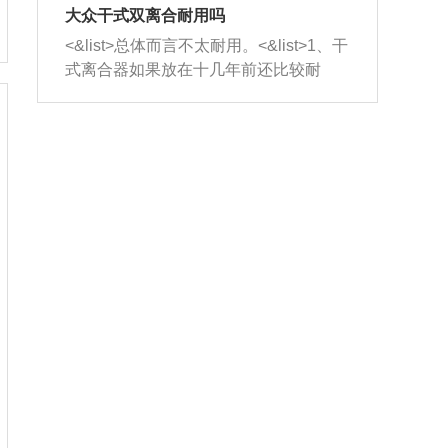
室，最后形成废气排出，就可以让三元
无法制作，需要将车辆送到修理厂或4s
造成烧机油。<&list>3、机油粘度。使用
大众干式双离合耐用吗
催化器得到清洗，排气管堵塞的情况就
店；<&list>2.车辆半轴套管防尘罩破
机油粘度过小的话，同样会有烧机油现
<&list>总体而言不太耐用。<&list>1、干
能够得到解决。
裂，破裂后会出现漏油现象，使半轴磨
象，机油粘度过小具有很好的流动性，
式离合器如果放在十几年前还比较耐
损严重，磨损的半轴容易损坏，产生异
容易窜入到气缸内，参与燃烧。<&list>
用，但是由于现在的汽车发动机动力输
响；<&list>3.稳定器的转向胶套和球头
4、机油量。机油量过多，机油压力过
出越来越高，使得干式离合器散热不足
老化，一般是使用时间过长造成的。解
大，会将部分机油压入气缸内，也会出
的缺陷也逐渐暴露出来。<&list>2、由于
决方法是更换新的质量好的转向橡胶套
现烧机油。<&list>5、机油滤清器堵塞：
干式双离合的工作环境暴露在空气中，
和球头。
会导致进气不畅，使进气压力下降，形
而离合器的散热也是通离合器罩上面的
成负压，使机油在负压的情况下吸入燃
几个小孔来进行散热。但是在行驶过程
烧室引起烧机油。<&list>6、正时齿轮或
中变速箱需要换挡，就不得不使得离合
链条磨损：正时齿轮或链条的磨损会引
器频繁工作。<&list>3、长时间的低速行
起气阀和曲轴的正时不同步。由于轮齿
驶以及过于频繁的启停，导致离合器的
或链条磨损产生的过量侧隙，使得发动
温度不断升高，而低速行驶时空气流动
机的调节无法实现：前一圈的正时和下
效率不高，无法将离合器中的热量有效
一圈可能就不一样。当气阀和活塞的运
的带走，导致离合器内部的温度不断升
动不同步时，会造成过大的机油消耗。
高，加速离合器的磨损。
解决方法：更换正时齿轮或链条。<&list
>7、内垫圈、进风口破裂：新的发动机
设计中，经常采用各种由金属和其他材