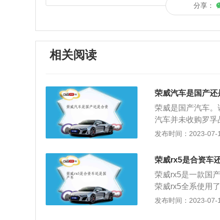
分享：
相关阅读
荣威汽车是国产还
荣威是国产汽车。
汽车并未收购罗孚
一款汽车品牌，于2
发布时间：2023-07-17
有限公司正式对外
威仪四海。荣威的
荣威rx5是合资车
级车市场，科技化
荣威rx5是一款国
你知行。
荣威rx5全系使用
大扭矩，这款发动机
发布时间：2023-07-17
钟时输出最大扭矩