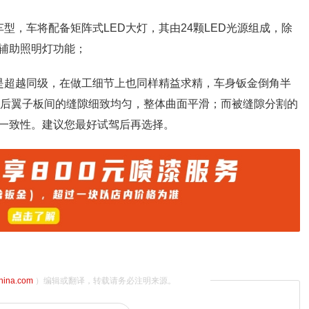
车型，车将配备矩阵式LED大灯，其由24颗LED光源组成，除
车辅助照明灯功能；
也是超越同级，在做工细节上也同样精益求精，车身钣金倒角半
箱与后翼子板间的缝隙细致均匀，整体曲面平滑；而被缝隙分割的
一致性。建议您最好试驾后再选择。
china.com
）编辑或翻译，转载请务必注明来源。