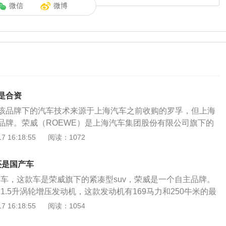
微信
微博
是合资
该品牌下的汽车技术来源于上海汽车之前收购的罗孚，但上海
品牌。荣威（ROEWE）是上海汽车集团股份有限公司旗下的
006年10月推出。2006年10月12日，上海汽车（集团）股份
 16:18:55
阅读：1072
宣布，其自主品牌定名为荣威（ROEWE），取意创新殊荣、
品牌在4年时间里面发展迅速，其产品已经覆盖中级车与中高
还是国产车
已经成为荣威汽车的品牌标签。荣威品牌口号为品位科技，知
产车，这款车是荣威旗下的紧凑型suv，荣威是一个自主品牌。
了1.5升涡轮增压发动机，这款发动机有169马力和250牛米的最
能在5500转每分钟输出最大功率，能在1700到4300转每分
 16:18:55
阅读：1054
，这款发动机搭载了缸内直喷技术，并且使用了铝合金缸盖缸