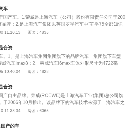
燃油经济性，最大功率169马力，最大扭矩250牛米，工信部百
8.1L；1.5T发动机最大功率169马力，峰值扭矩250牛米，百
.5L。新车还配备18寸精车铝合金轮毂、德国大陆高品质刹车
资车
8L，与之匹配的是6速双离合变速箱。荣威RX5采用智能适时四
于国产车。1.荣威是上海汽车（公司）股份有限责任公司于200
统、四路全高速CANBUS系统总线等，全面提升驾乘品质。新
有品牌；2.是上海汽车集团以英国罗孚汽车中“罗孚75全部知识
语言，全系标配全新一代律动Pro展翼格栅，长达2700mm的
平台”为依托创立的。2006年，上海汽车集团根据罗孚(Rove
 11:10:13
阅读：4835
.86m的同级最大全景天窗。
全新演绎英伦好品质基因，全方面汇融欧洲地区豪华轿车技术应
车产业的第1个全球化产品——荣威ROEWE，因此可以说，荣
是合资
的问世，是对近百年传奇经典的弘扬，更加是对经典于现在和未
车。1、是上海汽车集团集团旗下的品牌汽车，集团旗下车型
是荣威汽车单单是车标的设计理念来自于罗孚，并非是“罗
荣威汽车imax8；2、荣威汽车i6max车体外形尺寸为4722毫
技术应用层面也还是使用通用的老技术应用，只是在设计层面倾
1464毫米，汽车轴距为2715毫米，油箱体积是50升；3、车体重
 10:40:04
阅读：4828
事实上上海汽车集团也并未收购“罗孚”汽车品牌，因此荣威汽
采用了7速双离合变速箱。荣威汽车属于国产车，属上海汽车集团
有品牌，也就是国产汽车!荣威(ROEWE)的定名取意于“创新
车。荣威汽车（ROEWE）坐落于将定坐落于不一样等级市场
，品牌取名中西方汇融，开放而不缺于沉稳，雍容华贵而不缺于
是合资
型，其目标客户是有常识、有涵养，工作发展趋势顺利，敢于
设计展现出经典、高贵的气场，总体形象中西合并，包蕴有自
产自主品牌。荣威(ROEWE)是上海汽车工业(集团)总公司旗
上，追求品味的客户。但使用的英国罗孚75技术性平台。荣威
释了上海汽车以自主掌控、自主开发创新的坚定信念，弘扬世
，于2006年10月推出。该品牌下的汽车技术来源于上海汽车之
集团）有限责任公司于2006年10月命名的自有品牌，是上海汽
全新打造中华的国际品牌的决心和信心。荣威的中文定名加入
，但上海汽车并未收购“罗孚”品牌。
 11:38:34
阅读：6065
汽车中“罗孚75所有权益及技术性平台”为依托创立的。为客户
，充分体现自强不息的精神实质和浓厚的中国传统文化积累，
信心奋发进取且具有涵义的知名品牌感受，与此同时，上海汽
1种经典、高贵的气度。其中，“荣”，有荣誉、殊荣之
750、荣威汽车550、荣威汽车350以及他后面坐落于为客户
是国产的车
望、威仪及高贵地位之意。荣威合一，充分体现创新殊荣、威仪