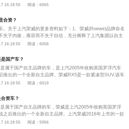
。2.荣威rx5-max是紧凑型suv，这款车一共搭载了两款发动机，一
 16:18:55
阅读：6065
压发动机，另一款是2.0升涡轮增压发动机。1.5升涡轮增压发动
kw，最大扭矩为275牛米，最大功率转速为5600转每分钟，最
是合资？
0到4000转每分钟。这款发动机搭载了缸内直喷技术，并且使用
。关于上汽荣威的更多资料如下：1、荣威(Roewe)品牌命名
。与这款发动机匹配的是6速手动变速箱或6速手自一体变速
不失于内敛，雍容而不失于自信，充分阐释了上汽集团以自主
轮增压发动机最大功率为170kw，最大扭矩为370牛米，最大功率
信念，传承世界先进技术，全新塑造中国的国际品牌之决心与
 16:18:55
阅读：6058
分钟，最大扭矩转速为2000到4000转每分钟。这款发动机搭载
"的中文命名融入了中国的传统元素，体现了自强不息的精神和深
并且使用了铝合金缸盖缸体。与这款发动机匹配的是6速双离
，同时也传递出一种经典、尊贵的气度。
还是国产车？
而是属于国产自主品牌的车，是上汽2005年收购英国罗浮汽车
后推出的一个全新自主品牌。荣威RX5是一款紧凑型SUV,该车
力科技，搭载2.0T和1.5T两款缸内中置直喷涡轮增压发动机。
 16:18:55
阅读：6019
1、2019年6月27日，“全球首款量产互联网汽车”荣威RX5超
共推出8款车型。荣威RX5超越系列不仅满足真国六排放标
是合资车？
高品价比车型及银叶金车身配色，并全系标配律动Pro展翼格
而是属于国产自主品牌的车，荣威是上汽2005年收购英国罗浮
：新车承袭荣威律动设计语言，全系标配全新一代律动Pro展翼
线之后推出的一个全新自主品牌。上汽荣威2016年上市的一款
mm的轴距和开启面积达0.86m²的同级最大全景天窗。3、动力方
X5。该车采用“蓝芯”高效动力科技，搭载2.0T和1.5T两款缸
 16:18:55
阅读：5956
世界级“蓝芯”动力，不仅完全满足最严苛的真国六排放标准，
发动机。2.0T发动机最大功率220马力，峰值扭矩350牛米，