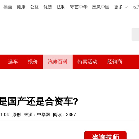
插画
健康
公益
优选
法制
守艺中华
应急中国
更多
地
选车
报价
汽修百科
特卖活动
经销商
5是国产还是合资车?
1:04
原创
来源：中华网
阅读：3357
咨询技师