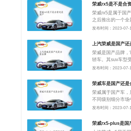
体。与这款发动机
荣威rx5是不是合
换挡速度快，传动
荣威rx5是属于
用的。荣威rx5
之后推出的一个全新
多连杆独立悬架可
两款缸内中置直喷
发布时间：2023-07-17
性。荣威rx5的长宽
荣、威仪四海。外
米。
在传达创新与皇家尊
上汽荣威是国产还
UV，外观采制用
荣威是国产品牌，它
的长宽高分别为：45
轿车。其suv车型受
互联网汽车智能系
5max是一款紧凑
发布时间：2023-07-17
窗、导航、空调等。
是2.0升涡轮增压
发动机，其中与1.
牛米，最大功率转速
匹配的是6速双离
荣威车是国产还是
内直喷技术，采用
荣威属于国产车，
速手自一体变速箱。
不同级别细分市场
米，最大功率转速5
功，勇于创新突破
发布时间：2023-07-17
直喷技术，采用铝
品牌定名为“荣威（
这款车前悬挂采用
时间里面发展迅速
非常好看，内饰设
荣威rx5-plus
荣威汽车的品牌标