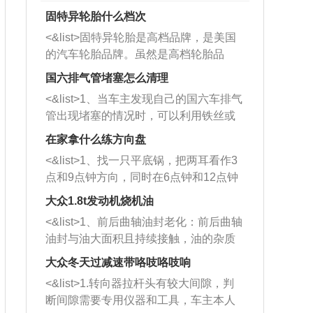
固特异轮胎什么档次
<&list>固特异轮胎是高档品牌，是美国
的汽车轮胎品牌。虽然是高档轮胎品
牌，但是中高低端的轮胎都有生产，这
国六排气管堵塞怎么清理
也是为了更好的开拓市场。
<&list>1、当车主发现自己的国六车排气
管出现堵塞的情况时，可以利用铁丝或
者是细棍，直接将杂物给取出来，如果
在家拿什么练方向盘
堵塞情况比较严重，也可以采取应急措
<&list>1、找一只平底锅，把两耳看作3
施。 <&list>2、直接利用木棍将所有的
点和9点钟方向，同时在6点钟和12点钟
杂物推到排气管里面的位置处，然后将
方向做一个标记。 <&list>2、双手握住
三元催化器拆解开，就可以将堵塞的东
大众1.8t发动机烧机油
平底锅两耳，然后往左打半圈、一圈、
西取出来。但如果是因为积碳过多引起
<&list>1、前后曲轴油封老化：前后曲轴
一圈半的练习，往右同样也要打相同的
的堵塞，就需要将三元催化器泡在草酸
油封与油大面积且持续接触，油的杂质
圈数。 <&list>3、最后强调要反复练
中进行清洗。 <&list>3、也可以利用清
和发动机内持续温度变化使其密封效果
习，这样就可以形成肌肉记忆，在真实
大众冬天过减速带咯吱咯吱响
洗剂对堵塞的情况得到解决，将清洗剂
逐渐减弱，导致渗油或漏油。<&list>2、
驾驶车辆时，不需要记忆也能打好方
放在燃油箱中，与燃油混合后，车辆启
<&list>1.转向器拉杆头有较大间隙，判
活塞间隙过大：积碳会使活塞环与缸体
向。
动时，就可以和汽油一起进入到燃烧
断间隙需要专用仪器和工具，车主本人
的间隙扩大，导致机油流入燃烧室中，