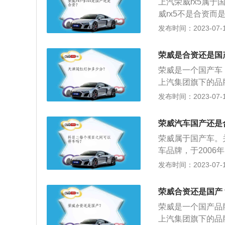
上汽荣威rx5属于
市场中的中高端车
威rx5不是合资而
突破，积极向上，
车的技术和生产线
发布时间：2023-07-17
一款采用了矩阵LE
组成，除了远近光
荣威是合资还是国
荣威是一个国产车
上汽集团旗下的品牌
5，rx5-max等
发布时间：2023-07-17
款是1.5升涡轮增
上海汽车工业(集团
荣威汽车国产还是
的汽车技术来源于
荣威属于国产车。
006年10月12
车品牌，于200
外宣布，其自主品牌
力的自主品牌，定
发布时间：2023-07-17
的品牌在4年时间
2、荣威(ROEW
化"已经成为荣威
放而不失于内敛，
荣威合资还是国产
荣威是一个国产品
上汽集团旗下的品牌