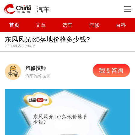
汽车
首页
文章
选车
汽修
百科
东风风光ix5落地价格多少钱?
2021-04-27 22:43:05
汽修技师
我要咨询
汽车维修技师