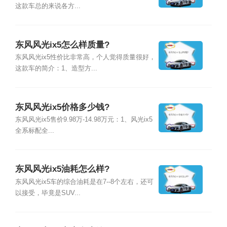
这款车总的来说各方...
东风风光ix5怎么样质量?
东风风光ix5性价比非常高，个人觉得质量很好，
这款车的简介：1、造型方...
东风风光ix5价格多少钱?
东风风光ix5售价9.98万-14.98万元：1、风光ix5
全系标配全...
东风风光ix5油耗怎么样?
东风风光ix5车的综合油耗是在7--8个左右，还可
以接受，毕竟是SUV...