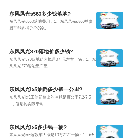
东风风光s560多少钱落地?
东风风光s560落地费用：1、东风风光s560尊贵
版车型的指导价899...
东风风光370落地价多少钱?
东风风光370落地价大概是8万元左右一辆：1、东
风风光370智能型车型...
东风风光ix5油耗多少钱一公里?
东风风光ix5工信部给出的油耗是百公里7.2-7.5
L，但是其实际平均...
东风风光ix5多少钱一辆?
东风风光ix5这款车大概是10万左右一辆：1、ix5