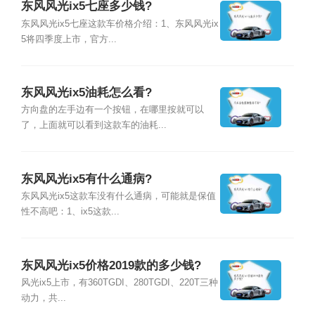
东风风光ix5七座多少钱?
东风风光ix5七座这款车价格介绍：1、东风风光ix
5将四季度上市，官方...
东风风光ix5油耗怎么看?
方向盘的左手边有一个按钮，在哪里按就可以
了，上面就可以看到这款车的油耗...
东风风光ix5有什么通病?
东风风光ix5这款车没有什么通病，可能就是保值
性不高吧：1、ix5这款...
东风风光ix5价格2019款的多少钱?
风光ix5上市，有360TGDI、280TGDI、220T三种
动力，共...