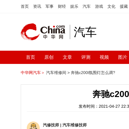
首页
资讯
军事
财经
娱乐
汽车
游戏
文化
援藏
汽车
首页
原创
文章
评测
视频
图片
中华网汽车＞
汽车维修间 >
奔驰c200l氛围灯怎么调?
奔驰c20
发布时间：2021-04-27 22:3
汽修技师
|
汽车维修技师