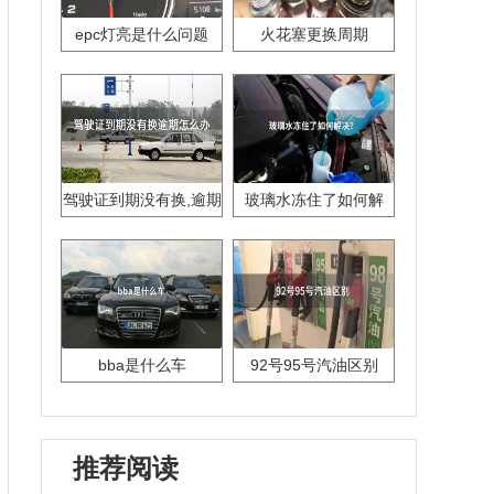
epc灯亮是什么问题
火花塞更换周期
驾驶证到期没有换,逾期
玻璃水冻住了如何解
怎么办??
决？
bba是什么车
92号95号汽油区别
推荐阅读