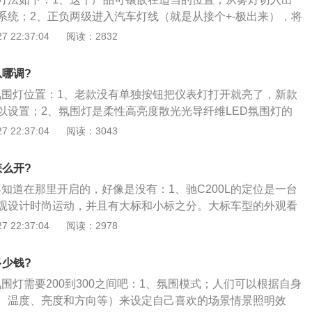
系统；2、正负两级进入汽车灯线（就是从接个+-极出来），将
处理后放置在原车灯罩内即可（也可贴在汽车防擦杆座上）
 22:37:04
阅读：2832
灯可能需要预拆卸保险杠；3、虽然现在关于车的加装炒得很
跟随。使用的线路负荷必须大于负载不能小。
从哪调?
车氛围灯位置：1、老款没有单独按钮把仪表灯打开就亮了，新款
以设置；2、氛围灯是柔性高亮度散光光导纤维LED氛围灯的
类的照明灯，通常是红色、蓝色、绿色等，主要为了使车厢在
 22:37:04
阅读：3043
烘托车内氛围，增强感官刺激，改善汽车驾驶体验，提升整车
的主要材料为LED，即发光二极管，LED是一种固态的半导体
怎么开?
电转化为光。它的核心部分是由P型半导体和N型半导体组成的
灯不知道在那里开启的，好像是没有：1、驰C200L的定位是一台
体和N型半导体之间有一个过渡层，称为PN结。在某些半导体
观设计时尚运动，并且有大标和小标之分。大标车型的外观看
注入的少数载流子与多数载流子复合时会把多余的能量以光的形
力；2、在同级别的车型中C200L的售价是属于比较高的，同
 22:37:04
阅读：2978
把电能直接转换为光能。PN结加反向电压，少数载流子难以注
较少，这主要是奔驰汽车的溢价能力比其他同级别的车型要强
种利用注入式电致发光原理制作的二极管叫发光二极管，通称
00L所搭载的是一台2.0t的涡轮增压发动机，这台发动机的最大
处于正向工作状态时（即两端加上正向电压），电流从LED阳极
多少钱?
，最大扭矩为300牛米，百公里加速仅为七点九秒，工信部给出的
体晶体就发出从紫外到红外不同颜色的光线，光的强弱与电流
厂氛围灯需要200到300之间吧：1、氛围模式；人们可以根据自身
.3升，与之匹配的是一台九挡手自一体变速箱。
D发光的原理。而光的波长也就是光的颜色，是由形成PN结的材
、温度、亮度和方向等）来设定自己喜欢的场景情景照明效
围灯可以实现多种颜色的变换，形成不同光色的组合变化多