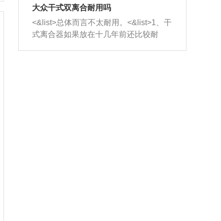
室，最后形成废气排出，就可以让三元
无法制作，需要将车辆送到修理厂或4s
造成烧机油。<&list>3、机油粘度。使用
大众干式双离合耐用吗
催化器得到清洗，排气管堵塞的情况就
店；<&list>2.车辆半轴套管防尘罩破
机油粘度过小的话，同样会有烧机油现
<&list>总体而言不太耐用。<&list>1、干
能够得到解决。
裂，破裂后会出现漏油现象，使半轴磨
象，机油粘度过小具有很好的流动性，
式离合器如果放在十几年前还比较耐
损严重，磨损的半轴容易损坏，产生异
容易窜入到气缸内，参与燃烧。<&list>
用，但是由于现在的汽车发动机动力输
响；<&list>3.稳定器的转向胶套和球头
4、机油量。机油量过多，机油压力过
出越来越高，使得干式离合器散热不足
老化，一般是使用时间过长造成的。解
大，会将部分机油压入气缸内，也会出
的缺陷也逐渐暴露出来。<&list>2、由于
决方法是更换新的质量好的转向橡胶套
现烧机油。<&list>5、机油滤清器堵塞：
干式双离合的工作环境暴露在空气中，
和球头。
会导致进气不畅，使进气压力下降，形
而离合器的散热也是通离合器罩上面的
成负压，使机油在负压的情况下吸入燃
几个小孔来进行散热。但是在行驶过程
烧室引起烧机油。<&list>6、正时齿轮或
中变速箱需要换挡，就不得不使得离合
链条磨损：正时齿轮或链条的磨损会引
器频繁工作。<&list>3、长时间的低速行
起气阀和曲轴的正时不同步。由于轮齿
驶以及过于频繁的启停，导致离合器的
或链条磨损产生的过量侧隙，使得发动
温度不断升高，而低速行驶时空气流动
机的调节无法实现：前一圈的正时和下
效率不高，无法将离合器中的热量有效
一圈可能就不一样。当气阀和活塞的运
的带走，导致离合器内部的温度不断升
动不同步时，会造成过大的机油消耗。
高，加速离合器的磨损。
解决方法：更换正时齿轮或链条。<&list
>7、内垫圈、进风口破裂：新的发动机
设计中，经常采用各种由金属和其他材