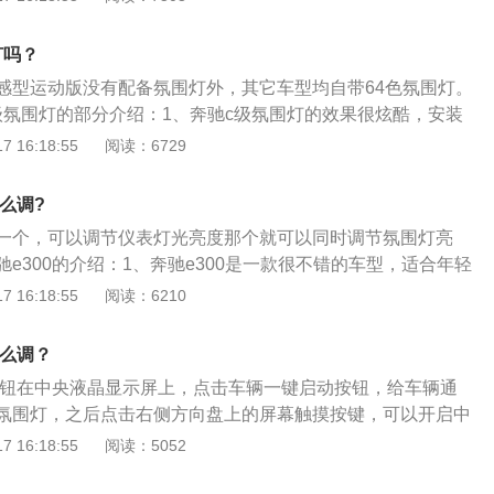
，从而提高行车期间驾驶员的驾车体验。2、各种颜色：奔驰c
炫酷，安装上可以自选颜色，不同的颜色给车内带来不一样的
灯吗？
、蓝光、红光、紫光、粉光等等，任由搭配，让车主可以根据
了动感型运动版没有配备氛围灯外，其它车型均自带64色氛围灯。
氛围灯，增加行车的乐趣。
级氛围灯的部分介绍：1、奔驰c级氛围灯的效果很炫酷，安装
不同的颜色给车内带来了不一样的炫酷效果，有绿光、蓝光、
 16:18:55
阅读：6729
等等，让车主可以根据自己的喜欢来设计自己的氛围灯，增加
奔驰C级氛围灯可通过调节灯光控制器中的亮度调节滚轮控制灯
怎么调?
制不同的亮度来调节车内的总体氛围，能更好地调节出适合自
一个，可以调节仪表灯光亮度那个就可以同时调节氛围灯亮
e300的介绍：1、奔驰e300是一款很不错的车型，适合年轻
用车，外观及其好看内饰也很高级。2、从外形上来看，e级通
 16:18:55
阅读：6210
齐，实现档次感上的飞跃。整体的气场更加强。尤其是车尾饱满
款相比有极大的提升，不再给人一种单薄的感觉。
怎么调？
灯按钮在中央液晶显示屏上，点击车辆一键启动按钮，给车辆通
氛围灯，之后点击右侧方向盘上的屏幕触摸按键，可以开启中
围灯调节功能。奔驰e是奔驰旗下的一款中大型豪华轿车，奔
 16:18:55
阅读：5052
高分别为4947毫米、1860毫米、1470毫米，轴距为2939毫
了三款发动机，分别是1.5升涡轮增压发动机、低功率版2.0升