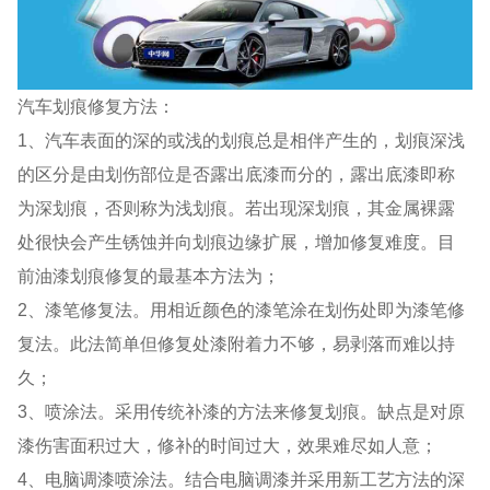
汽车划痕修复方法：
1、汽车表面的深的或浅的划痕总是相伴产生的，划痕深浅
的区分是由划伤部位是否露出底漆而分的，露出底漆即称
为深划痕，否则称为浅划痕。若出现深划痕，其金属裸露
处很快会产生锈蚀并向划痕边缘扩展，增加修复难度。目
前油漆划痕修复的最基本方法为；
2、漆笔修复法。用相近颜色的漆笔涂在划伤处即为漆笔修
复法。此法简单但修复处漆附着力不够，易剥落而难以持
久；
3、喷涂法。采用传统补漆的方法来修复划痕。缺点是对原
漆伤害面积过大，修补的时间过大，效果难尽如人意；
4、电脑调漆喷涂法。结合电脑调漆并采用新工艺方法的深