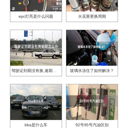
epc灯亮是什么问题
火花塞更换周期
驾驶证到期没有换,逾期怎么办??
玻璃水冻住了如何解决？
bba是什么车
92号95号汽油区别