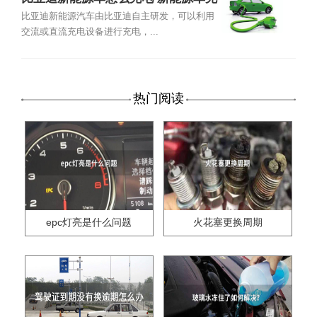
电使用说明
比亚迪新能源汽车由比亚迪自主研发，可以利用
交流或直流充电设备进行充电，...
热门阅读
epc灯亮是什么问题
火花塞更换周期