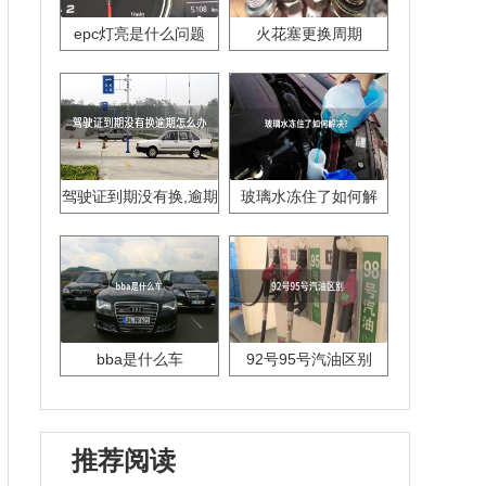
epc灯亮是什么问题
火花塞更换周期
驾驶证到期没有换,逾期
玻璃水冻住了如何解
怎么办??
决？
bba是什么车
92号95号汽油区别
推荐阅读