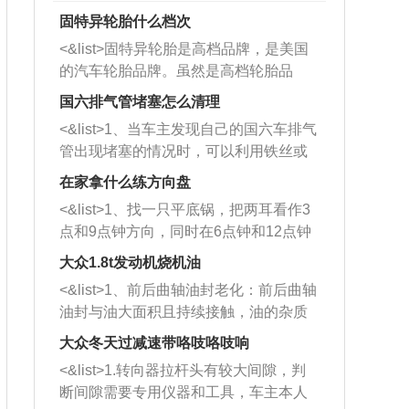
固特异轮胎什么档次
<&list>固特异轮胎是高档品牌，是美国
的汽车轮胎品牌。虽然是高档轮胎品
牌，但是中高低端的轮胎都有生产，这
国六排气管堵塞怎么清理
也是为了更好的开拓市场。
<&list>1、当车主发现自己的国六车排气
管出现堵塞的情况时，可以利用铁丝或
者是细棍，直接将杂物给取出来，如果
在家拿什么练方向盘
堵塞情况比较严重，也可以采取应急措
<&list>1、找一只平底锅，把两耳看作3
施。 <&list>2、直接利用木棍将所有的
点和9点钟方向，同时在6点钟和12点钟
杂物推到排气管里面的位置处，然后将
方向做一个标记。 <&list>2、双手握住
三元催化器拆解开，就可以将堵塞的东
大众1.8t发动机烧机油
平底锅两耳，然后往左打半圈、一圈、
西取出来。但如果是因为积碳过多引起
<&list>1、前后曲轴油封老化：前后曲轴
一圈半的练习，往右同样也要打相同的
的堵塞，就需要将三元催化器泡在草酸
油封与油大面积且持续接触，油的杂质
圈数。 <&list>3、最后强调要反复练
中进行清洗。 <&list>3、也可以利用清
和发动机内持续温度变化使其密封效果
习，这样就可以形成肌肉记忆，在真实
大众冬天过减速带咯吱咯吱响
洗剂对堵塞的情况得到解决，将清洗剂
逐渐减弱，导致渗油或漏油。<&list>2、
驾驶车辆时，不需要记忆也能打好方
放在燃油箱中，与燃油混合后，车辆启
<&list>1.转向器拉杆头有较大间隙，判
活塞间隙过大：积碳会使活塞环与缸体
向。
动时，就可以和汽油一起进入到燃烧
断间隙需要专用仪器和工具，车主本人
的间隙扩大，导致机油流入燃烧室中，