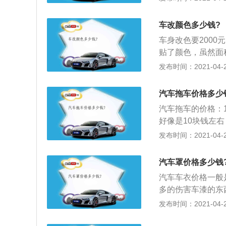
有滤清能力强，流
清能力的滤清器—
车改颜色多少钱?
3、（与主油道串
车身改色要200
清；与之并联的叫
贴了颜色，虽然面
细滤器并联在主油
光面料的改色膜均
发布时间：2021-04-27
一个全流式机油滤
驶证；4、局部贴
则用来滤除粒径为0
大，一般交警会视
汽车拖车价格多少
响。
汽车拖车的价格：1
好像是10块钱左
故、故障车辆加收
发布时间：2021-04-27
一般是指在货运公
辆对货物进行转移
汽车罩价格多少钱
候会单独列出，拖
汽车车衣价格一般
外也有吊车费，卸
多的伤害车漆的东
车油漆内部轮胎的
发布时间：2021-04-27
抵抗他们对车厢内
车衣也是对汽车有