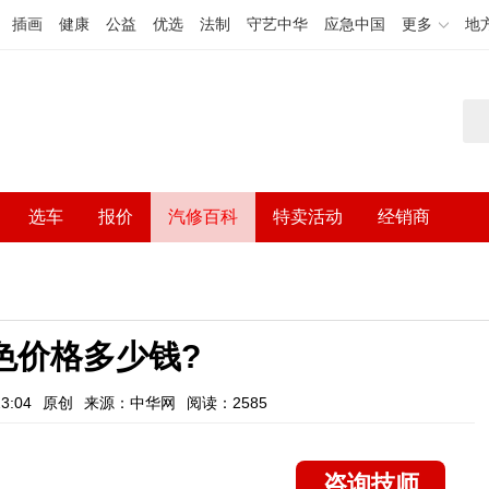
插画
健康
公益
优选
法制
守艺中华
应急中国
更多
地
选车
报价
汽修百科
特卖活动
经销商
色价格多少钱?
3:04
原创
来源：中华网
阅读：2585
咨询技师