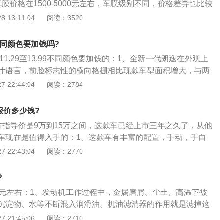
膜价格在1500-5000元左右，车膜级别不同，价格差异也比较
挑选一个工作日的时间，备好资料，前往车管所办理。
官方途径购买，通常车膜还提供了免费施工服务，只要前往该
 13:11:04
阅读：3520
可免费安装；2、首先通过“汽车贴膜搜索引擎百科”了解到作为
贴膜当然要慎重选择贴膜，当然也不是一味得去选择一些价格
不同颜色要加钱吗?
高的，才会达到想要的效果；3、汽车贴膜一般贴汽车漆面保
11.29至13.99不同颜色要加钱的：1、全新一代朗逸在外观上
衣）和车窗贴（隔热膜）两种，车窗膜比较便宜，比如整套威
计语言，前脸标志性的横向格栅相比现款车型面积增大，与两
在3980元左右；4、但是汽车漆面保护膜因为贴膜范围大，材
提升了前脸的视觉宽度；2、全系标配透镜式LED大灯，并且
 22:44:04
阅读：2784
多种因素的影响价格跨度比较大。
能，其点亮后的效果十分不错全新一代朗逸的长宽高分别为46
474mm，轴距2688mm。常态下行李厢容积为510L，全系标配电子手
报价多少钱?
，座椅方面依旧是主驾驶席可电动调节和副驾驶席手动调节；
官方指导价是9万到15万之间，这款车已经上市三年之久了，从他
体格局还是原来熟悉的味道，功能分区合理，按键旋钮一目了
车现在是值得入手的：1、这款车有丰富的配置，手动，手自
就能轻松上手。不过在视觉效果上还是比老款有了很大提升，
。他的长度宽度和高度分别是4530mm，1900mm，1700m
 22:43:04
阅读：2770
漆饰板，比较有视觉冲击力，很显挡次感。中控屏尺寸6.5英
公里油耗是7.6个油；2、作为一款具有一定通过性的城市su
手机的互联功能都是有的，用起来很方便；4、动力方面，全
相当不错了。整车质保三年或十万公里。轴距达到了可怕的270
4T涡轮增压和1.5L自然吸气两款发动机，其中1.4T发动机最大
?
市suv他的最小离地间隙是200mm；3、中国人买车最看重的
）\/4800-5200rpm，最大扭矩250Nm\/1750-3000rpm；1.5L
0元左右：1、发动机工作过程中，金属磨屑、尘土、高温下被
所周知中国人喜欢空间大。
（116Ps）\/6000rpm，最大扭矩150Nm\/4000rpm。传动方
沉淀物、水等不断混入润滑油。机油滤清器的作用就是滤掉这
的是7挡双离合、5速手动和6挡手自一体变速箱。
，保待润滑油的清洁，延长其使用期限；2、机油滤清器应具
 21:45:06
阅读：2710