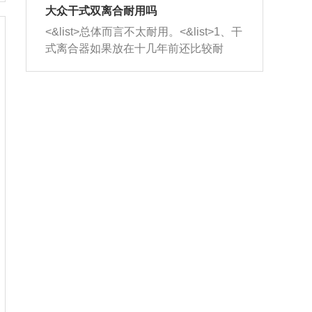
室，最后形成废气排出，就可以让三元
无法制作，需要将车辆送到修理厂或4s
造成烧机油。<&list>3、机油粘度。使用
大众干式双离合耐用吗
催化器得到清洗，排气管堵塞的情况就
店；<&list>2.车辆半轴套管防尘罩破
机油粘度过小的话，同样会有烧机油现
<&list>总体而言不太耐用。<&list>1、干
能够得到解决。
裂，破裂后会出现漏油现象，使半轴磨
象，机油粘度过小具有很好的流动性，
式离合器如果放在十几年前还比较耐
损严重，磨损的半轴容易损坏，产生异
容易窜入到气缸内，参与燃烧。<&list>
用，但是由于现在的汽车发动机动力输
响；<&list>3.稳定器的转向胶套和球头
4、机油量。机油量过多，机油压力过
出越来越高，使得干式离合器散热不足
老化，一般是使用时间过长造成的。解
大，会将部分机油压入气缸内，也会出
的缺陷也逐渐暴露出来。<&list>2、由于
决方法是更换新的质量好的转向橡胶套
现烧机油。<&list>5、机油滤清器堵塞：
干式双离合的工作环境暴露在空气中，
和球头。
会导致进气不畅，使进气压力下降，形
而离合器的散热也是通离合器罩上面的
成负压，使机油在负压的情况下吸入燃
几个小孔来进行散热。但是在行驶过程
烧室引起烧机油。<&list>6、正时齿轮或
中变速箱需要换挡，就不得不使得离合
链条磨损：正时齿轮或链条的磨损会引
器频繁工作。<&list>3、长时间的低速行
起气阀和曲轴的正时不同步。由于轮齿
驶以及过于频繁的启停，导致离合器的
或链条磨损产生的过量侧隙，使得发动
温度不断升高，而低速行驶时空气流动
机的调节无法实现：前一圈的正时和下
效率不高，无法将离合器中的热量有效
一圈可能就不一样。当气阀和活塞的运
的带走，导致离合器内部的温度不断升
动不同步时，会造成过大的机油消耗。
高，加速离合器的磨损。
解决方法：更换正时齿轮或链条。<&list
>7、内垫圈、进风口破裂：新的发动机
设计中，经常采用各种由金属和其他材