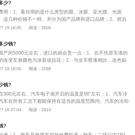
多少?
费用：1、看你用的是什么类型的膜。冰膜、亚光膜、光面
。这几种价格不一样。并分为国产品牌和进口品牌；2、然后
，车的大小是不同的，价格不一样；3、除了色彩鲜艳的模仿
 19:18:05
阅读：2600
有磨砂、荧光等彩色膜，根据不同材质，价格在7000到2万元
多少钱?
国产的5000元左右，进口的就会贵一点：1、在不伤原车漆的
的改变车身颜色与涂装或拉花；2、与全车喷漆相比，改色贴
辆完整性的保护更好；颜色搭配自主性更强，且不会存在相同
 19:18:05
阅读：2598
色差的烦恼；3、如果想恢复原车漆，只需将贴膜揭掉即可。
少钱?
300元左右。汽车电子扇开启的温度是98°左右：1、汽车冷
汽车在所有工况下都能保持在适当的温度范围内。汽车的冷却
之分；2、以空气为冷却介质的称为风冷系统，以冷却液为冷
 18:37:04
阅读：2814
系统；3、通常水冷系统由水泵、散热器、冷却风扇、节温
动机机体以及汽缸盖中的水套以及其他附属装置等组成。
钱?
标准：1、拖车及救援车对外收费标准：拖车：二环以内150