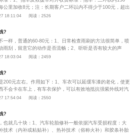
每公里加收8元；注：长期客户二环以内不得少于100元，超出
收费不得少于6元；救援车：二环以内50元；超出二环范围每
 18:11:04
阅读：2526
间21：00----次日早7：00救援车加收30元夜间出车费；2、
车以后，因现场工作环境原因，判断出故障，而不能修复的，
钱?
取客户的拖车费；3、二环以内救援车出车以后因现场工作环
不一样，普通的60-80元：1、日常检查雨刷的方法很简单，喷
，而不能修复的，且客户不需要提供拖车，对客户则按标准收
动雨刮，留意它的动作是否流畅；2、听听是否有较大的声
凡超出免费范围区域或免费次数时付费办法：（优惠后的价
表示雨刮过分压向玻璃，必须做出适当的调校；3、当雨刮扫
 18:03:04
阅读：2459
步60元，每公里加收4元。（单程）救援车：起步20元，每公
看看是否有水分留在挡风玻璃上，再观察一下是否会留下一些
）注：夜间21：00--次日7：00救援车加收30元夜间出车费；
地见到划痕的话，就表示雨刮上的刮水胶条已经老化。
援车出车以后，诊断出故障，如现场能排除则按标准收费，因
钱?
的，客户要求提供拖车的，拖车则按标准收费，救援费则按五
是200元左右。作用如下：1、车衣可以延缓车漆的老化，使更
客户不需提供拖车，救援车则按标准向客户收取费用。注：以
西不会卡在车上，有车衣保护，可以有效地抵抗强紫外线对汽
援车，过路、过桥等其它费用均由客户承担。
损害；2、车衣可以有效保护有害粉尘落入车箱和机器部分，
 17:54:04
阅读：2550
饰老化和机器耗损；3、遇到一些恶劣的天气，提前盖上汽车
很好的保护措施。
钱?
，也就几十块：1、汽车轮胎修补一般依据汽车受损程度：大
补技术（内补或粘贴补）、热补技术（俗称火补）和胶条补胎