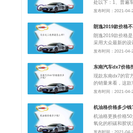
处以下：1、普遍车
变更手续的车主，
大。如果在大品牌
发布时间：2021-04-28
品牌的授权门店即
用处这么大的汽车
朗逸2019款价格
高的，要选择品质
朗逸2019款价格是
护膜（又叫隐形车
采用大众最新的设
固隔热膜价格大概
侧车灯搭配起来，
发布时间：2021-04-27
质、厚度、车型等
配备了转向辅助功
70\/1806\/1
东南汽车dx7价格
刹及自动驻车功能
现款东南dx7的
3、内饰方面，整
的销量来看，这款
然，不用过多学习
一体还有6挡双离合
发布时间：2021-04-27
副驾驶大面积的烤
m。工信部给出的百
寸，像安卓和苹果
v，这个油耗已经
新一代朗逸搭载1.
机油格价格多少钱
0mm，作为一款城
功率110kW（150Ps
机油格更换价格5
是什么，空间，众
发动机最大功率85kW
氧化的积碳和胶状
面，与发动就匹配
些机械杂质和胶质
发布时间：2021-04-27