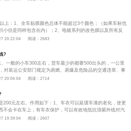
通阻力小，使用寿命长等性能。一般润滑系中装用几个不同滤
—集滤器、粗滤器和细滤器，分别并联或串联在主油道中；
联的叫全流式滤清器，发动机工作时润滑油全部经滤清器滤
0元以上：1、全车贴膜颜色总体不能超过3个颜色；（如果车标也
分流式滤清器）。其中粗滤器一串联在主油道中，为全流式；
积小但是同样包含在内）；2、电镀系列的改色膜以及所有反
道中，为分流式；4、现代轿车发动机上普遍只设有集滤器和
要变更行驶证；3、今年新出的镭射系列的改色膜可以变更行
 20:22:04
阅读：2683
清器。粗滤器滤除机油中粒径为0.05mm以上的杂质，细滤器
膜面积不超过整车面积的30%，一般无影响，如果面积比较
.001mm以上的细小杂质。
情况，让其变更（行驶证）；5、汽车内饰改装一般不受影
钱?
、一般的小车300左右，货车最少的都要500出头的，一公里
右，对装运公安部门规定为易燃、易爆及危险品的交通违章、事
10%；2、有一种拖车费是在海运运输中产生的，这种拖车费
 20:04:04
阅读：2714
司或货代在目的港送货时，使用集装箱车辆或者平拖车费板车
所收取的费用；3、这项费用有时候是包含在海运费中，有时
?
车费由基本公里数拖车费和超基本公里数后的拖车费组成，另
是200元左右。作用如下：1、车衣可以延缓车漆的老化，使更
车费，等候费等其他费用。
西不会卡在车上，有车衣保护，可以有效地抵抗强紫外线对汽
损害；2、车衣可以有效保护有害粉尘落入车箱和机器部分，
 19:39:04
阅读：2607
饰老化和机器耗损；3、遇到一些恶劣的天气，提前盖上汽车
很好的保护措施。