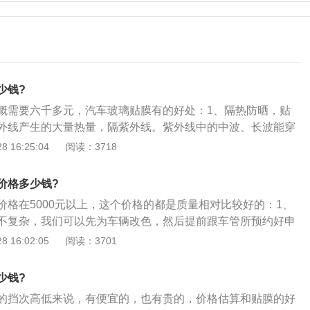
少钱?
概需要六千多元，汽车玻璃贴膜有的好处：1、隔热防晒，贴
外线产生的大量热量，隔紫外线。紫外线中的中波、长波能穿
上隔热膜能隔断大部分紫外线。防止皮肤受伤害，也能减轻汽
 16:25:04
阅读：3718
安全与防爆，膜的基层为聚酯膜，有非常耐撕拉防击穿的功
，贴膜后玻璃强度能防止玻璃意外破碎对司乘人员造成的伤
价格多少钱?
空间，选择合适的品种，贴膜后，通常在车外看不清车内，而
价格在5000元以上，这个价格的都是质量相对比较好的：1、
外，保留隐私和安全；4、降低空调省耗，贴上隔热膜空调制
不复杂，我们可以先为车辆改色，然后提前跟车管所预约好申
到弥补，能瞬间减低车内温度，到达一定程度的节省油耗；
时间段开车前往车管所办理。而更稳妥的方法则是：改色前先
 16:02:05
阅读：3701
据个人喜好，通过贴膜能个性化美观爱车，防眩光，降低因为
颜色是否被允许变更，得到确定答复之后再为车辆改色，然后
外情况。
登记手续；2、假如车主选择的颜色过于“非主流”，车管所有可
少钱?
申请，导致车主花钱白忙活；3、车身色变更登记手续的办理
的挡次高低来说，有便宜的，也有贵的，价格估算和贴膜的好
效率高的话，半小时不用就能全部搞定了。建议各位需要办理