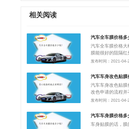
相关阅读
汽车全车膜价格多
汽车全车膜价格大
膜能很好的阻隔红
透很厚的玻璃，贴
发布时间：2021-04-28
车内饰老化；2、
能，加上膜的胶层
汽车车身改色贴膜
害；3、营造私密
汽车车身改色贴膜
在车内可以看清车
改色申请的流程并
冷能力损失可以得
请时间，再按约定
发布时间：2021-04-28
5、增加美观，根
到车管所咨询所选
眩光因素造成的意
预约时间办理变更
汽车车身膜价格多
能会拒绝接受变更
车身贴膜的话，膜
时间不长，车管所