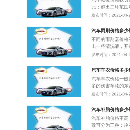
元；超出二环范围
二环范围每公里加
发布时间：2021-04-27
公里加收3元；注：夜
二环以内救援车出
汽车雨刷价格多少
与拖车交接时只收
不同的雨刮器价格
境原因诊断出故障
出一些清洗液，开
费；4、所有会员
音，如有的话，就
发布时间：2021-04-27
格）专业拖车：起
完一至两下之后，
里加收2元。（单程
划痕，如果很明显
5、外地救援；救
汽车车衣价格多少
环境原因不能修复
汽车车衣价格一般
折向客户收取，如
多的伤害车漆的东
上情况用拖车及救
车油漆内部轮胎的
发布时间：2021-04-27
抵抗他们对车厢内
车衣也是对汽车有
汽车补胎价格多少
汽车补胎价格不高
致可分为三种：冷