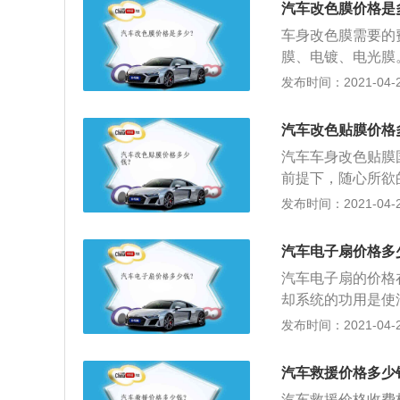
汽车改色膜价格是
车身改色膜需要的
膜、电镀、电光膜
看看你是什么车型
发布时间：2021-04-27
漆面彩色膜外，还
以上。
汽车改色贴膜价格
汽车车身改色贴膜
前提下，随心所欲
膜施工简易，对车
发布时间：2021-04-27
颜色不同部位产生
汽车电子扇价格多
汽车电子扇的价格在
却系统的功用是使
系统有风冷与水冷
发布时间：2021-04-27
却介质的称为水冷
器、补偿水桶、发
汽车救援价格多少
汽车救援价格收费