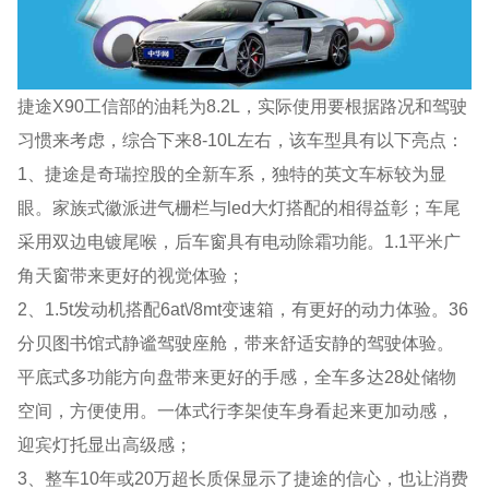
捷途X90工信部的油耗为8.2L，实际使用要根据路况和驾驶
习惯来考虑，综合下来8-10L左右，该车型具有以下亮点：
1、捷途是奇瑞控股的全新车系，独特的英文车标较为显
眼。家族式徽派进气栅栏与led大灯搭配的相得益彰；车尾
采用双边电镀尾喉，后车窗具有电动除霜功能。1.1平米广
角天窗带来更好的视觉体验；
2、1.5t发动机搭配6at\/8mt变速箱，有更好的动力体验。36
分贝图书馆式静谧驾驶座舱，带来舒适安静的驾驶体验。
平底式多功能方向盘带来更好的手感，全车多达28处储物
空间，方便使用。一体式行李架使车身看起来更加动感，
迎宾灯托显出高级感；
3、整车10年或20万超长质保显示了捷途的信心，也让消费