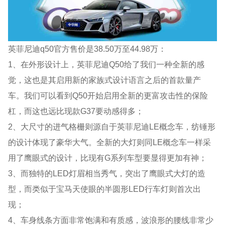
英菲尼迪q50官方售价是38.50万至44.98万：
1、在外形设计上，英菲尼迪Q50给了我们一种全新的感
觉，这也是其启用新的家族式设计语言之后的首款量产
车。我们可以看到Q50开始启用全新的更富攻击性的保险
杠，而这也远比现款G37要动感得多；
2、大尺寸的进气格栅则源自于英菲尼迪LE概念车，纺锤形
的设计体现了豪华大气。全新的大灯则同LE概念车一样采
用了鹰眼式的设计，比现有G系列车型要显得更加有神；
3、而独特的LED灯眉相当秀气，突出了鹰眼式大灯的造
型，而类似于宝马天使眼的半圆形LED行车灯则首次出
现；
4、车身线条方面非常饱满和有质感，波浪形的腰线非常少