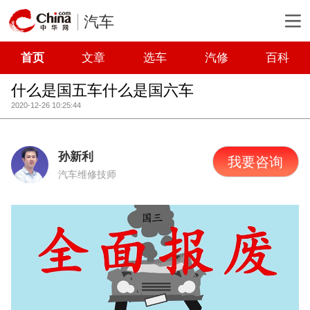
汽车
首页
文章
选车
汽修
百科
什么是国五车什么是国六车
2020-12-26 10:25:44
孙新利
我要咨询
汽车维修技师