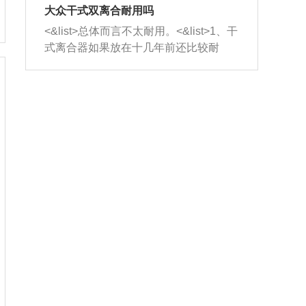
室，最后形成废气排出，就可以让三元
无法制作，需要将车辆送到修理厂或4s
造成烧机油。<&list>3、机油粘度。使用
大众干式双离合耐用吗
催化器得到清洗，排气管堵塞的情况就
店；<&list>2.车辆半轴套管防尘罩破
机油粘度过小的话，同样会有烧机油现
<&list>总体而言不太耐用。<&list>1、干
能够得到解决。
裂，破裂后会出现漏油现象，使半轴磨
象，机油粘度过小具有很好的流动性，
式离合器如果放在十几年前还比较耐
损严重，磨损的半轴容易损坏，产生异
容易窜入到气缸内，参与燃烧。<&list>
用，但是由于现在的汽车发动机动力输
响；<&list>3.稳定器的转向胶套和球头
4、机油量。机油量过多，机油压力过
出越来越高，使得干式离合器散热不足
老化，一般是使用时间过长造成的。解
大，会将部分机油压入气缸内，也会出
的缺陷也逐渐暴露出来。<&list>2、由于
决方法是更换新的质量好的转向橡胶套
现烧机油。<&list>5、机油滤清器堵塞：
干式双离合的工作环境暴露在空气中，
和球头。
会导致进气不畅，使进气压力下降，形
而离合器的散热也是通离合器罩上面的
成负压，使机油在负压的情况下吸入燃
几个小孔来进行散热。但是在行驶过程
烧室引起烧机油。<&list>6、正时齿轮或
中变速箱需要换挡，就不得不使得离合
链条磨损：正时齿轮或链条的磨损会引
器频繁工作。<&list>3、长时间的低速行
起气阀和曲轴的正时不同步。由于轮齿
驶以及过于频繁的启停，导致离合器的
或链条磨损产生的过量侧隙，使得发动
温度不断升高，而低速行驶时空气流动
机的调节无法实现：前一圈的正时和下
效率不高，无法将离合器中的热量有效
一圈可能就不一样。当气阀和活塞的运
的带走，导致离合器内部的温度不断升
动不同步时，会造成过大的机油消耗。
高，加速离合器的磨损。
解决方法：更换正时齿轮或链条。<&list
>7、内垫圈、进风口破裂：新的发动机
设计中，经常采用各种由金属和其他材