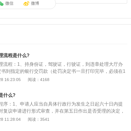
微信
微博
理流程是什么?
理流程：1、持身份证，驾驶证，行驶证，到违章处理大厅办
定书到指定的银行交罚款（处罚决定书一旦打印完毕，必须在1
过15天的，每天收取3%的滞纳金，滞纳金的总额不能超过罚款
 16:23:05
阅读：4168
单交完罚款后，把票据保留好。几日后再网上查询违法信息，
，票据就可以扔了，但如果网上还有违法信息没消掉，那就拿
是什么?
队的法制科说明情况，经过工作人员确认后，你的违法信息将
程序：1、申请人应当自具体行政行为发生之日起六十日内提
意：交警现场给驾驶人开的罚单15日后不缴纳会有滞纳金，电
对复议申请进行形式审查，并在第五日作出是否受理的决定，
录或驾驶人不在现场贴在车上的罚单都没有滞纳金。
议申请作出不受理的决定，符合行政复议法的规定，并书面通
 11:28:04
阅读：3541
合行政复议法规定，本机关不予受理的行政复议申请，告知申