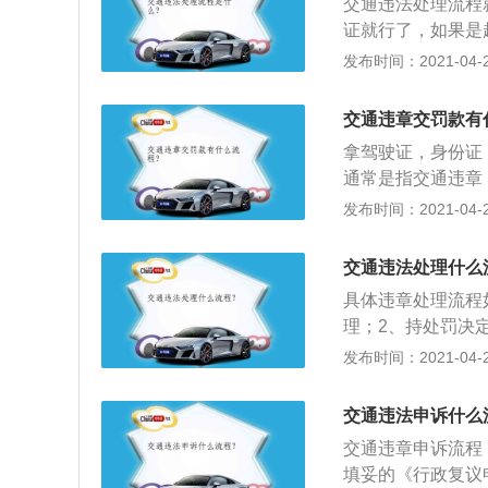
交通违法处理流程
面审查，必要时可
证就行了，如果是
责人或者集体讨论
违章告知单的，就
发布时间：2021-04-28
管所处查看是否真
认书到车管所指定
交通违章交罚款有
拿驾驶证，身份证
通常是指交通违章
规、交通管理及影
发布时间：2021-04-27
情；2、一般来说
录。现场违章开单
交通违法处理什么
然也有是城管执法
具体违章处理流程
公共场地，属于违
理；2、持处罚决
5日内交罚款，超
发布时间：2021-04-27
的总额）；3、打
若违法信息没有了
交通违法申诉什么
着交款单子到交警
交通违章申诉流程
直接删除。
填妥的《行政复议