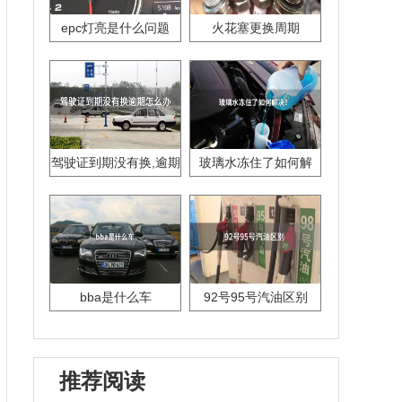
epc灯亮是什么问题
火花塞更换周期
驾驶证到期没有换,逾期
玻璃水冻住了如何解
怎么办??
决？
bba是什么车
92号95号汽油区别
推荐阅读