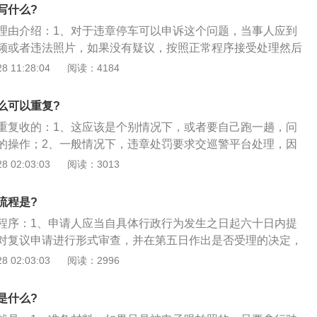
关提出符合行政复议法规定的行政复议申请，本机关受理的行
写什么?
复议申请之日起受理；3、复议机关法定工作机构应当进行书
理由介绍：1、对于违章停车可以申诉这个问题，当事人应到
以向有关组织和人员了解情况，提出复议意见，报审查机关负
频或者违法照片，如果没有疑议，按照正常程序接受处理然后
决定。
2、如果有疑议，可以向执法站工作人员陈述或者申辩，理由
 11:28:04
阅读：4184
的，可以依法对违法行为予以撤销；3、不被接受的，当事人
然后按照处罚决定书上的提示，到相应支队的法制部门提起行
么可以重复?
民法院提起行政诉讼。
重复收的：1、这应该是个别情况下，或者要自己跑一趟，问
的操作；2、一般情况下，违章处罚要求交巡警平台处理，因
都是车辆违章记录，而且没有当事人，所以当事人需要到巡警
 02:03:03
阅读：3013
、接到处理后才会给出罚款缴费通知书的，这次可凭此通知书
纳交通罚款。
流程是?
程序：1、申请人应当自具体行政行为发生之日起六十日内提
对复议申请进行形式审查，并在第五日作出是否受理的决定，
议申请作出不受理的决定，符合行政复议法的规定，并书面通
 02:03:03
阅读：2996
合行政复议法规定，本机关不予受理的行政复议申请，告知申
关提出符合行政复议法规定的行政复议申请，本机关受理的行
是什么?
复议申请之日起受理；3、复议机关法定工作机构应当进行书