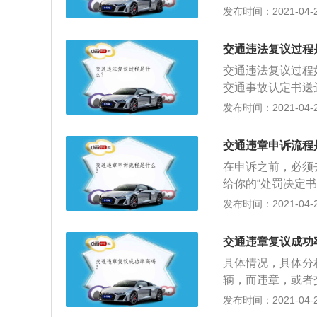
公安机关办理；2
发布时间：2021-04-27
须充分，最好用法
后是等待，一般在
交通违法复议过程
可能会维持判决。
交通违法复议过程
人民法院起诉。
交通事故认定书送
核申请；2、当事
发布时间：2021-04-27
罚决定书》《公安
安交通管理部门的
交通违章申诉流程
日起60日内作出
在申诉之前，必须
去各大队机动车违
给你的“处罚决定
就可以申请行政复
款将会退还。流程
发布时间：2021-04-27
请备齐：行政复议
后将填妥的《行政
《行政处罚决定书
当地公安机关办理
理人须提供申请人
交通违章复议成功
由必须充分，最好
具体情况，具体分
完毕后是等待，一
辆，而违章，或者
功，也可能会维持
晰。这几种情况申
发布时间：2021-04-27
向当地人民法院起
议申请，带好身份