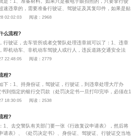
就是：1、准备材料。如果只是被电子眼拍照的，只要拿行驶
以向有关组织和人员了解情况，提出复议意见，报审查机关负
超速违章的，需要准备行驶证、驾驶证及其复印件，如果是贴
决定。
要拿决定书和行驶证了；2、去车管所。材料准备好后，到车
 02:02:03
阅读：2968
的违法了，看看照片，然后填写确认书；3、缴纳罚款。带确
的银行缴纳罚款。一般来说，在自动取款机上就可以处理。
什么流程?
，行驶证，去车管所或者交警队处理违章就可以了：1、违章
，即机动车、非机动车驾驶人或行人，违反道路交通安全法
响交通路况的行为。另外，违章也可指违反常规章法处理事
 22:48:05
阅读：2779
交通违章罚款主要有2种。一是现场违章开单。二是电子违章记
通常是由交通执法人员现场取证，并开具处罚决定书；3、当
流程?
人员开罚的，因为车辆要是停放在人行道上或者非交通用地的
如下：1、持身份证，驾驶证，行驶证，到违章处理大厅办
反城市管理条例，也属于城管部门管辖。
定书到指定的银行交罚款（处罚决定书一旦打印完毕，必须在1
过15天的，每天收取3%的滞纳金，滞纳金的总额不能超过罚款
 18:30:05
阅读：2538
单交完罚款后，把票据保留好。几日后再网上查询违法信息，
，票据就可以扔了，但如果网上还有违法信息没消掉，那就拿
流程?
队的法制科说明情况，经过工作人员确认后，你的违法信息将
：1、去交警队有关部门要一张《行政复议申请表》，然后将
申请表》、《处罚决定书》、身份证、驾驶证、行驶证交当地