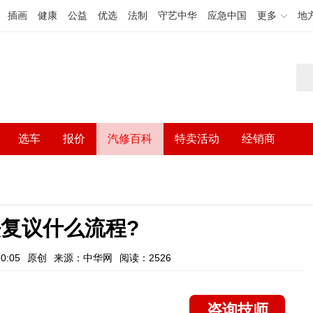
插画
健康
公益
优选
法制
守艺中华
应急中国
更多
地
选车
报价
汽修百科
特卖活动
经销商
复议什么流程?
0:05
原创
来源：中华网
阅读：2526
咨询技师