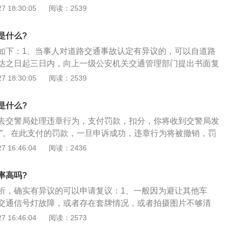
、填写申诉表，里面有一项是撤销处罚的理由，填写的理由必
 18:30:05
阅读：2539
律依据书写，这样才能提高申诉的成功率；3、手续办理完毕
一周内公安机关将裁决结果通知你，可能撤销违章会成功，也
是什么?
如果对处理结果不服的，可以在接到通知之日起五日内向当地
如下：1、当事人对道路交通事故认定有异议的，可以自道路
达之日起三日内，向上一级公安机关交通管理部门提出书面复
人可以自收到《公安行政处罚决定书》《公安交通管理当场处
 18:30:05
阅读：2539
交通管理行政强制措施凭证》之日起60日内，向作出决定的公
主管公安机关提出行政复议申请。行政复议机关应当自受理之
是什么?
行政复议决定；3、车主对违章有异议时，具体复议方法是，先
去交警局处理违章行为，支付罚款，扣分，你将收到交警局发
法处理大厅核查违法照片或录像。如看完录像还觉得有异议，
书”。在此支付的罚款，一旦申诉成功，违章行为将被撤销，罚
议。最快捷的复议方法是到支队办公大楼复议；4、行政复议
如下：1、去交警队有关部门要一张《行政复议申请表》，然
 16:46:04
阅读：2436
申请书（原件）、身份证明材料复印件、驾驶证、行驶证、
复议申请表》、《处罚决定书》、身份证、驾驶证、行驶证交
》或《公安机关强制措施凭证》复印件，交通违章行政复议代
；2、填写申诉表，里面有一项是撤销处罚的理由，填写的理
的《委托代理授权书》料等资料。
率高吗?
用法律依据书写，这样才能提高申诉的成功率；3、手续办理
析，确实有异议的可以申请复议：1、一般因为避让其他车
般在一周内公安机关将裁决结果通知你，可能撤销违章会成
交通信号灯故障，或者存在套牌情况，或者拍摄图片不够清
判决。如果对处理结果不服的，可以在接到通知之日起五日内
请复议成功率大一些。其他的基本都维持原裁定的；2、写复
 16:46:04
阅读：2573
诉。
证，驾驶证，行驶证。违章地点，复议原因，（避让其他车辆