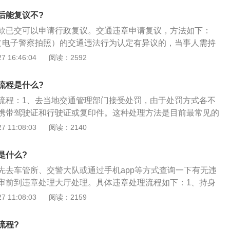
相关资料，提高通过率。路口的摄像头它有时照的不全，死角
后能复议不?
3、30天之内会收到回复的，如果是维持原裁定，那就认倒霉
款已交可以申请行政复议。交通违章申请复议，方法如下：
，违章撤销，罚款退回。
（电子警察拍照）的交通违法行为认定有异议的，当事人需持
证、行车证到各区交警大队处罚窗口开具处罚决定书，持上述
 16:46:04
阅读：2592
，到市公安局行政复议受理中心申请行政复议；2、对现场处
认定有异议的，当事人需持本人身份证、驾驶证、行车证及执
流程是什么?
处罚决定书，到市交警支队法控处复议科申请行政复议；3、
流程：1、去当地交通管理部门接受处罚，由于处罚方式各不
不系安全带的违法记录，经调阅违法照片进行详细比对，发现
携带驾驶证和行驶证或复印件。这种处理方法是目前最常见的
胸前隐约可见疑似安全带的黑色细条，本着对驾驶员教育为主
是手续繁琐，过程复杂；2、通过外地朋友代理，如果违章本
 11:08:03
阅读：2140
快协调科研部门将此违法记录予以删除。同时也提醒驾驶人遵
接把违反通知、驾驶证、行驶证、身份证等证件的原件或复印
安全，创造一个良好的行车环境。
代理处理；3、通过一些当地的相关经营机构来处理，这些代
是什么?
的费用，在代理前要与经营机构签署相关协议，以免事后不必
先去车管所、交警大队或通过手机app等方式查询一下有无违
过邮政支付违法罚款的业务。邮政支付实施后对异地交通违章
审前到违章处理大厅处理。具体违章处理流程如下：1、持身
能够办理非现场交通违章罚款支付，为车主节省时间和成本。
驶证，到违章处理大厅办理；2、持处罚决定书到指定的银行
 11:08:03
阅读：2159
书一旦打印完毕，必须在15日内交罚款，超过15天的，每天收
滞纳金的总额不能超过罚款的总额）；3、打单交完罚款后，把
流程?