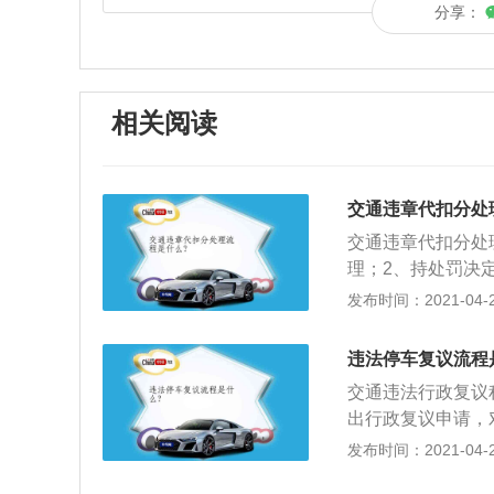
分享：
相关阅读
交通违章代扣分处
交通违章代扣分处
理；2、持处罚决
5日内交罚款，超
发布时间：2021-04-28
的总额）；3、打
若违法信息没有了
违法停车复议流程
着交款单子到交警
交通违法行政复议
直接删除；4、注
出行政复议申请，
子眼拍到的违章记
对不受理的行政复
发布时间：2021-04-28
知申请人；2、符