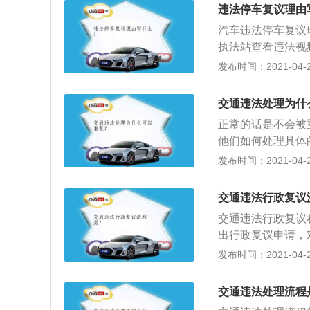
请人向有关复议机
违法停车复议理由
政复议法，自收到
汽车违法停车复议
面审查，必要时可
执法站查看违法视
责人或者集体讨论
去银行缴纳罚款；
发布时间：2021-04-28
充分被执法站接受
应该先接受处理，
交通违法处理为什
政复议，或者到人
正常的话是不会被
他们如何处理具体
为大部分违章记录
发布时间：2021-04-28
平台接受处理；3
号码到银行网点缴
交通违法行政复议
交通违法行政复议
出行政复议申请，
对不受理的行政复
发布时间：2021-04-28
知申请人；2、符
请人向有关复议机
交通违法处理流程
政复议法，自收到