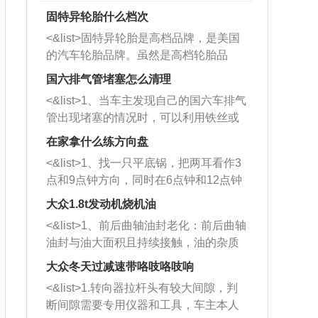
固特异轮胎什么档次
<&list>固特异轮胎是高档品牌，是美国
的汽车轮胎品牌。虽然是高档轮胎品
牌，但是中高低端的轮胎都有生产，这
国六排气管堵塞怎么清理
也是为了更好的开拓市场。
<&list>1、当车主发现自己的国六车排气
管出现堵塞的情况时，可以利用铁丝或
者是细棍，直接将杂物给取出来，如果
在家拿什么练方向盘
堵塞情况比较严重，也可以采取应急措
<&list>1、找一只平底锅，把两耳看作3
施。 <&list>2、直接利用木棍将所有的
点和9点钟方向，同时在6点钟和12点钟
杂物推到排气管里面的位置处，然后将
方向做一个标记。 <&list>2、双手握住
三元催化器拆解开，就可以将堵塞的东
大众1.8t发动机烧机油
平底锅两耳，然后往左打半圈、一圈、
西取出来。但如果是因为积碳过多引起
<&list>1、前后曲轴油封老化：前后曲轴
一圈半的练习，往右同样也要打相同的
的堵塞，就需要将三元催化器泡在草酸
油封与油大面积且持续接触，油的杂质
圈数。 <&list>3、最后强调要反复练
中进行清洗。 <&list>3、也可以利用清
和发动机内持续温度变化使其密封效果
习，这样就可以形成肌肉记忆，在真实
大众冬天过减速带咯吱咯吱响
洗剂对堵塞的情况得到解决，将清洗剂
逐渐减弱，导致渗油或漏油。<&list>2、
驾驶车辆时，不需要记忆也能打好方
放在燃油箱中，与燃油混合后，车辆启
<&list>1.转向器拉杆头有较大间隙，判
活塞间隙过大：积碳会使活塞环与缸体
向。
动时，就可以和汽油一起进入到燃烧
断间隙需要专用仪器和工具，车主本人
的间隙扩大，导致机油流入燃烧室中，