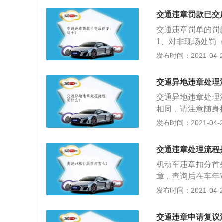
的，最好可以出示
交通违章罚款已交
根本没照到。）；
交通违章罚单的罚
吧，如果复核属实
1、对非现场处罚
本人身份证、驾驶
发布时间：2021-04-27
证件及处罚决定书
罚的交通违法行为
交通异地违章处理
勤民警现场开具的
交通异地违章处理
针对您反映的车辆
相同，请注意随身
违法照片中驾驶人
处理方法，其缺点
发布时间：2021-04-27
的原则，我们会尽
地有朋友，可以直
章守法、注意自身
件给朋友，请朋友
交通违章处理流程
理一般会收取一定
机动车违章扣分首
要的纠纷；4、通
章，查询后在车年
的处罚，将使车主
份证，驾驶证，行
发布时间：2021-04-27
交罚款（处罚决定
取3%的滞纳金，
交通违章申请复议