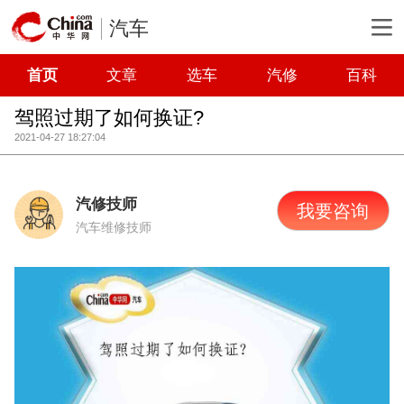
汽车
首页
文章
选车
汽修
百科
驾照过期了如何换证?
2021-04-27 18:27:04
汽修技师
我要咨询
汽车维修技师