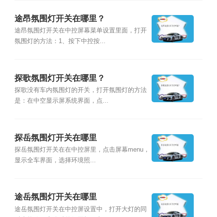
途昂氛围灯开关在哪里？
途昂氛围灯开关在中控屏幕菜单设置里面，打开
氛围灯的方法：1、按下中控按...
探歌氛围灯开关在哪里？
探歌没有车内氛围灯的开关，打开氛围灯的方法
是：在中空显示屏系统界面，点...
探岳氛围灯开关在哪里
探岳氛围灯开关在在中控屏里，点击屏幕menu，
显示全车界面，选择环境照...
途岳氛围灯开关在哪里
途岳氛围灯开关在中控屏设置中，打开大灯的同