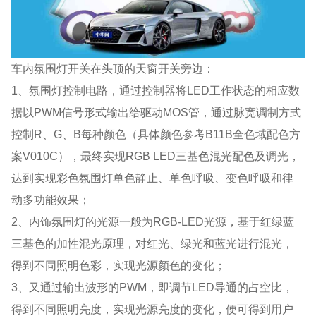
车内氛围灯开关在头顶的天窗开关旁边：
1、氛围灯控制电路，通过控制器将LED工作状态的相应数
据以PWM信号形式输出给驱动MOS管，通过脉宽调制方式
控制R、G、B每种颜色（具体颜色参考B11B全色域配色方
案V010C），最终实现RGB LED三基色混光配色及调光，
达到实现彩色氛围灯单色静止、单色呼吸、变色呼吸和律
动多功能效果；
2、内饰氛围灯的光源一般为RGB-LED光源，基于红绿蓝
三基色的加性混光原理，对红光、绿光和蓝光进行混光，
得到不同照明色彩，实现光源颜色的变化；
3、又通过输出波形的PWM，即调节LED导通的占空比，
得到不同照明亮度，实现光源亮度的变化，便可得到用户