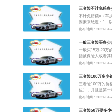
疗费用部分赔偿较
的经济责任；2、
三者险不计免赔多
因此发生仲裁或诉
不计免赔额=（车
限额的30%；3
因素来绝定：1、以
这个保险，机动车
责任保险费约为10
发布时间：2021-04-28
计免赔险保费就是
或三者责任险）的
一般三者险买多少
独进行投保。
一般买15万-2
指被保险人或者其
人身伤害或者财产
发布时间：2021-04-28
时，经保险公司书
当在赔偿责任限额
三者险100万多少
三者责任险每次事
三者险100万的
任险每次事故的最
位），并且是第一年
4S店帮车主购买的
发布时间：2021-04-28
是1917元，车损险
5.4元；3、这
三者险50万要多少