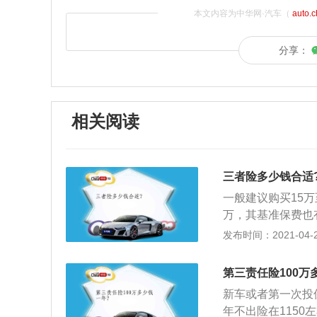
本文内容为中华网·汽车（
auto.
分享：
相关阅读
三者险多少钱合适
一般建议购买15万
万，其基准保费也有所
元；2、在第三者
发布时间：2021-04-28
区，如果生活在经
起；3、第三者责
第三责任险100万
赔付额，则第三者
新车或者第一次投保
年不出险在1150