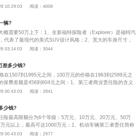
任险，是指被保险人或其允许的驾驶人员在使用保险车辆过程
 10:29:03
阅读：4008
致使第三者遭受人身伤亡或财产直接损毁，依法应当由被保险
，保险公司负责赔偿；2、同时，若经保险公司书面同意，被
一辆?
裁或诉讼费用的，保险公司在责任限额以外赔偿，但最高不超
概需要50万上下：1、全新福特探险者（Explorer）是福特汽
%。绝大多数的地方政府将第三者责任险列为强制保险险种，不
V，代表了最现代的美式SUV设计风格；2、宽大的车身尺寸，
车便上不了牌也不能年检；3、以往绝大多数的地方政府将第
线条与肌肉感的车身融合于一身，呈现运动感十足的外观，并
 03:14:03
阅读：3044
制保险险种，不买这个保险，机动车便上不了牌也不能年检。
动力学性能；3、福特探险者作为福特承诺在2013年3月28日
保险（简称交强险）出台后，第三者责任险已成为非强制性的
强大的SUV性能与精良的品质合二为一。
在对第三者的财产损失和医疗费用部分赔偿较低，可考虑购买
0万差多少钱?
交强险的补充。
在1507到1995元之间，100万元的价格在1963到2599元之
保费差额是456到604元之间：1、第三者商业责任险的含义
允许的合法驾驶人员在使用被保险车辆过程中发生的意外事
 00:43:03
阅读：2841
受人身伤亡或财产直接损毁，依法应当由被保险人承担经济责
赔偿；2、自从交强险出台后，第三者责任险已成为非强制性
多少钱?
强险的补充；3、第三者商业责任险又称第三者责任险，以往
险最高限额分为6个等级：5万元、10万元、20万元、50万
府将第三者责任险列为强制保险险种，不买这个保险，机动车
00万元以上，最高可达1000万元：1、机动车辆第三者责任简称
年检；4、在机动车交通强制保险（简称交强险）出台后，第
是指被保险人或其允许的驾驶人员在使用保险车辆过程中发生
 00:43:03
阅读：2977
非强制性的保险；5、因为交强险在对第三者的财产损失和医
三者遭受人身伤亡或财产直接损毁，依法应当由被保险人承担