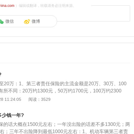
china.com
）编辑或翻译，转载请务必注明来源。
微信
微博
?
至20万：1、第三者责任保险的主流金额是20万、30万、100
不同：20万约1300元，50万约1700元，100万约2300
责任险的保险中，最重要的是要考虑自身的经济状况和所在地
 11:24:05
阅读：3529
济发达的一线城市，一旦发生事故维修费用高，很难承担得
任保险功能在发生事故后，需要赔付的金额超过了交强险最高
多少钱一年?
责任保险开始介入，按比例支付超出部分的金额。
的话大概在1500元左右；一年没出险的话差不多1300元；两
左右；三年不出险降到最低1000元左右：1、机动车辆第三者责