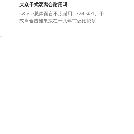
室，最后形成废气排出，就可以让三元
无法制作，需要将车辆送到修理厂或4s
造成烧机油。<&list>3、机油粘度。使用
大众干式双离合耐用吗
催化器得到清洗，排气管堵塞的情况就
店；<&list>2.车辆半轴套管防尘罩破
机油粘度过小的话，同样会有烧机油现
<&list>总体而言不太耐用。<&list>1、干
能够得到解决。
裂，破裂后会出现漏油现象，使半轴磨
象，机油粘度过小具有很好的流动性，
式离合器如果放在十几年前还比较耐
损严重，磨损的半轴容易损坏，产生异
容易窜入到气缸内，参与燃烧。<&list>
用，但是由于现在的汽车发动机动力输
响；<&list>3.稳定器的转向胶套和球头
4、机油量。机油量过多，机油压力过
出越来越高，使得干式离合器散热不足
老化，一般是使用时间过长造成的。解
大，会将部分机油压入气缸内，也会出
的缺陷也逐渐暴露出来。<&list>2、由于
决方法是更换新的质量好的转向橡胶套
现烧机油。<&list>5、机油滤清器堵塞：
干式双离合的工作环境暴露在空气中，
和球头。
会导致进气不畅，使进气压力下降，形
而离合器的散热也是通离合器罩上面的
成负压，使机油在负压的情况下吸入燃
几个小孔来进行散热。但是在行驶过程
烧室引起烧机油。<&list>6、正时齿轮或
中变速箱需要换挡，就不得不使得离合
链条磨损：正时齿轮或链条的磨损会引
器频繁工作。<&list>3、长时间的低速行
起气阀和曲轴的正时不同步。由于轮齿
驶以及过于频繁的启停，导致离合器的
或链条磨损产生的过量侧隙，使得发动
温度不断升高，而低速行驶时空气流动
机的调节无法实现：前一圈的正时和下
效率不高，无法将离合器中的热量有效
一圈可能就不一样。当气阀和活塞的运
的带走，导致离合器内部的温度不断升
动不同步时，会造成过大的机油消耗。
高，加速离合器的磨损。
解决方法：更换正时齿轮或链条。<&list
>7、内垫圈、进风口破裂：新的发动机
设计中，经常采用各种由金属和其他材