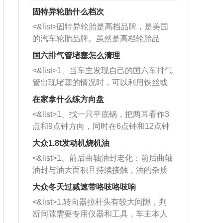
固特异轮胎什么档次
<&list>固特异轮胎是高档品牌，是美国
的汽车轮胎品牌。虽然是高档轮胎品
牌，但是中高低端的轮胎都有生产，这
国六排气管堵塞怎么清理
也是为了更好的开拓市场。
<&list>1、当车主发现自己的国六车排气
管出现堵塞的情况时，可以利用铁丝或
者是细棍，直接将杂物给取出来，如果
在家拿什么练方向盘
堵塞情况比较严重，也可以采取应急措
<&list>1、找一只平底锅，把两耳看作3
施。 <&list>2、直接利用木棍将所有的
点和9点钟方向，同时在6点钟和12点钟
杂物推到排气管里面的位置处，然后将
方向做一个标记。 <&list>2、双手握住
三元催化器拆解开，就可以将堵塞的东
大众1.8t发动机烧机油
平底锅两耳，然后往左打半圈、一圈、
西取出来。但如果是因为积碳过多引起
<&list>1、前后曲轴油封老化：前后曲轴
一圈半的练习，往右同样也要打相同的
的堵塞，就需要将三元催化器泡在草酸
油封与油大面积且持续接触，油的杂质
圈数。 <&list>3、最后强调要反复练
中进行清洗。 <&list>3、也可以利用清
和发动机内持续温度变化使其密封效果
习，这样就可以形成肌肉记忆，在真实
大众冬天过减速带咯吱咯吱响
洗剂对堵塞的情况得到解决，将清洗剂
逐渐减弱，导致渗油或漏油。<&list>2、
驾驶车辆时，不需要记忆也能打好方
放在燃油箱中，与燃油混合后，车辆启
<&list>1.转向器拉杆头有较大间隙，判
活塞间隙过大：积碳会使活塞环与缸体
向。
动时，就可以和汽油一起进入到燃烧
断间隙需要专用仪器和工具，车主本人
的间隙扩大，导致机油流入燃烧室中，