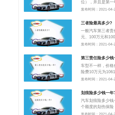
位），并且是第一年
4S店帮车主购买的
发布时间：2021-04-27
是1917元，车损险
5.4元；3、这
三者险最高多少?
险也是不错的选择
一般汽车第三者责任
元、100万元和1
为第三者责任险，
发布时间：2021-04-27
意外事故，致使第
的经济责任；2、
第三责任险多少钱
因此发生仲裁或诉
车型不一样，价格
限额的30%；3
险费10万元为106
这个保险，机动车
2、由此可见，10
发布时间：2021-04-27
没有计算折扣的情
稳定、弥补第三者
划痕险多少钱一年
汽车划痕险多少钱
个额度的划伤保险，
偿，累计2000元
发布时间：2021-04-27