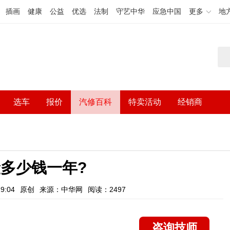
插画
健康
公益
优选
法制
守艺中华
应急中国
更多
地
选车
报价
汽修百科
特卖活动
经销商
多少钱一年?
9:04
原创
来源：中华网
阅读：2497
咨询技师