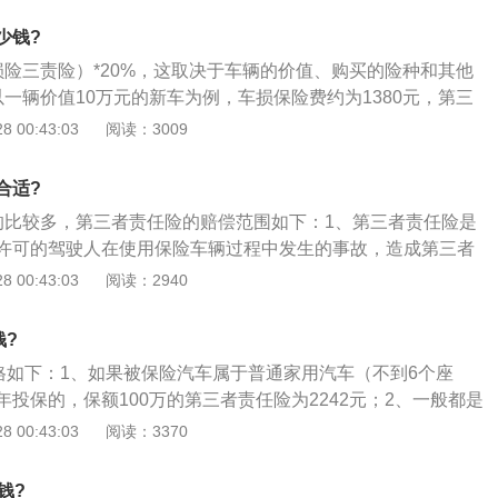
低，可考虑购买第三者责任险作为交强险的补充。
保险公司负责赔偿。同时，若经保险公司书面同意，被保险人
少钱?
讼费用的，保险公司在责任限额以外赔偿，但最高不超过责任
损险三责险）*20%，这取决于车辆的价值、购买的险种和其他
、绝大多数的地方政府将第三者责任险列为强制保险险种，不买
一辆价值10万元的新车为例，车损保险费约为1380元，第三
便上不了牌也不能年检。
00元，免赔额为476元；2、如果车主没有投保车损险，那么不
 00:43:03
阅读：3009
200元；3、需要注意的是，不计免赔险是商业保险（汽车损坏
附加风险，它需要以投保的“主险”为投保前提条件，不可以单
合适?
0万的比较多，第三者责任险的赔偿范围如下：1、第三者责任险是
许可的驾驶人在使用保险车辆过程中发生的事故，造成第三者
直接损失，由保险公司对被保险人的经济责任赔偿；2、同
 00:43:03
阅读：2940
面同意，被保险人因此发生仲裁或者诉讼费用的，保险公司应
之外进行赔偿，但最高不得超过赔偿责任限额的30%；3、第
钱?
故的最高赔偿限额是保险人计算保险费的依据，也是保险人责
价格如下：1、如果被保险汽车属于普通家用汽车（不到6个座
高赔偿限额。
投保的，保额100万的第三者责任险为2242元；2、一般都是
所谓全险，交强险一年的费用是950元，第三者险（100万）
 00:43:03
阅读：3370
2459元，不计免赔（三者+车损+盗抢）是739.4元，总共606
个主要是针对新车或车价稍贵的车主，经济宽裕的车主选择这个保
钱?