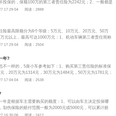
投保的，保额100万的第三者责任险为2242元；2、一般都是
所谓全险，交强险一年的费用是950元，第三者险（100万）
 17:29:04
阅读：2888
2459元，不计免赔（三者+车损+盗抢）是739.4元，总共606
个主要是针对新车或车价稍贵的车主，经济宽裕的车主选择这个保
。
险最高限额分为6个等级：5万元、10万元、20万元、50万
00万元以上，最高可达1000万元：1、机动车辆第三者责任简称
是指被保险人或其允许的驾驶人员在使用保险车辆过程中发生
 17:29:04
阅读：2504
三者遭受人身伤亡或财产直接损毁，依法应当由被保险人承担
保险公司负责赔偿。同时，若经保险公司书面同意，被保险人
一年?
讼费用的，保险公司在责任限额以外赔偿，但最高不超过责任
也不一样的，5座小车参考如下：1、购买第三责任险的标准保
、绝大多数的地方政府将第三者责任险列为强制保险险种，不买
1元，20万元为1314元，30万元为1484元，50万元为1781元；
便上不了牌也不能年检。
万元增加额5倍，保费从仅1061元增加到1781元，这仍然是在
 17:04:04
阅读：2538
况下；3、第三者责任保险是交强险的有效补充，对维护社会
的损失、减轻被保险人的负担具有重要意义。
?
一年是根据车主需要购买的额度：1、可以由车主决定投保哪
划伤保险的赔付范围一般为2000元或5000元，可以累计赔
以上，保险合同自动终止；2、购买400元划痕险的，最多赔付金
 16:30:06
阅读：2412