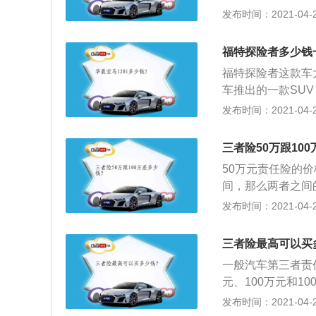
任简称为第三者责
发布时间：2021-04-28
中发生意外事故，
人承担的经济责任
福特探险者多少钱
保险人因此发生仲
福特探险者这款车大
过责任限额的30
车推出的一款SU
买这个保险，机动
灵活、流畅的车身
发布时间：2021-04-28
三者责任险列为强
拥有更加出色的空气
在机动车交通强制
引入中国市场，将
保险。因为交强险
三者险50万跟10
第三者责任险作为
50万元责任险的价格
间，那么两者之间的
是指被保险人或其
发布时间：2021-04-28
故，致使第三者遭
任，保险公司负责
三者险最高可以买
的保险，可作为交
一般汽车第三者责任
绝大多数的地方政
元、100万元和1
便上不了牌也不能
为第三者责任险，
发布时间：2021-04-28
三者责任险已成为
意外事故，致使第