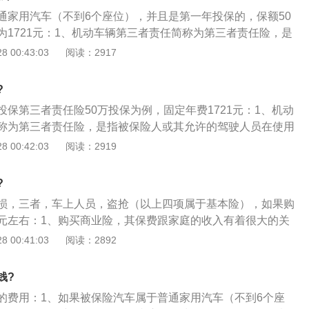
。
通家用汽车（不到6个座位），并且是第一年投保的，保额50
为1721元：1、机动车辆第三者责任简称为第三者责任险，是
许的驾驶人员在使用保险车辆过程中发生意外事故，致使第三
 00:43:03
阅读：2917
财产直接损毁，依法应当由被保险人承担的经济责任，保险公
同时，若经保险公司书面同意，被保险人因此发生仲裁或诉讼
?
在责任限额以外赔偿，但最高不超过责任限额的30%。绝大多
保第三者责任险50万投保为例，固定年费1721元：1、机动
三者责任险列为强制保险险种，不买这个保险，机动车便上不
称为第三者责任险，是指被保险人或其允许的驾驶人员在使用
3、以往绝大多数的地方政府将第三者责任险列为强制保险险
生意外事故，致使第三者遭受人身伤亡或财产直接损毁，依法
 00:42:03
阅读：2919
，机动车便上不了牌也不能年检。在机动车交通强制保险（简
担的经济责任，保险公司负责赔偿；2、若经保险公司书面同
，第三者责任险已成为非强制性的保险。因为交强险在对第三
发生仲裁或诉讼费用的，保险公司在责任限额以外赔偿，但最
疗费用部分赔偿较低，可考虑购买第三者责任险作为交强险的
?
的30%。绝大多数的地方政府将第三者责任险列为强制保险险
损，三者，车上人员，盗抢（以上四项属于基本险），如果购
，机动车便上不了牌也不能年检；3、以往绝大多数的地方政
元左右：1、购买商业险，其保费跟家庭的收入有着很大的关
列为强制保险险种，不买这个保险，机动车便上不了牌也不能
，其保费也就越高。所以，再保险行业中，有一个双十原则，
 00:41:03
阅读：2892
通强制保险（简称交强险）出台后，第三者责任险已成为非强
的10倍，保费是年收入的10%；2、简单举个例子来说：假如
交强险在对第三者的财产损失和医疗费用部分赔偿较低，可考
0万，那么，小红购买商业险的保额至少要做到100万，要保证
险作为交强险的补充。
钱?
原有的生活水平维持十年；3、而商业险的年交保费最好是不
的费用：1、如果被保险汽车属于普通家用汽车（不到6个座
费超过1万，对于小红来说其压力会很大。