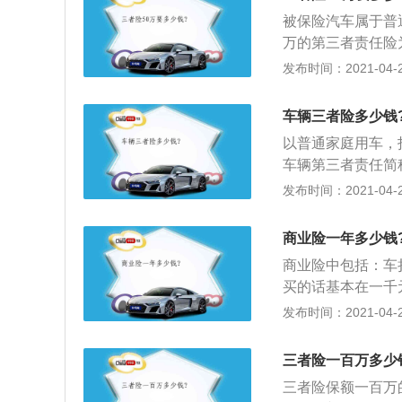
险也是不错的选择
被保险汽车属于普
万的第三者责任险
指被保险人或其允
发布时间：2021-04-28
者遭受人身伤亡或
司负责赔偿；2、
车辆三者险多少钱
费用的，保险公司
以普通家庭用车，投
数的地方政府将第
车辆第三者责任简
了牌也不能年检；
保险车辆过程中发
发布时间：2021-04-28
种，不买这个保险
应当由被保险人承
称交强险）出台后
意，被保险人因此
者的财产损失和医
商业险一年多少钱
高不超过责任限额
补充。
商业险中包括：车
种，不买这个保险
买的话基本在一千
府将第三者责任险
系。如果保额越高
发布时间：2021-04-28
年检。在机动车交
保额应该在年收入
制性的保险。因为
小红的年收入是1
虑购买第三者责任
三者险一百万多少
发生意外是可以在
三者险保额一百万
超过1万，如果保