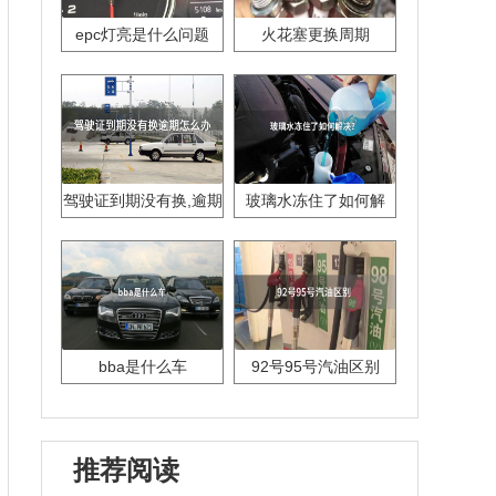
epc灯亮是什么问题
火花塞更换周期
驾驶证到期没有换,逾期
玻璃水冻住了如何解
怎么办??
决？
bba是什么车
92号95号汽油区别
推荐阅读