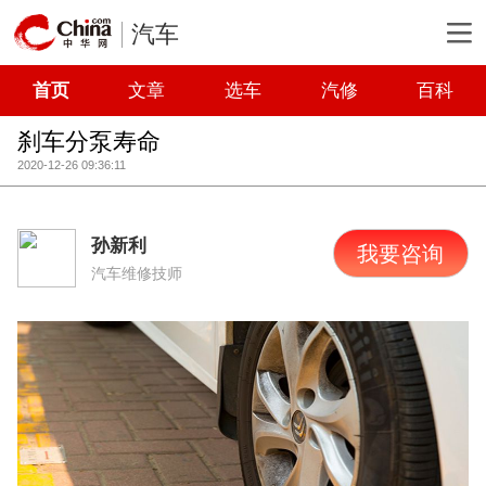
汽车
首页
文章
选车
汽修
百科
刹车分泵寿命
2020-12-26 09:36:11
孙新利
我要咨询
汽车维修技师