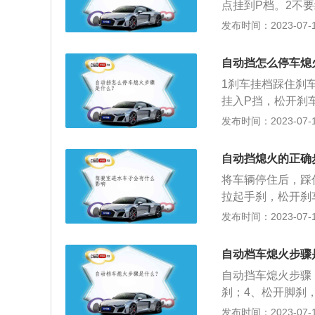
点挂到P档。2不
击。然后就可以熄
发布时间：2023-07-17
自动挡怎么停车熄
1刹车挂档踩住刹
挂入P挡，松开刹
的用电设备。4回
发布时间：2023-07-17
闭并且方向盘已经
动开关，将点火开
自动挡熄火的正确
将车辆停住后，踩
拉起手刹，松开刹
简介：自动挡，顾
发布时间：2023-07-17
交通情况自动选择
从上到下分别为：
自动档车熄火步骤
箱传递出去，变速
自动挡车熄火步骤
器油耗要高10%
刹；4、松开脚刹
挡汽车熄火之前一
发布时间：2023-07-17