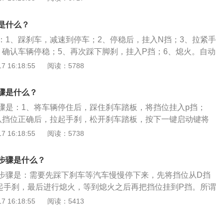
是指不用驾驶者去手动换挡，车辆会根据行驶的速度和交通情
挡位行驶，一般的自动挡挡位共有六个，分别为：P、R、N、
是什么？
自动挡采用自动变速器，利用行星齿轮机构进行变速，能根据油
：1、踩刹车，减速到停车；2、停稳后，挂入N挡；3、拉紧手
变化，自动地进行变速。
，确认车辆停稳；5、再次踩下脚刹，挂入P挡；6、熄火。自动
定要挂入P挡，否则汽车无法正常熄火。自动挡是指不用驾驶
 16:18:55
阅读：5788
辆会根据行驶的速度和交通情况自动选择合适的挡位行驶，一
有六个，分别为：P、R、N、D、S、L。自动挡采用自动变速
骤是什么？
机构进行变速，能根据油门踏板程度和车速变化，自动地进行
骤是：1、将车辆停住后，踩住刹车踏板，将挡位挂入p挡；
认挡位正确后，拉起手刹，松开刹车踏板，按下一键启动键将
车是不用驾驶者去手动换挡，车辆会根据行驶的速度和交通情
 16:18:55
阅读：5738
挡位行驶。自动挡汽车起步的正确方法是：1、连通电源，再
火之后踩刹车，挂d挡，松手刹，稍加油门起步；3、起步之后
步骤是什么？
油门进行提速即可。
步骤是：需要先踩下刹车等汽车慢慢停下来，先将挡位从D挡
起手刹，最后进行熄火，等到熄火之后再把挡位挂到P挡。所谓
要在行驶时切换挡位，驾驶时由自动变速器的控制系统根据发
 16:18:55
阅读：5413
自动选择合适的挡位，从而替代了人的主观判断时机和换挡操
变速箱的优势在于易于驾驶，另外自动挡还包括无级变速、电