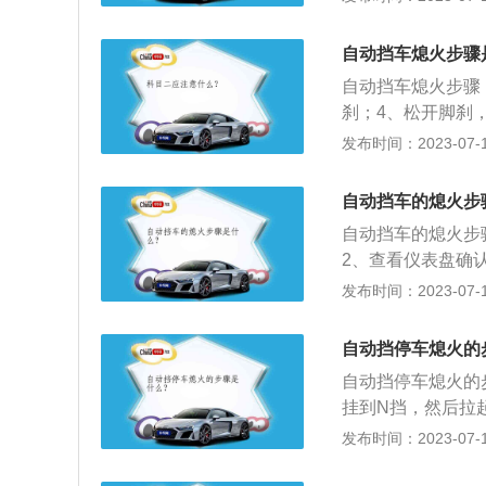
资料：1、自动挡
况自动选择合适的
自动挡车熄火步骤
D、S、L。2、
自动挡车熄火步骤
门踏板程度和车速
刹；4、松开脚刹
挡汽车熄火之前一
发布时间：2023-07-17
者去手动换挡，车
般的自动挡挡位共
自动挡车的熄火步
器，利用行星齿轮
自动挡车的熄火步
变速。
2、查看仪表盘确
车辆熄火。自动挡
发布时间：2023-07-17
况自动选择合适的
启动汽车；2、打
自动挡停车熄火的
根据路况合理的加
自动挡停车熄火的
挂到N挡，然后拉
自动挡，就是不需
发布时间：2023-07-17
动机的转速和负荷
作。自动挡较手动