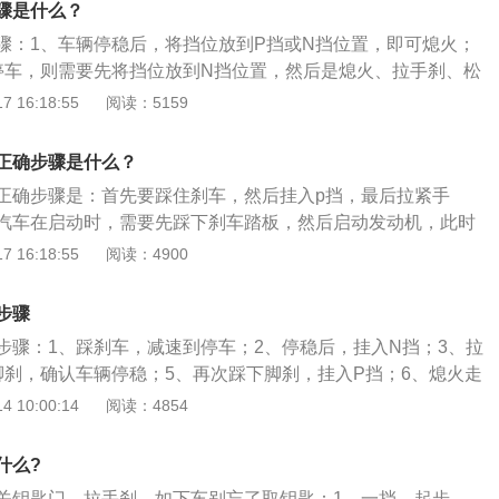
骤是什么？
排挡杆变速。目前车辆在变速箱的种类上有3种：手动变速
骤：1、车辆停稳后，将挡位放到P挡或N挡位置，即可熄火；
手自一体变速箱。
停车，则需要先将挡位放到N挡位置，然后是熄火、拉手刹、松
到P挡位置，这么做是为了防止挡位自锁。自动挡汽车启动顺
 16:18:55
阅读：5159
在P挡或者N挡位置，如果在其他位置，自动挡车不能点火启
到ON位置，大约停留10秒钟左右；3、自检正常，即可以点火
正确步骤是什么？
下降到1000以下可以怠速行驶，等水温上升就可以正常行驶；
正确步骤是：首先要踩住刹车，然后挂入p挡，最后拉紧手
应先踩住脚刹，然后拨动挡位到D挡位置，再慢慢松开脚刹及手
汽车在启动时，需要先踩下刹车踏板，然后启动发动机，此时
，放下手刹后挂入d挡松开刹车踏板即可。自动挡的汽车现在
 16:18:55
阅读：4900
挡和P挡都可以熄火拉手刹，但是有的汽车是不一样的，不过拔
可以。如果停车的地方是一个坡面，用N挡熄火之后是一定要拉
步骤
现溜车现象。
步骤：1、踩刹车，减速到停车；2、停稳后，挂入N挡；3、拉
脚刹，确认车辆停稳；5、再次踩下脚刹，挂入P挡；6、熄火走
挡停车准确步骤的专业人士初心是感觉手制动扛住车辆的“溜坡
 10:00:14
阅读：4854
速箱P挡的压力，也有一定的道理。不过我认为多虑了，如果真
厂家肯定会在车辆用户手册上说明，可是我们在任何一本用户
什么?
类似说法，厂家的说明是：直接P挡，拉手制动，熄火走人。
关钥匙门，拉手刹，如下车别忘了取钥匙：1、一挡，起步