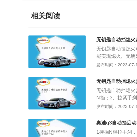
相关阅读
无钥匙自动挡熄火
无钥匙自动挡熄火
能实现熄火。无钥匙
和关闭发动机都需
发布时间：2023-07-17
计。自动挡车型的
别。p档有锁止机
无钥匙自动挡熄火
内的挡位，相当于
无钥匙自动挡熄火
N档后，没有锁止
N挡；3、拉紧手
（目的是确认车辆
发布时间：2023-07-17
踩住，将挡位从N
车熄火完成。无钥匙
奥迪q3自动挡启
机和关闭发动机都
1挂挡N档拉手刹