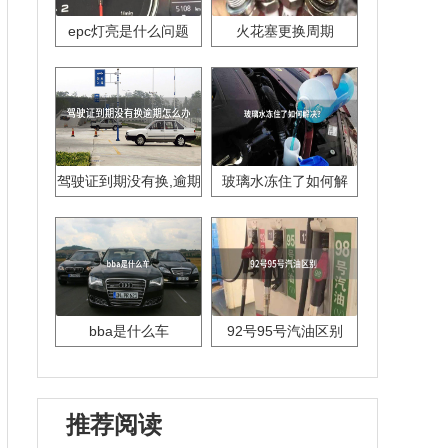
epc灯亮是什么问题
火花塞更换周期
驾驶证到期没有换,逾期
玻璃水冻住了如何解
怎么办??
决？
bba是什么车
92号95号汽油区别
推荐阅读