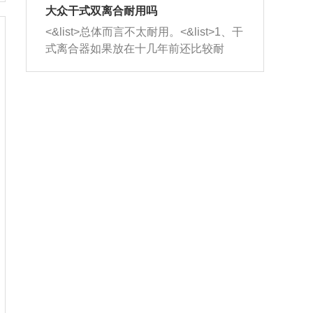
室，最后形成废气排出，就可以让三元
无法制作，需要将车辆送到修理厂或4s
造成烧机油。<&list>3、机油粘度。使用
大众干式双离合耐用吗
催化器得到清洗，排气管堵塞的情况就
店；<&list>2.车辆半轴套管防尘罩破
机油粘度过小的话，同样会有烧机油现
<&list>总体而言不太耐用。<&list>1、干
能够得到解决。
裂，破裂后会出现漏油现象，使半轴磨
象，机油粘度过小具有很好的流动性，
式离合器如果放在十几年前还比较耐
损严重，磨损的半轴容易损坏，产生异
容易窜入到气缸内，参与燃烧。<&list>
用，但是由于现在的汽车发动机动力输
响；<&list>3.稳定器的转向胶套和球头
4、机油量。机油量过多，机油压力过
出越来越高，使得干式离合器散热不足
老化，一般是使用时间过长造成的。解
大，会将部分机油压入气缸内，也会出
的缺陷也逐渐暴露出来。<&list>2、由于
决方法是更换新的质量好的转向橡胶套
现烧机油。<&list>5、机油滤清器堵塞：
干式双离合的工作环境暴露在空气中，
和球头。
会导致进气不畅，使进气压力下降，形
而离合器的散热也是通离合器罩上面的
成负压，使机油在负压的情况下吸入燃
几个小孔来进行散热。但是在行驶过程
烧室引起烧机油。<&list>6、正时齿轮或
中变速箱需要换挡，就不得不使得离合
链条磨损：正时齿轮或链条的磨损会引
器频繁工作。<&list>3、长时间的低速行
起气阀和曲轴的正时不同步。由于轮齿
驶以及过于频繁的启停，导致离合器的
或链条磨损产生的过量侧隙，使得发动
温度不断升高，而低速行驶时空气流动
机的调节无法实现：前一圈的正时和下
效率不高，无法将离合器中的热量有效
一圈可能就不一样。当气阀和活塞的运
的带走，导致离合器内部的温度不断升
动不同步时，会造成过大的机油消耗。
高，加速离合器的磨损。
解决方法：更换正时齿轮或链条。<&list
>7、内垫圈、进风口破裂：新的发动机
设计中，经常采用各种由金属和其他材