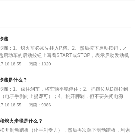
步骤
步骤：1、熄火前必须先挂入P档。2、然后按下启动按钮，才
启动车的启动按钮上写着START或STOP，表示启动发动机
要这个按钮。自动挡车型熄火前一定要挂P档，这是安全设
 16:18:55
阅读：1020
P挡和N挡都可以在停车的时候使用，但是这两个挡位有一些区
构，N档没有锁止机构。P挡挂档后，锁止机构可以锁止变速箱
步骤是什么？
间接锁止车轮。这时候不踩刹车就不会打滑。自动挡汽车挂入
步骤：1、踩住刹车，将车辆平稳停住；2、把挡位从D挡拉到
机构锁止变速箱档位。如果这个时候不拉手刹，车就会打滑。
刹（电子手刹向上提即可）；4、松开脚刹，但不要关闭电源
在手刹的作用下，能完全停稳，防止P挡抱死）；5、脚刹继续
 16:18:55
阅读：9386
挡拉到P挡；6、松开脚刹，按下一键启动按键，电源关闭，停
启动汽车的启动按钮上都写着startorstop，这代表启动发动
动和熄火步骤是什么？
需要按下这个按钮。
，松开制动踏板（让手刹受力），然后再次踩下制动踏板，利索