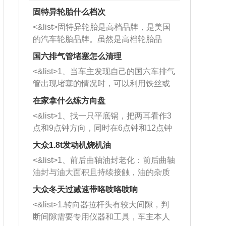
固特异轮胎什么档次
<&list>固特异轮胎是高档品牌，是美国
的汽车轮胎品牌。虽然是高档轮胎品
牌，但是中高低端的轮胎都有生产，这
国六排气管堵塞怎么清理
也是为了更好的开拓市场。
<&list>1、当车主发现自己的国六车排气
管出现堵塞的情况时，可以利用铁丝或
者是细棍，直接将杂物给取出来，如果
在家拿什么练方向盘
堵塞情况比较严重，也可以采取应急措
<&list>1、找一只平底锅，把两耳看作3
施。 <&list>2、直接利用木棍将所有的
点和9点钟方向，同时在6点钟和12点钟
杂物推到排气管里面的位置处，然后将
方向做一个标记。 <&list>2、双手握住
三元催化器拆解开，就可以将堵塞的东
大众1.8t发动机烧机油
平底锅两耳，然后往左打半圈、一圈、
西取出来。但如果是因为积碳过多引起
<&list>1、前后曲轴油封老化：前后曲轴
一圈半的练习，往右同样也要打相同的
的堵塞，就需要将三元催化器泡在草酸
油封与油大面积且持续接触，油的杂质
圈数。 <&list>3、最后强调要反复练
中进行清洗。 <&list>3、也可以利用清
和发动机内持续温度变化使其密封效果
习，这样就可以形成肌肉记忆，在真实
大众冬天过减速带咯吱咯吱响
洗剂对堵塞的情况得到解决，将清洗剂
逐渐减弱，导致渗油或漏油。<&list>2、
驾驶车辆时，不需要记忆也能打好方
放在燃油箱中，与燃油混合后，车辆启
<&list>1.转向器拉杆头有较大间隙，判
活塞间隙过大：积碳会使活塞环与缸体
向。
动时，就可以和汽油一起进入到燃烧
断间隙需要专用仪器和工具，车主本人
的间隙扩大，导致机油流入燃烧室中，