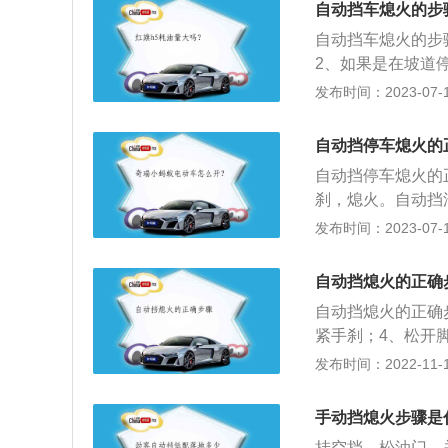
自动挡车熄火的步
子拨片变速、电子
自动挡车熄火的步
箱、自动变速箱、
2、如果是在坡道
脚刹，再将挡位放
发布时间：2023-07-17
序：1、挡位要放
动；2、钥匙先拨
自动挡停车熄火的
启动；4、待转速
自动挡停车熄火的
5、车辆起步时，
刹，熄火。自动挡
刹。
不要松开刹车踏板
发布时间：2023-07-17
已经非常先进，N
钥匙只有在P挡才
自动挡熄火的正确
手刹的，不然会出
自动挡熄火的正确
紧手刹；4、松开
人。指出这类自动
发布时间：2022-11-14
力”，减轻汽车变
的存在这类说法，
手动挡熄火步骤是
手册上都没有发现
挂空挡，松油门，