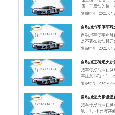
相信很多车主也是
挡，车启动的挡。
在下一次开走时感
产生惯性后即可换
发布时间：2021-04-27
的车辆，驾驶员就
杂情况，比如通过
在运作时，自动变
大的路段，坑洼路
速箱所做的调节。
自动挡汽车停车熄
情况，加速可以方
如果变速杆在驾驶
自动挡车停车正确
挡，主要用于较长
性是为了能预防车
是不要在发动机开
在四挡的低速段；
当先检查一下是不
让力量作用在手刹
发布时间：2021-04-27
车、挂入N挡，这
经过R挡，以减少
自动挡正确熄火步骤
不下来的。拉紧手
把车停好后踩住刹
稳静止后，再换至
车注意事项：1、
电波，在磁场干扰
发布时间：2021-04-27
在一起会受到手机
度无线电波，可能
自动挡熄火步骤是
附近。
把车停好后踩住刹
项：1、不要与其