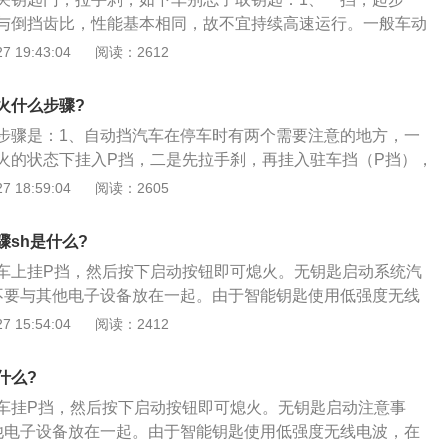
这类方法来停车，但是如果依照这类方式来停车，那样有可能
与倒挡齿比，性能基本相同，故不宜持续高速运行。一般车动
觉很吃力，这干系到P挡的基本工作原理，对于配备电子挡把
入二挡；2、二挡，通过挡，主要用于通过复杂路面和处理复
 19:43:04
阅读：2612
不会感受到这种感觉，因为摘挡力是反馈不到挡把上。发动机
无特殊障碍的锐角（直角）弯路，人流密集繁华路段，坡度较
速箱对挡位也做了限制，这是厂家出于安全的考量而对汽车变
段；3、三挡，过渡挡，主要用于城市道路中的低速行驶，看
通常只有当变速杆处在挡位P或N的位置，才能够启动发动机。
火什么步骤?
便的过渡到四挡，减速可以方便的减至二挡；4、四挡，行车
挡位，例如D、R等位置，发动机无法启动。这一个限制的目的
步骤是：1、自动挡汽车在停车时有两个需要注意的地方，一
时间的高速行驶，经济行驶，多数车辆的最经济车速都会出现
辆与前后左右的物品形成相碰。如果新手启动不了发动机，应
火的状态下挂入P挡，二是先拉手刹，再挂入驻车挡（P挡），
5、五挡，高速挡，主要用于高速公路长途行驶。
是挂错了挡，假如不是P或N挡，应当先调节来，再运行车辆。
上，而不是作用在P挡上；2、汽车停止时，先减速，踩往刹
 18:59:04
阅读：2605
里不直接换到P挡再熄火是为了不让变速箱在发动机启动状态下
一次冲击；3、熄火，这时电不会断，因为没挂入P挡，钥匙拔
sh是什么?
刹，松开脚刹，这里能感觉到力量已经作用在手刹上了，车平
车上挂P挡，然后按下启动按钮即可熄火。无钥匙启动系统汽
P挡，以免力量作用在P挡上；断电，拔钥匙。
不要与其他电子设备放在一起。由于智能钥匙使用低强度无线
的情况下可能无法正常工作；2、经常把智能车钥匙和手机放
 15:54:04
阅读：2412
频率的干扰，会出现故障现象；3、如果智能钥匙接收到高强
会消耗过多的能量。因此，不要将智能钥匙放在电视机或电脑
什么?
车挂P挡，然后按下启动按钮即可熄火。无钥匙启动注意事
他电子设备放在一起。由于智能钥匙使用低强度无线电波，在