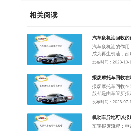
相关阅读
汽车废机油回收的
汽车废机油的作用
成为再生机油，然
的，对于一些小作
发布时间：2023-10-10
油很可能达不到标
油可以在建筑工地
报废摩托车回收在
模板，而且还能起
报废摩托车回收在
性强的有机物，尽
般都是由车管所指
在扬尘较大的道路
当地的车管所，并
发布时间：2023-07-17
效。4、废机油可
册，转移，注销登
成柴油或者汽油的
复印件，并且还要
把废机油作为脱模
机动车异地可以报
车行驶证号牌及登
之间的脱模，目前
车辆报废流程：申
动车强制报废标准
一些植物例如：竹