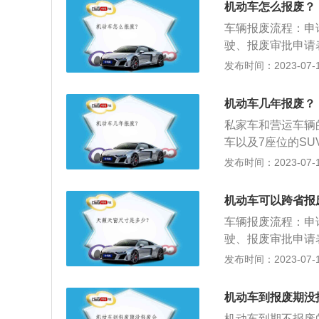
得机动车检验合格
机动车怎么报废？
运载客汽车使用10
车辆报废流程：申
车、危险品运输半挂
驶、报废审批申请
的车辆开具《汽车
发布时间：2023-07-17
认定，符合汽车报
择一家符合规定的
机动车几年报废？
辆解体并照相。要
私家车和营运车辆
割断。车主持《变
车以及7座位的S
明》及车辆解体照
了60万公里时，
发布时间：2023-07-17
批，办理报废登记
型非营运轿车、轮
小、微型出租客运
机动车可以跨省报
租客运汽车报废年
车辆报废流程：申
汽车报废年限10
驶、报废审批申请
限8年，轻型和大
的车辆开具《汽车
发布时间：2023-07-17
认定，符合汽车报
择一家符合规定的
机动车到报废期没
辆解体并照相。要
机动车到期不报废