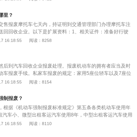
3办理注销登记报废汽车的拥有者凭《报废汽车回收证明》，
记地的公安机关办理注销登记。
哪里？
交售报废摩托车七天内，持证明到交通管理部门办理摩托车注
送回回收企业。以下是扩展资料：1、相关证件：准备好行驶
相关材料去车管所，办理注销。车管所会对没有送回的摩托车
 16:18:55
阅读：8258
等。一般在一个工作日就可以办理成功。2、填写登记表：把
点回收，填写《机动车回收登记表》。3、登记表上交：回收
款项给车主，将《机动车回收登记表》及相关材料交由利宝金
然后到汽车回收企业报废处理。报废机动车的拥有者应当及时
解车辆及办理注销登记。
动车报废手续。私家车报废的规定：家用5座位轿车以及7座位
的小、微型汽车无使用年限。在正常行驶里程达到了60万公里
 16:18:55
阅读：8154
废。除了上述车辆，小、微型非营运载客汽车、大型非营运轿
车也无使用年限限制。引导报废与强制报废的区别：引导报废
强制报废？
如果车辆还符合继续使用的要求，则可以不报废。强制报废是
，根据《机动车强制报废标准规定》第五条各类机动车使用年
要报废。强制报废的标准有4点：强制报废的标准有4点：达到
出租汽车小、微型出租客运汽车使用8年，中型出租客运汽车使用
理和调整仍不符合机动车安全技术国家标准对在用车有关要
运汽车使用12年；租赁载客汽车使用15年。2.教练载客汽车小
 16:18:55
阅读：8110
或者采用控制技术后，向大气排放污染物或者噪声仍不符合国
用10年，中型教练载客汽车使用12年，大型教练载客汽车使用
关要求；在检验有效期届满后连续3个机动车检验周期内未取
运汽车公交客运汽车使用13年。4.营运载客汽车其他小、微型营