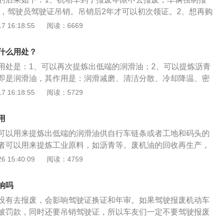
更表》、《XX省更新汽车技术鉴定表》和《报废汽车回收证
000，驾驶员驾驶证吊销。吊销后2年才可以初次领证。2、想再购
片，经机动车查验岗核对并签字，回收牌证，按规定上报审
牌。机动车报废流程如下：1、机动车所有人持身份证明、机
 16:18:55
阅读：6669
。
动车行驶证、机动车号牌到机动车解体厂业务部填写《机动车
登记申请表》或者到牌证管理岗等候通知收费，收车牌;2、登记
什么用处？
达报废年限的车辆开具《汽车报废通知书》。对未达到报废年
用处是：1、可以再次提炼出低端的润滑油；2、可以提炼沥青
动车查验岗认定，符合汽车报废标准，核发《汽车报废通知
即是润滑油，其作用是：润滑减磨、清洁分散、冷却降温、密
《通知书》自行选择一家符合规定的回收企业将车辆送交解
和减震缓冲。机油的更换方法是：1、启动车辆发动机预热；
 16:18:55
阅读：5729
经查验《通知书》后将车辆解体并照相。要求发动机与车辆分
；3、拧下滤芯；4、使用新机油涂抹新滤芯的接口垫圈；5、将
应打破，车架(底盘)要割断。5、车主持《变更表》、《XX省
；6、检查发动机下部是否有泄漏，检查机油尺启动发动机测
表》和《报废汽车回收证明》及车辆解体照片，经机动车查验
用
收牌证，按规定上报审批，办理报废登记。
可以用来提炼出低端的润滑油供自行车链条或者工地和码头的
者可以用来提炼工业原料，如沥青等。废机油的回收再生产，
法，比如：沉降、蒸馏、酸洗、碱洗、过滤等来除去废机油里
 15:40:09
阅读：4759
质，从而提炼出一些相对有用的沥青等工业原料或者一些低端
自行车链条或者工地和码头的一些铁链使用。但是，这些从废
响吗
杂质或者有毒的物质属于国家标注的固体危险物，因此，国家
没有去报废，会影响驾驶证换证和年审。如果驾驶报废机动车
卖。
被罚款，同时还要吊销驾驶证，所以车友们一定不要驾驶报废