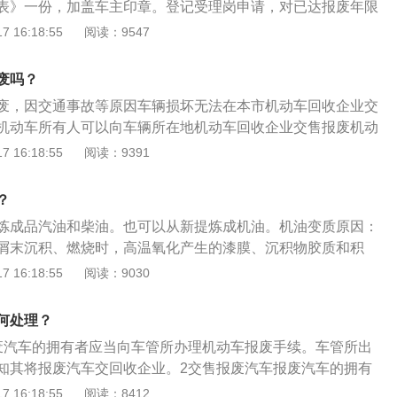
表》一份，加盖车主印章。登记受理岗申请，对已达报废年限
交售给报废机动车回收拆解企业，由报废机动车回收拆解企业
。然而生长在靠近农田周围的竹子，一旦失控，竹子的根系就
报废通知书》。对未达到报废年限的机动车，经机动车查验岗
 16:18:55
阅读：9547
拆解、销毁等处理，并将报废机动车登记证书、号牌、行驶证
，极其容易破坏周围的农田，严重影响庄稼的生长。向竹子周
废标准，核发《汽车报废通知单》。车主持《通知书》自行选
理部门注销。（十一）正三轮摩托车使用12年，其他摩托车使
油，通过改变土壤的质地，破坏竹子的生存环境，致其彻底死
回收企业将车辆送交解体。回收企业经查验《通知书》后将车
微型出租客运汽车（纯电动汽车除外）和摩托车，省、自治区、
废吗？
以炼制成工业用油机油本身就是一种黏稠性很强的有机物，尽
求发动机与车辆分离，发动机的缸体应打破，车架（底盘）要
关部门可结合本地实际情况，制定严于上述使用年限的规定，
粘合性还是尚存的，因此，可以将废机油利用在一些大型机械
废，因交通事故等原因车辆损坏无法在本市机动车回收企业交
更表》、《XX省更新汽车技术鉴定表》和《报废汽车回收证
运汽车不得低于6年，正三轮摩托车不得低于10年，其他摩托
以保养链条废机油还可以利用到润滑要求不是特别高的地方，
机动车所有人可以向车辆所在地机动车回收企业交售报废机动
片，经机动车查验岗核对并签字，回收牌证，按规定上报审
摩托车链条、大型器械的金属铰链，用废机油来涂抹，起到防
业确认车辆解体后，向机动车所有人出具报废机动车回收证
 16:18:55
阅读：9391
。
、废机油可以作为燃料使用废机油可以作为燃料使用，将其燃
记证书、号牌、行驶证等交报废地车辆管理所。申请人需前往
在烧锅炉里面，或者烧陶瓷。10、废机油可以用来驱赶蚂蚁有
机动车注销证明，需提交的资料有：1、车辆所有人身份证明
？
蜂，会把蜂箱放在石块上面，非常接近地面，这样就很容易招
的需同时提供委托人身份证明原件及委托书原件，外地人员需
炼成品汽油和柴油。也可以从新提炼成机油。机油变质原因：
将废机油刷在蜂箱的底部，蚂蚁闻到废机油的味道后，就不会
件）；2、外省市报废汽车回收证明原件。
屑末沉积、燃烧时，高温氧化产生的漆膜、沉积物胶质和积
有防腐防潮的作用，当然，对蜜蜂是没有影响的。
的灰尘、燃烧时生成的酸性物质、曲轴箱通风装置阻塞，机油
 16:18:55
阅读：9030
热自然形成胶质。机油的作用：汽车润滑系正常工作时，机油
循环流动，对各运动摩擦表面进行强制润滑，并从各摩擦表面
何处理？
，由于有效地向缸壁飞溅，保证了活塞环和缸壁在高温高压下
废汽车的拥有者应当向车管所办理机动车报废手续。车管所出
用。
知其将报废汽车交回收企业。2交售报废汽车报废汽车的拥有
汽车交售给报废汽车回收企业。回收企业再向报废汽车的拥有
 16:18:55
阅读：8412