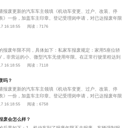
标志。
年，大、中型营运载客汽车使用15年。5.全挂车、半挂车全挂
请报废更新的汽车车主领填《机动车变更、过户、改装、停
车使用10年，集装箱20年，其他半挂车使用15年。
表》一份，加盖车主印章。登记受理岗申请，对已达报废年限
报废通知书》。对未达到报废年限的机动车，经机动车查验岗
 16:18:55
阅读：7176
废标准，核发《汽车报废通知单》。车主持《通知书》自行选
回收企业将车辆送交解体。回收企业经查验《通知书》后将车
求发动机与车辆分离，发动机的缸体应打破，车架（底盘）要
的报废年限不同，具体如下：私家车报废规定：家用5座位轿
更表》、《XX省更新汽车技术鉴定表》和《报废汽车回收证
UV，非营运的小、微型汽车无使用年限。在正常行驶里程达到
片，经机动车查验岗核对并签字，回收牌证，按规定上报审
国家将引导报废。除了上述车辆，小、微型非营运载客汽车、大
 16:18:55
阅读：7118
。
式专用机械车也无使用年限限制。常见营运汽车报废规定：
汽车报废年限8年，中型出租客运汽车报废年限10年，大型出
废吗？
限12年。公交客运汽车报废年限13年，其他小、微型营运载客
请报废更新的汽车车主领填《机动车变更、过户、改装、停
年，大、中型营运载客汽车报废年限15年；微型营运货车报废年
表》一份，加盖车主印章。登记受理岗申请，对已达报废年限
型营运货车报废年限10年。
报废通知书》。对未达到报废年限的机动车，经机动车查验岗
 16:18:55
阅读：6758
废标准，核发《汽车报废通知单》。车主持《通知书》自行选
回收企业将车辆送交解体。回收企业经查验《通知书》后将车
报废会怎么样？
求发动机与车辆分离，发动机的缸体应打破，车架（底盘）要
的后果如下：1、机动车到了报废年限不去报废，车辆强制报