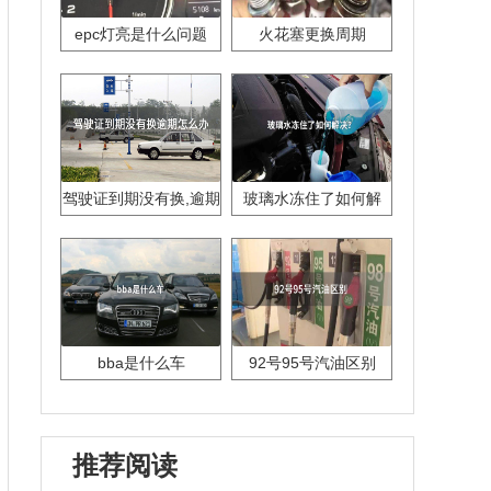
epc灯亮是什么问题
火花塞更换周期
驾驶证到期没有换,逾期
玻璃水冻住了如何解
怎么办??
决？
bba是什么车
92号95号汽油区别
推荐阅读