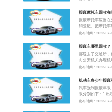
者出具回收证明。
可以向汽车注册登
报废摩托车回收在
报废摩托车应当在
销登记。把摩托车
证，驾驶证，等等
发布时间：2023-07-17
进行公示。编号等
摩托车交给回收网
报废车哪里回收？
网点当场支付回收
都送去了交通所，
属回收公司回收拆
向公安机关办理机
的SUV，非营运
发布时间：2023-07-17
时，国家将引导报
车、轮式专用机械
机动车多少年报废
是建议报废，但是
汽车强制报废年限
必须、一定、肯定
限分别如下：1.
规定使用年限；修
10年，大型出租客
发布时间：2023-07-17
求；经修理和调整
型教练载客汽车使
家标准对在用车有
15年。3.公交客