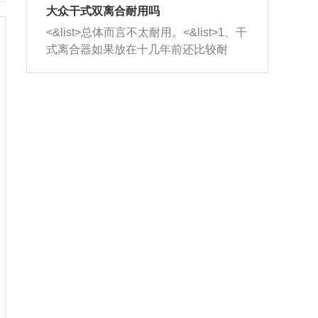
室，最后形成废气排出，就可以让三元
无法制作，需要将车辆送到修理厂或4s
造成烧机油。<&list>3、机油粘度。使用
大众干式双离合耐用吗
催化器得到清洗，排气管堵塞的情况就
店；<&list>2.车辆半轴套管防尘罩破
机油粘度过小的话，同样会有烧机油现
<&list>总体而言不太耐用。<&list>1、干
能够得到解决。
裂，破裂后会出现漏油现象，使半轴磨
象，机油粘度过小具有很好的流动性，
式离合器如果放在十几年前还比较耐
损严重，磨损的半轴容易损坏，产生异
容易窜入到气缸内，参与燃烧。<&list>
用，但是由于现在的汽车发动机动力输
响；<&list>3.稳定器的转向胶套和球头
4、机油量。机油量过多，机油压力过
出越来越高，使得干式离合器散热不足
老化，一般是使用时间过长造成的。解
大，会将部分机油压入气缸内，也会出
的缺陷也逐渐暴露出来。<&list>2、由于
决方法是更换新的质量好的转向橡胶套
现烧机油。<&list>5、机油滤清器堵塞：
干式双离合的工作环境暴露在空气中，
和球头。
会导致进气不畅，使进气压力下降，形
而离合器的散热也是通离合器罩上面的
成负压，使机油在负压的情况下吸入燃
几个小孔来进行散热。但是在行驶过程
烧室引起烧机油。<&list>6、正时齿轮或
中变速箱需要换挡，就不得不使得离合
链条磨损：正时齿轮或链条的磨损会引
器频繁工作。<&list>3、长时间的低速行
起气阀和曲轴的正时不同步。由于轮齿
驶以及过于频繁的启停，导致离合器的
或链条磨损产生的过量侧隙，使得发动
温度不断升高，而低速行驶时空气流动
机的调节无法实现：前一圈的正时和下
效率不高，无法将离合器中的热量有效
一圈可能就不一样。当气阀和活塞的运
的带走，导致离合器内部的温度不断升
动不同步时，会造成过大的机油消耗。
高，加速离合器的磨损。
解决方法：更换正时齿轮或链条。<&list
>7、内垫圈、进风口破裂：新的发动机
设计中，经常采用各种由金属和其他材