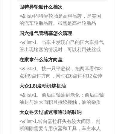
固特异轮胎什么档次
<&list>固特异轮胎是高档品牌，是美国
的汽车轮胎品牌。虽然是高档轮胎品
牌，但是中高低端的轮胎都有生产，这
国六排气管堵塞怎么清理
也是为了更好的开拓市场。
<&list>1、当车主发现自己的国六车排气
管出现堵塞的情况时，可以利用铁丝或
者是细棍，直接将杂物给取出来，如果
在家拿什么练方向盘
堵塞情况比较严重，也可以采取应急措
<&list>1、找一只平底锅，把两耳看作3
施。 <&list>2、直接利用木棍将所有的
点和9点钟方向，同时在6点钟和12点钟
杂物推到排气管里面的位置处，然后将
方向做一个标记。 <&list>2、双手握住
三元催化器拆解开，就可以将堵塞的东
大众1.8t发动机烧机油
平底锅两耳，然后往左打半圈、一圈、
西取出来。但如果是因为积碳过多引起
<&list>1、前后曲轴油封老化：前后曲轴
一圈半的练习，往右同样也要打相同的
的堵塞，就需要将三元催化器泡在草酸
油封与油大面积且持续接触，油的杂质
圈数。 <&list>3、最后强调要反复练
中进行清洗。 <&list>3、也可以利用清
和发动机内持续温度变化使其密封效果
习，这样就可以形成肌肉记忆，在真实
大众冬天过减速带咯吱咯吱响
洗剂对堵塞的情况得到解决，将清洗剂
逐渐减弱，导致渗油或漏油。<&list>2、
驾驶车辆时，不需要记忆也能打好方
放在燃油箱中，与燃油混合后，车辆启
<&list>1.转向器拉杆头有较大间隙，判
活塞间隙过大：积碳会使活塞环与缸体
向。
动时，就可以和汽油一起进入到燃烧
断间隙需要专用仪器和工具，车主本人
的间隙扩大，导致机油流入燃烧室中，