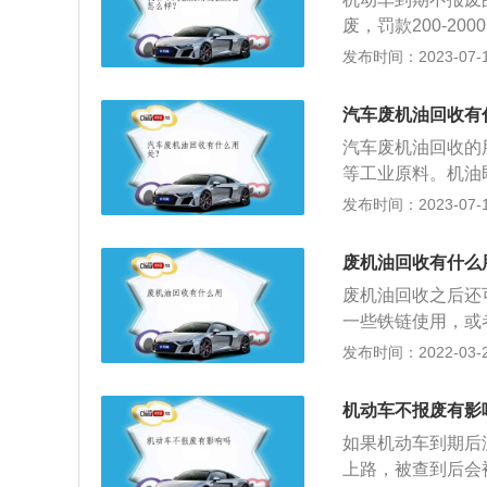
割断。车主持《变
废，罚款200-2
明》及车辆解体照
买新车时，不能上
发布时间：2023-07-17
批，办理报废登记
动车登记证书、机
停驶、复驶/注销
汽车废机油回收有
受理岗申请，对已
汽车废机油回收的
限的机动车，经机
等工业原料。机油
单》。3、车主持
封防漏、防腐防蚀
发布时间：2023-07-17
体。4、回收企业
2、拧开放油螺栓
离，发动机的缸体
新机油倒入油底壳
更新汽车技术鉴定
废机油回收有什么
试即可。
岗核对并签字，回
废机油回收之后还
一些铁链使用，或
主要是通过化学方
发布时间：2022-03-26
的杂质和有毒的物
的润滑油，提供给
机动车不报废有影
机油里提炼出来的
如果机动车到期后
严禁废机油随意买
上路，被查到后会