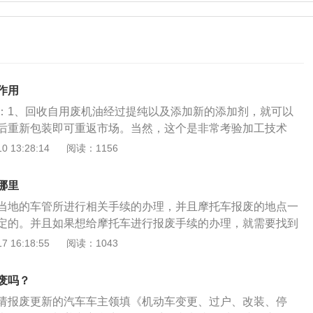
作用
：1、回收自用废机油经过提纯以及添加新的添加剂，就可以
后重新包装即可重返市场。当然，这个是非常考验加工技术
坊来说，加工回收的做法往往都是比较粗糙的，生产出来的机
 13:28:14
阅读：1156
准，而这个正是假冒机油的主要来源。2、混凝土脱模剂废机
上，作为混凝土脱模剂的存在。不仅可以防止混凝土粘住施工
哪里
到一定的防锈防蚀作用。3、路面油化要知道机油是一种粘稠
当地的车管所进行相关手续的办理，并且摩托车报废的地点一
管是废弃的机油，粘合特性还是尚存的。那么，将废机油喷洒
定的。并且如果想给摩托车进行报废手续的办理，就需要找到
上，不仅可以粘住道路的灰尘，而且还能起到防尘固沙的功
且准备好办理摩托车报废所需要的资料。需要提交机动车注
 16:18:55
阅读：1043
以炼制柴油回收来的废机油，通过一系列的处理，是可以炼制
记转入的申请表，然后还需要带着机动车本人身份证原件及其
。5、废机油可以用作脱模剂的原料现如今，很多化工厂都会
有机动车的报废回收证明的原件。并且还需要随身携带着机动
剂的原料来进行使用,这种脱模剂适用于泡沫混凝土与金属模具
废吗？
记证书等，如果有丢失的话都会按照报废来算。并且根据《机
广泛用于轻质隔墙板、免蒸砌块的生产。6、废机油可以灭掉
请报废更新的汽车车主领填《机动车变更、过户、改装、停
》第四条已注册机动车有下列情形之一的应当强制报废，其所
子的根系发达，生长能力强，繁殖速度快，一般是通过地下匍