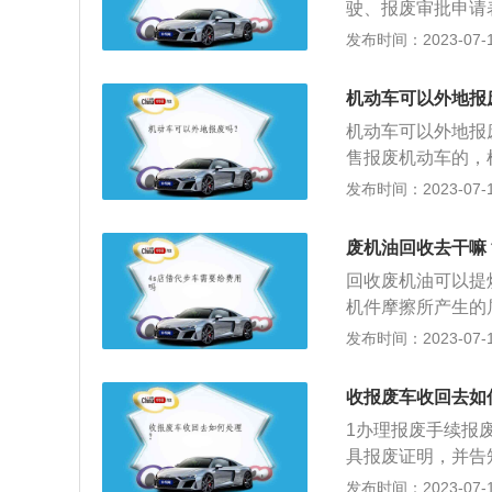
驶、报废审批申请
有人应当将机动车
匐的根茎成片生长
的车辆开具《汽车
发布时间：2023-07-17
按规定进行登记、
会肆无忌惮地蔓延
认定，符合汽车报
交公安机关交通管
边的土壤撒上废机
择一家符合规定的
用13年。对小、
机动车可以外地报
亡。7、废机油可
辆解体并照相。要
直辖市人民政府有
管是废弃的机油，
机动车可以外地报
割断。车主持《变
但小、微型出租客
上。8、废机油可
售报废机动车的，
明》及车辆解体照
车不得低于11年。
比如自行车链条、
车。机动车回收企
发布时间：2023-07-17
批，办理报废登记
锈润滑的作用。9
明，并将机动车登
烧掉，比如说，用
车管总所申请办理
废机油回收去干嘛
一部分地方的人养
原件（非本人办理
回收废机油可以提
引来一些蚂蚁。而
同时出具暂住证原
机件摩擦所产生的
继续靠近，而且还
碳、外界侵入机油
发布时间：2023-07-17
散热不良，机油受
不断地在发动机内
收报废车收回去如
带走磨屑和摩擦热
1办理报废手续报
的密封性和润滑作
具报废证明，并告
者应当及时将报废
发布时间：2023-07-17