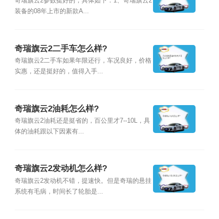
奇瑞旗云2参数挺好的，具体如下：1、奇瑞旗云2
装备的08年上市的新款A...
奇瑞旗云2二手车怎么样?
奇瑞旗云2二手车如果年限还行，车况良好，价格
实惠，还是挺好的，值得入手...
奇瑞旗云2油耗怎么样?
奇瑞旗云2油耗还是挺省的，百公里才7--10L，具
体的油耗跟以下因素有...
奇瑞旗云2发动机怎么样?
奇瑞旗云2发动机不错，提速快。但是奇瑞的悬挂
系统有毛病，时间长了轮胎是...