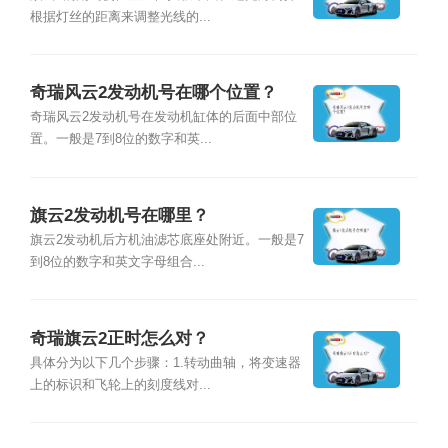
根据灯丝的距离来调整光线的...
奇瑞风云2发动机号在哪个位置？
奇瑞风云2发动机号在发动机缸体的后面中部位
置。一般是7到8位的数字和英...
旗云2发动机号在哪里？
旗云2发动机后方机油滤芯底座处附近。一般是7
到8位的数字和英文字母组合...
奇瑞旗云2正时怎么对？
具体分为以下几个步骤：1.转动曲轴，将变速器
上的标识和飞轮上的刻度线对...