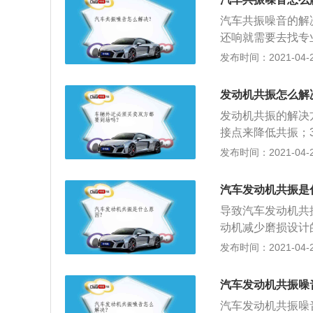
汽车共振噪音的解
还响就需要去找专
震动传到驾驶室中
发布时间：2021-04-27
仅可以抑制引擎盖
是由胎面和地面摩
发动机共振怎么解
么，这时，就得从
发动机共振的解决
降噪的作用。
接点来降低共振；
振；4、对发动机
发布时间：2021-04-27
汽车发动机共振是
导致汽车发动机共
动机减少磨损设计
发生进气不足引起
发布时间：2021-04-27
破损、老化都会引
不足、剧烈抖动等
汽车发动机共振噪
过3-4万公里后
汽车发动机共振噪
作。