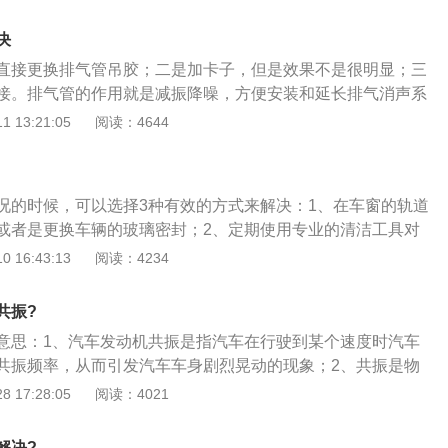
质量越好。把车空调打开后，感觉车子抖，这不是共振，是发
振是指一物理系统在特定频率下，比其他频率以更大的振幅做
决
特定频率称之为共振频率。
直接更换排气管吊胶；二是加卡子，但是效果不是很明显；三
接。排气管的作用就是减振降噪，方便安装和延长排气消声系
的情况分为两种：一种是声音上的共振，也叫共鸣。还有一种
 13:21:05
阅读：4644
第二种共振，主要是由发动机运转产生的震动，通常在三元催
段之前安装纹波管来降低传递到中尾段的振动，这种纹波管就
震系统，经过合理的设计的纹波管可以衰减大部分沿着排气管
况的时候，可以选择3种有效的方式来解决：1、在车窗的轨道
依然会有部分剩余的振动继续传播。
或者是更换车辆的玻璃密封；2、定期使用专业的清洁工具对
的杂质进行清理；3、拆除仪表台进行检修。车辆的车窗玻璃
 16:43:13
阅读：4234
被设计成一幅式的大曲面型，在玻璃的上下左右侧都可以明显
定的弧度。这种设计的主要目的就是为了保证驾驶人员的行车
共振?
影响；并且，车辆的前挡风玻璃的主要组成部分是钢化玻璃，
意思：1、汽车发动机共振是指汽车在行驶到某个速度时汽车
比较大的冲击力。而且即使发生很严重的撞击，钢化玻璃也只
共振频率，从而引发汽车车身剧烈晃动的现象；2、共振是物
边的小碎块，不会对驾驶人员造成实质性的伤害。
频率非常高的专业术语；3、是指一物理系统在特定频率下，
 17:28:05
阅读：4021
的振幅做振动的情形，这些特定频率称之为共振频率。
解决?