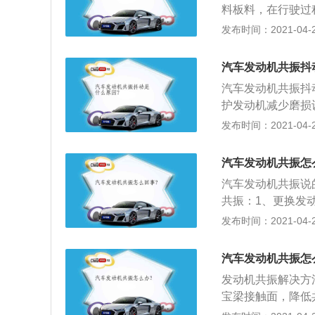
料板料，在行驶过
动声源，但是远远
发布时间：2021-04-27
料；2、消音隔热
进行消音降噪处理
汽车发动机共振抖
音传入，安装隔音
汽车发动机共振抖
护发动机减少磨损
时，会发生进气不
发布时间：2021-04-27
绝缘、破损、老化
生动力不足、剧烈
汽车发动机共振怎
的，超过3-4万
汽车发动机共振说
常工作。
共振：1、更换发
振；3、对发动机
发布时间：2021-04-27
机前桥进行隔音降
汽车发动机共振怎
发动机共振解决方
宝梁接触面，降低
来的共振；4、对