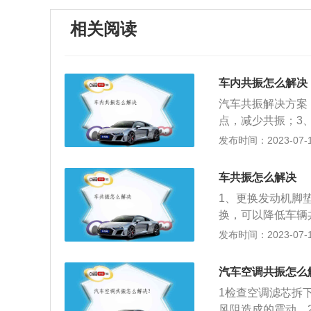
相关阅读
车内共振怎么解决
汽车共振解决方案
点，减少共振；3
轴经过隔音减振处
发布时间：2023-07-17
相同。车空调打开
振的原因：引起发
车共振怎么解决
为这是两个完全不
1、更换发动机脚
机的噪音。简要总
换，可以降低车辆
爪垫橡胶的高温疲
会导致车共振，对
发布时间：2023-07-17
机缺缸也会引起发
机。对发动机整体
的，比较常见，容
汽车共振。
汽车空调共振怎么
1检查空调滤芯拆
风阻造成的震动。