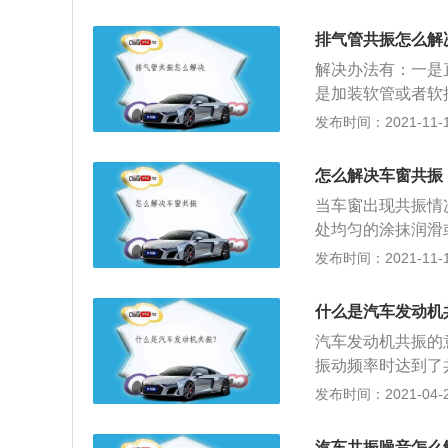
振时车速越高车的
动机功率不足。共
排气管共振怎么解
振动的情形，这些
解决办法有：一是
是加装软管或者软
统寿命。排期共振
发布时间：2021-11-11
是振动上的共振。
化器之后的排气中
怎么解决车窗共振
相当于一个弹簧减
当车窗出现共振情
传播的振动，但是
处均匀的涂抹润滑
车窗玻璃导轨里面
发布时间：2021-11-10
在设计的时候都会
的发现窗户存在一
什么是汽车发动机
视线不收到外界的
汽车发动机共振的
这种材质可以承受
振动频率时达到了
会分裂成很多带钝
理学上的一个运用
发布时间：2021-04-28
比其他频率以更大
汽车共振噪音怎么