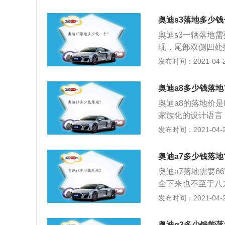
是长途驾驶也不会
驶室的设计焦点都
奥迪s3落地多少钱
置动感的造型、精
奥迪s3一辆落地需
触觉上的快感。每
现，尾部双侧四处
车门设计是奥迪“
A3色调；2、空
发布时间：2021-04-27
手以及储物格都经
用运动模式，不然
程表和转速表都采
地把路感放大到后
计的仪表板。
奥迪a8多少钱落地
题无解，不妨搭别
奥迪a8的落地价是
百，推背感那是杠
家族化的设计语言
面，2019款配备
发布时间：2021-04-27
定位大型车，它的车身
分，该车配备了驾
奥迪a7多少钱落地
囊，让你的驾乘出
奥迪a7落地需要6
好，假如你对天窗
全下来也不至于八
疑能满足你的要求；5
十万的价格此车也绝
发布时间：2021-04-27
4500-6400rpm
50KW的功率这
与这款发动机匹配
百公里5.3S的加
奥迪q3多少钱能落