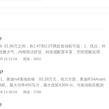
?
9--31.96万之间，有1.4T和2.0T两款发动机可选：1、优点：外
优雅大气，内饰简洁舒适，科技感配置丰富，空间宽敞实用，
2、奥迪A4是一款汽车的名字，最早于2003年4月由一汽大
 15:12:04
阅读：3652
A4自2003年2月21日在中国投产，05年10月25日国产奥迪
3、缺点：机油消耗量太高，很多车不到首保就要去4S店补加机
?
题已经将A4L的保养里程间隔由7500公里缩短为5000公里；
1、奥迪rs4落地价格：83.28万元，动力方面，奥迪RS4Avant
L平均油耗10.26L\/100km。实际油耗根据路况表现有所不
8发动机，最大功率450马力，最大扭矩430N·m。与发动机匹配的
高至15L\/100km的；在高速路况也有低至6L\/100km的；
离合变速箱。RS4Avant0-100km\/h加速时间为4.7秒，最高时速
 13:38:04
阅读：3708
8.5-11L\/100km之间。
/h；2、另外RS4还配备quattro全轮驱动系统，该系统拥有着非
能力，前轮最多可分配到70%的扭矩，后轮最多则可以获得8
?
辆获得更加完美的动力输出；3、RS4Avant基于A4旅行版打