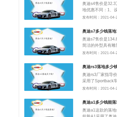
奥迪s4售价是32.
造，配备RS系列
地优惠不同：1、
气动力学套件以提
排气时动力的损失
发布时间：2021-04-28
冷，这样吸入的空
的燃烧也就更合理
奥迪s7多少钱落地
形状也经过了特别
奥迪s7售价是13
清理的动作，令到
简洁的外型具有雕
一种合理的涡流，
线条明显向地面倾
发布时间：2021-04-28
的每缸5气门设计
灯、高速公路灯和
驶乐趣配合V6引
因此几乎无需更换
恒时四轮驱动换挡
奥迪rs3落地多少钱
身同色，标志性的
奥迪rs3厂家指导
全LED技术，由
采用了Sportba
动机；2、悬架的
发布时间：2021-04-28
来更凶的空气套件和
转矩分别为270kW
奥迪a1多少钱能落
奥迪a1这款的落地
前脸A1采用了奥