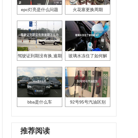
epc灯亮是什么问题
火花塞更换周期
驾驶证到期没有换,逾期
玻璃水冻住了如何解
怎么办??
决？
bba是什么车
92号95号汽油区别
推荐阅读