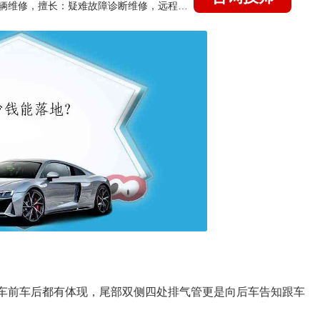
国家认证的汽车维修技师，15年德美日等各系车辆维修，擅长：疑难故障诊断维修，远程维修技术指导
在车前车后都有体现，尾部双侧四处排气管更是向后车告知跟车