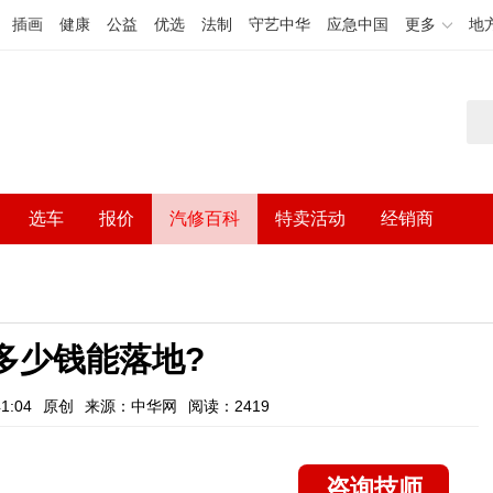
插画
健康
公益
优选
法制
守艺中华
应急中国
更多
地
选车
报价
汽修百科
特卖活动
经销商
3多少钱能落地?
1:04
原创
来源：中华网
阅读：2419
咨询技师