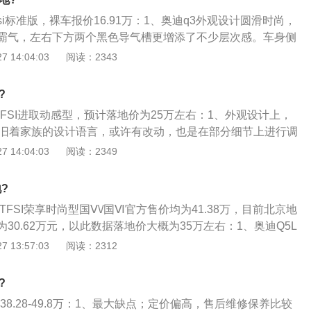
用的铝合金车身以及底盘悬挂，这种材质既可以减轻车身重
0tfsi标准版，裸车报价16.91万：1、奥迪q3外观设计圆滑时尚，
身刚性。
霸气，左右下方两个黑色导气槽更增添了不少层次感。车身侧
部饱满耐看，比较符合审美需求；2、动力方面，低配版采用1.
 14:04:03
阅读：2343
率110千瓦，最大扭矩250牛米，配6速双离合变速箱，加速感
油门还有一定的激情，丝毫不用担心不够用；3、空间方面，
?
mm，后排腿部空间，一拳左右，头部一拳，将将够用。内饰方
35TFSI进取动感型，预计落地价为25万左右：1、外观设计上，
，多少有点老气，好在做工用料不错，悬浮式大屏显示清晰，
依旧着家族的设计语言，或许有改动，也是在部分细节上进行调
不少镀铬装饰，整体比较有厚重感。
在2011年上市，几乎没有进行大改动，这也导致不少消费者感觉
 14:04:03
阅读：2349
律的外观设计缺乏新鲜感。不过好在奥迪每一次都能在汽车灯
和新鲜感，不过很明显，单靠这些是不足的，所以这些年，外
?
的缺点，虽不致命，但却会让喜新厌旧的消费者另觅新欢；2、
40TFSI荣享时尚型国Ⅴ\/国Ⅵ官方售价均为41.38万，目前北京地
迪老样子，仅仅是在细节方面调整了镀铬的装饰，不过在配置
30.62万元，以此数据落地价大概为35万左右：1、奥迪Q5L
还是有不少亮点。轮圈升级为18英寸，增加了一定的配置，之前
年重推的新车之一，奥迪Q5L可以说的寄托了奥迪官方的厚
 13:57:03
阅读：2312
标配，不过减少了前排座椅加热；3、动力方面，现款奥迪q3
奥迪的宣传更是把他当亲儿子一样对待，不过单从名字上看的
T发动机选择，其中这两款发动机都是非常熟悉面孔，分别是型号EA
者都让我奥迪Q5L相比Q5来说只是一个长一点一个短一点的区
。大众帕萨特、速腾等车型都有搭载同款发动机，所以可靠性上是
?
说奥迪Q5L在加长方面确实是他的核心卖点，但是我想说的是根
少，在核心部件上，奥迪q3不会让你后悔。
38.28-49.8万：1、最大缺点；定价偏高，售后维修保养比较
5L这款车这次之所以这么受到各方的重视；3、他在空间，动