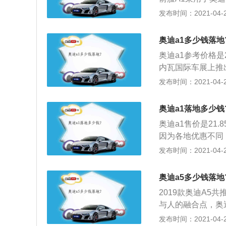
少，同时还使用风格
发布时间：2021-04-28
进，棱角很足，比起
采用的是1.5T涡
奥迪a1多少钱落地
力，40TFSI将
奥迪a1参考价格是2
是200匹马力。
内瓦国际车展上推出的
的内饰完全的颠覆
0月9日登录中国市
发布时间：2021-04-28
条多呈不规则形状
发动机与Stron
了内嵌式，仪表盘
公里\/小时只需8.
奥迪a1落地多少钱
3、作为奥迪推出
奥迪a1售价是21
场。奥迪A1以领
因为各地优惠不同
其实的高挡小型车
准，动感、时尚的设
发布时间：2021-04-28
市生活中的一道亮
米，宽1.740米，
然而，宽大低矮的
奥迪a5多少钱落地
如此，极具魅力的
2019款奥迪A5共
线”紧紧环绕车身
与人的融合点，奥
顶条设计和Cou
乘的材料和奥迪高
发布时间：2021-04-27
1动感与时尚个性