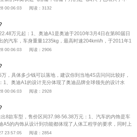
更前卫的S-Line运动外观套件，整体看上去非常的霸气和激
 00:06:03
阅读：3132
现款A1视觉效果不错；2、动力参数，新款奥迪A135TFSI将
轮增压发动机，传动系统采用手动变速箱，最大功率是150匹马
?
采用的是2.0T涡轮增压发动机，匹配6速双离合变速箱，最大功率
2.48万元起：1、奥迪A1是奥迪于2010年3月4日在第80届日
这两款新车型相比现款动力都有增强；3、内饰配置，新款奥迪A1
汽车，车身重量1235kg，最高时速204km\/h，于2011年1
了现款的风格，跟外形一样，新款的内饰同样是棱角分明，线
场；2、A1的动力系统是奥迪明星组合TFSI燃油直喷涡轮增压
 00:06:03
阅读：2906
，空调出风口是横幅状的T型设计，中控的悬浮式大屏也改成
ic双离合变速器，此组合效果的直接体现在于：从静止加速到100
和中控屏幕也都是全液晶显示，科技感很强。
9秒，最高车速可达203公里\/小时，百公里综合油耗只需5.5升；
?
的首款高挡小型车，奥迪A1为奥迪品牌开辟了全新的细分市
.85万，具体多少钱可以落地，建议你到当地4S店问问比较好，
先设计、精致品质和丰富的高挡配置成为细分市场中第一款名副
：1、奥迪A1的设计充分体现了奥迪品牌全球领先的设计水
。这款主要面向追求时尚生活的年轻用户的车型，将成为大都
计让它无论在何时何地都能与众不同；2、奥迪A1长3.954
 00:06:03
阅读：2928
丽风景。
高只有1.416米，轴距为2.469米，是一个标准的“小个头”；3、
车身比例配合短前悬的设计散发出超越级别的动感气息。不仅
?
设计还来自更多细节：奥迪品牌惯用的设计语言——“旋风
推出8款车型，售价区间37.98-56.38万元：1、汽车的内饰是车
，突出了奥迪A1的力量感与速度感；4、与车身颜色对比明显的
迪A5的内饰从设计到功能都体现了人体工程学的要求，同时上
pe轿跑车风格的大角度倾斜C柱设计相得益彰，完美诠释出奥迪A
品质的制造工艺让你在车内体验到一种极其放松的氛围，即使
 23:57:05
阅读：2854
。所有这些亮点都让奥迪A1看上去与众不同。