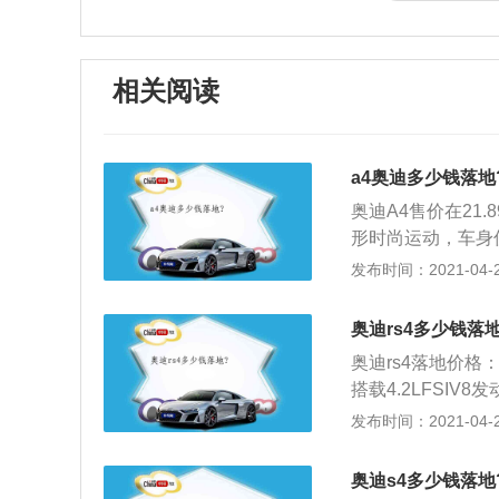
相关阅读
a4奥迪多少钱落地
奥迪A4售价在21.8
形时尚运动，车身
动力和操控性较好；
发布时间：2021-04-28
众制造并上市，国产
新A4正式上市；
奥迪rs4多少钱落地
油。4S店因机油问
奥迪rs4落地价格：
4、油耗一般奥迪A4
搭载4.2LFSIV
同：在城市拥堵路况有
是Stronic7速双
发布时间：2021-04-28
日常驾驶绝大多数集中在
被限制在280km\
常宽泛的扭矩分配
奥迪s4多少钱落地
5%的扭矩，以使车