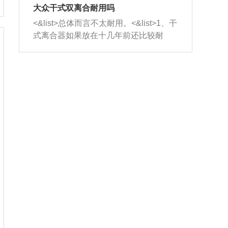
室，最后形成废气排出，就可以让三元
无法制作，需要将车辆送到修理厂或4s
造成烧机油。<&list>3、机油粘度。使用
大众干式双离合耐用吗
催化器得到清洗，排气管堵塞的情况就
店；<&list>2.车辆半轴套管防尘罩破
机油粘度过小的话，同样会有烧机油现
<&list>总体而言不太耐用。<&list>1、干
能够得到解决。
裂，破裂后会出现漏油现象，使半轴磨
象，机油粘度过小具有很好的流动性，
式离合器如果放在十几年前还比较耐
损严重，磨损的半轴容易损坏，产生异
容易窜入到气缸内，参与燃烧。<&list>
用，但是由于现在的汽车发动机动力输
响；<&list>3.稳定器的转向胶套和球头
4、机油量。机油量过多，机油压力过
出越来越高，使得干式离合器散热不足
老化，一般是使用时间过长造成的。解
大，会将部分机油压入气缸内，也会出
的缺陷也逐渐暴露出来。<&list>2、由于
决方法是更换新的质量好的转向橡胶套
现烧机油。<&list>5、机油滤清器堵塞：
干式双离合的工作环境暴露在空气中，
和球头。
会导致进气不畅，使进气压力下降，形
而离合器的散热也是通离合器罩上面的
成负压，使机油在负压的情况下吸入燃
几个小孔来进行散热。但是在行驶过程
烧室引起烧机油。<&list>6、正时齿轮或
中变速箱需要换挡，就不得不使得离合
链条磨损：正时齿轮或链条的磨损会引
器频繁工作。<&list>3、长时间的低速行
起气阀和曲轴的正时不同步。由于轮齿
驶以及过于频繁的启停，导致离合器的
或链条磨损产生的过量侧隙，使得发动
温度不断升高，而低速行驶时空气流动
机的调节无法实现：前一圈的正时和下
效率不高，无法将离合器中的热量有效
一圈可能就不一样。当气阀和活塞的运
的带走，导致离合器内部的温度不断升
动不同步时，会造成过大的机油消耗。
高，加速离合器的磨损。
解决方法：更换正时齿轮或链条。<&list
>7、内垫圈、进风口破裂：新的发动机
设计中，经常采用各种由金属和其他材