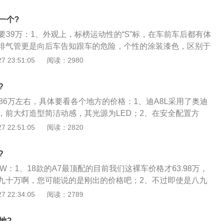
感到疲劳——这是奥迪A5内饰的重要特征；2、奥迪A5整个驾
集中到驾驶者身上，所有的仪表和中控台集成在一起。控制装
一个?
确的工艺以及精巧的设计——这些都给人带来视觉上的美感和
要39万：1、外观上，标榜运动性的“S”标，在车前车后都有体
当你驾驶奥迪A5时，其内饰设计会带给你高品质的感受体验。
排气管更是向后车告知跟车的危险，个性的涂装漆色，区别于
融合”设计理念的一个体现。在车门内侧，控制装置、嵌饰、把
间方面，中规中矩，短途代步，5个人也还能凑合，前提是不能使
 23:51:05
阅读：2980
过精心设计，形成和谐的整体；3、在仪表板上，奥迪A5的里
的话，后座肯定会强烈抗议的，运动调教的悬挂很清晰且强烈
用水滴状设计。从所有细节上看，这是一个沿袭经典但全新设
座乘车体验中。问题的关键是，车主是不会坐后排的，这个问
?
人的车吧；3、动力方面，没得说，地板油下去，4.9秒即可破
86万左右，具体要看各个地方的价格：1、迪A8L采用了奥迪
杠滴！要得就是这个范。
，前大灯造型简洁动感，其光源为LED；2、在安全配置方
了车身稳定系统、胎压监测、主动刹车\/主动安全系统；3、该车
 22:51:05
阅读：2820
尺寸为5302*1945*1487，轴距为3128mm；4、气囊部
驶座安全气囊、前排头部气囊、前排侧气囊、副驾驶座安全气
?
行更有信心；这款车全系标配了全景天窗，面积大、采光效果
6W：1、18款的A7最顶配的目前我们这裸车价格才63.98万，
使用的频率比较高或者对通风采光的需求比较大，那这款车无
九十万啊，您可能说的是刚出的价格吧；2、不过即使是八九
、动力方面，2019款搭载了3.0T发动机，最大功率210kw\/
对是值得的，毕竟3.0T的发动机能迸发出340Ps的马力以及2
 22:34:05
阅读：2789
（最大马力286），峰值扭矩450N·m\/1340-4430rpm传动方面，
样的数据对于任何一个追求动力的人都是可以满足的，更何况其
的是手自一体（变速箱）。
速度也是让很多人惊叹；3、而且奥迪A7在造车的成本上也是比
地?