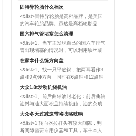
固特异轮胎什么档次
<&list>固特异轮胎是高档品牌，是美国
的汽车轮胎品牌。虽然是高档轮胎品
牌，但是中高低端的轮胎都有生产，这
国六排气管堵塞怎么清理
也是为了更好的开拓市场。
<&list>1、当车主发现自己的国六车排气
管出现堵塞的情况时，可以利用铁丝或
者是细棍，直接将杂物给取出来，如果
在家拿什么练方向盘
堵塞情况比较严重，也可以采取应急措
<&list>1、找一只平底锅，把两耳看作3
施。 <&list>2、直接利用木棍将所有的
点和9点钟方向，同时在6点钟和12点钟
杂物推到排气管里面的位置处，然后将
方向做一个标记。 <&list>2、双手握住
三元催化器拆解开，就可以将堵塞的东
大众1.8t发动机烧机油
平底锅两耳，然后往左打半圈、一圈、
西取出来。但如果是因为积碳过多引起
<&list>1、前后曲轴油封老化：前后曲轴
一圈半的练习，往右同样也要打相同的
的堵塞，就需要将三元催化器泡在草酸
油封与油大面积且持续接触，油的杂质
圈数。 <&list>3、最后强调要反复练
中进行清洗。 <&list>3、也可以利用清
和发动机内持续温度变化使其密封效果
习，这样就可以形成肌肉记忆，在真实
大众冬天过减速带咯吱咯吱响
洗剂对堵塞的情况得到解决，将清洗剂
逐渐减弱，导致渗油或漏油。<&list>2、
驾驶车辆时，不需要记忆也能打好方
放在燃油箱中，与燃油混合后，车辆启
<&list>1.转向器拉杆头有较大间隙，判
活塞间隙过大：积碳会使活塞环与缸体
向。
动时，就可以和汽油一起进入到燃烧
断间隙需要专用仪器和工具，车主本人
的间隙扩大，导致机油流入燃烧室中，