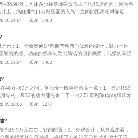
3万--36.98万，具体多少钱落地建议你去当地4S店问问，因为各
标志性的一体式中网和外后视镜铝制外壳。这款车还配有全套空
设计上，汽缸排气口与增压器的入气口之间的距离相对靠近，
供更加出色的稳定性和视觉效果。
更少，而增压的效率又更高；2、由于每组汽缸都带有一个中
 10:09:04
阅读：3480
气的温度相对低；空气越冷，密度更大，氧的含量更多，引擎
，这对增压发动机的效率起到至关重要的作用；3、进气口的
?
精心的设计，在增压气混合进入燃烧时，气流会产生一种滚动
4.8万元：1、全新奥迪S7都拥有动感而优雅的设计，魅力十足。
燃烧更清洁，更高效。这种滚动作用令燃料与空气混合时产生
塑般的美感。动感的线条勾勒出简洁的倾斜表面，低矮的车顶
大大改善燃烧过程，增强了效率；4、同时，采用了奥迪出色
斜，勾勒出流畅的外观轮廓；2、全新奥迪S7标配了全气候大
 10:09:04
阅读：3482
与气门正时，中低段转速时扭力可以增加10%。收放自如的驾
全LED前大灯。全LED前大灯的设计寿命要长于车辆的寿命，
擎的强劲动力，奥迪A4采用了紧密型齿轮比的手动6挡变速器和
，同时高效特性相当突出；3、全新奥迪S7的门槛装饰条与车
流畅，行走敏捷，有种行云流水般的感觉。
?
铝制外后视镜壳成为车身侧面造型的明显修饰。车辆尾灯采用
价在48万--60万之间，落地价一般会稍微高一点：1、奥迪RS3
90个发光二极管组成，整个尾灯设计立体通透，非常耐看。
ck车身结构，RS3的动力部分来自于一台2.5L直列5缸涡轮增压发
设定上RS3可能会更加激进一点儿，外观和内饰上多几处看起
 05:38:03
阅读：3277
碳纤维饰板；3、RS3的2.5L涡轮增压发动机输出最大功率和
与465N·m。
地?
价为15.9万元左右，它的配置：1、外观设计，从外观来看，
迪全新的蜂窝状进气格栅，格栅下方的进气口尺寸也增大了不