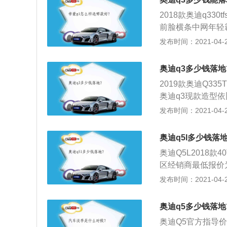
较高的，比如其使
2018款奥迪q33
量，又可以提高车
前脸横条中网年轻
面紧凑精致，后尾
发布时间：2021-04-27
4t发动机，最大功
觉比较够用，深踩
奥迪q3多少钱落地
车身轴距2603
2019款奥迪Q3
面，视觉效果一般
奥迪q3现款造型
中控台上也覆盖了
整。自从奥迪q3
发布时间：2021-04-27
审美疲劳，千篇一
光上带给我们惊喜
奥迪q5l多少钱落地
观成为了奥迪q3
奥迪Q5L2018款
内饰方面，依旧奥
区经销商最低报价为
上，现款奥迪q3
作为奥迪旗下下半
发布时间：2021-04-27
需要选装也成为了
望，在上市之前对
有1.4T和2.0
话相信大部分消费
211和EA888
奥迪q5多少钱落地
别而已；2、虽然
有一定保证的。至
奥迪Q5官方指导价
据我的了解奥迪Q