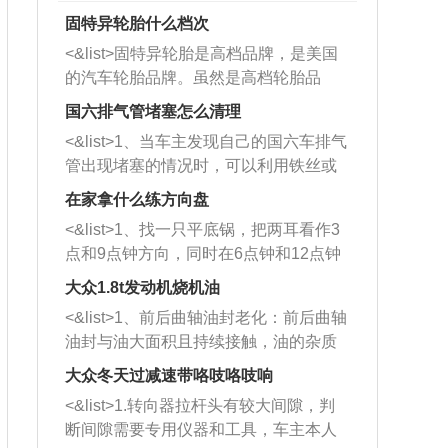
固特异轮胎什么档次
<&list>固特异轮胎是高档品牌，是美国
的汽车轮胎品牌。虽然是高档轮胎品
牌，但是中高低端的轮胎都有生产，这
国六排气管堵塞怎么清理
也是为了更好的开拓市场。
<&list>1、当车主发现自己的国六车排气
管出现堵塞的情况时，可以利用铁丝或
者是细棍，直接将杂物给取出来，如果
在家拿什么练方向盘
堵塞情况比较严重，也可以采取应急措
<&list>1、找一只平底锅，把两耳看作3
施。 <&list>2、直接利用木棍将所有的
点和9点钟方向，同时在6点钟和12点钟
杂物推到排气管里面的位置处，然后将
方向做一个标记。 <&list>2、双手握住
三元催化器拆解开，就可以将堵塞的东
大众1.8t发动机烧机油
平底锅两耳，然后往左打半圈、一圈、
西取出来。但如果是因为积碳过多引起
<&list>1、前后曲轴油封老化：前后曲轴
一圈半的练习，往右同样也要打相同的
的堵塞，就需要将三元催化器泡在草酸
油封与油大面积且持续接触，油的杂质
圈数。 <&list>3、最后强调要反复练
中进行清洗。 <&list>3、也可以利用清
和发动机内持续温度变化使其密封效果
习，这样就可以形成肌肉记忆，在真实
大众冬天过减速带咯吱咯吱响
洗剂对堵塞的情况得到解决，将清洗剂
逐渐减弱，导致渗油或漏油。<&list>2、
驾驶车辆时，不需要记忆也能打好方
放在燃油箱中，与燃油混合后，车辆启
<&list>1.转向器拉杆头有较大间隙，判
活塞间隙过大：积碳会使活塞环与缸体
向。
动时，就可以和汽油一起进入到燃烧
断间隙需要专用仪器和工具，车主本人
的间隙扩大，导致机油流入燃烧室中，