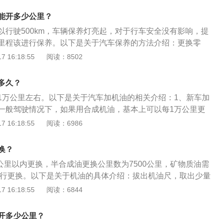
油的主要成分，决定着润滑油的基本性质，添加剂则可弥补和
能开多少公里？
面的不足，赋予某些新的性能，是润滑油的重要组成部分。
以行驶500km，车辆保养灯亮起，对于行车安全没有影响，提
里程该进行保养。以下是关于汽车保养的方法介绍：更换零
油、机油滤芯、清洁空气滤芯，检查发电机皮带和雨刷片是否
 16:18:55
阅读：8502
查各种油液液面是否正常。胎压：轮胎气压是否正常，轮胎有
坏。作用：保证车辆处于优良的性能状态；提高车辆的效率，
多久？
的消耗；增加行车安全；避免车辆发生问题导致产生危险；可
1万公里左右。以下是关于汽车加机油的相关介绍：1、新车加
境的污染；保持车辆外观整洁，防止损伤。
一般驾驶情况下，如果用合成机油，基本上可以每1万公里更
甚至可以拖上2万公里。2、机油的作用：机油相对于汽车，就
 16:18:55
阅读：6986
体一样，发动机就是汽车的心脏。发动机在极端恶劣的环境下
润滑、降温、清洗发动机摩擦产生的赃物的作用，保障发动机
换？
发动机的寿命。所以机油对于发动机正常运转和延长使用寿命
0公里以内更换，半合成油更换公里数为7500公里，矿物质油需
内进行更换。以下是关于机油的具体介绍：拔出机油尺，取出少量
上，观察如下：1、三道环的界限分明，可以使用一段时间，
 16:18:55
阅读：6844
。2、油环消失，只剩下沉积环和扩散环，到最近的汽修店进
也是可以。3、仅剩颜色较深的沉积环，一定要立刻更换，否
开多少公里？