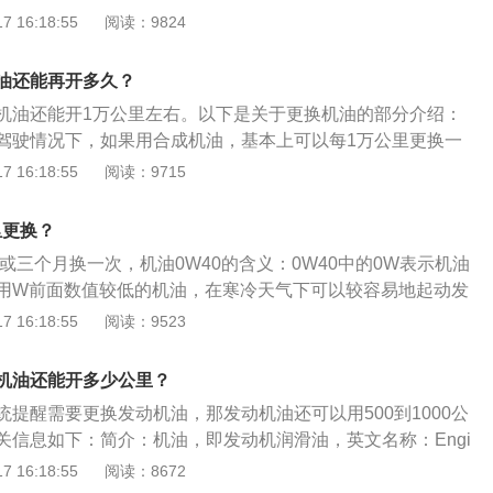
机油试纸中央；3、观察机油在试纸上的变化，如果机油分为
 16:18:55
阅读：9824
环，中间层为扩散环，最里一层黑色倒是机油沉面积倒，说明
；如果机油在试纸上分层不明显，两层，中间没有明显的黑色
油还能再开多久？
还可以继续使用。
机油还能开1万公里左右。以下是关于更换机油的部分介绍：
驾驶情况下，如果用合成机油，基本上可以每1万公里更换一
可以拖上2万公里。汽车维修专业人士认为，一般驾驶指的是
 16:18:55
阅读：9715
行驶，很少停停走走。但如果常在城市驾车，走到哪里都有红
车，而且每一趟的路程大多数又不超过十几公里，这种驾驶法
里更换？
重要性：机油相对于汽车，就如同血液相对于人体一样，发动
里或三个月换一次，机油0W40的含义：0W40中的0W表示机油
。发动机工作中，活塞运动会产生摩擦，汽油在汽缸中爆燃，
用W前面数值较低的机油，在寒冷天气下可以较容易地起动发
会高达600℃，同时也会摩擦产生金属颗粒等废物。
介绍：不同汽车换机油的时间：矿物油的更换周期是半年或50
 16:18:55
阅读：9523
成油是半年或者7500公里一换。全合成油则是半年或者10000
严格按照说明书要求进行里程的间隔保养，避免出现严重损
机油还能开多少公里？
注意事项：机油加入量要合适，以机油尺为准。加入机油后启
提醒需要更换发动机油，那发动机油还可以用500到1000公
部件是否有渗漏现象。启动机发动机后，运转3分钟再次确认
关信息如下：简介：机油，即发动机润滑油，英文名称：Engi
正常刻度，无渗漏，进行保养灯归零，换油结束。
发动机起到润滑减磨、辅助冷却降温、密封防漏、防锈防蚀、减震缓
 16:18:55
阅读：8672
汽车的“血液”。组成成分：机油由基础油和添加剂两部分组