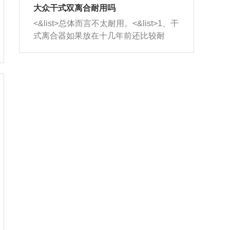
室，最后形成废气排出，就可以让三元
无法制作，需要将车辆送到修理厂或4s
造成烧机油。<&list>3、机油粘度。使用
大众干式双离合耐用吗
催化器得到清洗，排气管堵塞的情况就
店；<&list>2.车辆半轴套管防尘罩破
机油粘度过小的话，同样会有烧机油现
<&list>总体而言不太耐用。<&list>1、干
能够得到解决。
裂，破裂后会出现漏油现象，使半轴磨
象，机油粘度过小具有很好的流动性，
式离合器如果放在十几年前还比较耐
损严重，磨损的半轴容易损坏，产生异
容易窜入到气缸内，参与燃烧。<&list>
用，但是由于现在的汽车发动机动力输
响；<&list>3.稳定器的转向胶套和球头
4、机油量。机油量过多，机油压力过
出越来越高，使得干式离合器散热不足
老化，一般是使用时间过长造成的。解
大，会将部分机油压入气缸内，也会出
的缺陷也逐渐暴露出来。<&list>2、由于
决方法是更换新的质量好的转向橡胶套
现烧机油。<&list>5、机油滤清器堵塞：
干式双离合的工作环境暴露在空气中，
和球头。
会导致进气不畅，使进气压力下降，形
而离合器的散热也是通离合器罩上面的
成负压，使机油在负压的情况下吸入燃
几个小孔来进行散热。但是在行驶过程
烧室引起烧机油。<&list>6、正时齿轮或
中变速箱需要换挡，就不得不使得离合
链条磨损：正时齿轮或链条的磨损会引
器频繁工作。<&list>3、长时间的低速行
起气阀和曲轴的正时不同步。由于轮齿
驶以及过于频繁的启停，导致离合器的
或链条磨损产生的过量侧隙，使得发动
温度不断升高，而低速行驶时空气流动
机的调节无法实现：前一圈的正时和下
效率不高，无法将离合器中的热量有效
一圈可能就不一样。当气阀和活塞的运
的带走，导致离合器内部的温度不断升
动不同步时，会造成过大的机油消耗。
高，加速离合器的磨损。
解决方法：更换正时齿轮或链条。<&list
>7、内垫圈、进风口破裂：新的发动机
设计中，经常采用各种由金属和其他材