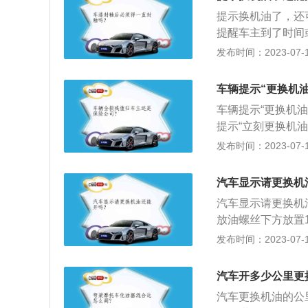
则很容易损坏到发
提示换机油了，还
提醒车主到了时间
机油滤芯、清洁空
发布时间：2023-07-17
液面是否正常；3
用有：1、保证车
车辆提示“更换机
胎的消耗；3、增
车辆提示“更换机
少噪音和对环境的
提示“立刻更换机
成机油，基本上可
发布时间：2023-07-17
维修专业人士认为
3、机油相对于汽
汽车显示请更换机
动机工作中，活塞
汽车显示请更换机
达600℃，同时
放油螺丝下方放置
下工作，机油就起
两分钟，放干后拧
发布时间：2023-07-17
动机的正常运转，
下，用漏斗对准注
洁、密封防漏、防
汽车开多少公里更
油、全合成油。
汽车更换机油的公