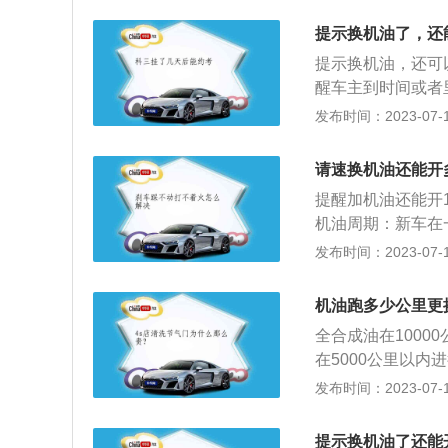
成。基础油是润滑
提示换机油了，还
改善基础油性能方
提示换机油，还可
醒车主到时间或者
件：更换发动机机
发布时间：2023-07-17
有损坏。油液：检
无吃胎、鼓包、损
请速换机油还能开
降低其零件和轮胎
提醒加机油还能开
以减少噪音和对环
机油周期：新车在
换一次机油，有些
发布时间：2023-07-17
如同血液相对于人
工作，机油就起到
机油跑多少公里更
的正常运转，延长
全合成油在1000
的作用非常重要。
在5000公里以
机油滴在机油试纸
发布时间：2023-07-17
但还是得尽快更换
行更换，动手更换
提示换机油了还能