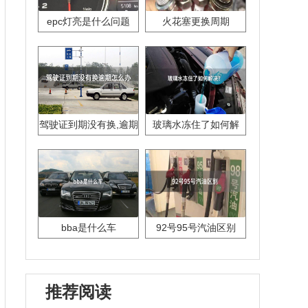
epc灯亮是什么问题
火花塞更换周期
驾驶证到期没有换,逾期
玻璃水冻住了如何解
怎么办??
决？
bba是什么车
92号95号汽油区别
推荐阅读