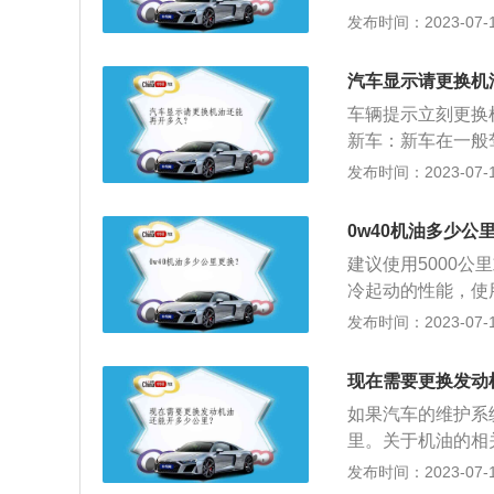
尺，滴一滴机漆得
发布时间：2023-07-17
三层，最外层是油
需要更换润滑油了
汽车显示请更换机
倒，说明应该机油
车辆提示立刻更换
新车：新车在一般
次机油，有些甚至
发布时间：2023-07-17
经常在高速公路上
绿灯，动不动就塞
0w40机油多少公
属于耗损性驾驶。
建议使用5000公
机就是汽车的心脏
冷起动的性能，使
在发动机中的温度
动机。以下是相关
发布时间：2023-07-17
00公里一换，半合
公里一换。新车要
现在需要更换发动
害。新车换机油的
如果汽车的维护系统
动发动机，检查各
里。关于机油的相
机油的油。油量到
ne-oil。能对
发布时间：2023-07-17
冲等作用。被誉为