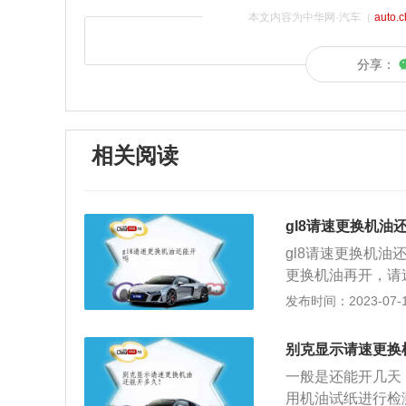
本文内容为中华网·汽车（
auto.
分享：
相关阅读
gl8请速更换机油
gl8请速更换机
更换机油再开，请
命。当机油的油量
发布时间：2023-07-17
压力下降，汽车就
时继续长时间行驶
别克显示请速更换
的剩余量。汽车发
一般是还能开几天
密封防漏、防锈防
用机油试纸进行检
寿命。