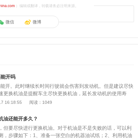
china.com
）编辑或翻译，转载请务必注明来源。
微信
微博
还能开吗
油还能开。此时继续长时间行驶就会伤害到发动机。但是建议尽快
速更换机油是提醒车主尽快更换机油，延长发动机的使用寿
不足，使机油泵的泵油量减少或因进空气泵不上油，致使机油
 16:18:55
阅读：1049
会亮起机油压力不足报警灯，仪表盘显示“请速更换机油”，此
就会伤害到发动机。汽车通常都有机油尺，用来检测汽车机油
机油还能开多久？
动机运转工作的过程中，机油起着润滑减磨、辅助冷却降温、
，但要尽快进行更换机油。对于机油是不是失败的话，可以利
蚀、减震缓冲等作用，从而减少摩擦损耗，延长发动机的使用
测，步骤如下：1、准备一张空白的机器油试纸；2、利用机油