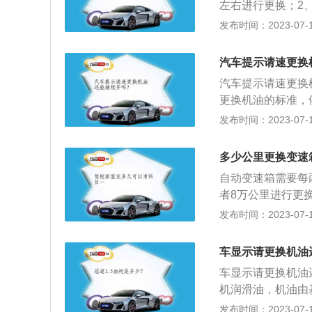
左右进行更换；2
行驶10000公
发布时间：2023-07-17
从而减少磨损；2
将发动机零件上的
汽车提示请速更换
动冲洗零件工作面
汽车提示请速更换
更换机油的标准，
剩余油不够，使机
发布时间：2023-07-17
车闪烁机油压力不
汽车机油。发动机
多少公里更换变速
颈等摩擦会因机油
自动变速箱需要每
机油不足时，会导
者8万公里进行更
冷却，或者会造成
速箱正常工作并延
发布时间：2023-07-17
滑减少磨损，发动
的润滑效果，在严
动，容易造成磨损
动变速箱油，自动
相对滑动的零件表
车显示请更换机油
油称为齿轮油，用
箱再散发至空气中
车显示请更换机油
滑。
上的碳化物、油泥
机润滑油，机油由
工作面上产生的脏
用：1、冷却降温
发布时间：2023-07-17