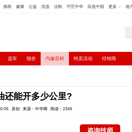
插画
健康
公益
优选
法制
守艺中华
应急中国
更多
地
选车
报价
汽修百科
特卖活动
经销商
油还能开多少公里?
0:05
原创
来源：中华网
阅读：2349
咨询技师