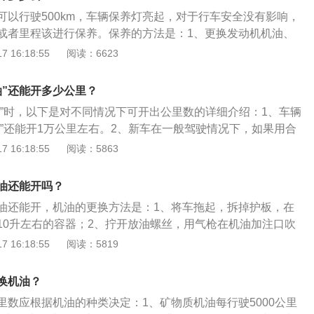
动机。
可以行驶500km，车辆保养灯亮起，对于行车安全没有影响，
或者里程该进行保养。保养的方法是：1、更换发动机机油、
气滤芯，检查发电机皮带和雨刷片是否有损坏；2、各种油液
 16:18:55
阅读：6623
、轮胎气压是否正常，轮胎有无吃胎、鼓包、损坏。保养的作
辆处于优良的性能状态；2、提高车辆的效率，降低其零件和轮
油”还能开多少公里？
加行车安全；4、避免车辆发生问题导致产生危险；5、可以减
油”时，以下是对不同情况下可开出公里数的详细介绍：1、车辆
污染；6、保持车辆外观整洁，防止损伤。
油”还能开1万公里左右。2、新车在一般驾驶情况下，如果用合
以每1万公里更换一次机油，有些甚至可以拖上2万公里。汽车
 16:18:55
阅读：5863
，“一般驾驶”指的是经常在高速公路上行驶，很少停停走走。
车，就如同血液相对于人体一样，发动机就是汽车的心脏。发
油还能开吗？
运动会产生摩擦，汽油在汽缸中爆燃，在发动机中的温度会高
油还能开，机油的更换方法是：1、将车拖起，拆掉护板，在
也会摩擦产生金属颗粒等废物。4、发动机在这个极端恶劣的环境
10升左右的容器；2、拧开放油螺丝，用气枪在机油加注口吹
到了润滑、降温、清洗发动机摩擦产生的赃物的作用，保障发
好放油螺丝并用纸巾擦拭检查是否漏油；3、装好护板并放
 16:18:55
阅读：5819
延长发动机的寿命。
油口添加机油。机油的作用是：润滑、辅助冷却降温、清洗清
锈防蚀、减震缓冲、抗磨。机油的种类分为矿物机油、半合成
换机油？
里数应根据机油的种类决定：1、矿物质机油每行驶5000公里