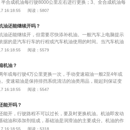
、半合成机油每行驶8000公里左右进行更换；3、全合成机油每
里左右进行更换。机油的作用是：1、将相对滑动的零件表面隔开，
 16:18:55
阅读：5807
、将热量带回机油箱再散发至空气中帮助水箱冷却发动机；3、
碳化物、油泥、磨损金颗粒循环带回机油箱，通过润滑油的流
机油还能继续开吗？
上产生的脏物。
机油还能继续开，但需要尽快添补机油。一般汽车上电脑提示
依据的是汽车行车的行程或汽车机油使用的时间。当汽车机油
油泵的泵油量少或因进空气泵不上油，导致机油压力降低，汽
 16:18:55
阅读：5579
够警报，车内仪表盘表明请速更换机油，提醒车主要尽早填补
机油不足的影响：当发动机油底壳中的机油不足时，轴承与轴
箱机油？
的量少而润滑不良，加剧磨损程度，甚至引发烧瓦轴事故；当
两年或每行驶4万公里更换一次，手动变速箱油一般2至4年或
致发动机内部部件磨损加快，发动机损坏；还会造成活塞不能
换。变速箱油是保持排挡系统清洁的油类用品，能起到保证变
机油泵泵不上油，短时间内会导致机体抱死。机油的作用：润
长传动装置寿命的作用，具有抗低温于低温时也能进行极有效
 16:18:55
阅读：5547
机的活塞和汽缸之间，主轴和轴瓦之间均存在着快速的相对滑
苛操作条件下减少油品损失。变速箱油分为自动变速箱油和手
，而优质的机油能在两个滑动表面间形成足够厚度的油膜，将
变速箱油简称atf，是专门用于自动变速器的油液；手动变速箱
面隔开，从而减少磨损；冷却降温，机油能够将热量带回机油
还能开吗？
于一般负荷下的正、伞齿轮，以及变速箱和转向器等齿轮的润
帮助水箱冷却发动机；清洗清洁，好的机油能够将发动机零件
还能开，行驶路程不可以过长，要及时更换机油。机油即发动
、磨损金属颗粒循环带回机油箱，通过润滑油的流动冲洗零件
基础油和添加剂组成，基础油是润滑油的主要成分。机油的作
物。
；2、密封防漏；3、清洗清洁；4、减震缓冲；5、润滑减少磨
 16:18:55
阅读：5318