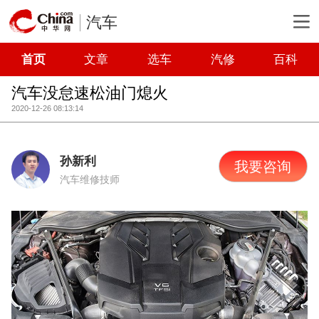
汽车
首页
文章
选车
汽修
百科
汽车没怠速松油门熄火
2020-12-26 08:13:14
孙新利
我要咨询
汽车维修技师