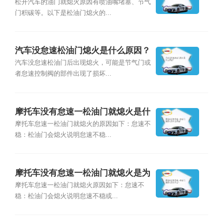
松开汽车的油门就熄火原因有喷油嘴堵塞、节气
门积碳等。以下是松油门熄火的...
汽车没怠速松油门熄火是什么原因？
汽车没怠速松油门后出现熄火，可能是节气门或
者怠速控制阀的部件出现了损坏...
摩托车没有怠速一松油门就熄火是什
么原因？
摩托车怠速一松油门就熄火的原因如下：怠速不
稳：松油门会熄火说明怠速不稳...
摩托车没有怠速一松油门就熄火是为
什么？
摩托车怠速一松油门就熄火原因如下：怠速不
稳：松油门会熄火说明怠速不稳或...