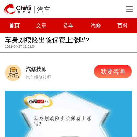
汽车
首页
文章
选车
汽修
百科
车身划痕险出险保费上涨吗?
2021-04-27 12:51:04
汽修技师
我要咨询
汽车维修技师