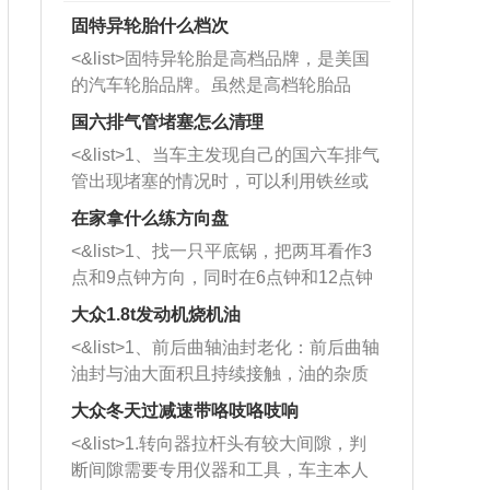
固特异轮胎什么档次
<&list>固特异轮胎是高档品牌，是美国
的汽车轮胎品牌。虽然是高档轮胎品
牌，但是中高低端的轮胎都有生产，这
国六排气管堵塞怎么清理
也是为了更好的开拓市场。
<&list>1、当车主发现自己的国六车排气
管出现堵塞的情况时，可以利用铁丝或
者是细棍，直接将杂物给取出来，如果
在家拿什么练方向盘
堵塞情况比较严重，也可以采取应急措
<&list>1、找一只平底锅，把两耳看作3
施。 <&list>2、直接利用木棍将所有的
点和9点钟方向，同时在6点钟和12点钟
杂物推到排气管里面的位置处，然后将
方向做一个标记。 <&list>2、双手握住
三元催化器拆解开，就可以将堵塞的东
大众1.8t发动机烧机油
平底锅两耳，然后往左打半圈、一圈、
西取出来。但如果是因为积碳过多引起
<&list>1、前后曲轴油封老化：前后曲轴
一圈半的练习，往右同样也要打相同的
的堵塞，就需要将三元催化器泡在草酸
油封与油大面积且持续接触，油的杂质
圈数。 <&list>3、最后强调要反复练
中进行清洗。 <&list>3、也可以利用清
和发动机内持续温度变化使其密封效果
习，这样就可以形成肌肉记忆，在真实
大众冬天过减速带咯吱咯吱响
洗剂对堵塞的情况得到解决，将清洗剂
逐渐减弱，导致渗油或漏油。<&list>2、
驾驶车辆时，不需要记忆也能打好方
放在燃油箱中，与燃油混合后，车辆启
<&list>1.转向器拉杆头有较大间隙，判
活塞间隙过大：积碳会使活塞环与缸体
向。
动时，就可以和汽油一起进入到燃烧
断间隙需要专用仪器和工具，车主本人
的间隙扩大，导致机油流入燃烧室中，