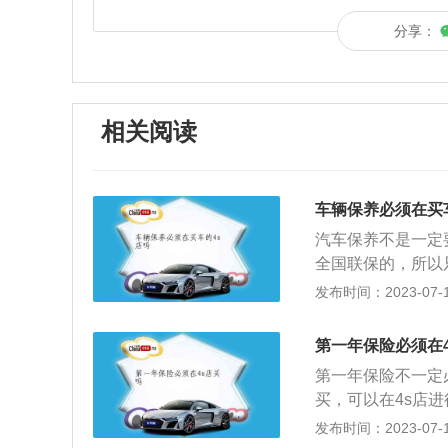
分享：
相关阅读
车辆保养必须在买
汽车保养不是一定
全国联保的，所以
还可以选择去汽车
发布时间：2023-07-17
相比于外面的修理
也会相对高一些，
第一年保险必须在
术上有保障，在零
第一年保险不一定
说要比较的高，这
买，可以在4s店
配件，除此之外很
保险需要在店内进
发布时间：2023-07-17
对于4s店的印象
的事项有下面几种