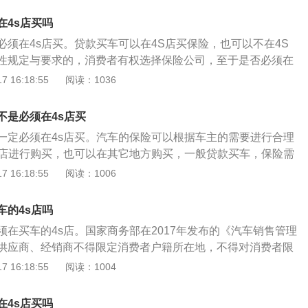
。脱保再买车险就要由保险公司的人来对车辆进行检查了，很
在4s店买吗
脱保。2、保险要注意购买的时间。汽车保险一般是在新车拿
必须在4s店买。贷款买车可以在4S店买保险，也可以不在4S
买的，如果续保的车辆要购买汽车保险，在前一年的汽车保险
性规定与要求的，消费者有权选择保险公司，至于是否必须在
购买汽车保险。3、保险项目选择合适的。新车要尽量买全保
看合同的约定。如果在贷款买车时签订的合同里没有写明在指
 16:18:55
阅读：1036
车损、三者、盗抢、玻璃险等都要买，当然要根据个人经济情
就可以不在4S店里买商业险。根据《消费者权益保护法》第九
三者险。如果车辆年限较长，驾驶人驾龄较高，可以购买少一
款规定，消费者有自主选择商品和服务的权利，不得强制交
保险只购买车损险和10万第三者责任险就可以了。
不是必须在4s店买
求必须在其处购买首年保险，就违反了上述法律规定，应属无
一定必须在4s店买。汽车的保险可以根据车主的需要进行合理
及车辆保值问题，即便是4S店要求消费者在4S店购买保险，也
s店进行购买，也可以在其它地方购买，一般贷款买车，保险需
的保险公共消费者选择，价格也应与市面价格一致，如果价格
，同时还会收取一定的续保押金。购买车险渠道：1、可以在4
 16:18:55
阅读：1006
4S店协商处理也可进行举报投诉，由执法人员调查后进行处
以携带好相关资料，如身份证前往保险公司购买车险。3、可以
，担保公司为借款人指定保险公司投保已成为车贷行业的潜规
话购买车险。4、可以在保险公司的官网或保险公司的公众号
内，借款人不得转投其他保险公司，否则属于违约。如果违约
车的4s店吗
车险的购买。车险购买对于车主来说是比较自由的，除了必须
借款人交的保证金。
须在买车的4s店。国家商务部在2017年发布的《汽车销售管理
商业车险险种车主可以自由选择投保，也可以自由选择通过何
供应商、经销商不得限定消费者户籍所在地，不得对消费者限
保险注意事项：1、新车购买汽车保险时，要将车损、三者、
、金融、保险、救援等产品的提供商和售后服务商，但家用汽
 16:18:55
阅读：1004
不计免赔险购买了，虽然只差几百块钱，但是真正遇到交通事
召回等由供应商承担费用时使用的配件和服务除外。在4S店购
只承担80%的赔偿，如果没有不计免赔险，剩下的20%需要车
1、如果4S店让在店内买保险，只需要打同一个保险公司的车
不计免赔险后，车主需要赔偿的金额会更低一些。2、汽车出
在4s店买吗