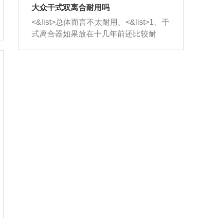
室，最后形成废气排出，就可以让三元
无法制作，需要将车辆送到修理厂或4s
造成烧机油。<&list>3、机油粘度。使用
大众干式双离合耐用吗
催化器得到清洗，排气管堵塞的情况就
店；<&list>2.车辆半轴套管防尘罩破
机油粘度过小的话，同样会有烧机油现
<&list>总体而言不太耐用。<&list>1、干
能够得到解决。
裂，破裂后会出现漏油现象，使半轴磨
象，机油粘度过小具有很好的流动性，
式离合器如果放在十几年前还比较耐
损严重，磨损的半轴容易损坏，产生异
容易窜入到气缸内，参与燃烧。<&list>
用，但是由于现在的汽车发动机动力输
响；<&list>3.稳定器的转向胶套和球头
4、机油量。机油量过多，机油压力过
出越来越高，使得干式离合器散热不足
老化，一般是使用时间过长造成的。解
大，会将部分机油压入气缸内，也会出
的缺陷也逐渐暴露出来。<&list>2、由于
决方法是更换新的质量好的转向橡胶套
现烧机油。<&list>5、机油滤清器堵塞：
干式双离合的工作环境暴露在空气中，
和球头。
会导致进气不畅，使进气压力下降，形
而离合器的散热也是通离合器罩上面的
成负压，使机油在负压的情况下吸入燃
几个小孔来进行散热。但是在行驶过程
烧室引起烧机油。<&list>6、正时齿轮或
中变速箱需要换挡，就不得不使得离合
链条磨损：正时齿轮或链条的磨损会引
器频繁工作。<&list>3、长时间的低速行
起气阀和曲轴的正时不同步。由于轮齿
驶以及过于频繁的启停，导致离合器的
或链条磨损产生的过量侧隙，使得发动
温度不断升高，而低速行驶时空气流动
机的调节无法实现：前一圈的正时和下
效率不高，无法将离合器中的热量有效
一圈可能就不一样。当气阀和活塞的运
的带走，导致离合器内部的温度不断升
动不同步时，会造成过大的机油消耗。
高，加速离合器的磨损。
解决方法：更换正时齿轮或链条。<&list
>7、内垫圈、进风口破裂：新的发动机
设计中，经常采用各种由金属和其他材