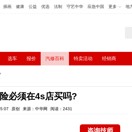
插画
健康
公益
优选
法制
守艺中华
应急中国
更多
地
选车
报价
汽修百科
特卖活动
经销商
?
险必须在4s店买吗?
5:07
原创
来源：中华网
阅读：2431
咨询技师