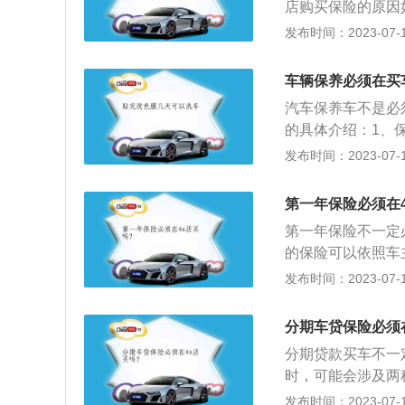
店购买保险的原因
贷款，办妥所有手
从销售保险这一项
发布时间：2023-07-17
户；按期还款。借
加优惠：给4S店
款结清。贷款结清
通过销售保险的部
车辆保养必须在买
汽车保养车不是必
的具体介绍：1、
箱系统、空调系统
发布时间：2023-07-17
常，消除隐患，预
库内长时间运转发
第一年保险必须在
闻不着的毒气。长
第一年保险不一定
恶心呕吐、体虚目
的保险可以依照车
它地方购买。2、
发布时间：2023-07-17
会收取一定的续保
展资料：1、提成
分期车贷保险必须
提成，“驻点”保
分期贷款买车不一
会以“更换”定损，
时，可能会涉及两
要利润在于汽车的
一种是其他银行和
发布时间：2023-07-17