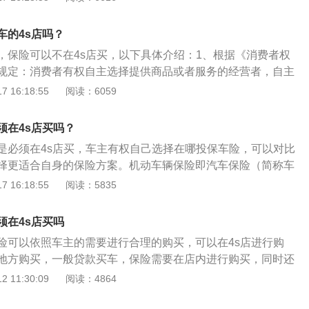
则是先通过银行审批下款，以便取钱买车。3、但无论哪种贷
权自由购买。所以说在贷款购买时，用户可以选择自己的保险
车的4s店吗？
，不必受4S店的约束。
，保险可以不在4s店买，以下具体介绍：1、根据《消费者权
规定：消费者有权自主选择提供商品或者服务的经营者，自主
服务方式，自主决定购买或者不购买任何一种商品、接受或者
 16:18:55
阅读：6059
务。2、销售过程中，商家可以提出办理保险的建议，但不可
3、消费者在自主选择商品或者服务时，有权进行比较、鉴别
须在4s店买吗？
是必须在4s店买，车主有权自己选择在哪投保车险，可以对比
择更适合自身的保险方案。机动车辆保险即汽车保险（简称车
车辆由于自然灾害或意外事故所造成的人身伤亡或财产损失负
 16:18:55
阅读：5835
业保险。汽车保险标志上注有中国保险监督管理委员会监制字
主要文字采用了国际上先进的红色荧光防伪油墨，文字下横线
须在4s店买吗
防伪性能较好，除为不同的经营公司预留出印刷公司标志的区
险可以依照车主的需要进行合理的购买，可以在4s店进行购
样是全国统一。
地方购买，一般贷款买车，保险需要在店内进行购买，同时还
押金。4S店为什么尽力推销车险甚至强制车主购买保险，原因
 11:30:09
阅读：4864
帮“驻点”保险公司卖一份车险，它就能获得一定金额的提成。4
馈——比如，在定损时，“驻点”保险公司会把要求放宽些。一些