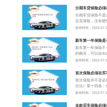
经过去，没有续保
分期车贷保险必须
麻烦的，所以不要
分期车贷保险不是
到合格证后才能购
店买保险，没有硬
到期一个月内可以
店内买保险，需要
发布时间：2023-07-17
险，尤其是新手，
定担保公司续保，
况，选择多少万的
条、第十六条第三
些项目，一般商业
新车第一年保险是
易。如果4S店要
新车第一年保险不
效。贷款购车因涉
的购买，可以在4
必须提供多家指定
要在店内进行购买
发布时间：2023-07-17
过高，消费者可与
s店购买。2、可
理。目前的情况是
拨打保险公司的电
则，在贷款的年限
首次保险必须在买
等第三方渠道进行
的话，就不能退还
首次保险并不是必
要买交强险之外，
办法》第十四条：
种渠道投保。新车
定汽车配件、用品
发布时间：2023-07-17
车上人员等险种的
车产品三包服务、
故时，很多的险种
买保险注意事项：
主自己承担，购买
全款买车保险必须