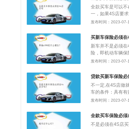
险购买电话，就能
险后根据事故的大
全款买车是可以不
格和4S店的驻点
当时的费用，但出
一，如果4S店要
来购买；2、在4
用更换保险公司的
于违法行为，遇到
发布时间：2023-07-17
更多修车易、赔款
网，都能查到车辆
经销商不得限定消
定不在4S店购买，
损失，如果第一年
提供商和售后服务
在4S店内已经购
买新车保险必须在
成不必要的损失。
用的配件和服务除
新车并不是必须在
不能限定消费者必
险，即机动车辆保
全款购买的车辆只
灾害或意外事故所
发布时间：2023-07-17
是否购买。2、贷
分类：商业险为不
者责任险，车辆盗
基本险包括第三者
车、电瓶车、摩托
贷款买新车保险必
抢险）、车上责任
险可分交强险和商
不一定,在4S店
车辆停驶损失险、
附加险两个部分。
车的条件：具有有
证明；具有稳定的
发布时间：2023-07-17
款人认可的购车合
程：客户申请。客
全款买车保险必须
订合同。银行对借
不是必须在4S店
同，视情况办理相