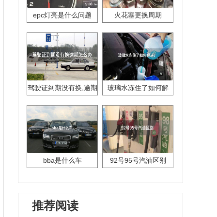
epc灯亮是什么问题
火花塞更换周期
驾驶证到期没有换,逾期
玻璃水冻住了如何解
怎么办??
决？
bba是什么车
92号95号汽油区别
推荐阅读