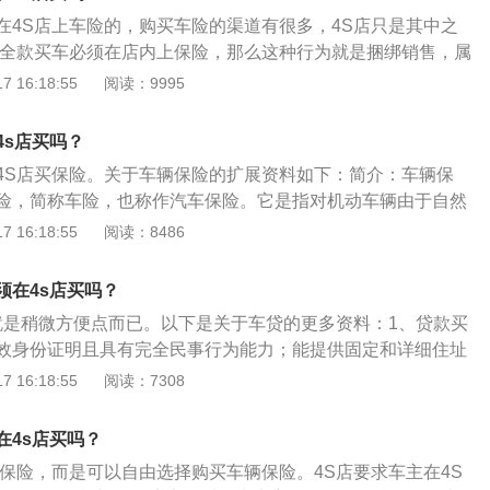
知道这家保险公司同险种的最低价是多少。可以直接以这个价
小来判断要不要通知保险公司，通知保险公司，虽然可以节省
在4S店上车险的，购买车险的渠道有很多，4S店只是其中之
保险销售去谈，绝大多数情况下，对方会同意以电话车险的报价
险次数增加后，第二年的保险费用会比今年的费用高，如果使
求全款买车必须在店内上保险，那么这种行为就是捆绑销售，属
S店买保险能享受到更便利的理赔维修服务。尤其是豪车会面临
方式来避免保费的增加，目前来看希望不大，由于保险公司联
这种行为是可以举报的。根据《汽车销售管理办法》供应商、
 16:18:55
阅读：9995
难的问题；3、如果4S保险的报价比车险要差距太多。已经决
的出险情况。3、即使一年来车辆未出险，也不要觉得自己有
费者户籍所在地，不得对消费者限定汽车保险、救援等产品的
而4S店强制你进行购买，可以拨打12315直接投诉；4、如果
没有出险，第二年的保险该买还要买，避免出现突发事件，造
商，但家用汽车产品三包服务、召回等由供应商承担费用时使
买，可以去该保险所在营业厅退保。
4s店买吗？
外。也就是说，客户是可以自行选择在哪里买车险的，经销商
4S店买保险。关于车辆保险的扩展资料如下：简介：车辆保
须得在4s店买保险。新车辆必须要购买的保险分两种情况:1、
险，简称车险，也称作汽车保险。它是指对机动车辆由于自然
需要购买车辆的交强险就可以，商业保险根据自身情况来决定
造成的人身伤亡或财产损失负赔偿责任的一种商业保险。车险
 16:18:55
阅读：8486
款的车辆除了购买交强险之外，还需要购买商业保险中的第三
定值保险，分为基本险和附加险，其中附加险不能独立保险。
抢险，不计免赔险。机动保险：机动车辆保险是以汽车、电
责任险和车辆损失险（车损险）；附加险包括全车盗抢险（盗
车、拖拉机等机动车辆作为保险标的的一种保险。机动车辆保
须在4s店买吗？
险、无过失责任险、车载货物掉落责任险、玻璃单独破碎险、
业险两大类，而商业险又可以具体分为基本险（也称主险）和
做就是稍微方便点而已。以下是关于车贷的更多资料：1、贷款买
自燃损失险、新增设备损失险、不计免赔特约险。
效身份证明且具有完全民事行为能力；能提供固定和详细住址
职业和按期偿还贷款本息的能力；个人社会信用良好；持有贷
 16:18:55
阅读：7308
同或协议；合作机构规定的其他条件。2、贷款买车申请流
户向银行提出申请，书面填写申请表，同时提交相关资料；签
在4s店买吗？
款人提交的申请资料审核通过后，双方签订借款合同、担保合
买保险，而是可以自由选择购买车辆保险。4S店要求车主在4S
关公证、抵押登记手续等；发放贷款。经银行审批同意发放的