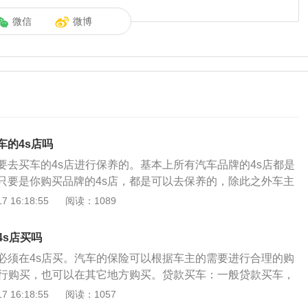
微信
微博
车的4s店吗
要去买车的4s店进行保养的。基本上所有汽车品牌的4s店都是
只要是你购买品牌的4s店，都是可以去保养的，除此之外车主
修理厂或者是汽车修理店进行保养。去4s店保养的好处：4s店
 16:18:55
阅读：1089
店来说要更加的正规、专业一些，更加有保障，当然了，费用
4s店也会为车主寻找到最为专业的师傅和配套的工具，除了技
4s店买吗
配件上4s店也是更有优势的。去4s店保养的缺点：费用相对来
必须在4s店买。汽车的保险可以根据车主的需要进行合理的购
一点大家都是心知肚明的，毕竟4s店更正规而且配件也是原厂
进行购买，也可以在其它地方购买。贷款买车：一般贷款买车，
多4s店会为车主推荐各种乱七八糟的项目，这也导致一些车主
行购买，同时还会收取一定的续保押金。汽车买保险需要注意
 16:18:55
阅读：1057
不好，很多汽车的小毛病在4s店修理完之后就是大毛病了。
：1、买车险时车辆不要脱保。脱保是车辆保险的保障时间已