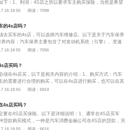
如下：1、利润：4S店之所以要求车主购买保险，当然是希望
续后，银行按合同约定以转账方式直接划入汽车经销商的账
业务中，获得一部分利润，从中转手一次，获利不少。2、增
 16:18:55
阅读：7098
款人按借款合同约定的还款计划、还款方式偿还贷款本息；贷
的售后服务，包括保险理赔，车险服务方面提供便利条件，以及
包括正常结清和提前结清两种。
分利润，增加一些车辆的优惠活动来吸引更多客户。
车的4s店吗？
须去买车的4s店，可以选择汽车维修店。以下是关于汽车保养
保养内容：汽车保养主要包含了对发动机系统（引擎）、变速
等的保养。2、保养目的：目的是保持车容整洁，技术状况正
 16:18:55
阅读：7056
防故障发生，延长使用周期。3、保养禁忌：忌在不通风的车
动机。发动机排出的废气中含有一氧化碳，这是一种看不见又
4s店买吗？
时间处于低浓度的一氧化碳气体中，会引起头痛、呼吸急促、
必须在4s店买，以下是相关内容的介绍：1、购买方式：汽车
眩、心理混乱甚至大脑损伤等症状。
主的需要进行合理的购买，可以在4s店进行购买，也可以在其
贷款买车：一般贷款买车，保险需要在店内进行购买，同时还
 16:18:55
阅读：6824
押金。以下是4S店尽力推销车险和强制车主购买保险原因的扩
：4S店每帮“驻点”保险公司卖一份车险，它就能获得一定金额的
在4s店买吗？
险公司会把要求放宽，一些零件能更换也能修复，“驻点”保险公司
定要在4S店买保险。以下是详细说明：1、通常在4S店买车
让4S店多赚钱。2、利润：4S店销售新车利润并不算太大，主
种贷款购买模式，一种是汽车消费金融公司在4S店的贷款，另
维修保养。
金融机构的贷款。2、前者可以在4S店的帮助下申请贷款购买
 16:18:55
阅读：6616