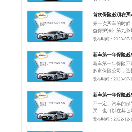
所需的车辆，后者
款方式，客户都有
首次保险必须在买
机构购买汽车保险
第一次买车的时候
益保护法》第九条
选择商品品种或者
发布时间：2023-07-17
不接受任何一项服
强制消费者购买。
新车第一年保险必
和挑选。
新车第一年保险不
多家保险公司，选
险），是指对机动
发布时间：2023-07-17
赔偿责任的一种商
样，保单呈褐色，
新车第一年保险必
由微缩文字组成，
不一定。汽车的保
域，保单规格、式
买，也可以在其它
会收取一定的续保
发布时间：2022-12-12
如下：1、4S店每
S店其它方面的回