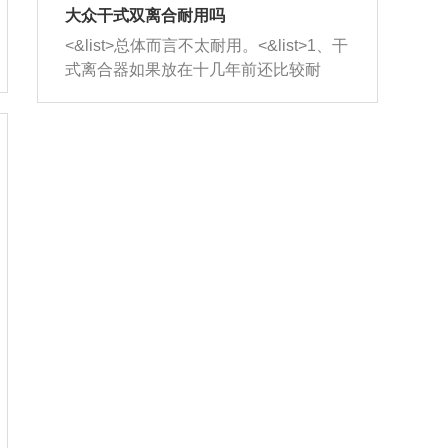
室，最后形成废气排出，就可以让三元
无法制作，需要将车辆送到修理厂或4s
造成烧机油。<&list>3、机油粘度。使用
大众干式双离合耐用吗
催化器得到清洗，排气管堵塞的情况就
店；<&list>2.车辆半轴套管防尘罩破
机油粘度过小的话，同样会有烧机油现
<&list>总体而言不太耐用。<&list>1、干
能够得到解决。
裂，破裂后会出现漏油现象，使半轴磨
象，机油粘度过小具有很好的流动性，
式离合器如果放在十几年前还比较耐
损严重，磨损的半轴容易损坏，产生异
容易窜入到气缸内，参与燃烧。<&list>
用，但是由于现在的汽车发动机动力输
响；<&list>3.稳定器的转向胶套和球头
4、机油量。机油量过多，机油压力过
出越来越高，使得干式离合器散热不足
老化，一般是使用时间过长造成的。解
大，会将部分机油压入气缸内，也会出
的缺陷也逐渐暴露出来。<&list>2、由于
决方法是更换新的质量好的转向橡胶套
现烧机油。<&list>5、机油滤清器堵塞：
干式双离合的工作环境暴露在空气中，
和球头。
会导致进气不畅，使进气压力下降，形
而离合器的散热也是通离合器罩上面的
成负压，使机油在负压的情况下吸入燃
几个小孔来进行散热。但是在行驶过程
烧室引起烧机油。<&list>6、正时齿轮或
中变速箱需要换挡，就不得不使得离合
链条磨损：正时齿轮或链条的磨损会引
器频繁工作。<&list>3、长时间的低速行
起气阀和曲轴的正时不同步。由于轮齿
驶以及过于频繁的启停，导致离合器的
或链条磨损产生的过量侧隙，使得发动
温度不断升高，而低速行驶时空气流动
机的调节无法实现：前一圈的正时和下
效率不高，无法将离合器中的热量有效
一圈可能就不一样。当气阀和活塞的运
的带走，导致离合器内部的温度不断升
动不同步时，会造成过大的机油消耗。
高，加速离合器的磨损。
解决方法：更换正时齿轮或链条。<&list
>7、内垫圈、进风口破裂：新的发动机
设计中，经常采用各种由金属和其他材