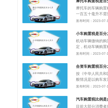
摩托车购置税是百
《机动车行驶证》
摩托车的车辆购置
税明申请表》。补
一百五十毫升不需
请表上盖章，经办
按照应税车辆的计
发布时间：2023-07-17
去掉增值税部分后按百
购置税法规定：《
小车购置税是百分
和国境内购置汽车
机动车辆缴纳的购
（以下统称应税车
定，机动车辆购置
定缴纳车辆购置税
辆购置税是每一台
发布时间：2023-07-17
要求：根据中华人
必须在60日内完
合资车购置税百分
性缴清。如果购买
按《中华人民共和
报。4s店购置税
般情况是以购车发
店缴纳车辆的购置
税后作为计税依据
发布时间：2023-07-17
候，销售人员会将
资车就是由中方与
购置税。
使用权、资金；国
汽车购置税比例是
合作情况下的产物
目前大部分消费者