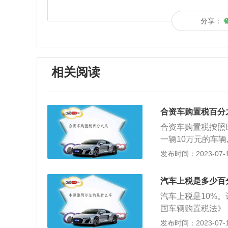
分享：
相关阅读
合资车购置税百分
合资车购置税按照
一辆10万元的车
和国车辆购置税法
发布时间：2023-07-17
车、排气量超过一
车辆购置税的纳税
汽车上税是多少百
置，是指以购买、
汽车上税是10%
行为。第三条车辆
国车辆购置税法》
收车辆购置税。第
车辆，不再征收车
发布时间：2023-07-17
税额按照应税车辆