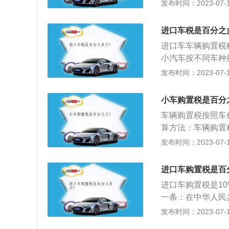
1.车辆购置税：
发布时间：2023-07-17
值税税款。
和财产征收的税收
的单位和个人征收
进口车税是百分之
是指对在我国境内
进口车车辆购置税
的车辆、船舶，根
小汽车按不同车种
财产税。3.消费
税是指以商品(含
发布时间：2023-07-17
府向消费品征收的
种流转税。销售货
果是超过130万的
租赁服务等，适用
小车购置税是百分
6升及以下排量的
车辆购置税按照车
格（含税价）÷1.
算方法：车辆购置
行驶于公共道路的
=计税价格×税率
发布时间：2023-07-17
(如机动车辆、非
价款和价外费用，
收的一种使用行为
车价中均含增值税
进口车购置税是百
剔除，即车辆购置税
进口车购置税是1
税。2、办理纳税
一条：在中华人民
税纳税申报表》同
五十毫升的摩托车
发布时间：2023-07-17
发票》报税联由主
人，应当依照本法
人。