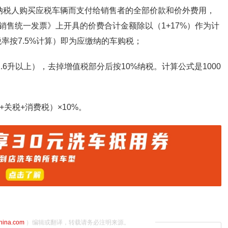
纳税人购买应税车辆而支付给销售者的全部价款和价外费用，
售统一发票》上开具的价费合计金额除以（1+17%）作为计
税率按7.5%计算）即为应缴纳的车购税；
.6升以上），去掉增值税部分后按10%纳税。计算公式是1000
关税+消费税）×10%。
china.com
）编辑或翻译，转载请务必注明来源。