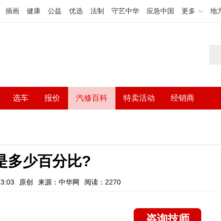
插画
健康
公益
优选
法制
守艺中华
应急中国
更多
地
选车
报价
汽修百科
特卖活动
经销商
是多少百分比?
3:03
原创
来源：中华网
阅读：2270
咨询技师