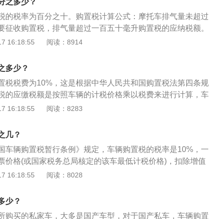
分之多少？
向原发证税务机关申请补发，并填写《换（补）车辆购置税完
税的税率为百分之十。购置税计算公式：摩托车排气量未超过
发时，如属个人，应亲自办理，不可代办；如属单位，须在申
要征收购置税，排气量超过一百五十毫升购置税的应纳税额。
人提供身份证及复印件，在申请表上签名。
税价格乘以税率计算（例如消费者购买一辆10000的摩托车，
 16:18:55
阅读：8914
分之十纳税，计算公式是10000÷1.17×0.1=999.9）。车辆
中华人民共和国车辆购置税法》中规定，第一条在中华人民共
之多少？
、有轨电车、汽车挂车、排气量超过一百五十毫升的摩托车
置税税费为10%，这是根据中华人民共和国购置税法第四条规
辆）的单位和个人，为车辆购置税的纳税人，应当依照本法规
税的应缴税额是按照车辆的计税价格乘以税费来进行计算，车
。
车辆都必须要缴纳的税费。详细介绍请看下文：缴纳购置税的
 16:18:55
阅读：8283
民共和国车辆购置税暂行条例第13条规定，机动车在购买之后
成购置税的缴纳，购置税的缴纳不允许分期来缴纳，必须是一次
之几？
的车辆为进口车辆，同样需要在60个工作日内完成购置税的申
国车辆购置税暂行条例》规定，车辆购置税的税率是10%，一
减免：减免的意思并不是不需要缴纳车辆的购置税，而是由四s
票价格(或国家税务总局核定的该车最低计税价格)，扣除增值
税，间接的算作是车辆的一种优惠政策，在购买机动车的时
，按10%税率计征车购税。以下是扩展资料：1、合资车：合
 16:18:55
阅读：8028
车辆购置税的瞬间从车价中去除，然后再由机动车购买人缴纳
国外投资方共同成立的项目。中方出资的方式，出让土地厂房
外投资方出品牌、技术、资金、人才等合资汽车就是上述情况
多少？
。国外提供技术、人才、品牌等在国内组装，但核心技术还是
所购买的私家车，大多是国产车型，对于国产私车，车辆购置