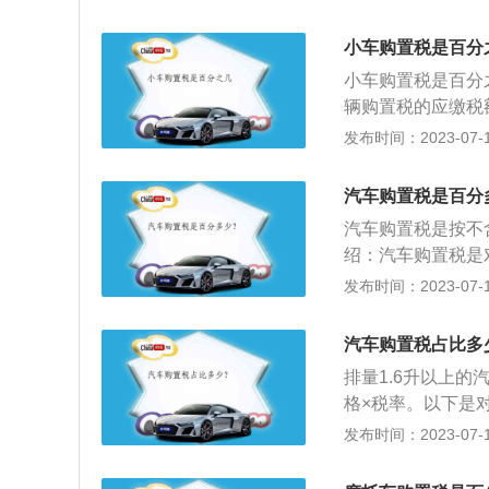
闹野购置税的应纳
共和国车辆购置税
小车购置税是百分
予以免税的外国驻
小车购置税是百分
辆。2、中国人民
辆购置税的应缴税
悬挂应急救援专用
每一台车辆都必须
发布时间：2023-07-17
专用作业车辆。5
购置税暂行条例第
纳，购置税的缴纳
汽车购置税是百分
口车辆，同样需要
汽车购置税是按不
绍：汽车购置税是
车辆购置附加费演
发布时间：2023-07-17
实施的《中华人民
车辆，因质量问题
汽车购置税占比多
理退税；退税时必
排量1.6升以上的
的，不予退税。
格×税率。以下是
置税制设置范围内
发布时间：2023-07-17
置税是对在我国境
加费演变而来。完