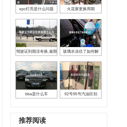
epc灯亮是什么问题
火花塞更换周期
驾驶证到期没有换,逾期
玻璃水冻住了如何解
怎么办??
决？
bba是什么车
92号95号汽油区别
推荐阅读