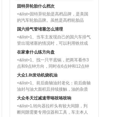
固特异轮胎什么档次
<&list>固特异轮胎是高档品牌，是美国
的汽车轮胎品牌。虽然是高档轮胎品
牌，但是中高低端的轮胎都有生产，这
国六排气管堵塞怎么清理
也是为了更好的开拓市场。
<&list>1、当车主发现自己的国六车排气
管出现堵塞的情况时，可以利用铁丝或
者是细棍，直接将杂物给取出来，如果
在家拿什么练方向盘
堵塞情况比较严重，也可以采取应急措
<&list>1、找一只平底锅，把两耳看作3
施。 <&list>2、直接利用木棍将所有的
点和9点钟方向，同时在6点钟和12点钟
杂物推到排气管里面的位置处，然后将
方向做一个标记。 <&list>2、双手握住
三元催化器拆解开，就可以将堵塞的东
大众1.8t发动机烧机油
平底锅两耳，然后往左打半圈、一圈、
西取出来。但如果是因为积碳过多引起
<&list>1、前后曲轴油封老化：前后曲轴
一圈半的练习，往右同样也要打相同的
的堵塞，就需要将三元催化器泡在草酸
油封与油大面积且持续接触，油的杂质
圈数。 <&list>3、最后强调要反复练
中进行清洗。 <&list>3、也可以利用清
和发动机内持续温度变化使其密封效果
习，这样就可以形成肌肉记忆，在真实
大众冬天过减速带咯吱咯吱响
洗剂对堵塞的情况得到解决，将清洗剂
逐渐减弱，导致渗油或漏油。<&list>2、
驾驶车辆时，不需要记忆也能打好方
放在燃油箱中，与燃油混合后，车辆启
<&list>1.转向器拉杆头有较大间隙，判
活塞间隙过大：积碳会使活塞环与缸体
向。
动时，就可以和汽油一起进入到燃烧
断间隙需要专用仪器和工具，车主本人
的间隙扩大，导致机油流入燃烧室中，