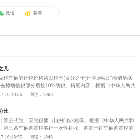
微信
微博
之几
应税车辆的计税价格乘以税率(百分之十)计算,例如消费者购买
辆,去掉增值税部分后按10%纳税。拓展内容：根据《中华人民共
》第一条在中华人民共和国境内购置汽车、有轨电车、汽车挂
 16:18:55
阅读：1068
百五十毫升的摩托车（以下统称应税车辆）的单位和个人，为
人，应当依照本法规定缴纳车辆购置税。第二条本法所称购
分比
进口、自产、受赠、获奖或者其他方式取得并自用应税车辆的
。计算公式为：应纳税额=计税价格×税率。根据《中华人民共和
购置税实行一次性征收。购置已征车辆购置税的车辆，不再征
，第三条车辆购置税实行一次性征收。购置已征车辆购置税的
四条车辆购置税的税率为百分之十。第五条车辆购置税的应纳
辆购置税。第四条车辆购置税的税率为百分之十。第五条车辆
 16:18:55
阅读：1046
的计税价格乘以税率计算。