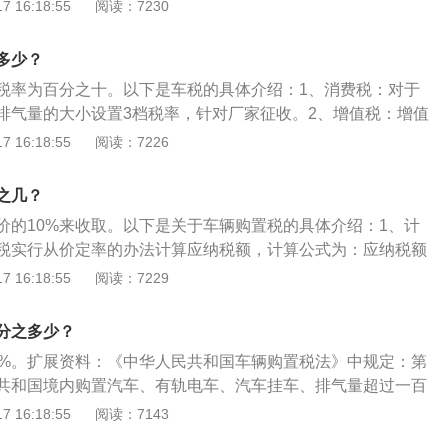
购置税是由税务机关征收的购置税制设置范围内相关财物的行为
 16:18:55
阅读：7230
。如车辆购置税等。车辆购置税是对在我国境内购置规定车辆
的一种税，它由车辆购置附加费演变而来。2.车船税：车船税
多少？
应依法到公安、交通、农业、渔业、军事等管理部门办理登记
税率为百分之十。以下是车税的具体介绍：1、消费税：对于
据其种类，按照规定的计税依据和年税额标准计算征收的一种
排气量的大小设置3档税率，针对厂家征收。2、增值税：增值
税：是以消费品的流转额作为征税对象的各种税收的统称。是政
应税劳务)在流转过程中产生的增值额作为计税依据而征收的一
 16:18:55
阅读：7226
税项，可从批发商或零售商征收。消费税是典型的间接税。如
物或者提供加工、修理修配劳务以及进口货物、提供有形动产
豪车还需要多交10%的消费税。
17%的税率，汽车买卖正适用于这一项。3、购置税：对购置1.
之几？
乘用车按10%的税率征收车辆购置税。新车购置税等于新车价
价的10%来收取。以下是关于车辆购置税的具体介绍：1、计
17（增值税率17%）x购置税率。4、车船税：车船使用税是对
税实行从价定率的办法计算应纳税额，计算公式为：应纳税额
车辆和航行于国内河流、湖泊或领海口岸的船舶，按照其种类
。如果消费者买的是国产私车，计税价格为支付给经销商的全部
 16:18:55
阅读：7229
机动车辆、载人汽车、载货汽车等)、吨位和规定的税额计算征
不包括增值税税款(税率17%)。因为机动车销售专用发票的购
税。
税款，所以在计征车辆购置税税额时，必须先将17%的增值税
分之多少？
计税价格=发票价÷1.17，然后再按10%的税率计征车辆购置
0%。扩展资料：《中华人民共和国车辆购置税法》中规定：第
申报准备材料：纳税人办理纳税申报时应如实填写《车辆购置
共和国境内购置汽车、有轨电车、汽车挂车、排气量超过一百
时提供以下资料的原件和复印件。复印件和《机动车销售统一
（以下统称应税车辆）的单位和个人，为车辆购置税的纳税
 16:18:55
阅读：7143
管税务机关留存，其他原件经主管税务机关审核后退还纳税
规定缴纳车辆购置税。第二条：本法所称购置，是指以购买、