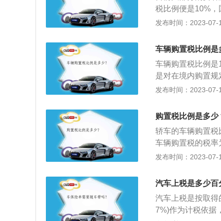
由国外掌握。2、
税比例便是10%
财物的行为和财产
格×税率的计算公
发布时间：2023-07-17
不同情况，按照下
购买应税车辆而支
车辆购置税比例是
是说按取得的《机动
车辆购置税比例是
计税依据，乘以1
是对在境内购置规
来。车辆购置税根
发布时间：2023-07-17
税标准，课税与价
点：车辆购置税只
购置税比例是多少
的特点，计征简便
轿车的车辆购置税
只是在退出流通进
车辆购置税的税率
乘以税率计算。应
发布时间：2023-07-17
车辆的计税价格，
扩展资料：纳税人
汽车上税是多少百
费税；纳税人自产
汽车上税是按取得
销售价格确定，不
7%)作为计税依
应税车辆的计税价