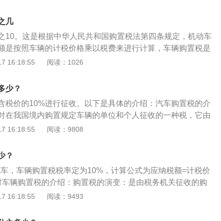
税额按照应税车辆的计税价格乘以税率计算。根据《中华人民
法》第九条下列车辆免征车辆购置税：1、依照法律规定应当
之几
华使馆、领事馆和国际组织驻华机构及其有关人员自用的车
之10。这是根据中华人民共和国购置税法第四条规定，机动车
解放军和中国人民武装警察部队列入装备订货计划的车辆。3、
额是按照车辆的计税价格乘以税费来进行计算，车辆购置税是
号牌的国家综合性消防救援车辆。4、设有固定装置的非运输
要缴纳的税费。缴纳购置税的要求：根据中华人民共和国车辆
 16:18:55
阅读：1026
、城市公交企业购置的公共汽电车辆。
13条规定，机动车在购买之后必须在60日内完成购置税的缴
不允许分期来缴纳，必须是一次性缴清。如果购买的车辆为进
多少？
在60个工作日内完成购置税的申报。
含税价的10%进行征收。以下是具体的介绍：汽车购置税的介
对在我国境内购置规定车辆的单位和个人征收的一种税，它由
变而来。现行汽车购置税法的基本规范，是从2001年1月1日起
 16:18:55
阅读：9808
共和国车辆购置税暂行条例》。征收内容：已经缴纳车购税的
需将该车辆退回车辆生产厂家的，可凭生产厂家的退车证明办
少？
须交回该车车购税原始完税凭证；不能交回该车原始完税凭证
汽车，车辆购置税税率定为10%，计算公式为应纳税额=计税价
对车辆购置税的介绍：购置税的演变：是由税务机关征收的购
相关财物的行为和财产征收的税收。如车辆购置税等。车辆购
 16:18:55
阅读：9493
内购置规定车辆的单位和个人征收的一种税，它由车辆购置附
税证补办所需手续：车辆购置税完税证发生丢失，纳税人须持