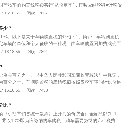
购置税：购置税是由税务机关征收的购置税制设置范围内相关
，国产私车的购置税税额实行“从价定率”，按照应纳税额=计税价
征收的税收，如车辆购置税等。
式来计算购置税。以下是扩展资料：相关规定：计税价格根据
 16:18:55
阅读：7867
列情况确定，纳税人购买自用应税车辆的计税价格，为纳税人
付给销售者的全部价款和价外费用，不包括增值税税款。也就
多少？
车销售统一发票》上开具的价费合计金额除以(1+17%)作为
10%。以下是关于车辆购置税的介绍：1、简介：车辆购置税
0%即为应缴纳的车购税。
定车辆的单位和个人征收的一种税，由车辆购置附加费演变而
据纳税人购置应税车辆的计税价格实行从价计征，以价格为计
 16:18:55
阅读：7804
值直接发生关系，价值高者多征税，价值低者少征税。2、特
确定一个统一比例税率征收，税率具有不随课税对象数额变动
？
、负担稳定，有利于依法治税。车辆购置税实行一次课征制，
比例是百分之十。《中华人民共和国车辆购置税法》中规定，
入消费领域的特定环节征收。
为百分之十。车辆购置税的应纳税额按照应税车辆的计税价格
税车辆的计税价格，按照下列规定确定：纳税人购买自用应税
 16:18:55
阅读：7498
为纳税人实际支付给销售者的全部价款，不包括增值税税款。
进口自用应税车辆的计税价格，为关税完税价格加上关税和消
分比？
自用应税车辆的计税价格，按照纳税人生产的同类应税车辆的
的《机动车销售统一发票》上开具的价费合计金额除以(1+1
包括增值税税款；纳税人以受赠、获奖或者其他方式取得自用
据，乘以10%即为应缴纳的车购税。购车需要缴纳的几种税费：
格，按照购置应税车辆时相关凭证载明的价格确定，不包括增