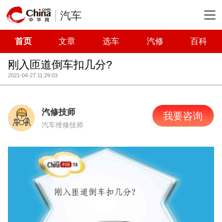
汽车
首页
文章
选车
汽修
百科
刚入匝道倒车扣几分?
2021-04-27 11:29:03
汽修技师
我要咨询
汽车维修技师