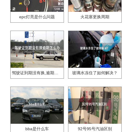
epc灯亮是什么问题
火花塞更换周期
驾驶证到期没有换,逾期怎么办??
玻璃水冻住了如何解决？
bba是什么车
92号95号汽油区别