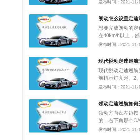
定速度下，驾驶员
发布时间：2021-11-10
线条流畅。
速关闭。现代汽车
度降低；微调速度
朗动怎么设置定速
动消除功能：当车
想要完成朗动的定
车踏板消除功能；刹
在40km/h以上
EM）简称为CC
完成设定即可。定
发布时间：2021-11-10
能是：以驾驶员要
统。其发明可以在
从而使车辆能够以
置定速航巡之后，
驾驶员不再需要控
现代悦动定速巡航
其优点是，可以在
而节省了燃油。
现代悦动定速巡航
司机的脚。同时也
航指示灯亮起。2、
的支出。
关，再向上推动并
发布时间：2021-11-10
亮起。4、松开加
控制：1、踩下离
领动定速巡航如何
速杆变为空挡。5、
领动方向盘左边按
定控制工作。8、
的，右下角那个C
巡航设定速度。
控制按钮控制。要
发布时间：2021-11-10
动开关工作正常。