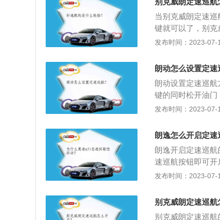
别克威朗定速巡航
就会自动恢复该功能
当别克威朗定速巡
键就可以了，别克
开关置于“ON”
发布时间：2023-07-17
达到所需车速时，
航车速按“SET”
朗动怎么设置定速
速，一旦松开按钮
朗动设置定速巡航
踩加速踏板，按“R
键的同时松开油门
1．5km／h，若
车的资料：1.动力：
发布时间：2023-07-17
的行驶速度被储存
功率为127匹，最大
F”位置，或轿车
匹，最大扭矩175
系统被完全关闭。
朗逸怎么开启定速
朗逸开启定速巡航
速巡航按钮即可开
mm、宽1806mm
发布时间：2023-07-17
机和7挡双离合变速
是前置前驱，前悬
别克威朗定速巡航
架。
别克威朗定速巡航