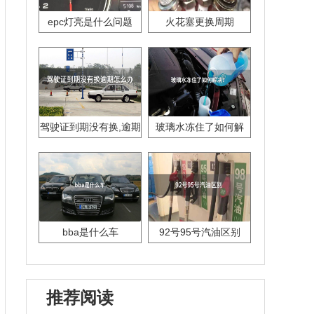
epc灯亮是什么问题
火花塞更换周期
驾驶证到期没有换,逾期
玻璃水冻住了如何解
怎么办??
决？
bba是什么车
92号95号汽油区别
推荐阅读