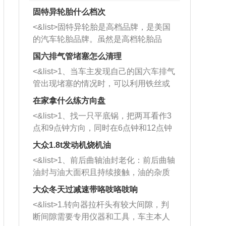
固特异轮胎什么档次
<&list>固特异轮胎是高档品牌，是美国
的汽车轮胎品牌。虽然是高档轮胎品
牌，但是中高低端的轮胎都有生产，这
国六排气管堵塞怎么清理
也是为了更好的开拓市场。
<&list>1、当车主发现自己的国六车排气
管出现堵塞的情况时，可以利用铁丝或
者是细棍，直接将杂物给取出来，如果
在家拿什么练方向盘
堵塞情况比较严重，也可以采取应急措
<&list>1、找一只平底锅，把两耳看作3
施。 <&list>2、直接利用木棍将所有的
点和9点钟方向，同时在6点钟和12点钟
杂物推到排气管里面的位置处，然后将
方向做一个标记。 <&list>2、双手握住
三元催化器拆解开，就可以将堵塞的东
大众1.8t发动机烧机油
平底锅两耳，然后往左打半圈、一圈、
西取出来。但如果是因为积碳过多引起
<&list>1、前后曲轴油封老化：前后曲轴
一圈半的练习，往右同样也要打相同的
的堵塞，就需要将三元催化器泡在草酸
油封与油大面积且持续接触，油的杂质
圈数。 <&list>3、最后强调要反复练
中进行清洗。 <&list>3、也可以利用清
和发动机内持续温度变化使其密封效果
习，这样就可以形成肌肉记忆，在真实
大众冬天过减速带咯吱咯吱响
洗剂对堵塞的情况得到解决，将清洗剂
逐渐减弱，导致渗油或漏油。<&list>2、
驾驶车辆时，不需要记忆也能打好方
放在燃油箱中，与燃油混合后，车辆启
<&list>1.转向器拉杆头有较大间隙，判
活塞间隙过大：积碳会使活塞环与缸体
向。
动时，就可以和汽油一起进入到燃烧
断间隙需要专用仪器和工具，车主本人
的间隙扩大，导致机油流入燃烧室中，