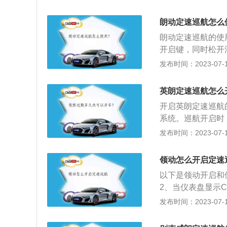
钮，即可使轿车以
过多和道路上车辆
板进行加速，松开
航功能：当按下定
朗动定速巡航怎么
后，车速超过巡航车
能立即消失。除了
朗动定速巡航的使
设定巡航车速。3、
调速杆（A/T）等
开启键，同时松开
钮，轿车将持续降
电子节油功能。(5)
速，若按关闭键或
发布时间：2023-07-17
若在车速于40km/
低速自动消除功能:
保持车速，使车辆
钮，在车速超过40
度。(9)制动踏板
成了音响、定速巡
英朗定速巡航怎么
加了些运动分，而
开启英朗定速巡航
系统。巡航开启时
钮可取消巡航控制
发布时间：2023-07-17
中有设置速度，则
已启用，则可以用
领动怎么开启定速
控制。如果巡航控
以下是领动开启和
2、当仪表盘显示C
速后按SET键就可
发布时间：2023-07-17
拨杆，提高车速，
油门或者向下推动