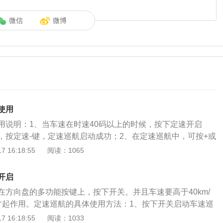
微信
微博
使用
用说明：1、当车速在时速40码以上的时候，按下定速开启
，按定速-键，定速巡航启动成功；2、在定速巡航中，可按+或
或减速的操作；3、按关闭键或踩刹车，定速巡航就关闭了。按
 16:18:55
阅读：1065
开关之后，不用踩油门踏板，定速巡航系统就能帮助司机自动
辆以固定的速度行驶。汽车采用了这种装置，就算在高速公路
开启
司机也不用再去控制汽车的油门踏板。这不仅能大大地减轻了
在方向盘的多功能按键上，按下开关。并且车速要高于40km/
也减少了汽车不必要的车速变化，可以一定量的节省了汽车燃
才起作用。定速巡航的具体使用方法：1、按下开关启动车速巡
速巡航的状态下，车辆会自动维持车速恒定，油门则会由行车
巡航车速系统启动后，轿车达到所需车速时，按一下“SET”按
 16:18:55
阅读：1033
弯路行车带来危险。因此，需适当控制车速，且盘山路或弯路