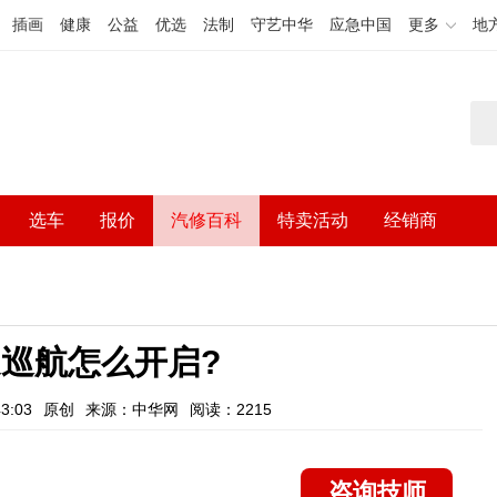
插画
健康
公益
优选
法制
守艺中华
应急中国
更多
地
选车
报价
汽修百科
特卖活动
经销商
巡航怎么开启?
3:03
原创
来源：中华网
阅读：2215
咨询技师