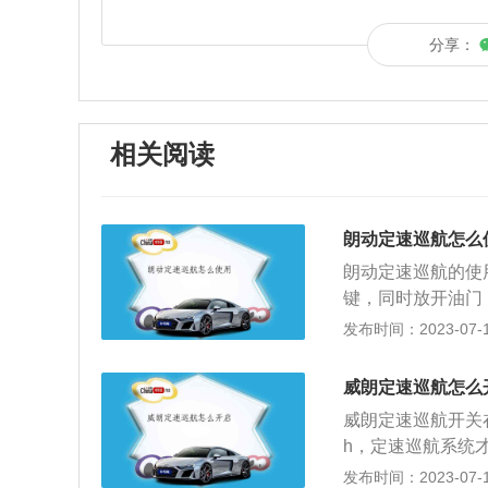
分享：
相关阅读
朗动定速巡航怎么
朗动定速巡航的使
键，同时放开油门
者-键，进行提速
发布时间：2023-07-17
司机要求的速度合
地保持车速，使车
威朗定速巡航怎么
上长时间地行车，
威朗定速巡航开关
司机的疲劳，同时
h，定速巡航系统
料。当汽车处于定
航系统。2、设定
发布时间：2023-07-17
电脑控制，往往给