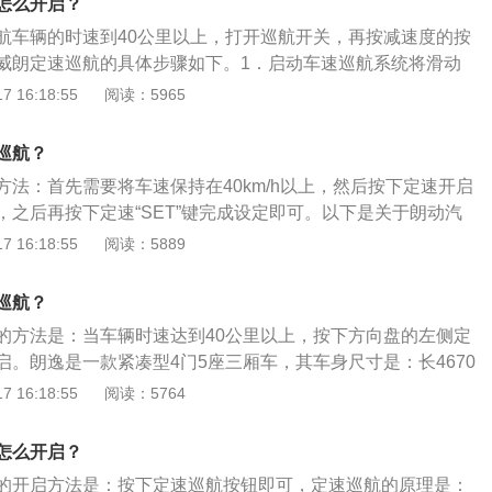
怎么开启？
。CANCEL键是取消定速。
航车辆的时速到40公里以上，打开巡航开关，再按减速度的按
威朗定速巡航的具体步骤如下。1．启动车速巡航系统将滑动
位置即可接通车速控制系统。2．设定巡航车速系统启动后，轿车
 16:18:55
阅读：5965
按一下“SET”按钮，即可使轿车以此车速持续行驶。3．降低巡
按钮，车速降低1．5km／h；若按住该按钮，轿车将持续降低车
巡航？
，当时的行驶速度被储存在存储器内。4．提高巡航车速无需
方法：首先需要将车速保持在40km/h以上，然后按下定速开启
ES”即可提高设定的巡航车速。每按一次开关“RES”，车速提高
，之后再按下定速“SET”键完成设定即可。以下是关于朗动汽
按住开关，则轿车将持续提高车速，一旦松开开关“RES”，当时
朗动搭载1.6L发动机和1.8L发动机，其中，1.6L发动机最大
 16:18:55
阅读：5889
在存储器内。5．安全关闭巡航控制系统将滑动开关拨至“OF
扭矩155N·m，而1.8L采用最新的Nu发动机，最大功率为145
处于静止状态时关闭点火开关，则巡航系统所存储的值被清除，
N·m。2.传动：匹配6速手动变速箱和6速自动变速箱。
巡航？
的方法是：当车辆时速达到40公里以上，按下方向盘的左侧定
启。朗逸是一款紧凑型4门5座三厢车，其车身尺寸是：长4670
、高1474mm，轴距为2688mm。朗逸搭载了1.4T涡轮增压发动
 16:18:55
阅读：5764
箱，最大功率是110千瓦，最大扭矩是250牛米，其驱动方式
架使用了麦弗逊式独立悬架，后悬架使用了扭力梁式非独立悬
怎么开启？
的开启方法是：按下定速巡航按钮即可，定速巡航的原理是：