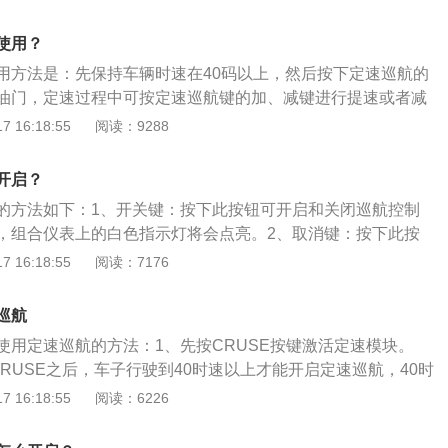
此车速持续行驶。设定巡航车速后，仍可按常规方法用加速踏
太多，都不适合使用定速巡航。定速巡航基本功能：(1)定速巡
加速踏板后，系统便将车速恢复至设定的巡航车速。但若加速
速巡航按钮，汽车就能保持该速度行驶。踩下制动踏板，该功
使用？
速40km/h以上，并以此车速持续行驶5min以上，则必须重新
利用制动踏板消除功能外，还有驻车制动、离合器（M/T）、
用方法是：先保持车辆时速在40码以上，然后按下定速巡航的
降低巡航车速按“SET”按钮，车速降低1.5km/h。若按住该按
操作开关的消除功能。(2)速度微调升高。(3)速度微调下降。(4)
油门，定速过程中可按定速巡航键的加、减键进行提速或者减
低车速，一旦松开按钮，当时的行驶速度被储存在存储器内。
油门加速功能。(6)限速设定功能。(7)刹车故障报警功能。(8)
踩刹车，则定速巡航关闭。定速巡航不用踩油门踏板就自动地
 16:18:55
阅读：9288
h时松开“SET”按钮，则存储值即被删除。必要时，可用“SET”按
当车速小于40km/h时，存储的车速消失，并不能再恢复此速
以固定的速度行驶。朗动方向盘上的多功能按键颇为丰富，集
km/h时重新设定巡航车速。
消除功能。
航、蓝牙电话等按键，所以通过弧线的设计来进行整合，不仅
开启？
且还和中控台的设计相对应。
的方法如下：1、开关键：按下此按钮可开启和关闭巡航控制
，组合仪表上的白色指示灯将会点亮。2、取消键：按下此按
，不会将存储器中的设置车速清除。3、RES键：如果存储器
 16:18:55
阅读：7176
短按此按钮可恢复该速度，按住此按钮可加速。如果巡航控制
其增大车速。4、SET键：短按此按钮可设置速度并启用巡航
巡航
制已启用，则可以用其减小车速。
使用定速巡航的方法：1、先按CRUSE按键激活定速模块。
RUSE之后，车子行驶到40时速以上才能开启定速巡航，40时
以开启定速。3、加减速可以通过“+”“-”按键来实现。向上拨动
 16:18:55
阅读：6226
向下则降低车速。维持不变则快速上升或下降车速。4、踩下
拨杆，就会暂时取消该功能。松开油门，或者向内推动拨杆，