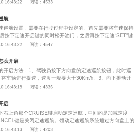
可以按按钮增加速度并减速，按关闭按钮或踩下制动器设置快
 16:43:22
阅读：4533
旗下的朗动车型巡航控制的基本功能：巡航控制功能；微调速
增加；油门加速功能；限速设置功能；电子节油功能；低速自
巡航
速低于40km/h时，存储；当车速消失时，无法恢复该速度；刹
速巡航设置，需要在行驶过程中设定的。首先需要将车速保持
车故障报警功能。巡航控制系统（CRUISECONTROLSYST
，然后按下定速开启键的同时松开油门，之后再按下定速“SET”键
S，又称巡航控制系统，速度控制系统，自动驾驶系统等。其功
速巡航设置，就是经常是说的速度控制系统或者自动驾驶系
 16:43:22
阅读：4547
求的速度闭合开关后，车速为无需踩油门踏板即可自动保持，
一定程度上缓解司机驾驶的疲劳。当然其主要作用是，司机设
固定速度行驶。使用该装置，当长时间在高速公路上行驶时，
车辆会自动按照设定好的速度行驶，司机不用再踩油门踏板。
制油门踏板，从而减轻了疲劳并减少了不必要的速度变化，从
怎么开启
一定程度上减少司机长时间的驾驶疲劳，特别在高速上，解放
的开启方法：1、驾驶员按下方向盘的定速巡航按钮，此时巡
可以避免因不必要的不稳定变速而损耗燃油，从而减少了油费
将车辆进行提速，速度一般要大于30Km/h。3、向下推动开
且释放。每次按照这种方式调整速度，然后释放，巡航指示灯
 16:43:18
阅读：4336
速踏板，完成定速巡航开启。车辆如果有以下情况会取消巡航
合器。2、踩下刹车踏板。3、按下方向盘中的取消按钮。4、变
开启
车速已经降低到30km/h以下。6、按下巡航按钮。7、电子稳
下右上角那个CRUISE键启动定速巡航，中间的是加减速度
手动换挡的情况下，驾驶员挂至抵挡2挡。9、车速降低到定速
ANCEL键是关闭定速巡航。领动定速巡航系统通过方向盘上的
启动巡航系统需要至少踩一次制动踏板，告诉巡航控制系统制
 16:43:13
阅读：4203
进入巡航控制状态之前还有3秒的延迟，给驾驶员时间思考是