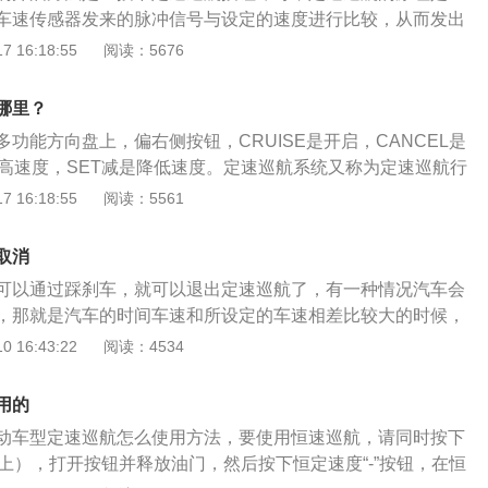
车速传感器发来的脉冲信号与设定的速度进行比较，从而发出
械的来调整节气门开度的增大或减小，以使车辆始终保持所设
 16:18:55
阅读：5676
0款别克威朗为例，其属于紧凑型车，车身尺寸是：长4723m
高1466mm，轴距为2700mm，油箱容积为52l，整备质量为131
哪里？
功能方向盘上，偏右侧按钮，CRUISE是开启，CANCEL是
提高速度，SET减是降低速度。定速巡航系统又称为定速巡航行
系统、自动驾驶系统。朗动是现代旗下的一款紧凑型轿车，其
 16:18:55
阅读：5561
mm、1775mm、1445mm，轴距为2700mm。动力方面，这款
机，一款是1.6升自然吸气发动机，另一款是1.8升自然吸气
取消
可以通过踩刹车，就可以退出定速巡航了，有一种情况汽车会
，那就是汽车的时间车速和所设定的车速相差比较大的时候，
速巡航。通过换挡的方式也可以退出定速巡航，正常的汽车在
 16:43:22
阅读：4534
汽车的档位是D档，但是如果把档位切换到N档时，定速巡航就
按‘CRUISE’按钮直接关闭定速巡航。恢复正常的行驶功能。
用的
动机和1.8L发动机，匹配6速手动变速箱和6速自动变速箱。它的
动车型定速巡航怎么使用方法，要使用恒速巡航，请同时按下
m，车宽度是1775mm，高度是1445mm，车的轴距是2700m
上），打开按钮并释放油门，然后按下恒定速度“-”按钮，在恒
轴长几乎是紧凑型车辆最长的车型之一，车型整体时尚动感，