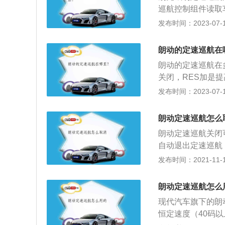
巡航控制组件读取
指令，由伺服器机
发布时间：2023-07-17
定的速度。以202
m、宽1802mm、
朗动的定速巡航在
0kg。
朗动的定速巡航在多
关闭，RES加是
驶装置、速度控制
发布时间：2023-07-17
长宽高分别是4570
车一共使用两款发动
朗动定速巡航怎么
发动机。
朗动定速巡航关闭
自动退出定速巡航
汽车会自动退出定
发布时间：2021-11-10
使用定速巡航时，
会退出。还可以直接
朗动定速巡航怎么
朗动载搭1.6L发
现代汽车旗下的朗
车速长度是4570m
恒定速度（40码以
m，不得不提它的