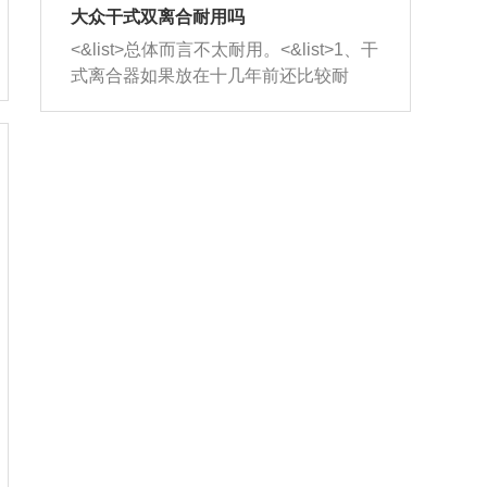
室，最后形成废气排出，就可以让三元
无法制作，需要将车辆送到修理厂或4s
造成烧机油。<&list>3、机油粘度。使用
大众干式双离合耐用吗
催化器得到清洗，排气管堵塞的情况就
店；<&list>2.车辆半轴套管防尘罩破
机油粘度过小的话，同样会有烧机油现
<&list>总体而言不太耐用。<&list>1、干
能够得到解决。
裂，破裂后会出现漏油现象，使半轴磨
象，机油粘度过小具有很好的流动性，
式离合器如果放在十几年前还比较耐
损严重，磨损的半轴容易损坏，产生异
容易窜入到气缸内，参与燃烧。<&list>
用，但是由于现在的汽车发动机动力输
响；<&list>3.稳定器的转向胶套和球头
4、机油量。机油量过多，机油压力过
出越来越高，使得干式离合器散热不足
老化，一般是使用时间过长造成的。解
大，会将部分机油压入气缸内，也会出
的缺陷也逐渐暴露出来。<&list>2、由于
决方法是更换新的质量好的转向橡胶套
现烧机油。<&list>5、机油滤清器堵塞：
干式双离合的工作环境暴露在空气中，
和球头。
会导致进气不畅，使进气压力下降，形
而离合器的散热也是通离合器罩上面的
成负压，使机油在负压的情况下吸入燃
几个小孔来进行散热。但是在行驶过程
烧室引起烧机油。<&list>6、正时齿轮或
中变速箱需要换挡，就不得不使得离合
链条磨损：正时齿轮或链条的磨损会引
器频繁工作。<&list>3、长时间的低速行
起气阀和曲轴的正时不同步。由于轮齿
驶以及过于频繁的启停，导致离合器的
或链条磨损产生的过量侧隙，使得发动
温度不断升高，而低速行驶时空气流动
机的调节无法实现：前一圈的正时和下
效率不高，无法将离合器中的热量有效
一圈可能就不一样。当气阀和活塞的运
的带走，导致离合器内部的温度不断升
动不同步时，会造成过大的机油消耗。
高，加速离合器的磨损。
解决方法：更换正时齿轮或链条。<&list
>7、内垫圈、进风口破裂：新的发动机
设计中，经常采用各种由金属和其他材