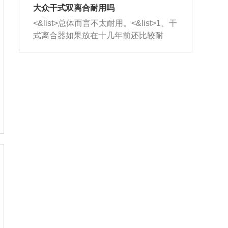
室，最后形成废气排出，就可以让三元
无法制作，需要将车辆送到修理厂或4s
造成烧机油。<&list>3、机油粘度。使用
大众干式双离合耐用吗
催化器得到清洗，排气管堵塞的情况就
店；<&list>2.车辆半轴套管防尘罩破
机油粘度过小的话，同样会有烧机油现
<&list>总体而言不太耐用。<&list>1、干
能够得到解决。
裂，破裂后会出现漏油现象，使半轴磨
象，机油粘度过小具有很好的流动性，
式离合器如果放在十几年前还比较耐
损严重，磨损的半轴容易损坏，产生异
容易窜入到气缸内，参与燃烧。<&list>
用，但是由于现在的汽车发动机动力输
响；<&list>3.稳定器的转向胶套和球头
4、机油量。机油量过多，机油压力过
出越来越高，使得干式离合器散热不足
老化，一般是使用时间过长造成的。解
大，会将部分机油压入气缸内，也会出
的缺陷也逐渐暴露出来。<&list>2、由于
决方法是更换新的质量好的转向橡胶套
现烧机油。<&list>5、机油滤清器堵塞：
干式双离合的工作环境暴露在空气中，
和球头。
会导致进气不畅，使进气压力下降，形
而离合器的散热也是通离合器罩上面的
成负压，使机油在负压的情况下吸入燃
几个小孔来进行散热。但是在行驶过程
烧室引起烧机油。<&list>6、正时齿轮或
中变速箱需要换挡，就不得不使得离合
链条磨损：正时齿轮或链条的磨损会引
器频繁工作。<&list>3、长时间的低速行
起气阀和曲轴的正时不同步。由于轮齿
驶以及过于频繁的启停，导致离合器的
或链条磨损产生的过量侧隙，使得发动
温度不断升高，而低速行驶时空气流动
机的调节无法实现：前一圈的正时和下
效率不高，无法将离合器中的热量有效
一圈可能就不一样。当气阀和活塞的运
的带走，导致离合器内部的温度不断升
动不同步时，会造成过大的机油消耗。
高，加速离合器的磨损。
解决方法：更换正时齿轮或链条。<&list
>7、内垫圈、进风口破裂：新的发动机
设计中，经常采用各种由金属和其他材