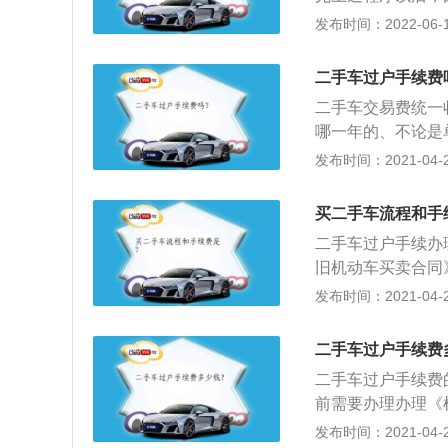
照，然后到提档窗
发布时间：2022-06-17
以提前复印好，以
直接邮寄到汽车接
二手车过户手续费
最重要的一步，保
二手车交易费统一
汽车过户的流程基
哪一年的、不论是
多，可以做为参考
拓号照相的费用：
发布时间：2021-04-28
驶证照片一致，不
照费120元，小型
更换等情况。另一
如果车牌不邮寄：
章没有处理，有的
买二手车流程和手
加22元邮寄费，分
新，就可以继续申
二手车过户手续办
是有专用工具，找
旧机动车买卖合同
道，等警察叔叔外
去办理“转移受理
发布时间：2021-04-28
手续到本地，就可
拓号、拆牌和照相
书及新的行驶证。
这些办完后，可以
二手车过户手续费
照就可以了。二手
后，拿着相关材料
过户费用关键按排
二手车过户手续费
元到980元不等。其
车等车辆型号及不
前需要办理办理《
右，2.0L-2.9
收费标准。
元；2、过户手续
发布时间：2021-04-27
户费越便宜；4、