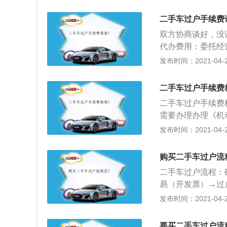
比例收取；举例来
申请表，检查记录
万，那么过户手续费
片，交易市场过户
二手车过户手续费
元；3、车辆照相费
上缴，并办理车辆
双方协商谈好，没
代办过户费用：如
代办费用：委托经
元。出库费：在交
制，这笔费用省不
发布时间：2021-04-27
5、除了上述几类
笔费用的承担由买
费用35元，材料
如果车实际成交价
类。
二手车过户手续费
评估车辆费180元
二手车过户手续费
机动车登记证、机
需要办理办理《机
费和购置附加税、
元；2、过户手续
发布时间：2021-04-27
来，减少了可能带
比例收取，举例来
万，那么过户手续费
购买二手车过户流
元；3、车辆照相费
二手车过户流程：
代办过户费用：如
易（开发票）→过
元；5、出库费：
及复印件\/代理
发布时间：2021-04-27
此，除了上述五类
驶证原件及复印件
费用35元，材料
件、购置税完税证
类。
要买二手车过户流