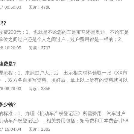
口申请办理相关手续。这个时候需要双方的身份证复印件，可
 09:50:03
阅读：4788
免耽误时间。现在提档通常是内部邮寄，车管所会把汽车档案
受地车管所，7个工作日过去申请办理上牌手续就好了。还有
吗?
险人变更，一定要给保险公司打电话变更保险人。截止到这里
收费200元：1、也就是不论您的车是宝马还是奥迪、不论车是
本就完成了。各个地区可能小些许不一样，但基本流程都差不
单位之间过户还是个人之间过户，过户费用都是一样的；2、
。二手车过户流程过户手续以前，汽车有改装的要恢复到与行
60元，牌照费用（包括换号牌费用临时号牌费用）：小轿车牌
 16:26:05
阅读：3707
然没办法过户手续。比如外观方面的轮毂改装了，中网、大灯
货车155元；3、车牌邮寄费22元（也可自取）。综合算下来，
方面到汽车过户服务厅申请办理开发票，查询车辆是不是有违
过户小型机动轿车380元，小型货车415元；如果邮寄车牌，则
情况下先处理违章。违章处理现在数据通常一小时左右就能更
续费是?
别为402元和437元。
请办理过户手续了将汽车的照相拆除，通常过户手续服务厅都
理流程：1、来到过户大厅后，出示相关材料领取一张《XX市
相关工作人员来照相，拓号。领取外检单，将汽车开到外检通
》，双方各自填写资料。填好后，拿上以上所有的资料就可以
检通过后，拿着外检单回汽车过户服务厅这个时候如果是过户
”；2、直接将车开到过户验车处，工作人员会对车辆进行检查、
 08:26:03
阅读：3356
以上交原号牌，申请办理转移登记，拿到过户手续完的登记证
，需缴纳35元的拓号费。领取车辆照片，贴于检查记录表上。
新车主可以等着选择新车号了，选定号码以后缴费等待领取牌
将车停到停车场，进入过户大厅办理手续；3、取号机取号之
多少钱?
车过户费用二手车过户费通常两百—八百元两者之间，二手车
排队缴纳过户费。二手车过户由排量、年限决定，费用从180
气量、年代开展扣除，按照小汽车、越野汽车、客运车、大货
的标准：1、办理《机动车产权登记证》所需费用：汽车过户
中1.0L以下排量收费200元左右，1.0L-1.9L排量收费400元左
一样排气量标准、载货量标准等样式的不一样，采用不一样的
机动车产权登记证》，相关费用包括：拓号费和工本费合计58
L排量收费600元左右，3.0L及以上收费800元左右。年限越长的车过
费：汽车过户的手续费以评估作价的费用为标准，按照2.5%的
 15:04:04
阅读：2382
转移受理：需要的材料有机动车注册、转移、注销登记表\/转入