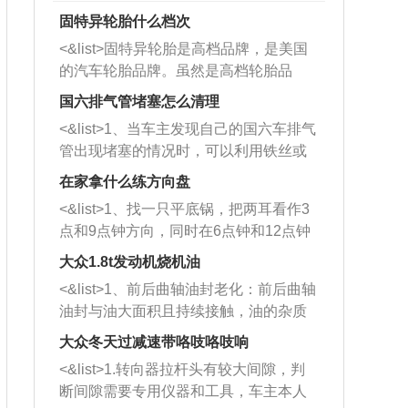
固特异轮胎什么档次
<&list>固特异轮胎是高档品牌，是美国
的汽车轮胎品牌。虽然是高档轮胎品
牌，但是中高低端的轮胎都有生产，这
国六排气管堵塞怎么清理
也是为了更好的开拓市场。
<&list>1、当车主发现自己的国六车排气
管出现堵塞的情况时，可以利用铁丝或
者是细棍，直接将杂物给取出来，如果
在家拿什么练方向盘
堵塞情况比较严重，也可以采取应急措
<&list>1、找一只平底锅，把两耳看作3
施。 <&list>2、直接利用木棍将所有的
点和9点钟方向，同时在6点钟和12点钟
杂物推到排气管里面的位置处，然后将
方向做一个标记。 <&list>2、双手握住
三元催化器拆解开，就可以将堵塞的东
大众1.8t发动机烧机油
平底锅两耳，然后往左打半圈、一圈、
西取出来。但如果是因为积碳过多引起
<&list>1、前后曲轴油封老化：前后曲轴
一圈半的练习，往右同样也要打相同的
的堵塞，就需要将三元催化器泡在草酸
油封与油大面积且持续接触，油的杂质
圈数。 <&list>3、最后强调要反复练
中进行清洗。 <&list>3、也可以利用清
和发动机内持续温度变化使其密封效果
习，这样就可以形成肌肉记忆，在真实
大众冬天过减速带咯吱咯吱响
洗剂对堵塞的情况得到解决，将清洗剂
逐渐减弱，导致渗油或漏油。<&list>2、
驾驶车辆时，不需要记忆也能打好方
放在燃油箱中，与燃油混合后，车辆启
<&list>1.转向器拉杆头有较大间隙，判
活塞间隙过大：积碳会使活塞环与缸体
向。
动时，就可以和汽油一起进入到燃烧
断间隙需要专用仪器和工具，车主本人
的间隙扩大，导致机油流入燃烧室中，