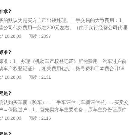
说，一辆汽车二手卖出的费用是11万，评估作价的费用是10
表，原登记证，原行驶证，原车主身份证，原车牌号，车辆照
按照评估作价的10万元计算，需要付10万元×2.5%=2500
发票；5、车主把相关的挡案带回要上户的车管所本地，如数
谁拿?
用：车辆照相主要是变更行驶证用的，费用是20元\/2张；4、
的上牌手续即可。
谈的默认为是买方自己出钱处理。二手交易的大致费用：1、
果是委托驻场经纪公司办理车辆过户的话，需要代办费200
营公司代办费用一般在200元左右。（由于实行经营公司代理
易市场买车一般都要缴纳150元出库费，新车和旧车都如此；
掉）；2、过户费用：交易过户费按车辆评估价的5‰收取，这
 10:28:03
阅读：2097
费用，可能在汽车过户过程中还有一些零散的费用，比如照相
卖双方自行协商。（“过户手续费”与该车实际成交价格无关。
复印费用几十元等。但总的来说，汽车过户需要的费用是以上几
为5.6万元，还是以评估价6万元为基准计算）；3、其他费用：
标准?
，验车费80元，打票150元，特别需要注意的是，很多人认为，
标准：1、办理《机动车产权登记证》所需费用：汽车过户前
动车行驶证已经过户就完成，其实车辆过户之后还要进行养路
动车产权登记证》，相关费用包括：拓号费和工本费合计58
保险的车主变更，凭本人的行驶证原件就可以办理。这样一
费：汽车过户的手续费以评估作价的费用为标准，按照2.5%的
 10:28:03
阅读：2131
来的损失，也方便以后继续缴纳费用。
说，一辆汽车二手卖出的费用是11万，评估作价的费用是10
按照评估作价的10万元计算，需要付10万元×2.5%=2500
程是?
用：车辆照相主要是变更行驶证用的，费用是20元\/2张；4、
确认购买车辆（验车）→二手车评估（车辆评估书）→买卖交
果是委托驻场经纪公司办理车辆过户的话，需要代办费200
户→保险过户：1、首先卖方车主要准备：原车主身份证原件
在交易市场买车一般都要缴纳150元出库费，新车和旧车都如
人身份证原件及复印件、机动车登记证书原件及复印件、机动车行
 10:28:03
阅读：2115
费用，可能在汽车过户过程中还有一些零散的费用，比如照相
、原始购车发票（红联）或上次过户发票（红联）原件及复印
复印费用几十元等。但总的来说，汽车过户需要的费用是以上几
明、卖方是单位则需要组织机构代码证书原件及复印件（带公
程是?