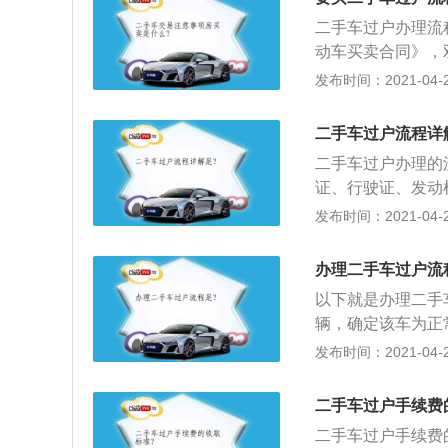
章）；2、买方车
二手车过户办理流
复印件、机动车注
动车买卖合同》，
有）、如果所在城
理“转移受理”；
发布时间：2021-04-27
地牌照还需准备暂
号、拆牌和照相，
公章）；3、以上
些办完后，可以将
交易双方便可到二
二手车过户流程详
后，拿着相关材料
全国统一的二手车
二手车过户办理的
元到980元不等。其
买方的，卖方为避
证、行驶证、发动
右，2.0L-2.9
然后再把机动车开
发布时间：2021-04-27
户费越便宜。另外
去办理落户手续，
有机动车注册、转
证，原车主身份证
办理二手车过户流
的挡案带回要上户
以下就是办理二手
辆，确定该车为正
办理行驶证变更带
发布时间：2021-04-27
管所变更车辆行驶
部门变更完税证明
二手车过户手续费
保险变更通知单，
二手车过户手续费