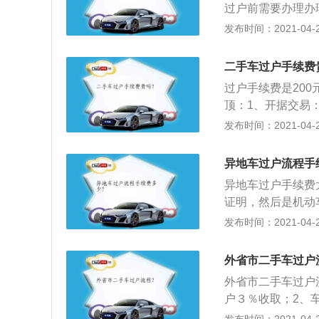
过户前需要办理办
计58元；2、过
发布时间：2021-04-27
5%的比例收取。
是10万，那么过户
二手车过户手续费
0元；3、车辆照相
过户手续费是200
办过户费用：如果
顶：1、开据交易
4、出库费：在交
辆外部检查：将车
发布时间：2021-04-27
5、除了上述五类
领取车辆照片，贴
费用35元，材料
选择：取机号后的
类。
异地车过户流程手
异地车过户手续费
证明，然后是机动
子配置指标的原件
发布时间：2021-04-26
料需要原件，部分
来到大厅，先去领
外省市二手车过户
办理转移受理了。
外省市二手车过户
户３％收取；2、
相，领取车辆照片