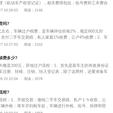
理《机动车产权登记证》，相关费用包括：拓号费和工本费合
户手续费：汽车过户的手续费以评估作价的费用为标准，按照2.
 10:28:03
阅读：2146
举例来说，一辆汽车二手卖出的费用是11万，评估作价的费用
手续费按照评估作价的10万元计算，需要付10万元×2.5%=250
贵吗?
费用：车辆照相主要是变更行驶证用的，费用是20元\/2张；代
元左右，车辆过户税费，是车辆评估价格2%，规定800元封
是委托驻场经纪公司办理车辆过户的话，需要代办费200元；
：支付二手车交易税，私人家庭1%收费，公户4%收费；2、车
易市场买车一般都要缴纳150元出库费，新车和旧车都如此；
辆送至检查车上，对车辆进行外部检查、延期、拆除和拍照，
 10:27:03
阅读：2102
费用，可能在汽车过户过程中还有一些零散的费用，比如照相
在检查记录表上，进入移交大厅进行归挡手续；3、车牌号码
复印费用几十元等。但总的来说，汽车过户需要的费用是以上几
号码，持相关资料排队支付过户费。
续费多少?
大概是200元，异地过户流程：1、首先是新车主的有效身份证
车注册、转移、注销、转入登记表，除了这两样，还要准备车
；2、如果是外地户口上牌，还需要出具暂住证，其中部分资
 22:22:04
阅读：2078
资料需要复印件，准备好资料可以到相关部门进行处理；3、
取旧机动车买卖合同，填写完毕后就可以带上有关证明材料去
流程?
流程：1、开据交易：缴纳二手车交易税。私户１％收取，公
车辆外检：将车开到检车处，车辆进行外检、拓号、拆牌和照
，贴于检查记录表上，进入过户大厅办理归挡手续；3、车牌