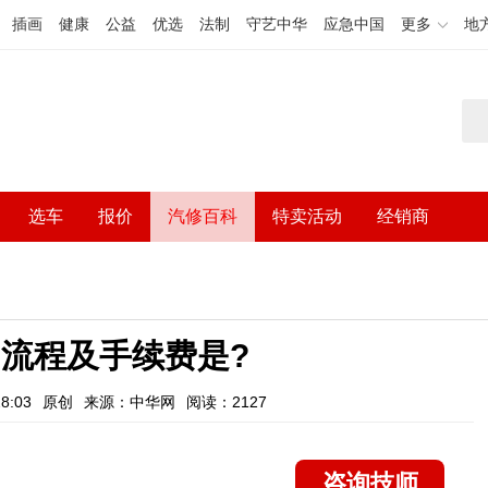
插画
健康
公益
优选
法制
守艺中华
应急中国
更多
地
选车
报价
汽修百科
特卖活动
经销商
流程及手续费是?
8:03
原创
来源：中华网
阅读：2127
咨询技师