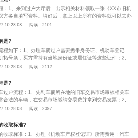
主需要准备：新车主身份证原件及复印件\/代理人身份证原件及
程：1、来到过户大厅后，出示相关材料领取一张《XX市旧机
册、转移、注销登记表\/转入申请表（一般市场、车管所都
双方各自填写资料。填好后，拿上以上所有的资料就可以去办
市有限购，还需准备中签结果原件及复印件、如外地户口上当
2、直接将车开到过户验车处，工作人员会对车辆进行检查、拓
 10:28:03
阅读：2101
住证、买方是单位则需要组织机构代码证书原件及复印件（带
需缴纳35元的拓号费。领取车辆照片，贴于检查记录表上。这
这些材料都准备好，就可以去办理过户手续了，拿上材料后，
车停到停车场，进入过户大厅办理手续；3、取号机取号之
手车交易大厅进行交易了。交易完成之后交易市场会开具一个
解是?
排队缴纳过户费。二手车过户由排量、年限决定，费用从180
交易发票（该发票在进行过户的时候会用得到），此发票是给
流程如下：1、办理车辆过户需要携带身份证、机动车登记
中1.0L以下排量收费200元左右，1.0L-1.9L排量收费400元左
免以后有可能的纠纷亦可以复印一份自行保留。
机拓号条，买方需持有当地身份证或居住证等这些证件；2、
L排量收费600元左右，3.0L及以上收费800元左右。年限越长的车过
到登记过户服务站进行转挡办理；3、过户挡案到达后，开车
 10:28:03
阅读：2112
，过户费各个交易市场略有不同；4、转移受理：需要的材料
即可完成过户，过户前要先把交通违章处理好就可以了。
移、注销登记表\/转入申请表，检查记录表，原登记证，原行驶
，原车牌号，车辆照片，交易市场过户发票；5、车主把相关
程是?
的车管所本地，如数上缴，并办理车辆的上牌手续即可。
车过户流程：1、先到车辆所在地的旧车交易市场审核相关车
常合法的车辆，在交易市场缴纳交易费并拿到交易发票；2、
着交易发票和买卖双方的相关资料原件和复印件到车辆所属车
 10:28:03
阅读：2097
证；3、完税证明变更带着过完户的相关手续到所在地的税务
；4、保险变更在车辆对应的保险公司变更车辆投保人，若无
的收取标准?
出了交通事故保险公司不理赔。
的收取标准：1、办理《机动车产权登记证》所需费用：汽车