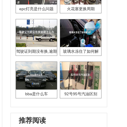
epc灯亮是什么问题
火花塞更换周期
驾驶证到期没有换,逾期
玻璃水冻住了如何解
怎么办??
决？
bba是什么车
92号95号汽油区别
推荐阅读