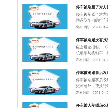
是严重了，哪天自
应该找保险公司；
的不是。像我就不
停车被剐蹭了对方
用。如果你有购买
停车被剐蹭了对方
险公司就会全额赔
间调取车内的行车
警，等警察到了，
发布时间：2021-04-26
商量赔偿的事情，
车上没有安装行车
停车被剐蹭没有找
现车身上有剐蹭的
应当迅速报警。《
3、说到这，还得
机动车与机动车、
多人觉得没有必要
当事人对事实及成
发布时间：2021-04-26
大爷大妈，不比剐
名和联系方式、机
仪吧。
后，撤离现场，自
停车被剐蹭事后发
者行人在道路上发
停车被剐蹭事后发
事人应当先撤离现
交通意外，变换行
成因有争议的，应
向磨擦交通意外，
发布时间：2021-04-26
讯等设施损毁的，
责；3、一方超宽
当将机动车移至不
向磨擦交通意外，
通知有关部门。
停车被人剐蹭怎么