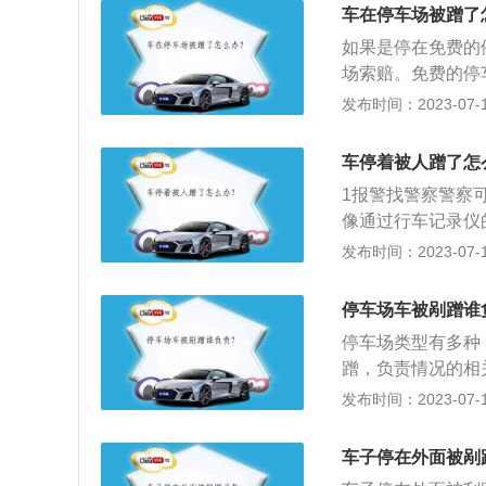
应赔偿，即可上报
担赔偿，一般剐蹭
车在停车场被蹭了
为无主肇事，维修
如果是停在免费的
加险无法找到第三
场索赔。免费的停
剐蹭：车主只要支
赔。但因为没有找
发布时间：2023-07-17
况下，需要承担赔
说，车主要承担这
院提起诉讼，这样
有物管费、停车场
车停着被人蹭了怎
规停车场都会投保
1报警找警察警察
最后停车场方再自
像通过行车记录仪
投保责任险，也应
者。3寻找停车场
发布时间：2023-07-17
并不被法律保护，
通，并帮助找到肇
停车场车被剐蹭谁
停车场类型有多种
蹭，负责情况的相
管部门反馈，能否
发布时间：2023-07-17
任。因此在商场停
小区停车场：如果
车子停在外面被剐
拨打110报警，