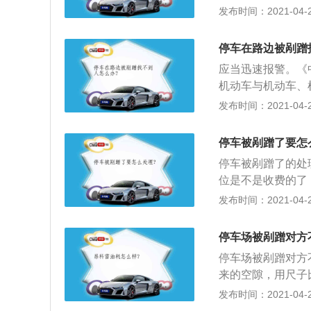
底漆，这样可以让
发布时间：2021-04-27
接涂上底漆，待涂
处理就可以了；3
停车在路边被剐蹭
直接用补漆笔涂抹
应当迅速报警。《
机动车与机动车、
当事人对事实及成
发布时间：2021-04-26
名和联系方式、机
后，撤离现场，自
停车被剐蹭了要怎
者行人在道路上发
停车被剐蹭了的处
事人应当先撤离现
位是不是收费的了
成因有争议的，应
说，认倒霉吧。当
发布时间：2021-04-26
讯等设施损毁的，
要证明是在这碰的
当将机动车移至不
个十几二十趟都费
通知有关部门。
停车场被剐蹭对方
大灯都掉了。记得
停车场被剐蹭对方
一地，二话不说，
来的空隙，用尺子
了，毕竟那么多监
好证据；2、在免
发布时间：2021-04-26
但是真的可以一试
重的汽车损毁的时