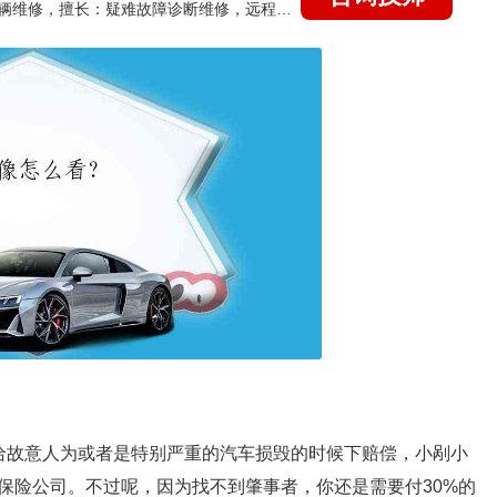
国家认证的汽车维修技师，15年德美日等各系车辆维修，擅长：疑难故障诊断维修，远程维修技术指导
给故意人为或者是特别严重的汽车损毁的时候下赔偿，小剐小
保险公司。不过呢，因为找不到肇事者，你还是需要付30%的