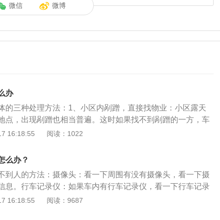
微信
微博
么办
体的三种处理方法：1、小区内剐蹭，直接找物业：小区露天
地点，出现剐蹭也相当普遍。这时如果找不到剐蹭的一方，车
业公司进行协商。因为物业公司收取的停车费，未必是车辆管
 16:18:55
阅读：1022
。弄清这一点之后，车主可以了解一下该小区是否有和物业公
理合同。如果有，物业公司要按照合同来对车辆提供管理服
怎么办？
剐蹭，财产受到损失，找不到第三方，物业公司需要赔偿。剐
不到人的方法：摄像头：看一下周围有没有摄像头，看一下摄
该要求小区的物业开具车辆剐蹭证明、描述清楚剐蹭时间、地
信息。行车记录仪：如果车内有行车记录仪，看一下行车记录
并证明第三者逃逸属实。然后在48小时内向保险公司报案，这
息。服务区给予补偿：如若车内没有安装行车记录仪，可以看
 16:18:55
阅读：9687
明以及相关证件，便可得到直赔。2、免费停车场被剐蹭，找
能否给予相应的赔偿。保险公司赔偿：服务区如果不能给予相
车场只会对存在故意或者重大过失的保管车辆损毁的情况下承