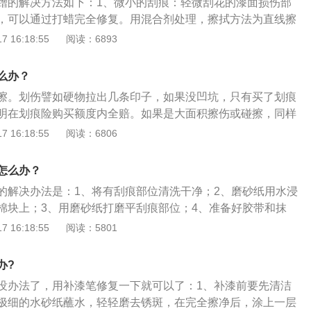
蹭的解决方法如下：1、微小的刮痕：轻微刮花的漆面损伤部
要自己亲自维权倾诉，并且物业管理公司也需要承担相应的法
，可以通过打蜡完全修复。用混合剂处理，擦拭方法为直线擦
。2、未掉底漆的刮伤：面积稍大的刮伤可用补漆笔救救急。
 16:18:55
阅读：6893
用品店都有售，车主报出自己的车款、官方颜色名称，便可以
漆笔。仔细喷补需修补的位置，等补漆笔抹处干了之后，再将
么办？
擦。划伤譬如硬物拉出几条印子，如果没凹坑，只有买了划痕
明在划痕险购买额度内全赔。如果是大面积擦伤或碰擦，同样
逸赔付70%。这是在买全不计免赔的前提下。具体介绍如下：
 16:18:55
阅读：6806
险的附加险，即投保了机动车损失保险，可投保划痕险。划痕
失险，家庭自用车辆、非营业车辆可投保，是指在保险期间
怎么办？
生无明显碰撞痕迹的车身表面油漆单独划伤，保险公司按实际
的解决办法是：1、将有刮痕部位清洗干净；2、磨砂纸用水浸
、划痕险是车辆损失险的附加险，即需要在投保了车辆损失险
棉块上；3、用磨砂纸打磨平刮痕部位；4、准备好胶带和抹
，不可单独投保。
漆的地方；5、将补漆笔与迷你喷罐组合在一起；6、距离伤痕
 16:18:55
阅读：5801
漆；7、将驳口金油喷洒在刚才补漆位置晾干即可。汽车漆面
、漆面若无明显划痕，不要进行二次喷漆，以防止漆色不合；
办?
膜进行强烈冲击、磕碰和划痕；3、清洗镀光金属件位置，定期
没办法了，用补漆笔修复一下就可以了：1、补漆前要先清洁
极细的水砂纸蘸水，轻轻磨去锈斑，在完全擦净后，涂上一层