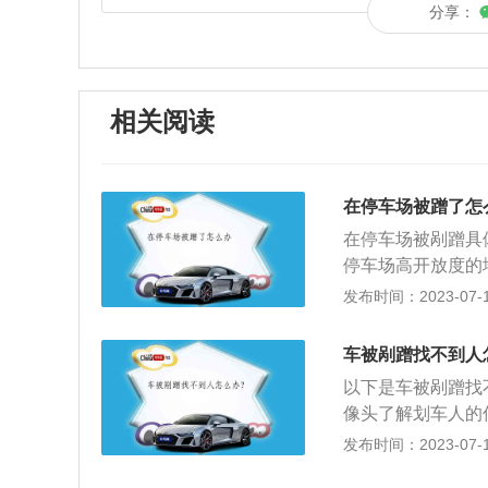
分享：
相关阅读
在停车场被蹭了怎
在停车场被剐蹭具
停车场高开放度的
主应该首先找到物
发布时间：2023-07-17
理费，而是占地费
司签订停车服务管
车被剐蹭找不到人
务，车辆一旦遭到
以下是车被剐蹭找
蹭发生后，车主应
像头了解划车人的
点以及破损程度，
仪，了解划车人信
发布时间：2023-07-17
样车主只要出示证
一下停车的服务区
保险公司：免费停