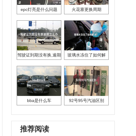
epc灯亮是什么问题
火花塞更换周期
驾驶证到期没有换,逾期
玻璃水冻住了如何解
怎么办??
决？
bba是什么车
92号95号汽油区别
推荐阅读