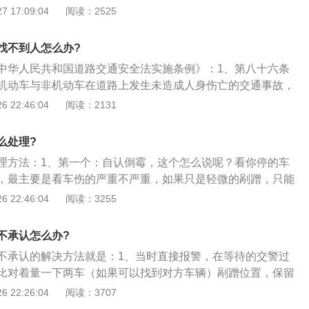
锈迹不会扩大、加重；2、如果是新的刮伤，可以在擦净后直
 17:09:04
阅读：2525
上的底漆干了后，再用水砂纸将其磨平，再用补漆笔进行上色
、上底漆具有防锈和增加表漆附着力的功效，不要偷懒，不能
找不到人怎么办?
。
中华人民共和国道路交通安全法实施条例》：1、第八十六条
机动车与非机动车在道路上发生未造成人身伤亡的交通事故，
因无争议的，在记录交通事故的时间、地点、对方当事人的姓
 22:46:04
阅读：2131
动车牌号、驾驶证号、保险凭证号、碰撞部位，并共同签名
行协商损害赔偿事宜；2、第八十七条非机动车与非机动车或
么处理?
生交通事故，未造成人身伤亡，且基本事实及成因清楚的，当
理方法：1、第一个：自认倒霉，这个怎么说呢？看你停的车
场，再自行协商处理损害赔偿事宜。当事人对交通事故事实及
，最主要是看车伤的严重不严重，如果只是轻微的剐蹭，只能
当迅速报警；3、机动车发生交通事故，造成道路、供电、通
然，如果你开的是宾利，那另说。即便是收费的停车位，你还
 22:46:04
阅读：3255
驾驶人应当报警等候处理，不得驶离。机动车可以移动的，应
，很多路边收费的停车位是没有监控的，想把事情弄清楚，每
妨碍交通的地点。公安机关交通管理部门应当将事故有关情况
劲；2、第二个：报警，这个一般都是车被碰的严重了，比如
不承认怎么办?
有个姐姐的捷豹就是她去大厦里面取了点文件，回来大灯碎了
不承认的解决方法就是：1、当时直接报警，在等待的交警过
直接报警，最后好像按肇事逃逸处理的，对方第二天就找到
比对着量一下两车（如果可以找到对方车辆）剐蹭位置，保留
控呢；3、第三个：走保险，虽然说我这个方式不是太地道，
费停车长被刮蹭。免费的停车场只会给故意人为或者是特别严
 22:26:04
阅读：3707
。在刮蹭后如果没什么大问题的情况下，就先那么地。等实在
候下赔偿，小剐小蹭是不会有所赔偿的。像在这样的情况下就