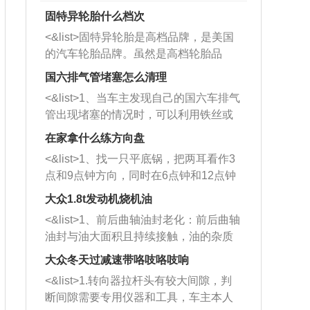
固特异轮胎什么档次
<&list>固特异轮胎是高档品牌，是美国
的汽车轮胎品牌。虽然是高档轮胎品
牌，但是中高低端的轮胎都有生产，这
国六排气管堵塞怎么清理
也是为了更好的开拓市场。
<&list>1、当车主发现自己的国六车排气
管出现堵塞的情况时，可以利用铁丝或
者是细棍，直接将杂物给取出来，如果
在家拿什么练方向盘
堵塞情况比较严重，也可以采取应急措
<&list>1、找一只平底锅，把两耳看作3
施。 <&list>2、直接利用木棍将所有的
点和9点钟方向，同时在6点钟和12点钟
杂物推到排气管里面的位置处，然后将
方向做一个标记。 <&list>2、双手握住
三元催化器拆解开，就可以将堵塞的东
大众1.8t发动机烧机油
平底锅两耳，然后往左打半圈、一圈、
西取出来。但如果是因为积碳过多引起
<&list>1、前后曲轴油封老化：前后曲轴
一圈半的练习，往右同样也要打相同的
的堵塞，就需要将三元催化器泡在草酸
油封与油大面积且持续接触，油的杂质
圈数。 <&list>3、最后强调要反复练
中进行清洗。 <&list>3、也可以利用清
和发动机内持续温度变化使其密封效果
习，这样就可以形成肌肉记忆，在真实
大众冬天过减速带咯吱咯吱响
洗剂对堵塞的情况得到解决，将清洗剂
逐渐减弱，导致渗油或漏油。<&list>2、
驾驶车辆时，不需要记忆也能打好方
放在燃油箱中，与燃油混合后，车辆启
<&list>1.转向器拉杆头有较大间隙，判
活塞间隙过大：积碳会使活塞环与缸体
向。
动时，就可以和汽油一起进入到燃烧
断间隙需要专用仪器和工具，车主本人
的间隙扩大，导致机油流入燃烧室中，