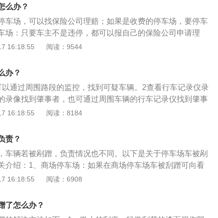
保险公司，买保险的可获得一定程度的赔偿。
不需要承担责任。这种情况下，找保险公司是理所当然，但因
怎么办？
产生的30%费用还要由车主负担。如果车主购买了车损险的附
停车场，可以找保险公司理赔；如果是收费的停车场，要停车
方特约险，这样就能全额由保险公司赔付。3、商业停车场被
车场：只要车主不是违停，都可以报自己的保险公司申请理
付了保管费用，停车场作为保管人，在保管不善造成损毁的情
到第三方责任人，保险公司一般会有免赔率10%-30%。也就是
 16:18:55
阅读：9544
偿责任。因此车主可以先找停车场协商，如果没有谈妥再去法
部分的损失，除非是买了不计免赔险。收费的停车场：在小区
的流程一套下来，索赔成功的可能性只有一半。
有停车费在这些地方车子被刮伤，先向停车场方索赔。一般正
么办？
责任险。物业会向所投保的保险公司申请赔偿，赔付给车主。
可以通过周围路段的监控，找到可疑车辆。2查看行车记录仪录
行通过监控等手段，找到肇事的车辆并索赔，如果停车场没有
的录像找到肇事者，也可通过周围车辆的行车记录仪找到肇事
该先行赔付给车主。有些停车场有免责声明，但这种免责声明
管理员如果车子是停在停车场，那就可以找管理员，好好沟
 16:18:55
阅读：8184
车主有时候要据理力争。
事者。
负责？
，车辆若被剐蹭，负责情况也不同。以下是关于停车场车被剐
关介绍：1、商场停车场：如果在商场停车场车被刮蹭可向看
调取视频监控，只要停车场收费了就必须承担相应的看管责
 16:18:55
阅读：6908
车场车子被刮蹭了可以找商场的负责单位进行赔偿损伤。2、
在小区停车场车子被刮蹭，不论是室内还是露天，车主可以先
蹭了怎么办？
等待交警到现场了解情况以及搜集证据，这样可以减少不必要的