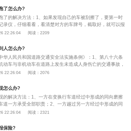
己一不小心，碰到哪一下，然后走个保险，毕竟影响来年保费
3、不过呢，因为找不到肇事者，你还是需要付30%的维修费
小心倒车撞电线杆子上了，把电线杆后的人吓一跳。
跑了怎么办?
车损险的附加险，就是无法找到第三方特约险，这样的情况保
跑了的解决方法：1、如果发现自己的车被刮擦了，要第一时
偿的。
记录仪，仔细看看，看清楚对方的车牌号，截取好，就可以报
可以帮助我们找到肇事车辆，我们要做的就是等着对方回来，
 22:26:04
阅读：2209
但是要强调一点，一定别挪动车子，直接报警；2、也有不少
记录仪，没有行车记录仪也没有关系，我们可以去查监控，发
到人怎么办?
痕迹，要找附近的摄像头，调取监控，再报警，一样管用；
中华人民共和国道路交通安全法实施条例》：1、第八十六条
再啰嗦两句，如果没有行车记录仪的，最好还是安装一个，很
机动车与非机动车在道路上发生未造成人身伤亡的交通事故，
，其实老有必要了，不说这些剐蹭事故，平时还有路上碰瓷的
因无争议的，在记录交通事故的时间、地点、对方当事人的姓
 22:26:04
阅读：2076
蹭还可怕，所有为了安全起见，尽早还是早点安装个行车记录
动车牌号、驾驶证号、保险凭证号、碰撞部位，并共同签名
行协商损害赔偿事宜；2、第八十七条非机动车与非机动车或
现怎么办?
生交通事故，未造成人身伤亡，且基本事实及成因清楚的，当
现的解决方法：1、一方在变换行车道经过中形成的同向磨擦
场，再自行协商处理损害赔偿事宜。当事人对交通事故事实及
车道一方承受全部职责；2、一方越过另一方经过中形成的同
当迅速报警；3、机动车发生交通事故，造成道路、供电、通
另一方在本行车道内正常行驶的，车速较快的一方承受全部职
 22:26:04
阅读：2321
驾驶人应当报警等候处理，不得驶离。机动车可以移动的，应
且未按限定设置明显警示标志，另一方在越过经过中形成的同
妨碍交通的地点。公安机关交通管理部门应当将事故有关情况
超宽方承受意外的次要职责，另一方承受意外的主要职责；
报保险?