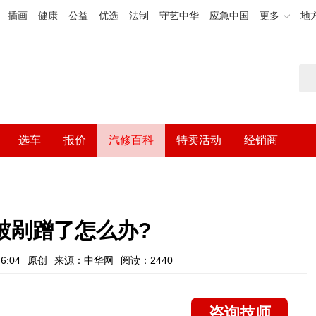
插画
健康
公益
优选
法制
守艺中华
应急中国
更多
地
选车
报价
汽修百科
特卖活动
经销商
被剐蹭了怎么办?
6:04
原创
来源：中华网
阅读：2440
咨询技师