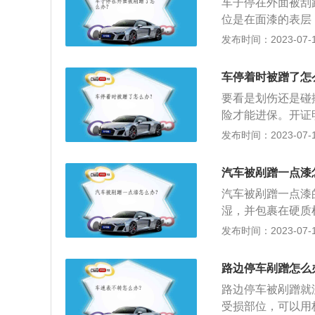
车子停在外面被刮
麻烦和冲突，不需
位是在面漆的表层
律责任。
拭，然后再打上蜡
发布时间：2023-07-17
补漆笔在一般汽车
买到合适色号的补
车停着时被蹭了怎
细蜡打上即可。
要看是划伤还是碰
险才能进保。开证
开证明按第三者逃
发布时间：2023-07-17
1、划痕险是车损
险全称车身划痕损
汽车被剐蹭一点漆
内，保险车辆若发
汽车被剐蹭一点漆
损失负责赔偿。2
湿，并包裹在硬质
的情况下方可投保
布，遮住不需要补
发布时间：2023-07-17
一定位置，开始喷
的保养方法是：1
路边停车剐蹭怎么
2、避免对车身漆
路边停车被剐蹭就
对其上蜡。
受损部位，可以用