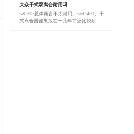
室，最后形成废气排出，就可以让三元
无法制作，需要将车辆送到修理厂或4s
造成烧机油。<&list>3、机油粘度。使用
大众干式双离合耐用吗
催化器得到清洗，排气管堵塞的情况就
店；<&list>2.车辆半轴套管防尘罩破
机油粘度过小的话，同样会有烧机油现
<&list>总体而言不太耐用。<&list>1、干
能够得到解决。
裂，破裂后会出现漏油现象，使半轴磨
象，机油粘度过小具有很好的流动性，
式离合器如果放在十几年前还比较耐
损严重，磨损的半轴容易损坏，产生异
容易窜入到气缸内，参与燃烧。<&list>
用，但是由于现在的汽车发动机动力输
响；<&list>3.稳定器的转向胶套和球头
4、机油量。机油量过多，机油压力过
出越来越高，使得干式离合器散热不足
老化，一般是使用时间过长造成的。解
大，会将部分机油压入气缸内，也会出
的缺陷也逐渐暴露出来。<&list>2、由于
决方法是更换新的质量好的转向橡胶套
现烧机油。<&list>5、机油滤清器堵塞：
干式双离合的工作环境暴露在空气中，
和球头。
会导致进气不畅，使进气压力下降，形
而离合器的散热也是通离合器罩上面的
成负压，使机油在负压的情况下吸入燃
几个小孔来进行散热。但是在行驶过程
烧室引起烧机油。<&list>6、正时齿轮或
中变速箱需要换挡，就不得不使得离合
链条磨损：正时齿轮或链条的磨损会引
器频繁工作。<&list>3、长时间的低速行
起气阀和曲轴的正时不同步。由于轮齿
驶以及过于频繁的启停，导致离合器的
或链条磨损产生的过量侧隙，使得发动
温度不断升高，而低速行驶时空气流动
机的调节无法实现：前一圈的正时和下
效率不高，无法将离合器中的热量有效
一圈可能就不一样。当气阀和活塞的运
的带走，导致离合器内部的温度不断升
动不同步时，会造成过大的机油消耗。
高，加速离合器的磨损。
解决方法：更换正时齿轮或链条。<&list
>7、内垫圈、进风口破裂：新的发动机
设计中，经常采用各种由金属和其他材