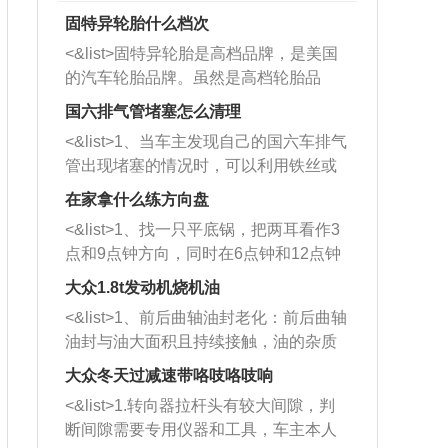
固特异轮胎什么档次
<&list>固特异轮胎是高档品牌，是美国
的汽车轮胎品牌。虽然是高档轮胎品
牌，但是中高低端的轮胎都有生产，这
国六排气管堵塞怎么清理
也是为了更好的开拓市场。
<&list>1、当车主发现自己的国六车排气
管出现堵塞的情况时，可以利用铁丝或
者是细棍，直接将杂物给取出来，如果
在家拿什么练方向盘
堵塞情况比较严重，也可以采取应急措
<&list>1、找一只平底锅，把两耳看作3
施。 <&list>2、直接利用木棍将所有的
点和9点钟方向，同时在6点钟和12点钟
杂物推到排气管里面的位置处，然后将
方向做一个标记。 <&list>2、双手握住
三元催化器拆解开，就可以将堵塞的东
大众1.8t发动机烧机油
平底锅两耳，然后往左打半圈、一圈、
西取出来。但如果是因为积碳过多引起
<&list>1、前后曲轴油封老化：前后曲轴
一圈半的练习，往右同样也要打相同的
的堵塞，就需要将三元催化器泡在草酸
油封与油大面积且持续接触，油的杂质
圈数。 <&list>3、最后强调要反复练
中进行清洗。 <&list>3、也可以利用清
和发动机内持续温度变化使其密封效果
习，这样就可以形成肌肉记忆，在真实
大众冬天过减速带咯吱咯吱响
洗剂对堵塞的情况得到解决，将清洗剂
逐渐减弱，导致渗油或漏油。<&list>2、
驾驶车辆时，不需要记忆也能打好方
放在燃油箱中，与燃油混合后，车辆启
<&list>1.转向器拉杆头有较大间隙，判
活塞间隙过大：积碳会使活塞环与缸体
向。
动时，就可以和汽油一起进入到燃烧
断间隙需要专用仪器和工具，车主本人
的间隙扩大，导致机油流入燃烧室中，