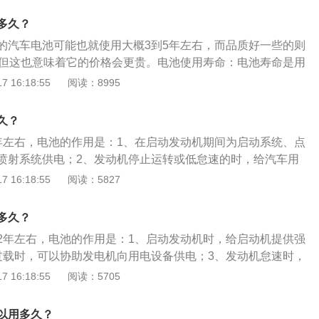
查一次电瓶：为了让电瓶保持最佳的性能，最好每隔半年去45
多久？
看看蓄电能力如何。一般电瓶的寿命在3年左右，保养好能撑
的汽车电池可能也就使用大概3到5年左右，而品质好一些的则
后越要缩短检查电瓶的时间。
，但这也意味着它的价格会更贵。电池使用寿命：电池寿命是用
的！不是简单的用时间！现在高性能的锂电池充放电次数能到
 16:18:55
阅读：8995
也就是说每天一次能用十年以上。更换电池价格贵：之所以新能源
要是因为厂商们在研发电池的时候投入了巨量的金钱和成本，
久？
电池如此昂贵的原因。但如果新能源车的电池技术不能够再次
年左右，电池的作用是：1、在启动发动机期间为启动系统、点
观望的消费者肯定不会选择它。
喷射系统供电；2、发动机停止运转或低怠速的时，给汽车用
汽车电池起到整车电系的电压稳定器作用；4、汽车电池能将发
 16:18:55
阅读：5827
储起来。汽车电池的保养方法是：1、擦洗电池的桩头堆积的
长使用寿命；2、蒸馏水加到上下标线中间；3、检查电池是否
多久？
2年左右，电池的作用是：1、启动发动机时，给启动机提供强
过载时，可以协助发电机向用电设备供电；3、发动机怠速时，
4、可以保护汽车用电器。车上电池的工作原理是：采用铅酸
 16:18:55
阅读：5705
理，正极板为氧化铅，负极板为单质铅，当负载导通时，负极
成硫酸铅失电子，正极板氧化铅与硫酸反应生成铅和水得电
以用多久？