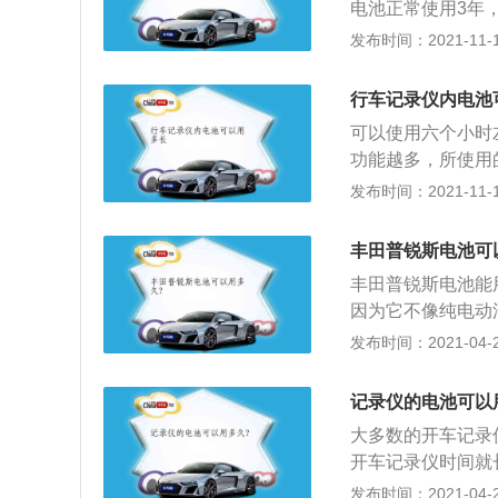
电池正常使用3年
样的，可以找一辆
避免ETC设备内
发布时间：2021-11-10
或者更换新的蓄电
环境影响（包括温
C充电器为其充电
行车记录仪内电池
坏，可以到ETC办理网点
可以使用六个小时
on)，中文翻译
功能越多，所使用
车辆挡风玻璃上的
长，只要确定这一
发布时间：2021-11-10
用短程通讯，利用
到车辆的蓄电池和
高速公路或桥梁收
声音和影像，同时
丰田普锐斯电池可
辆出现碰瓷的行为
丰田普锐斯电池能
以作为证据提供。
因为它不像纯电动
命可以用很长时间
发布时间：2021-04-27
故障灯亮会报故障
记录仪的电池可以
大多数的开车记录
开车记录仪时间就
关知识的仪器。安
发布时间：2021-04-26