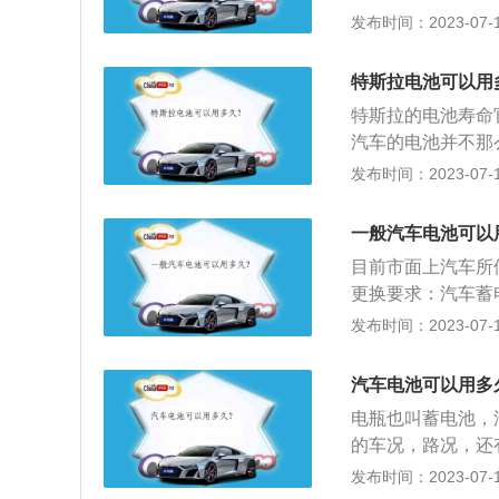
交通工具，结构比
发布时间：2023-07-17
把机械钥匙放回去
统。电控系统用于
车功能是使用遥控
机是电动车的动力
在车多的地方快速
特斯拉电池可以用
电能的部件。电池
火熄火对发动机也
特斯拉的电池寿命官
加，电池的性能也
车后，长按锁键可
汽车的电池并不那
离子会在电解液中
公里的质量保证。
发布时间：2023-07-17
随着充放电次数的
斯拉的单位电池由
低。如果能保持正
右，每个小包由70
时要注意1、汽车
一般汽车电池可以
换电池价格约为17
停车场或室外，如
目前市面上汽车所
候，为了能够更好
更换要求：汽车蓄
如果要再次启动的
不会损坏。日常开
发布时间：2023-07-17
启动车子，可以避
一次。汽车电池保
要经常充电，所以
己慢慢的放电，直
汽车电池可以用多
4、减少汽车熄火
电。不要长时间的
电瓶也叫蓄电池，
防蓄电池结冰损坏
的车况，路况，还
示蓄电量不足时，
止电瓶亏电：要防
发布时间：2023-07-17
的CD、点烟器等