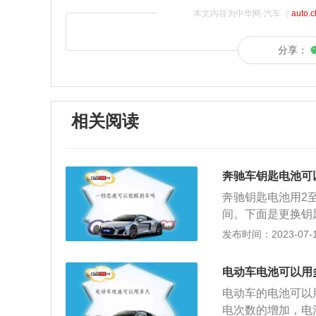
本文内容为中华网·汽车（
auto.
分享：
相关阅读
奔驰车钥匙电池可
奔驰钥匙电池用2
间。下面是更换钥
池的型号，一般都
发布时间：2023-07-17
2、从钥匙尾部向
械钥匙了。用刚取
电动车电池可以用
匙壳打开后，可以
电动车的电池可以
轻轻一撬就可以取
电次数的增加，电
后是安装步骤，先