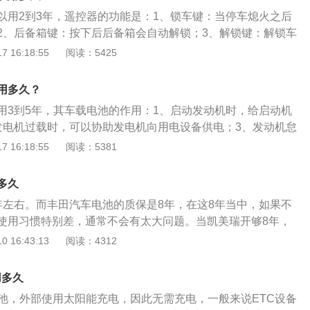
。
以用2到3年，遥控器的功能是：1、锁车键：当停车熄火之后
2、后备箱键：按下后后备箱会自动解锁；3、解锁键：解锁车
寻找车辆时确定车子的位置。汽车遥控器使用的注意事项是：
 16:18:55
阅读：5425
的物体接触；2、避免暴露在高温场所；3、避免和其他遥控器
、丢失后需要及时匹配新遥控器，避免丢失财物；5、避免将备
用多久？
；6、防止智能遥控器掉落或被碰撞；7、更换遥控器电池时，
用3到5年，其车载电池的作用：1、启动发动机时，给启动机
匹配。
发电机过载时，可以协助发电机向用电设备供电；3、发动机怠
供电；4、可以保护汽车用电器。汽车车载电池的工作原理：
 16:18:55
阅读：5381
原电池原理，正极板为氧化铅，负极板为单质铅，当负载导通
酸反应生成硫酸铅失电子，正极板氧化铅与硫酸反应生成铅和
多久
生电流。
年左右。而丰田汽车电池的质保是8年，在这8年当中，如果不
使用习惯特别差，通常不会有太大问题。当凯美瑞开够8年，
田对于镍氢电池提供了8年或20万公里的质保，在这样的质保
 16:43:13
阅读：4312
田对自己生产的镍氢电池还是比较有信心的。而丰田雷凌双擎
至推出了电池不限时间、不限里程的质保政策，这几乎就是终
用多久
点上也能证明出，丰田在混动汽车的电池技术上已经非常成熟
电池，外部使用太阳能充电，因此无需充电，一般来说ETC设备
瑞油电混动蓄电池没电了，和正常自动挡车辆蓄电池没电是一