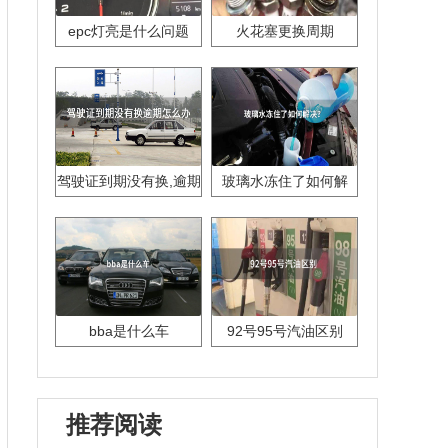
epc灯亮是什么问题
火花塞更换周期
驾驶证到期没有换,逾期
玻璃水冻住了如何解
怎么办??
决？
bba是什么车
92号95号汽油区别
推荐阅读