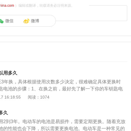
china.com
）编辑或翻译，转载请务必注明来源。
微信
微博
以用多久
至3年换，具体根据使用次数多少决定，很难确定具体更换时
匙电池的步骤：1、在换之前，最好先了解一下你的车钥匙电
会写在车主手册上，然后根据指定的型号选择新的钥匙电池；
 16:18:55
阅读：1074
上推logo开关，隐藏的机械钥匙会弹出一点，这时就可以取出机
出的机械钥匙托住标记位置，稍微用力就能打开钥匙外壳。钥
多久
看到电池的位置很深。拿个东西从两边的缝隙滑进去就行了。
用2到3年。电动车的电池是易损件，需要定期更换。随着充放
出旧电池；3、更换新电池后，注意电池正负极不能接反。然
池的性能也会下降，所以需要更换电池。电动车是一种常见的
插入外壳顶部，再用力按压另一端，更换电池。最后，别忘了