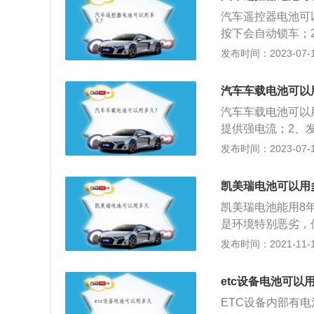
子，从而产生电流
汽车遥控器电池可
按下会自动锁车；
门；4、寻车键：
发布时间：2023-07-17
1、避免和带磁场
或饰品挂一起；4
汽车车载电池可以
用遥控器放在车内
汽车车载电池可以
注意电池型号是否
提供强电流；2、
速时，向用电设备
发布时间：2023-07-17
采用铅酸蓄电池，
时，负极板铅与硫
凯美瑞电池可以用
水得电子，从而产
凯美瑞电池能用8
是环境特别恶劣，
则最好换电池。丰
发布时间：2021-11-10
期上可以看出，丰
为了提高销量，甚
etc设备电池可以
身质保了，在这一
ETC设备内部有
了。若是丰田凯美