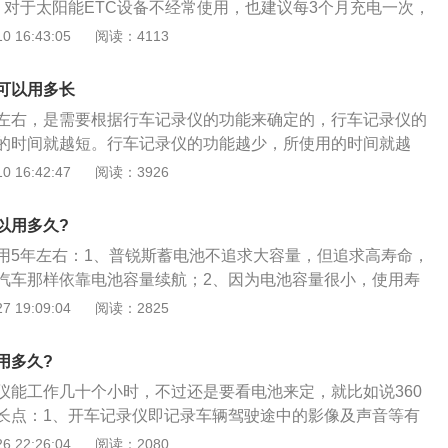
，对于太阳能ETC设备不经常使用，也建议每3个月充电一次，
，内燃机车然后蓄电池正极接正极，负极接负极就可以启动，
部电池自然放电。使用太阳能ETC设备的，充电电流大小受外部
 16:43:05
阅读：4113
池就可以正常启动。
度、光照强度等），当遇到阴雨天或没有太阳时，可以使用ET
，但如果依然发现车载etc充电器充电慢有可能是ETC充电器损
可以用多长
或ETC服务网点购买/更换。ETC(ElectronicTollCollecti
左右，是需要根据行车记录仪的功能来确定的，行车记录仪的
是电子不停车收费系统，是高速公路或桥梁自动收费。通过安装在
的时间就越短。行车记录仪的功能越少，所使用的时间就越
车载电子标签与在收费站ETC车道上的微波天线之间进行的专
点就可以了，另外，可以将行车记录仪的电源采用降压器连接
 16:42:47
阅读：3926
计算机联网技术与银行进行后台结算处理，从而达到车辆通过
保险处。机动车辆的行车记录仪是为了记录行驶途中所发生的
费站无需停车而能交纳高速公路或桥梁费用的目的。
还可以记录车辆行驶的时间，速度以及行驶的位置，当机动车
以用多久?
或者是出现了重大的交通事故时，车辆上的行车记录仪影像可
用5年左右：1、普锐斯蓄电池不追求大容量，但追求高寿命，
汽车那样依靠电池容量续航；2、因为电池容量很小，使用寿
，完全可以拿它当汽油车开；3、万一蓄电池损坏了，有问题
 19:09:04
阅读：2825
码的，换一个一万块钱左右。
用多久?
仪能工作几十个小时，不过还是要看电池来定，就比如说360
长点：1、开车记录仪即记录车辆驾驶途中的影像及声音等有
装开车记录仪后，能够记录汽车驾驶全流程的视频图像和声
 22:26:04
阅读：2080