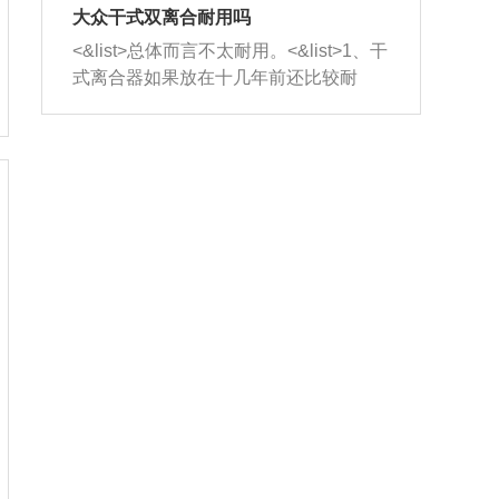
室，最后形成废气排出，就可以让三元
无法制作，需要将车辆送到修理厂或4s
造成烧机油。<&list>3、机油粘度。使用
大众干式双离合耐用吗
催化器得到清洗，排气管堵塞的情况就
店；<&list>2.车辆半轴套管防尘罩破
机油粘度过小的话，同样会有烧机油现
<&list>总体而言不太耐用。<&list>1、干
能够得到解决。
裂，破裂后会出现漏油现象，使半轴磨
象，机油粘度过小具有很好的流动性，
式离合器如果放在十几年前还比较耐
损严重，磨损的半轴容易损坏，产生异
容易窜入到气缸内，参与燃烧。<&list>
用，但是由于现在的汽车发动机动力输
响；<&list>3.稳定器的转向胶套和球头
4、机油量。机油量过多，机油压力过
出越来越高，使得干式离合器散热不足
老化，一般是使用时间过长造成的。解
大，会将部分机油压入气缸内，也会出
的缺陷也逐渐暴露出来。<&list>2、由于
决方法是更换新的质量好的转向橡胶套
现烧机油。<&list>5、机油滤清器堵塞：
干式双离合的工作环境暴露在空气中，
和球头。
会导致进气不畅，使进气压力下降，形
而离合器的散热也是通离合器罩上面的
成负压，使机油在负压的情况下吸入燃
几个小孔来进行散热。但是在行驶过程
烧室引起烧机油。<&list>6、正时齿轮或
中变速箱需要换挡，就不得不使得离合
链条磨损：正时齿轮或链条的磨损会引
器频繁工作。<&list>3、长时间的低速行
起气阀和曲轴的正时不同步。由于轮齿
驶以及过于频繁的启停，导致离合器的
或链条磨损产生的过量侧隙，使得发动
温度不断升高，而低速行驶时空气流动
机的调节无法实现：前一圈的正时和下
效率不高，无法将离合器中的热量有效
一圈可能就不一样。当气阀和活塞的运
的带走，导致离合器内部的温度不断升
动不同步时，会造成过大的机油消耗。
高，加速离合器的磨损。
解决方法：更换正时齿轮或链条。<&list
>7、内垫圈、进风口破裂：新的发动机
设计中，经常采用各种由金属和其他材