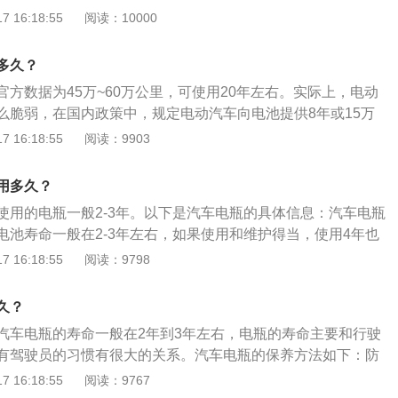
较简单。电动汽车的主要部件包括车架、电机、电池和电控系
 16:18:55
阅读：10000
。关于车钥匙使用的更多信息如下：1、车钥匙搜索功能。寻
控制整车的电路。没有电控系统，电动车无法正常行驶。电动
器或报警装置，按下按钮，汽车喇叭会鸣响，双闪灯会闪烁，
源，电动机可以驱动电动车前进。电池是电动汽车中用来储存
找到自己的车；2、用车钥匙关闭发动机，关闭车窗。连续点
多久？
可以为电动汽车上的所有电子设备供电。随着充放电次数的增
是一种负担，会缩短寿命。这种情况可以用遥控钥匙解决。下
方数据为45万~60万公里，可使用20年左右。实际上，电动
会下降，所以需要定期更换电池。在充放电过程中，电池中的
以远程关闭四个车窗，这是一个非常方便且经常使用的功能。
么脆弱，在国内政策中，规定电动汽车向电池提供8年或15万
运动，有些离子在电解液中运动时会与电解液发生化学反应。
电动汽车的续航距离越高，电池容量越大，电池价格越高。特
 16:18:55
阅读：9903
增加，电池中的离子数量会越来越少，因此电池的性能会降
十几个小包构成，每个小包的电池模块价值在人民币2000元左
确的用车习惯，可以有效延长电池的使用寿命。汽车电池使用
个以上的电池构成。搭载90kW・h电池的ModelS90d的全车更
电池在使用的时候需要注意，最好是不要长时间停放在露天的
用多久？
万，也就是说每50kW・h8万元。
果情况时间过长的话，最好是把电池取下来；2、冬天的时
使用的电瓶一般2-3年。以下是汽车电瓶的具体信息：汽车电瓶
地保护汽车电池，建议每次启动汽车时间都不能够少于5秒，
电池寿命一般在2-3年左右，如果使用和维护得当，使用4年也
话，间隔时间也不能够低于15秒。要避免短时间内不断地重复
车也要勤检查电瓶，夏天每周要检查一次，冬天每半个月检查
 16:18:55
阅读：9798
免电池过度放电而烧坏；3、汽车电池在日常使用的时候一定
养注意事项：汽车的蓄电池在很长时间不适用的时候，就会自
要启动一次车子来给电池充电，不能够长时间地不启动车子；
到报废为止，所以每隔一段时间就启动汽车一次，给蓄电池充
久？
以后使用汽车电器。
把汽车放在露天停车场，如长期停放，须拆下蓄电池带走，以
汽车电瓶的寿命一般在2年到3年左右，电瓶的寿命主要和行驶
。蓄电池的蓄电量可以在仪表板上反映出来。当电流表指针显
有驾驶员的习惯有很大的关系。汽车电瓶的保养方法如下：防
要及时充电。
止蓄电池亏电，要特别別注意在熄火状态下不要长时间用车上
 16:18:55
阅读：9767
充电，这时候会消耗大量的电瓶电流。如果亏电很容易造成蓄电