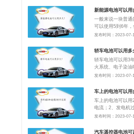
池的损坏。半年检
新能源电池可以用
店检测检测电瓶，
一般来说一块普通
到4年。但是越往
可以使用5到6年
充放电次数来衡量
发布时间：2023-07-17
4000次以上！
车电池会这么贵主
轿车电池可以用多
所以这个是为什么
轿车电池可以用3
取得突破那么正在
火系统、电子染油
电设备供电；3、
发布时间：2023-07-17
电机多余的电能存
白色酸蚀粉末，延
车上的电池可以用
充电正常。
车上的电池可以用
电流；2、发电机
向用电设备供电；
发布时间：2023-07-17
蓄电池，原电池原
板铅与硫酸反应生
汽车遥控器电池可