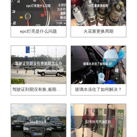
epc灯亮是什么问题
火花塞更换周期
驾驶证到期没有换,逾期怎么办??
玻璃水冻住了如何解决？