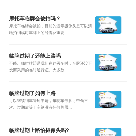
摩托车临牌会被拍吗？
摩托车临牌会被拍，目前的违章摄像头是可以清
晰拍到临时车牌上的号牌及重要...
临牌过期了还能上路吗
不能。临时牌照是我们在购买车时，车牌还没下
发而采用的临时通行证。大多数...
临牌过期了如何上路
可以继续到车管所申请，每辆车最多可申领三
次。过期后等于车辆没有任何牌照...
临牌过期上路怕摄像头吗?