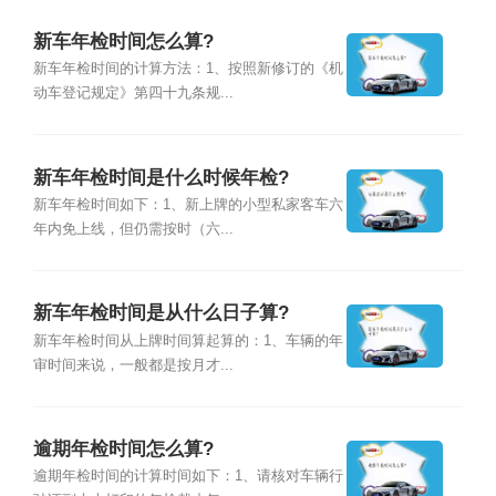
新车年检时间怎么算?
新车年检时间的计算方法：1、按照新修订的《机
动车登记规定》第四十九条规...
新车年检时间是什么时候年检?
新车年检时间如下：1、新上牌的小型私家客车六
年内免上线，但仍需按时（六...
新车年检时间是从什么日子算?
新车年检时间从上牌时间算起算的：1、车辆的年
审时间来说，一般都是按月才...
逾期年检时间怎么算?
逾期年检时间的计算时间如下：1、请核对车辆行