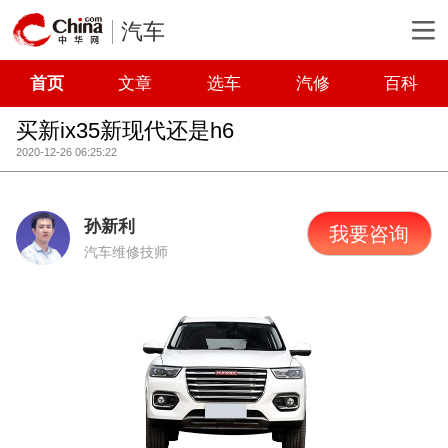
汽车
首页
文章
选车
汽修
百科
买新ix35新现代还是h6
2020-12-26 06:25:22
孙新利
我要咨询
汽车维修技师