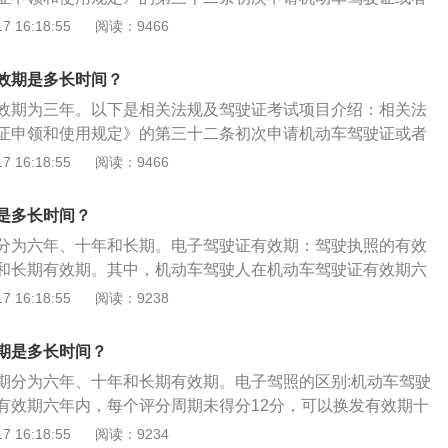
。需要注意的是，在驾驶证有效期之内，有任意一次记分周期
，科目一考试合格后，车辆管理所应当在一日内核发驾驶技能
 16:18:55
阅读：9466
换取有效期更长的驾驶证。
能准考证明的有效期为三年，申请人应当在有效期内完成科目
未在有效期内完成考试的，已考试合格的科目成绩作废。驾驶
效期是多长时间？
证考试是为了获得机动车驾驶证的考试，考试科目内容及合格
效期为三年。以下是相关法规及驾驶证考试项目介绍：相关法
考试分为理论知识、场地驾驶技能、道路驾驶技能及文明驾驶
证申领和使用规定》的第三十二条初次申请机动车驾驶证或者
四项考试。
，科目一考试合格后，车辆管理所应当在一日内核发驾驶技能
 16:18:55
阅读：9466
能准考证明的有效期为三年，申请人应当在有效期内完成科目
未在有效期内完成考试的，已考试合格的科目成绩作废。驾驶
是多长时间？
证考试是为了获得机动车驾驶证的考试，考试科目内容及合格
分为六年、十年和长期。电子驾驶证有效期：驾驶执照的有效
考试分为理论知识、场地驾驶技能、道路驾驶技能及文明驾驶
和长期有效期。其中，机动车驾驶人在机动车驾驶证有效期六
四项考试。
期未得12分，可以换发有效期十年的机动车驾驶证，在机动车
 16:18:55
阅读：9238
期内，如果每个计分周期未记12分，则可换发长期有效的机动
驶证简介：电子驾驶证，俗称电子驾照，是作为实体驾驶证件
期是多长时间？
年6月1日起，在北京、天津、石家庄、成都等28个城市推行机动
期分为六年、十年和长期有效期。电子驾照的区别:机动车驾驶
为驾驶人提供在线“亮证”“亮码”服务，更好便利群众办事出行。
有效期六年内，每个评分周期未得分12分，可以换发有效期十
；在机动车驾驶证的十年有效期内，如果每个计分周期未记12
 16:18:55
阅读：9234