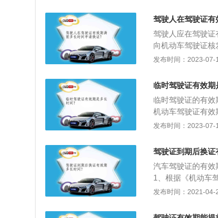
分，则可换发长期
防伪技术，真实、
驾驶人在驾驶证有
国家公安交通管制
驾驶人应在驾驶证
便。
向机动车驾驶证核
带好相关材料证件
发布时间：2023-07-17
令第139号）第
效期满前九十日内
临时驾驶证有效期
证。提交以下证明
临时驾驶证的有效
部队团级以上医疗
机动车驾驶证有效
年，可以通过到当
发布时间：2023-07-17
证：如果驾驶证被
证。3、证件：驾
驾驶证到期后换证
换证业务，即持县
汽车驾驶证的有效
证明原件及复印件
1、根据《机动车驾
彩色照片，就近选
机动车驾驶证有效
发布时间：2021-04-26
式单位办理换证业
的六年有效期内，
证；3、在机动车
驾驶证有效期能提