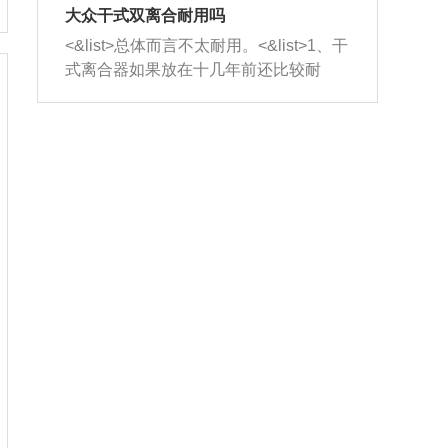
室，最后形成废气排出，就可以让三元
无法制作，需要将车辆送到修理厂或4s
造成烧机油。<&list>3、机油粘度。使用
大众干式双离合耐用吗
催化器得到清洗，排气管堵塞的情况就
店；<&list>2.车辆半轴套管防尘罩破
机油粘度过小的话，同样会有烧机油现
<&list>总体而言不太耐用。<&list>1、干
能够得到解决。
裂，破裂后会出现漏油现象，使半轴磨
象，机油粘度过小具有很好的流动性，
式离合器如果放在十几年前还比较耐
损严重，磨损的半轴容易损坏，产生异
容易窜入到气缸内，参与燃烧。<&list>
用，但是由于现在的汽车发动机动力输
响；<&list>3.稳定器的转向胶套和球头
4、机油量。机油量过多，机油压力过
出越来越高，使得干式离合器散热不足
老化，一般是使用时间过长造成的。解
大，会将部分机油压入气缸内，也会出
的缺陷也逐渐暴露出来。<&list>2、由于
决方法是更换新的质量好的转向橡胶套
现烧机油。<&list>5、机油滤清器堵塞：
干式双离合的工作环境暴露在空气中，
和球头。
会导致进气不畅，使进气压力下降，形
而离合器的散热也是通离合器罩上面的
成负压，使机油在负压的情况下吸入燃
几个小孔来进行散热。但是在行驶过程
烧室引起烧机油。<&list>6、正时齿轮或
中变速箱需要换挡，就不得不使得离合
链条磨损：正时齿轮或链条的磨损会引
器频繁工作。<&list>3、长时间的低速行
起气阀和曲轴的正时不同步。由于轮齿
驶以及过于频繁的启停，导致离合器的
或链条磨损产生的过量侧隙，使得发动
温度不断升高，而低速行驶时空气流动
机的调节无法实现：前一圈的正时和下
效率不高，无法将离合器中的热量有效
一圈可能就不一样。当气阀和活塞的运
的带走，导致离合器内部的温度不断升
动不同步时，会造成过大的机油消耗。
高，加速离合器的磨损。
解决方法：更换正时齿轮或链条。<&list
>7、内垫圈、进风口破裂：新的发动机
设计中，经常采用各种由金属和其他材