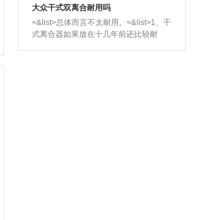
室，最后形成废气排出，就可以让三元
无法制作，需要将车辆送到修理厂或4s
造成烧机油。<&list>3、机油粘度。使用
大众干式双离合耐用吗
催化器得到清洗，排气管堵塞的情况就
店；<&list>2.车辆半轴套管防尘罩破
机油粘度过小的话，同样会有烧机油现
<&list>总体而言不太耐用。<&list>1、干
能够得到解决。
裂，破裂后会出现漏油现象，使半轴磨
象，机油粘度过小具有很好的流动性，
式离合器如果放在十几年前还比较耐
损严重，磨损的半轴容易损坏，产生异
容易窜入到气缸内，参与燃烧。<&list>
用，但是由于现在的汽车发动机动力输
响；<&list>3.稳定器的转向胶套和球头
4、机油量。机油量过多，机油压力过
出越来越高，使得干式离合器散热不足
老化，一般是使用时间过长造成的。解
大，会将部分机油压入气缸内，也会出
的缺陷也逐渐暴露出来。<&list>2、由于
决方法是更换新的质量好的转向橡胶套
现烧机油。<&list>5、机油滤清器堵塞：
干式双离合的工作环境暴露在空气中，
和球头。
会导致进气不畅，使进气压力下降，形
而离合器的散热也是通离合器罩上面的
成负压，使机油在负压的情况下吸入燃
几个小孔来进行散热。但是在行驶过程
烧室引起烧机油。<&list>6、正时齿轮或
中变速箱需要换挡，就不得不使得离合
链条磨损：正时齿轮或链条的磨损会引
器频繁工作。<&list>3、长时间的低速行
起气阀和曲轴的正时不同步。由于轮齿
驶以及过于频繁的启停，导致离合器的
或链条磨损产生的过量侧隙，使得发动
温度不断升高，而低速行驶时空气流动
机的调节无法实现：前一圈的正时和下
效率不高，无法将离合器中的热量有效
一圈可能就不一样。当气阀和活塞的运
的带走，导致离合器内部的温度不断升
动不同步时，会造成过大的机油消耗。
高，加速离合器的磨损。
解决方法：更换正时齿轮或链条。<&list
>7、内垫圈、进风口破裂：新的发动机
设计中，经常采用各种由金属和其他材