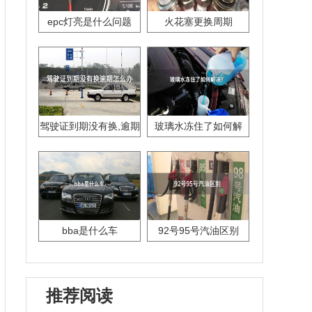
epc灯亮是什么问题
火花塞更换周期
驾驶证到期没有换,逾期
玻璃水冻住了如何解
怎么办??
决？
bba是什么车
92号95号汽油区别
推荐阅读