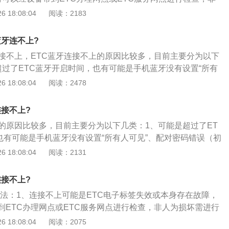
TC重新激活即可使用；3、各地车主用户可通过关注交通运输
 18:08:04
阅读：2183
端小程序，进入ETC服务专区进行办理、查询等相关业务。
蓝牙连不上?
连接不上，ETC蓝牙连接不上的原因比较多，目前主要分为以下
超过了ETC蓝牙开启时间，也有可能是手机蓝牙没有设置“所有
错误（初始密码0000）等，由于ETC设备蓝牙开启约2分钟后
 18:08:04
阅读：2478
完成相应的蓝牙连接操作；2、ETC电子标签失效或本身存在
设备带到ETC办理网点或ETC服务网点进行检查，非人为损坏
连接不上?
活即可使用；3、手机APP问题，目前市面上流程很多ETC激
上的原因比较多，目前主要分为以下几类：1、可能是超过了ET
PP，由于激活或充值都是需要用到蓝牙功能的，但很多这些非官
也有可能是手机蓝牙没有设置“所有人可见”、配对密码错误（初
ETC蓝牙连接成功率低，还有可能导致信息被盗的风险。
，由于ETC设备蓝牙开启约2分钟后自动关闭，请尽快完成相应
 18:08:04
阅读：2131
2、ETC电子标签失效或本身存在故障，此时可以经设备带到E
TC服务网点进行检查，非人为损坏需进行ETC重新激活即可使
连接不上?
问题，目前市面上流程很多ETC激活\/ETC充值APP，由于激活
方法：1、连接不上可能是ETC电子标签失效或本身存在故障，
到蓝牙功能的，但很多这些非官方应用不太可靠，ETC蓝牙连
到ETC办理网点或ETC服务网点进行检查，非人为损坏需进行
可能导致信息被盗的风险。
可使用；2、各地车主用户可通过关注交通运输部使用国务院客
 18:08:04
阅读：2075