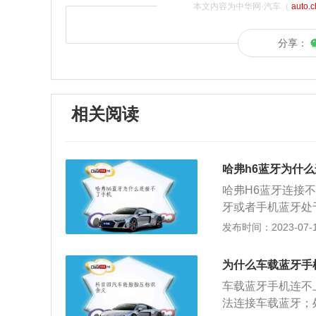
本文内容为中华网·汽车（
auto.
分享：
相关阅读
哈弗h6蓝牙为什
哈弗H6蓝牙连接
牙或者手机蓝牙处
进行连接配对操作
发布时间：2023-07-17
2、蓝牙设备距离
和车载蓝牙距离过
为什么车载蓝牙手
能地靠近车载蓝牙
车载蓝牙手机连不
议车主更换手机重
法连接车载蓝牙；
扰。解决办法：离