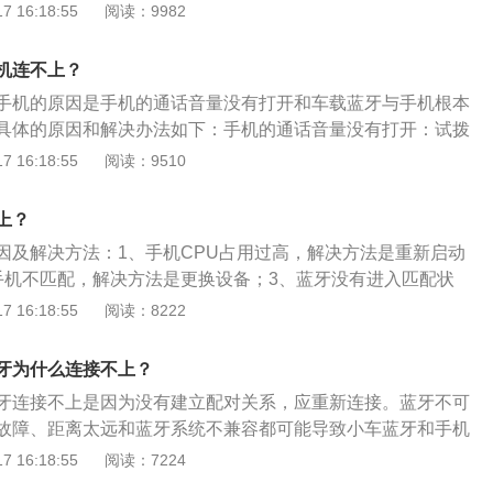
不兼容时，也会导致车载蓝牙无法连接上手机蓝牙；处理方
 16:18:55
阅读：9982
障，连接的设备太多，系统代码错乱。解决办法：建议车主及
到最新版本，重新连接车载蓝牙系统；3.电子设备不稳定，导
厂进行检查维修，非专业个人车主无法解决。哈弗H6蓝牙连接
接；处理方法：重启手机，再次尝试连接蓝牙；4.蓝牙和其他
骤：1、开启汽车中控屏幕，在界面中点击蓝牙按钮进入；2、
机连不上？
录或连接记录过多；处理方法：建议车主删除之前没有用过的
置界面，点击配对新设备按钮进入；3、手机的蓝牙开启，点
手机的原因是手机的通话音量没有打开和车载蓝牙与手机根本
试连接。5.如果硬件设备出现问题，无论是汽车的蓝牙功能还
按钮；4、搜索到蓝牙设备，看到屏幕中显示的设备名称，点
具体的原因和解决办法如下：手机的通话音量没有打开：试拨
出现故障，都会导致蓝牙无法连接的现象；处理方法：建议车
出的配对对话框中点击是的按钮；6、在手机上可以看到汽车蓝
拨号或通话状态下，按机身侧边的音量上键，即可调大声音。
 16:18:55
阅读：9510
厂进行维修，车主个人无法解决此问题或容易使汽车产生新的问
击配对即可。
本没有配对连接上：首先手机、车载蓝牙设备要建立配对关
损失。
、车载蓝牙设备的蓝牙功能，并将手机蓝牙设置中设为所有人
上？
中搜索蓝牙设备，查找到之后选中进行配对连接，配对密码
因及解决方法：1、手机CPU占用过高，解决方法是重新启动
成配对后则连接成功。车载蓝牙与手机蓝牙配对连接成功后，可以
手机不匹配，解决方法是更换设备；3、蓝牙没有进入匹配状
在手机上播放音乐，可在车载蓝牙设备上欣赏音乐。
按开机键十秒进入匹配状态；4、设备问题，解决方法是将已
 16:18:55
阅读：8222
信息，找到要连接的设备后进行连接；5、周围存在干扰蓝牙
是换一地点另行尝试，如果仍不成功，可以进行恢复出厂设置
牙为什么连接不上？
复出厂操作方式不同，可以参照说明书或咨询客服。
牙连接不上是因为没有建立配对关系，应重新连接。蓝牙不可
故障、距离太远和蓝牙系统不兼容都可能导致小车蓝牙和手机
下为其他状况导致的两者蓝牙连接不上：1、蓝牙不可见状
 16:18:55
阅读：7224
牙或者手机蓝牙处于不可见状态时，那么双方都将不能扫描到