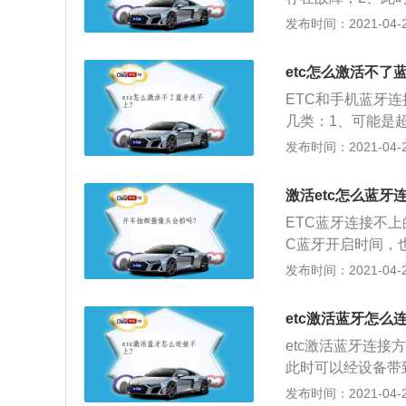
人为损坏需进行E
发布时间：2021-04-26
部使用国务院客户
etc怎么激活不了
ETC和手机蓝牙
几类：1、可能是
人可见”、配对密码
发布时间：2021-04-26
自动关闭，请尽快
故障，此时可以经
激活etc怎么蓝牙
需进行ETC重新激
ETC蓝牙连接不
活\/ETC充值A
C蓝牙开启时间，
方应用不太可靠，
始密码0000）等
发布时间：2021-04-26
的蓝牙连接操作；
TC办理网点或E
etc激活蓝牙怎么
用；3、手机APP
etc激活蓝牙连接
或充值都是需要用
此时可以经设备带
接成功率低，还有
ETC重新激活即
发布时间：2021-04-26