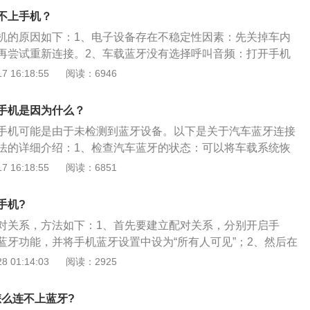
法进行连接配对操作。2、硬件设施故障：无论是车载蓝牙模
不上手机？
机的蓝牙功能有问题都不能成功连接上。3、距离太远：当前
机的原因如下：1、电子设备存在不稳定性因素：先关掉车内
车载蓝牙的通信范围，距离太远时很可能接收不到信号。
再尝试重新连接。2、车载蓝牙没有选择呼叫音频：打开手机
连接。3、蓝牙设备存在兼容问题：删除车载蓝牙和手机的配
 16:18:55
阅读：6946
、手机系统没有更新到适用版本：更新手机系统，与蓝牙建立
连接其它蓝牙设备：将手机中连接的蓝牙设备删除，与车载蓝
手机是因为什么？
硬件设施故障：音响的蓝牙模块出现问题，或者手机的蓝牙功
手机可能是由于未检测到蓝牙设备。以下是关于汽车蓝牙连接
能成功连接，需要到4s店或手机店检修汽车或手机，恢复蓝牙
法的详细介绍：1、检查汽车蓝牙的状态：可以将车载系统恢
清空蓝牙列表，关闭其他蓝牙设备。通过手机蓝牙配对找到车
 16:18:55
阅读：6851
对。2、检查手机蓝牙的状态：打开手机蓝牙设置中的开放检
牙处于关闭状态时，汽车无法连接上手机。3、尝试使用其他
手机?
不上时，可以判定故障的出现是由于车载系统的蓝牙模块，应
对关系，方法如下：1、首先要建立配对关系，分别开启手
后服务，寻求帮助。
蓝牙功能，并将手机蓝牙设置中设为“所有人可见”；2、然后在
备，查找到之后选中进行配对连接，连接密码为：0000，完成
 01:14:03
阅读：2925
；3、导航与手机蓝牙配对连接成功后，从导航主界面进入拨
和接听电话，还可将手机上的通讯录导入到导航仪上；4、进
怎么连不上蓝牙?
音乐，同时打开手机的音乐播放器就行，可以直接点击手机上