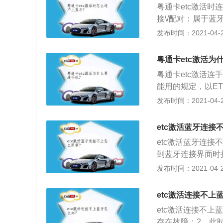
粤通卡etc激活
的歌曲播放。
接\/配对：属于蓝
掉线：蓝牙中断道
发布时间：2021-04-26
3、手机蓝牙连接
蓝牙，再次操作。
粤通卡etc激活为
粤通卡etc激活连
能用的规定，以E
用。具体介绍如下
发布时间：2021-04-26
逐步取缔高速公路
表向高速公路公司
etc激活蓝牙连接
生效；3、记帐卡
etc激活蓝牙连接
帐卡通行记录，上
到蓝牙连接界面时
帐户中划扣记帐卡
2、只需要在微信
发布时间：2021-04-26
c蓝牙开启和手机
种etc开启的方
etc激活连接不上
插拔慢了蓝牙是不
etc激活连接不上
存在故障；2、此