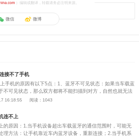
china.com
）编辑或翻译，转载请务必注明来源。
微信
微博
么连接不了手机
不上手机的原因有以下5点：1、蓝牙不可见状态：如果当车载蓝
于不可见状态，那么双方都将不能扫描到对方，自然也就无法
。解决办法：将车载蓝牙或者手机蓝牙设置为可发现状态。
 16:18:55
阅读：1043
过远：由于蓝牙的传输拥有一定的距离限制，所以当手机蓝牙
远时，可能会搜索不到蓝牙设备。解决办法：将手机蓝牙尽可
机连不上
。3、蓝牙匹配不成功，两种设备系统不兼容。解决办法：建
上的原因：1.当手机设备超出车载蓝牙的通信范围时，可能无
新连接。4、汽车受外部信号受干扰或车内其他电子设备的干
处理方法：让手机靠近车内蓝牙设备，重新连接；2.当手机系
开信号干扰强的地方，关闭车内电子设备然后重新连接。5、