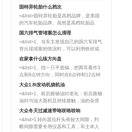
固特异轮胎什么档次
<&list>固特异轮胎是高档品牌，是美国
的汽车轮胎品牌。虽然是高档轮胎品
牌，但是中高低端的轮胎都有生产，这
国六排气管堵塞怎么清理
也是为了更好的开拓市场。
<&list>1、当车主发现自己的国六车排气
管出现堵塞的情况时，可以利用铁丝或
者是细棍，直接将杂物给取出来，如果
在家拿什么练方向盘
堵塞情况比较严重，也可以采取应急措
<&list>1、找一只平底锅，把两耳看作3
施。 <&list>2、直接利用木棍将所有的
点和9点钟方向，同时在6点钟和12点钟
杂物推到排气管里面的位置处，然后将
方向做一个标记。 <&list>2、双手握住
三元催化器拆解开，就可以将堵塞的东
大众1.8t发动机烧机油
平底锅两耳，然后往左打半圈、一圈、
西取出来。但如果是因为积碳过多引起
<&list>1、前后曲轴油封老化：前后曲轴
一圈半的练习，往右同样也要打相同的
的堵塞，就需要将三元催化器泡在草酸
油封与油大面积且持续接触，油的杂质
圈数。 <&list>3、最后强调要反复练
中进行清洗。 <&list>3、也可以利用清
和发动机内持续温度变化使其密封效果
习，这样就可以形成肌肉记忆，在真实
大众冬天过减速带咯吱咯吱响
洗剂对堵塞的情况得到解决，将清洗剂
逐渐减弱，导致渗油或漏油。<&list>2、
驾驶车辆时，不需要记忆也能打好方
放在燃油箱中，与燃油混合后，车辆启
<&list>1.转向器拉杆头有较大间隙，判
活塞间隙过大：积碳会使活塞环与缸体
向。
动时，就可以和汽油一起进入到燃烧
断间隙需要专用仪器和工具，车主本人
的间隙扩大，导致机油流入燃烧室中，