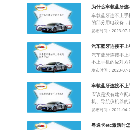
对方，自然也就无
为什么车载蓝牙连
块出了问题还是手
车载蓝牙连不上手
的手机设备移出了
的部分用电设备，
蓝牙的音频，重新
发布时间：2023-07-17
对，重新连接。4
连接。5、手机已
汽车蓝牙连接不上
牙重新连接。6、
汽车蓝牙连接不上
能出现问题，都不
不上手机的应对方
连接功能。
复出厂设置，或者
发布时间：2023-07-17
载系统，再进行配
测选项。当手机蓝
车载蓝牙连接不上
手机：当同样连接
应该是没有建立配
及时联系车辆的售
机、导航仪机器的
手机中搜索蓝牙设
发布时间：2021-04-28
配对后则连接成功
号界面，可以拨打
粤通卡etc激活时
入蓝牙界面，点击