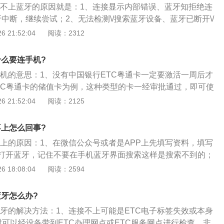
时连不上蓝牙的原因就是：1、连接显示内部错误、蓝牙知拒绝连
牙中断，继续尝试；2、无法检测\/搜索蓝牙设备、蓝牙已断开\/
，建议拔卡重插，返回上一步，重新连接蓝牙，再次激活；
 21:52:04
阅读：2312
上后，页回面卡住，无法操作答：建议返回上一步，重新连接
什么要连手机?
手机的意思：1、没有中国银行ETC粤通卡一定要激活一周后才
TC粤通卡的储值卡为例，这种类型的卡一经审批通过，即可使
；2、作为广东省公路联网收费专用非现金缴费卡，粤通卡将
 21:52:04
阅读：2125
自行发行的各种优惠卡（券），用户可持粤通卡填写优惠申请
申请通行费优惠，一经审批通过，即可到粤通卡客服网点登记
不上怎么回事?
消费实行“先消费，后结算”方式。高速公路收费系统自动采集记
不上的原因：1、在微信公众号或者是APP上先填写资料，填写
传粤通卡结算中心进行资金结算。结算中心自动、分次从用户
打开蓝牙，记住不要在手机蓝牙界面搜索这样是搜索不到的；
相关费用，按月提供汇总发票。
公众号或APP的蓝牙搜索界面直接下一步搜索就可以了，确保et
 18:08:04
阅读：2594
蓝牙开启的状态下很容易就可以连接；3、关于etc蓝牙开启，各
式也有可能不一样，一般都是快速插拔两下，一定要快速插拔如果
蓝牙怎么办?
会开启的。
蓝牙的解决方法：1、连接不上可能是ETC电子标签失效或本身
时可以经设备带到ETC办理网点或ETC服务网点进行检查，非