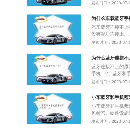
统和车载蓝牙系统
发布时间：2023-07-17
多媒体系统发生故
法：手机系统升级
时去4S店或维修
致车载蓝牙无法连
手机有以下6个步
为什么车载蓝牙手
设备之间有连接记
进入到汽车蓝牙设
汽车蓝牙连接不上
蓝牙设备，重新尝
击汽车蓝牙的搜索
没有配对连接上。
是手机的蓝牙功能
击进入；5、在弹
一个电话号码，在
发布时间：2023-07-17
主去4S店或修理
牙配对的对话框点
车载蓝牙与手机根
题，造成不必要的
系。分别开启手机
为什么蓝牙连接不
可见；然后在手机
蓝牙连接不上的原
为：0000，完
手机；2、蓝牙和
拨打和接听电话；
态，解决方法是长
发布时间：2023-07-17
经配对的设备清除
的设备，解决方法
小车蓝牙和手机蓝
操作，不同设备恢
小车蓝牙和手机蓝
见状态、硬件设施
蓝牙连接不上。以
发布时间：2023-07-17
态：如果当车载蓝