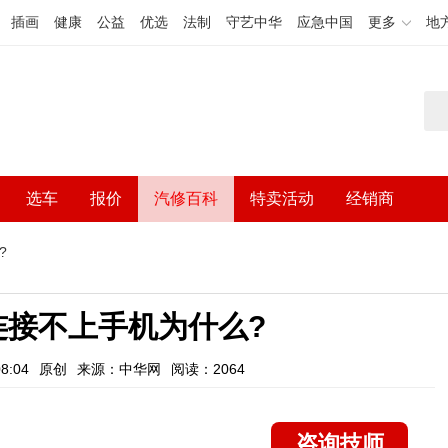
插画
健康
公益
优选
法制
守艺中华
应急中国
更多
地
选车
报价
汽修百科
特卖活动
经销商
?
牙连接不上手机为什么?
8:04
原创
来源：中华网
阅读：2064
咨询技师