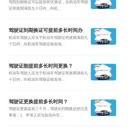
驾照到期换证可以提前90天换证，在机动车驾驶
证有效期满前九十日内，向机...
驾驶证到期换证可提前多长时间办
理？
机动车驾驶人应当于机动车驾驶证有效期满前九
十日内，向机动车驾驶证核发地...
驾驶证能提前多长时间更换？
机动车驾驶人应当于机动车驾驶证有效期满前九
十日内，向机动车驾驶证核发地...
驾驶证更换提前多长时间？
驾驶证更换提前三个月，驾驶证到期换证的注意
事项：1、申请人应当如实向车...