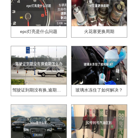
epc灯亮是什么问题
火花塞更换周期
驾驶证到期没有换,逾期怎么办??
玻璃水冻住了如何解决？