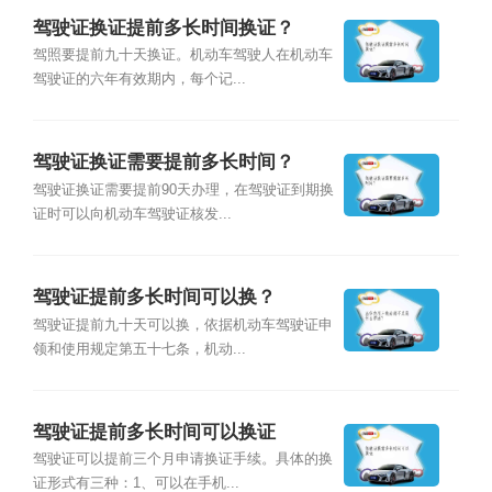
驾驶证换证提前多长时间换证？
驾照要提前九十天换证。机动车驾驶人在机动车
驾驶证的六年有效期内，每个记...
驾驶证换证需要提前多长时间？
驾驶证换证需要提前90天办理，在驾驶证到期换
证时可以向机动车驾驶证核发...
驾驶证提前多长时间可以换？
驾驶证提前九十天可以换，依据机动车驾驶证申
领和使用规定第五十七条，机动...
驾驶证提前多长时间可以换证
驾驶证可以提前三个月申请换证手续。具体的换
证形式有三种：1、可以在手机...