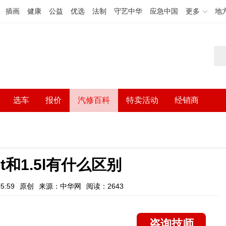
插画
健康
公益
优选
法制
守艺中华
应急中国
更多
地
选车
报价
汽修百科
特卖活动
经销商
t和1.5l有什么区别
5:59
原创
来源：中华网
阅读：2643
咨询技师