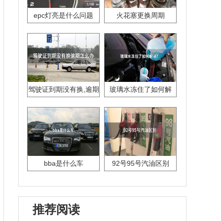
epc灯亮是什么问题
火花塞更换周期
驾驶证到期没有换,逾期
玻璃水冻住了如何解
怎么办??
决？
bba是什么车
92号95号汽油区别
推荐阅读