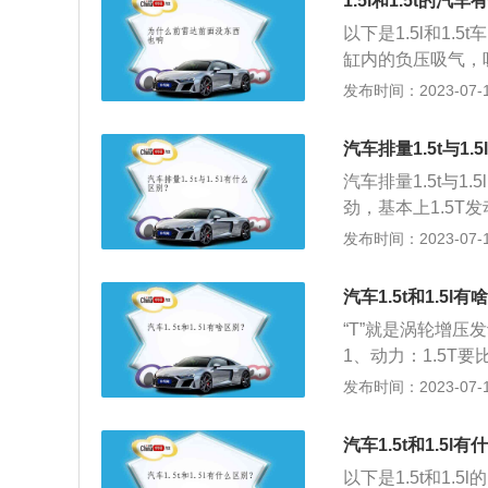
1.5l和1.5t的汽
对起来是1.6T
以下是1.5l和1.
缸内的负压吸气，
的动能来自于汽车
发布时间：2023-07-17
击涡轮，并带动另
燃烧更加充分，动
汽车排量1.5t与1.
缩更多空气进气缸
汽车排量1.5t与1
喷油量也会增加。（
劲，基本上1.5T
多一个涡轮增压器
发动机，动力可以提
发布时间：2023-07-17
机是最早出现的发
油，如果拿1.5T
器而来的，自然吸
命方面：1.5L发
汽车1.5t和1.5l
养，不激烈驾驶，
“T”就是涡轮增压发
4、后期保养成本方
1、动力：1.5T要
机油方面等，涡轮
一些。3、可靠性：
发布时间：2023-07-17
的保养费用低一点
汽车1.5t和1.5l
以下是1.5t和1.