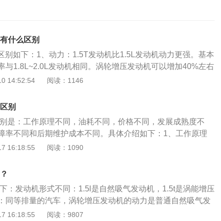
5l有什么区别
具体区别如下：1、动力：1.5T发动机比1.5L发动机动力更强。基本
率与1.8L~2.0L发动机相同。涡轮增压发动机可以增加40%左右
1.5L发动机比1.5T发动机省油。如果拿1.5T和同等功率的车
 14:52:54
阅读：1146
，1.5T肯定更省油。3、使用寿命：1.5L发动机比1.5T发动机使用
不夸张地说，自然吸气发动机只要按时保养，不被猛烈驱动，
啥区别
能被驱动报废。你可以参考路上的出租车。4、后期维护成
5l的区别是：工作原理不同，油耗不同，价格不同，发展成熟度不
比1.5T发动机更经济。无论是汽油还是机油，涡轮增压发动机对
障率不同和后期维护成本不同。具体介绍如下：1、工作原理
5、价格：1.5L发动机比1.5T发动机便宜。6、类型：发动机
然吸气的汽车，靠气缸内的负压吸气，吸入气缸内的空气浓度正
 16:18:55
阅读：1090
T是带涡轮增压器的，1.5L是自吸。
车，涡轮增压器的动能来自于汽车的废气，所以涡轮也被称为废气
的废气会冲击涡轮，并带动另一侧的叶轮压缩空气，然后送入
别？
机内的燃油燃烧更加充分，动力更强。2、油耗不同：1.5T的
区别如下：发动机形式不同：1.5l是自然吸气发动机，1.5t是涡能增压
增压压缩更多空气进气缸，而发动机电喷系统会根据进气量来
：同等排量的汽车，涡轮增压发动机的动力是普通自然吸气发
量增加喷油量也会增加。1.5L的油耗更低。3、价格不同：因为
作原理不同：1.5L的自吸发动机吸气主要是由于活塞向下工作所
 16:18:55
阅读：9807
机多一个涡轮增压器，所以1.5T的汽车价格更高。4、发展成熟