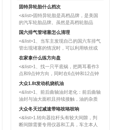
固特异轮胎什么档次
<&list>固特异轮胎是高档品牌，是美国
的汽车轮胎品牌。虽然是高档轮胎品
牌，但是中高低端的轮胎都有生产，这
国六排气管堵塞怎么清理
也是为了更好的开拓市场。
<&list>1、当车主发现自己的国六车排气
管出现堵塞的情况时，可以利用铁丝或
者是细棍，直接将杂物给取出来，如果
在家拿什么练方向盘
堵塞情况比较严重，也可以采取应急措
<&list>1、找一只平底锅，把两耳看作3
施。 <&list>2、直接利用木棍将所有的
点和9点钟方向，同时在6点钟和12点钟
杂物推到排气管里面的位置处，然后将
方向做一个标记。 <&list>2、双手握住
三元催化器拆解开，就可以将堵塞的东
大众1.8t发动机烧机油
平底锅两耳，然后往左打半圈、一圈、
西取出来。但如果是因为积碳过多引起
<&list>1、前后曲轴油封老化：前后曲轴
一圈半的练习，往右同样也要打相同的
的堵塞，就需要将三元催化器泡在草酸
油封与油大面积且持续接触，油的杂质
圈数。 <&list>3、最后强调要反复练
中进行清洗。 <&list>3、也可以利用清
和发动机内持续温度变化使其密封效果
习，这样就可以形成肌肉记忆，在真实
大众冬天过减速带咯吱咯吱响
洗剂对堵塞的情况得到解决，将清洗剂
逐渐减弱，导致渗油或漏油。<&list>2、
驾驶车辆时，不需要记忆也能打好方
放在燃油箱中，与燃油混合后，车辆启
<&list>1.转向器拉杆头有较大间隙，判
活塞间隙过大：积碳会使活塞环与缸体
向。
动时，就可以和汽油一起进入到燃烧
断间隙需要专用仪器和工具，车主本人
的间隙扩大，导致机油流入燃烧室中，