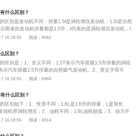
涡轮由于发动机在运转时会产生废气，废气带动涡轮机，吸入的空
机是最早出现的发动机，而涡轮增压是在自吸发动机的基础上
气缸燃烧更加充分，从而达到减少油量损耗、加大车辆马力。
器而来的，自然吸气的汽车技术更成熟，自吸发动机的汽车可
5l有什么区别？
同：1.5t车采用1.5升涡轮增压发动机，1.5l车采用1.5升自
.5l的区别是发动机不同：排量1.5t是涡轮增压发动机；1.5l是自然
外，1.5t发动机比1.5发动机更强大。6、故障率不同：自然
表示两者的发动机排量都是1.5升，t代表的是涡轮增压发动机，l
原理比较简单，所以故障率比较低，也比较可靠。涡轮增压发
然吸气发动机。排量是液压传动专用术语，是指每行程或每循
 16:18:55
阅读：9362
较复杂，工作温度也比较高，所以相比自然吸气发动机会有一
体体积。汽车排量是衡量一辆汽车的重要参数。还有一部分国
.5l小车比1.5t小车更耐用。7、后期维护成本不同：同上，自
没有上面这种汽车型号，不过其排量一般也写在车身或车尾。
有什么区别？
件相对简单，故障率低，后期维护成本较低。涡轮增压发动机
来比较麻烦，所以后期维护成本比较高。因此，1.5t台车的成
.5l的区别是：1、含义不同：1.5T表示汽车搭载1.5升排量的涡轮
L表示汽车搭载1.5升排量的自然吸气发动机。2、英文字母不
气形式的发动机，T则代表的是涡轮增压发动机。3、耗油量不
 16:18:55
阅读：6960
油耗较低，1.5T车型的油耗较高。4、动力方面不同：1.5T车型的
。
.6t有什么区别？
.6t的区别如下：1、性质不同：1.6L是1.6升的排量，L是加长
6L的发动机带涡轮增压；2、油耗不同：1.6L油耗较低；3、动力不
动力足；通常涡轮能增加10%-30%左右的基础功率，有的能达到
 16:18:55
阅读：6914
T可以带来更大功率更大扭矩，甚至不输2.4L自然吸气；4、保养费
费用较高。1.6L和1.6T的区别在于1.6T的带有涡轮增压器，比