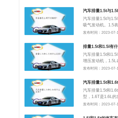
带动，1.5T的
度不同：自吸发动
气增多，发动机的
添加一个涡轮增压
汽车排量1.5t与1.
靠性更强。5、动力不
汽车排量1.5t与1
然吸气起步阶段，此
吸气发动机。1.5
吸气发动机的工作
代表的是普通的自
发布时间：2023-07-17
动机的工作原理比
环吸入或排出的流
定的故障率。所以1
产轿车，其尾部并
排量1.5t和1.5l
然吸气发动机零部
一旦损坏，维修起
汽车排量1.5t和1
本高于1.5l台车。
增压发动机，1.5
同：L代表自然吸
发布时间：2023-07-17
同：1.5L车型的
动力比1.5l更强劲
汽车排量1.5t和1
汽车排量1.5t和1
型，1.6T是1.
同：1.6T较大，
发布时间：2023-07-17
50%以上。1.6
用不同：1.6T保养