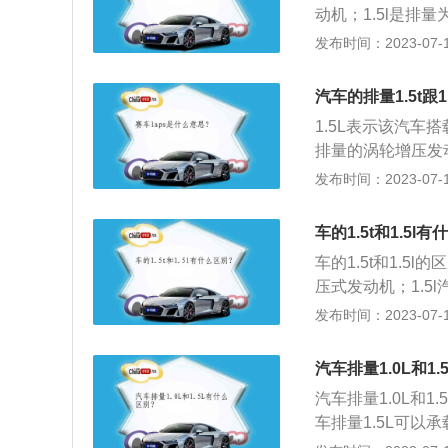
动机；1.5l是排
涡轮增压发动机的动
发布时间：2023-07-17
的发动机由于在运
烧更加充分，达到
汽车的排量1.5t跟
主要是靠活塞向下
1.5L表示该汽车搭
排量的涡轮增压发动
1.5T是指带有涡
发布时间：2023-07-17
生的废气带动涡轮
分燃烧，从而达到
车的1.5t和1.5l
的机型，汽车搭载
车的1.5t和1.5
塞向下工作的时候
压式发动机；1.5
的汽车可以加大原
1.5t汽车可以产生
发布时间：2023-07-17
车马力会更大，功
动机的保养方法是
力上就只能在原始
定期清理水箱水垢
同。因为带L的发
汽车排量1.0L和1
合理转速。
展上有非常大的成
汽车排量1.0L和
4、价格不同。带
车排量1.5L可以
点，但是更环保。
般车辆的排量参数