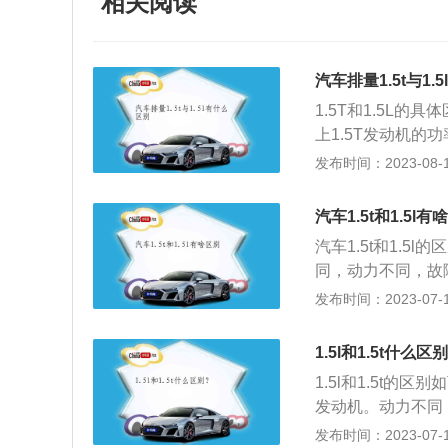
相关阅读
汽车排量1.5t与1.
1.5T和1.5L的
上1.5T发动机的功
的功率。2、油耗：
发布时间：2023-08-10
(比如1.8L)相比
寿命更长。可以毫
汽车1.5t和1.5l有
不被人类损坏，就
汽车1.5t和1.
本：1.5L发动机
同，动力不同，故
它的要求都会更高。
不同：1.5L自
发布时间：2023-07-17
类型不一样，1.5
常。1.5T的汽
涡轮，发动机排出
1.5l和1.5t什么区
到发动机内，发动
1.5l和1.5t的
油耗量更高，涡轮
发动机。动力不同
改变喷油量，进气
动机的1.3倍。工
发布时间：2023-07-17
1.5T的汽车发动