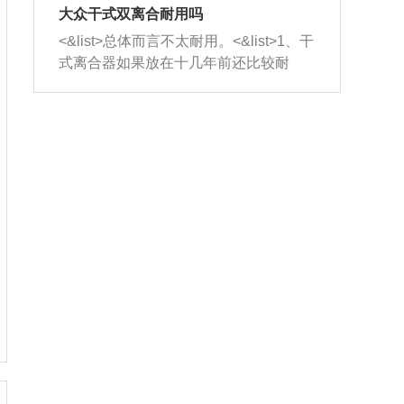
室，最后形成废气排出，就可以让三元
无法制作，需要将车辆送到修理厂或4s
造成烧机油。<&list>3、机油粘度。使用
大众干式双离合耐用吗
催化器得到清洗，排气管堵塞的情况就
店；<&list>2.车辆半轴套管防尘罩破
机油粘度过小的话，同样会有烧机油现
<&list>总体而言不太耐用。<&list>1、干
能够得到解决。
裂，破裂后会出现漏油现象，使半轴磨
象，机油粘度过小具有很好的流动性，
式离合器如果放在十几年前还比较耐
损严重，磨损的半轴容易损坏，产生异
容易窜入到气缸内，参与燃烧。<&list>
用，但是由于现在的汽车发动机动力输
响；<&list>3.稳定器的转向胶套和球头
4、机油量。机油量过多，机油压力过
出越来越高，使得干式离合器散热不足
老化，一般是使用时间过长造成的。解
大，会将部分机油压入气缸内，也会出
的缺陷也逐渐暴露出来。<&list>2、由于
决方法是更换新的质量好的转向橡胶套
现烧机油。<&list>5、机油滤清器堵塞：
干式双离合的工作环境暴露在空气中，
和球头。
会导致进气不畅，使进气压力下降，形
而离合器的散热也是通离合器罩上面的
成负压，使机油在负压的情况下吸入燃
几个小孔来进行散热。但是在行驶过程
烧室引起烧机油。<&list>6、正时齿轮或
中变速箱需要换挡，就不得不使得离合
链条磨损：正时齿轮或链条的磨损会引
器频繁工作。<&list>3、长时间的低速行
起气阀和曲轴的正时不同步。由于轮齿
驶以及过于频繁的启停，导致离合器的
或链条磨损产生的过量侧隙，使得发动
温度不断升高，而低速行驶时空气流动
机的调节无法实现：前一圈的正时和下
效率不高，无法将离合器中的热量有效
一圈可能就不一样。当气阀和活塞的运
的带走，导致离合器内部的温度不断升
动不同步时，会造成过大的机油消耗。
高，加速离合器的磨损。
解决方法：更换正时齿轮或链条。<&list
>7、内垫圈、进风口破裂：新的发动机
设计中，经常采用各种由金属和其他材