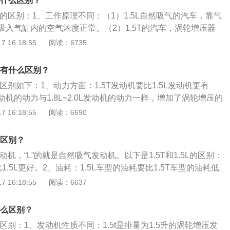
车有什么区别？
的油耗低、动力足，保养费相对来说高一些。
5t车的区别：1、工作原理不同：（1）1.5L自然吸气的汽车，靠气
吸入气缸内的空气浓度正常。（2）1.5T的汽车，涡轮增压器
的废气，所以涡轮也被称为废气涡轮，发动机排出的废气会冲
 16:18:55
阅读：6735
一侧的叶轮压缩空气，然后送入到发动机内，发动机内的燃油
力更强。2、油耗不同：（1）1.5T的油耗量更高，涡轮增压压
5l有什么区别？
，而发动机电喷系统会根据进气量来改变喷油量，进气量增加
.5l区别如下：1、动力方面：1.5T发动机要比1.5L发动机更有
2）1.5L的油耗更低。3、价格不同：因为1.5T的汽车发动机
发动机的动力与1.8L~2.0L发动机的动力一样，增加了涡轮增压的
，所以1.5T的汽车价格更高。4、发展成熟度不同：自吸发动
升40%左右。2、油耗方面：1.5L发动机要比1.5T发动机更省
 16:18:55
阅读：6690
动机，而涡轮增压是在自吸发动机的基础上添加一个涡轮增压
跟同动力的汽车相比，例如1.8L，肯定是1.5T更省油。3、使用寿
气的汽车技术更成熟，自吸发动机的汽车可靠性更强。
动机要比1.5T发动机的寿命更长，自然吸气发动机只要按时保
有啥区别？
没有人为损坏，可以一直开到报废，可以参考路上的出租车。
动机，“L”的就是自然吸气发动机。以下是1.5T和1.5L的区别：
面：1.5L发动机要比1.5T发动机更省钱，不论是汽油方面还是
比1.5L更好。2、油耗：1.5L车型的油耗要比1.5T车型的油耗低
增压发动机对其要求都会更高。
带“L”的发动机可靠性会更高。4、维修保养费用：1.5L发动机
 16:18:55
阅读：6637
。
有什么区别？
5l的区别：1、发动机性质不同：1.5t是排量为1.5升的涡轮增压发