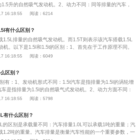
量为1.5升的自然吸气发动机。2、动力不同：同等排量的汽车，
力是普通自然吸气发动机的1.3倍。3、工作原理不同：1.5t
 16:18:55
阅读：6214
转时会产生废气，废气带动涡轮机，吸入的空气增多，气缸燃
减少油量损耗、加大车辆马力的目的；1.5L的自然吸气发动机
1.5l有什么区别？
工作带动做功，动力输出平顺性，响应直接。
载1.5L排量的自然吸气发动机。而1.5T则表示该汽车搭载1.5L
机。以下是1.5l和1.5t的区别：1、首先在于工作原理不同。
轮增压的发动机，而1.5L是自然吸气发动机。前者是靠发动机产
 16:18:55
阅读：6049
，从而吸入更多的空气，目的就是让发动机内的的气缸更加充
降低耗油量，加大马力的作用。而1.5L是指发动机是自然吸气
有什么区别？
1.5L排量的自然吸气发动机。发动机整个吸气的过程都是靠活
l的区别有：1、发动机形式不同：1.5t汽车是指排量为1.5l的涡轮增
的负压带动发动机吸气。2、马力和耗油量不同。1.5T发动机
l汽车是指排量为1.5l的自然吸气式发动机。2、动力方面不同：
来发动机的百分之40的马力甚至还要高。所以1.5T发动机的汽
150ps以上的动力；1.5l汽车发动机动力在110到130ps之间。发
 16:18:55
阅读：5798
率就也会更大，所以说耗油会大一点。1.5L发动机的汽车在马
：1、使用合格的机油；2、使用合格的冷却液、防冻液；3、
的发动机的基础上，所以耗油相对要低很多。3、发展历史不
；4、定期清理发动机积碳；5、定期更换汽车三滤；6、保持
动机，也就是自然吸气发动机，有较长的使用历史，所以在发
.5L有什么区别？
绩，可靠性和实用性会更加好一点。这就是他们各自的优点。
1.5L的区别是承载量不同：汽车排量1.0L可以承载1吨的重量；汽
L的发动机在价格上会便宜点，而带T的发动机的汽车会贵一
承载1.2吨的重量。汽车排量是衡量汽车性能的一个重要参数，一
会标注在车身或者车尾。中国的轿车级别划分是根据汽车的排