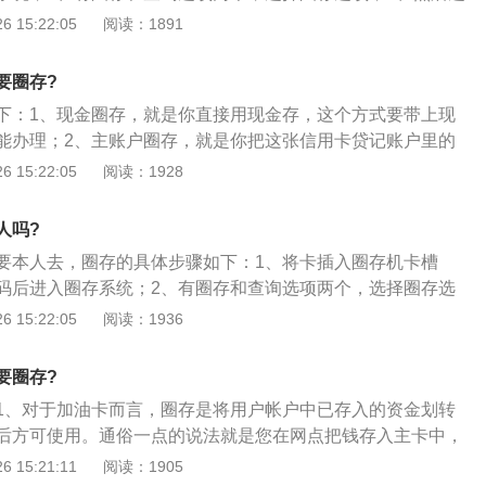
站的专门机上存贮一下信息”的这一步骤。
子钱包和积分选项，选择电子钱包；4、输入圈存金额按确认
 15:22:05
阅读：1891
功即为圈存成功；5、圈存后按确认键可以打印小票，不需要
再按退卡键退卡，完成整个圈存操作。
要圈存?
下：1、现金圈存，就是你直接用现金存，这个方式要带上现
能办理；2、主账户圈存，就是你把这张信用卡贷记账户里的
接划到电子现金账户就行了；3、这种方式对贷记卡来说，就
 15:22:05
阅读：1928
费，也是一样享受免息期的，而且你到网点去，可以找高柜、
者你在建行的atm、cdm和多媒体机器上都能操作，很方便的。
人吗?
要本人去，圈存的具体步骤如下：1、将卡插入圈存机卡槽
码后进入圈存系统；2、有圈存和查询选项两个，选择圈存选
圈存类型，有电子钱包和积分选项，选择电子钱包；4、输入圈
 15:22:05
阅读：1936
，提示交易成功即为圈存成功；5、圈存后按确认键可以打印
返回键退出，再按退卡键退卡，完成整个圈存操作。
要圈存?
1、对于加油卡而言，圈存是将用户帐户中已存入的资金划转
后方可使用。通俗一点的说法就是您在网点把钱存入主卡中，
卡，由于副卡都在使用车辆的驾驶员手中，需要在加油的时候
 15:21:11
阅读：1905