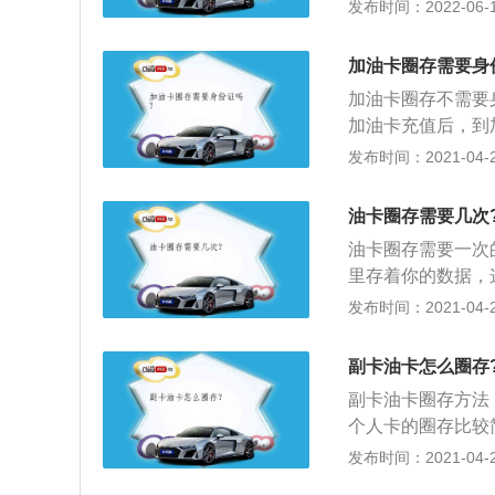
加油站加气站把钱
发布时间：2022-06-10
款先存进加油卡备
都在应用车辆的驾
仅有进行了圈存操
下即叫圈存。油卡
加油卡圈存需要身
的加油充值卡上。
加油卡圈存不需要
的钱转到电子账户
加油卡充值后，到
片。在网络上存了
将卡插入圈存机卡
发布时间：2021-04-26
别，那是是因为i
个，选择圈存选项
把账号里面的钱存
包；3、输入圈存
的钱划拨需到持有
油卡圈存需要几次
键可以打印小票，
的油卡圈存没有时
油卡圈存需要一次
作。
卡芯片中。实际上
里存着你的数据，
c卡芯片中。是因
卡。你到加油站加
发布时间：2021-04-26
接网络。因此才需
额减少；2、直到
账户，客户进行圈
于是你自己或别人
副卡油卡怎么圈存
为圈存前的金额是
3、因为钱的金额
的。
副卡油卡圈存方法
的专门机上存贮一
个人卡的圈存比较
存”就是“带你的I
忙圈存；2、也可
发布时间：2021-04-26
值机，在菜单中选