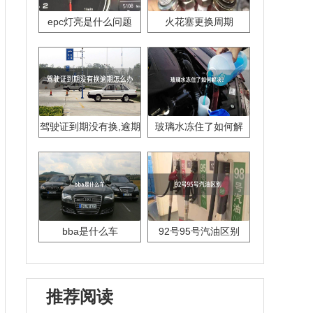
epc灯亮是什么问题
火花塞更换周期
驾驶证到期没有换,逾期
玻璃水冻住了如何解
怎么办??
决？
bba是什么车
92号95号汽油区别
推荐阅读