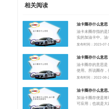
相关阅读
油卡圈存什么意思
油卡未圈存指的是
实的加油卡中。油
圈存就是把服务器
发布时间：2023-07-17
中的数据是分开的
充钱的数据。服务
油卡圈存什么意思
上，在IC卡入口
油卡圈存的意思是
页面中选择需要办
使用。所说圈存，
后，点击页面右下
卡，其中有电子账
发布时间：2022-08-29
也可以选择积分圈
运用卡上的芯片进
交易成功后，根据
的账户信息和车牌
须到加油站自助终
油卡圈存什么意思
数据库并不能够完
加油卡圈存便是将
1笔钱的记录，可
可应用；也就是大
功使用这1笔钱，