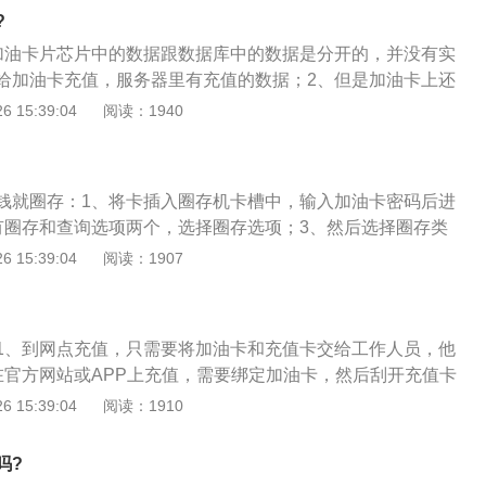
入圈存金额的。点击圈存，电子钱包，输入圈存金额，点击确
?
化公司操作略有差异，大体相同；4、然后，我们来看看车队
加油卡片芯片中的数据跟数据库中的数据是分开的，并没有实
一个主卡和若干个副卡，主卡和副卡均能作为加油卡使用，充
给加油卡充值，服务器里有充值的数据；2、但是加油卡上还
行。辞职后需要在加油站进行分配之后才能进行圈存；5、加
加油站圈存后才能把数据同步到加油卡上，相当于确认激活，
 15:39:04
阅读：1940
挨个卡进行圈存才能使用。同样可以直接交由加油站工作人员
，不然卡内是没有充到钱的；3、为了方便使用加油卡，在家
在自助圈存机上进行，圈存时只需插入已分配金额的主卡或副
了，还需要特地跑去加油服务站里圈存才能到账，还不如直接
圈存是一样的。
解决，明显是个多余的步骤。
钱就圈存：1、将卡插入圈存机卡槽中，输入加油卡密码后进
有圈存和查询选项两个，选择圈存选项；3、然后选择圈存类
积分选项，再选择电子钱包；4、输入圈存金额按确认键后，
 15:39:04
阅读：1907
圈存成功。
1、到网点充值，只需要将加油卡和充值卡交给工作人员，他
在官方网站或APP上充值，需要绑定加油卡，然后刮开充值卡
认后即可充值；3、需要注意的是，如果是网上充值的油卡，
 15:39:04
阅读：1910
才会充值到加油卡内，所谓圈存，就是把服务器中的数据同步
这是一个很鸡肋的步骤。加油卡芯片中的数据跟数据库中的数
吗?
有实时同步；4、你在网上往加油卡里充了钱，服务器里有你