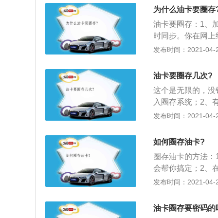
存的是需要自己输
为什么油卡要圈存
定即可。不同的油
油卡要圈存：1、
卡圈存。车队卡有
时同步。你在网上
值只能在主卡中进
没有数据，需要到
发布时间：2021-04-26
油站分配后，需要
这才可以正常使用
进行圈存。也可以
网上给加油卡充值
卡，步骤和个人卡
油卡要圈存几次?
在加油服务站一套
这个是无限的，没
入圈存系统；2、
型，有电子钱包和
发布时间：2021-04-26
提示交易成功即为
如何圈存油卡?
圈存油卡的方法：
会帮你搞定；2、
密码，输入密码确
发布时间：2021-04-26
需要圈存之后，钱
到加油卡芯片上，
油卡圈存要密码的
据是分开的，并没