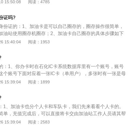
存进主卡中，初次分配到接下来的手机副卡，是因为手机副卡
 15:50:08
阅读：4785
用金账户中，圈存便是将备用金中的金额转入到电子账户中，
驶员手中，需要在加油的时候需要在加油站工作人员操作分配
作才可以正常用卡加油。
圈存什么意思油卡圈存是把其他用户里面已存进的钱转到持有
份证吗?
圈存是将卡账号上的钱写进卡芯片的环节，是将银行卡账号里
身份证的：1、加油卡是可以自己圈存的，圈存操作很简单，
，可以闪付。一定要根据读卡器才可以将账号上的钱写入卡
加油站使用圈存机圈存；2、加油卡自己圈存的具体步骤如下
钱以后，相当于在你的账号上有该笔数额，可是加油机却不鉴
槽中，输入加油卡密码后进入圈存系统；有圈存和查询选项两
 15:40:04
阅读：1953
c卡的芯片上都没有。需到油站的发卡加气站读卡器上读一下，
；然后选择圈存类型，有电子钱包和积分选项，选择电子钱
进你的芯片里。对加油充值卡来讲圈存是将其他用户中已存进
金额按确认键后，提示交易成功即为圈存成功；圈存后按确认
的加油充值卡上后方可应用。油卡圈存有时间限制吗中国石化
?
不需要就按返回键退出，再按退卡键退卡，完成整个圈存操
间限制。油卡圈存是将客户充值的现金存进到加油充值卡的ic
的：1、你办卡时在石化IC卡系统数据库里有一个账号，账号
，客户进行了充值之后，现金并不是直接就到了加油充值卡的i
这个账号下面对应着一张IC卡（单用户），多张时有一张是母
为中国石化的加油充值卡的应用方法是离线交易，即客户无需连
油时，用的是IC卡加油，IC卡上记录着你的金额会随着加油金
 15:39:04
阅读：1899
要圈存这一步操作。客户充值的金额，是先存到了一个备付金
这张IC卡里的金额为0后，IC卡就加不了油了。这时候怎么办，
存后，金额才从备付金账户划到加油充值卡的ic卡芯片。是因
帮你在你的账号里交钱，但只交钱你的IC卡还是加不了油；
?
存放到备付金账户，安全性高，因此油卡圈存是没有时间限制
信息还没存入你的IC卡里去，于是你就得带你的IC卡到加油站
：1、加油卡也分个人卡和车队卡，我们先来看看个人卡的。
下信息，这样你的卡上有了数据又可以继续加油了。“单用户圈
简单，充值完成后，可以直接将卡交由加油站工作人员请其帮
C卡到加油站的专门机上存贮一下信息”的这一步骤。
以在自助充值机上进行圈存，步骤也很简单，将卡插入自助充
 15:39:04
阅读：2583
择圈存。输入密码，核对圈存金额点击确定即可；3、部分圈