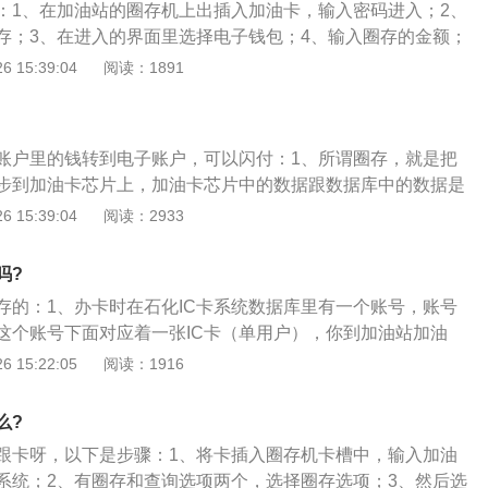
：1、在加油站的圈存机上出插入加油卡，输入密码进入；2、
加油卡芯片上还没有数据，需要去加油站圈存后才能把数据同
存；3、在进入的界面里选择电子钱包；4、输入圈存的金额；
，不然你卡内是没有充到钱的。
查询一下看下圈存好了没有，选择查询。选择卡片查询就可以
 15:39:04
阅读：1891
。
账户里的钱转到电子账户，可以闪付：1、所谓圈存，就是把
步到加油卡芯片上，加油卡芯片中的数据跟数据库中的数据是
时同步；2、你在网上往加油卡里充了钱，服务器里有你充钱
 15:39:04
阅读：2933
卡芯片上还没有数据，需要去加油站圈存后才能把数据同步到
卡内是没有充到钱的；3、加油卡是可以自己圈存的，圈存操
吗?
充值后，到加油站使用圈存机圈存。
存的：1、办卡时在石化IC卡系统数据库里有一个账号，账号
这个账号下面对应着一张IC卡（单用户），你到加油站加油
加油；2、IC卡上记录着你的金额会随着加油金额减少，直到这
 15:22:05
阅读：1916
为0后，IC卡就加不了油了。这时候怎么办，于是你自己或别人
交钱；3、但只交钱你的IC卡还是加不了油。为什么，因为钱
么?
入你的IC卡里去，于是你就得带你的IC卡到加油站的专门机上
跟卡呀，以下是步骤：1、将卡插入圈存机卡槽中，输入加油
样你的卡上有了数据又可以继续加油了。“单用户圈存”就是“带
系统；2、有圈存和查询选项两个，选择圈存选项；3、然后选