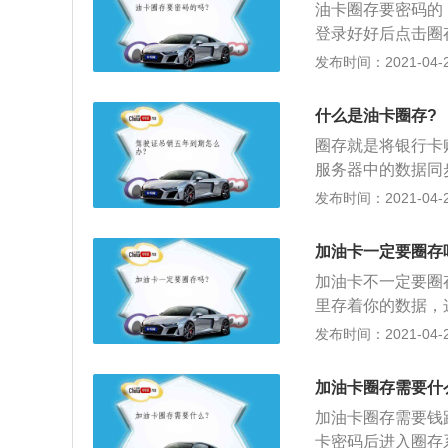
油卡圈存要密码的
充钱的数据，但是
登录好好后点击圈
步到加油卡芯片上
5、圈存好后可以
发布时间：2021-04-26
查询账户的余额了
什么是油卡圈存?
圈存就是将银行卡
服务器中的数据同
分开的，并没有实
发布时间：2021-04-26
的数据，但是加油
加油卡上，不然你
加油卡一定要圈存
作很简单，加油卡
加油卡不一定要圈
里存着你的数据，
时，用的是IC卡
发布时间：2021-04-26
张IC卡里的金额
帮你在你的账号里
加油卡圈存需要什
的金额信息还没存
加油卡圈存需要钱
存贮一下信息，这
卡密码后进入圈存