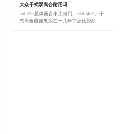
室，最后形成废气排出，就可以让三元
无法制作，需要将车辆送到修理厂或4s
造成烧机油。<&list>3、机油粘度。使用
大众干式双离合耐用吗
催化器得到清洗，排气管堵塞的情况就
店；<&list>2.车辆半轴套管防尘罩破
机油粘度过小的话，同样会有烧机油现
<&list>总体而言不太耐用。<&list>1、干
能够得到解决。
裂，破裂后会出现漏油现象，使半轴磨
象，机油粘度过小具有很好的流动性，
式离合器如果放在十几年前还比较耐
损严重，磨损的半轴容易损坏，产生异
容易窜入到气缸内，参与燃烧。<&list>
用，但是由于现在的汽车发动机动力输
响；<&list>3.稳定器的转向胶套和球头
4、机油量。机油量过多，机油压力过
出越来越高，使得干式离合器散热不足
老化，一般是使用时间过长造成的。解
大，会将部分机油压入气缸内，也会出
的缺陷也逐渐暴露出来。<&list>2、由于
决方法是更换新的质量好的转向橡胶套
现烧机油。<&list>5、机油滤清器堵塞：
干式双离合的工作环境暴露在空气中，
和球头。
会导致进气不畅，使进气压力下降，形
而离合器的散热也是通离合器罩上面的
成负压，使机油在负压的情况下吸入燃
几个小孔来进行散热。但是在行驶过程
烧室引起烧机油。<&list>6、正时齿轮或
中变速箱需要换挡，就不得不使得离合
链条磨损：正时齿轮或链条的磨损会引
器频繁工作。<&list>3、长时间的低速行
起气阀和曲轴的正时不同步。由于轮齿
驶以及过于频繁的启停，导致离合器的
或链条磨损产生的过量侧隙，使得发动
温度不断升高，而低速行驶时空气流动
机的调节无法实现：前一圈的正时和下
效率不高，无法将离合器中的热量有效
一圈可能就不一样。当气阀和活塞的运
的带走，导致离合器内部的温度不断升
动不同步时，会造成过大的机油消耗。
高，加速离合器的磨损。
解决方法：更换正时齿轮或链条。<&list
>7、内垫圈、进风口破裂：新的发动机
设计中，经常采用各种由金属和其他材