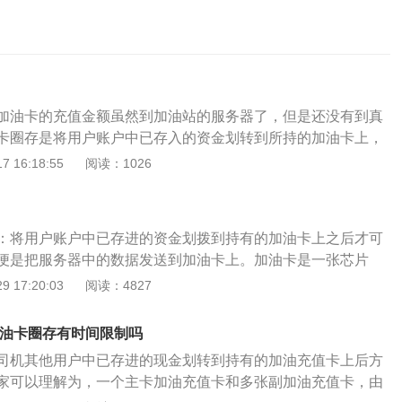
加油卡的充值金额虽然到加油站的服务器了，但是还没有到真
卡圈存是将用户账户中已存入的资金划转到所持的加油卡上，
中的数据同步到加油卡芯片上，加油卡芯片中的数据跟数据库
 16:18:55
阅读：1026
并没有实时同步，车主在网上往加油卡里充了钱，服务器里有
厅内使用圈存机的操作步骤有以下7步：1、在自助圈存设备
处插入中石化加油卡。2、输入密码，点击确定进入页面。3、在
：将用户账户中已存进的资金划拨到持有的加油卡上之后才可
理的业务，如圈存、充值等。4、选择圈存后，进行信息确认
便是把服务器中的数据发送到加油卡上。加油卡是一张芯片
角的“下一步”进入圈存。5、进入圈存页面后，点击钱包圈存，
户，能储存金额，进行消费。加油卡就仿佛你的银行卡一般，
 17:20:03
阅读：4827
存。6、输入可圈存金额，圈存信息确认后，点击下一步。7、
行储存信息，细心的朋友可以发觉芯片分六格，各自记录了你
个人实际情况，可选择打印交易凭证。加油卡充值成功后，必
号等信息，可是有别于银行卡，加油卡芯片的信息是和所属的
端进行圈存才能加油。
,油卡圈存有时间限制吗
成即时更新的，就是说你目前往卡里边存钱，服务器里边有这
司机其他用户中已存进的现金划转到持有的加油充值卡上后方
是不能够即时转移到你卡上的芯片里边，因此这时为了可以成
家可以理解为，一个主卡加油充值卡和多张副加油充值卡，由
就必须途经圈存这一步。通过互联网或其它方法充值后，充值