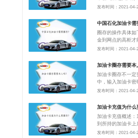
你的IC卡到加油
择圈存类型，有电
发布时间：2021-04-26
键后，提示交易成
就按返回键退出，
中国石化加油卡需
圈存的操作具体如
金到网点的高柜才
额度或者溢缴款直
发布时间：2021-04-26
相当于是一般的消
低柜都能办理，或
加油卡圈存需要本
加油卡圈存不一定
中，输入加油卡密
项；3、然后选择
发布时间：2021-04-26
存金额按确认键后
小票，不需要就按
加油卡充值为什么
加油卡充值概述：
到所持的加油卡上
再分配到下面的副
发布时间：2021-04-26