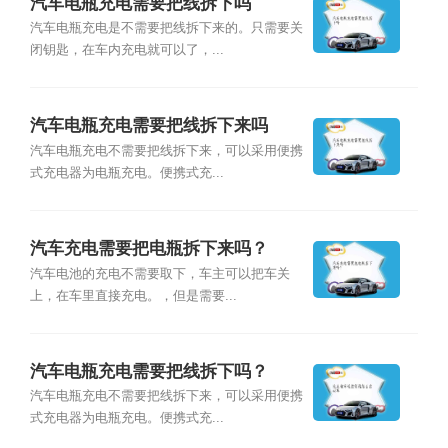
汽车电瓶充电需要把线拆下吗
汽车电瓶充电是不需要把线拆下来的。只需要关
闭钥匙，在车内充电就可以了，...
汽车电瓶充电需要把线拆下来吗
汽车电瓶充电不需要把线拆下来，可以采用便携
式充电器为电瓶充电。便携式充...
汽车充电需要把电瓶拆下来吗？
汽车电池的充电不需要取下，车主可以把车关
上，在车里直接充电。，但是需要...
汽车电瓶充电需要把线拆下吗？
汽车电瓶充电不需要把线拆下来，可以采用便携
式充电器为电瓶充电。便携式充...