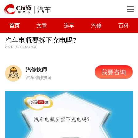
汽车
首页
文章
选车
汽修
百科
汽车电瓶要拆下充电吗?
2021-04-26 15:36:03
汽修技师
我要咨询
汽车维修技师