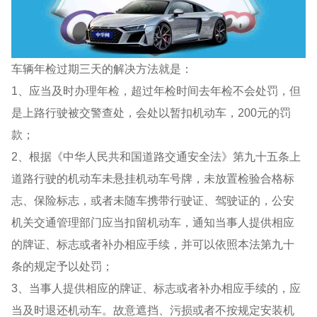
车辆年检过期三天的解决方法就是：
1、应当及时办理年检，超过年检时间去年检不会处罚，但
是上路行驶被交警查处，会处以暂扣机动车，200元的罚
款；
2、根据《中华人民共和国道路交通安全法》第九十五条上
道路行驶的机动车未悬挂机动车号牌，未放置检验合格标
志、保险标志，或者未随车携带行驶证、驾驶证的，公安
机关交通管理部门应当扣留机动车，通知当事人提供相应
的牌证、标志或者补办相应手续，并可以依照本法第九十
条的规定予以处罚；
3、当事人提供相应的牌证、标志或者补办相应手续的，应
当及时退还机动车。故意遮挡、污损或者不按规定安装机