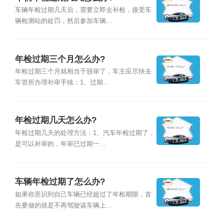
车辆年检过期几天后，需要立即去补检，接受车
辆检测站的处罚，然后参加车辆...
年检过期三个月怎么办?
年检过期三个月就相当于脱审了，车主应尽快去
车管所办理补审手续：1、过期...
年检过期几天怎么办?
年检过期几天的处理方法：1、汽车年检过期了，
是可以补审的，年审已过期一...
车辆年检过期了怎么办?
如果你意识到自己车辆已经超过了年检期限，首
先要做的就是不再驾驶该车辆上...