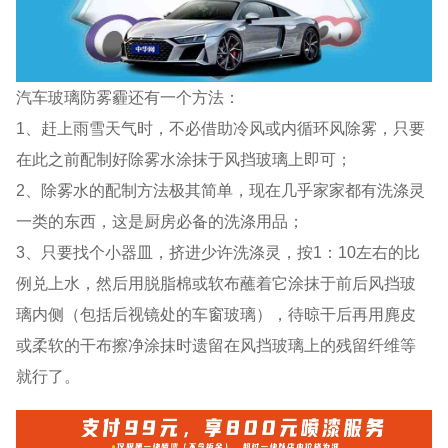
汽车玻璃防雾霾还有一个方法：
1、赶上雨雪天气时，不必借助冷风或内循环风除雾，只要
在此之前配制好除雾水涂抹于风挡玻璃上即可；
2、除雾水的配制方法极其简单，现在几乎家家都有洗涤灵
一类的东西，这是厨房必备的洗涤用品；
3、只要找个小器皿，挤进少许洗涤灵，按1：10左右的比
例兑上水，然后用脱脂棉或软布蘸着它涂抹于前后风挡玻
璃内侧（包括后视镜处的车窗玻璃），待晾干后再用麂皮
或柔软的干布擦净涂抹时遗留在风挡玻璃上的残留纤维等
就行了。