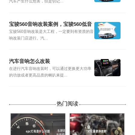
汽车产生什么危害，但是切记...
宝骏560音响改装案例，宝骏560低音
炮改装效果
宝骏560音响改装是大工程，一定要到有资质的音
响改装门店进行。汽...
汽车音响怎么改装
在进行汽车音响改装时，可以通过更换更大功率
的功放或者更高品质的喇叭来提...
热门阅读