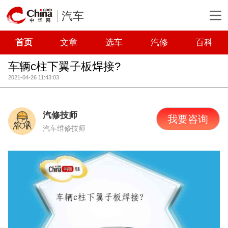
汽车
首页
文章
选车
汽修
百科
车辆c柱下翼子板焊接?
2021-04-26 11:43:03
汽修技师
我要咨询
汽车维修技师