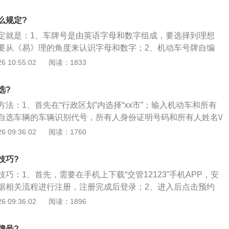
子的车辆众多，比较好的号码都被挑完了，6、8、9等好号连
；3、编好自己满意的车牌号后，按下确认，再到大厅服务窗
么规定?
即可。自编车牌号需要等4--6个工作日才可以取到。
定就是：1、车牌号是由英语字母和数字组成，要选择到理想
要从《易》理的角度来认识字母和数字；2、机动车号牌自编
二类：一类为自编自选号牌号码时第一位必须选择英文字母，
 10:55:02
阅读：1833
之外）中任选且必须有一位为英文字母，其余三位为阿拉伯数
字母的两个英文字母、三个阿拉伯数字组合）；此外，自编自
选?
阿拉伯数字不得全选为0，自编自选号牌号码时英文字母不得
法：1、首先在“行政区划”内选择“xx市”；输入机动车和所有
3、第二类为自编自选时第二位或者第三位必须选择英文字母且不
自选车辆的车辆识别代号，所有人身份证明号码和所有人姓名\/
余四位为阿拉伯数字；同时自编自选号牌号码时四位阿拉伯数字
联系信息；确认信息是否正确；确认填写信息是否正确，如果
 09:36:02
阅读：1760
点击进入选号步骤；2、选号：通过屏幕按钮输入要预选的号
整的输入进去后，系统将自动后台查询输入的号码使用情况，
技巧?
牌号码右侧将提示该号牌号码可以预选，此时点击“确认选
巧：1、首先，需要在手机上下载“交管12123”手机APP，安
，屏幕提示号牌号码预选成功，同时页面自动进入“打印预选号
据相关流程进行注册，注册完成后登录；2、进入后点击预约
打印预选号凭证：系统正式确认选号成功后，系统将显示选号信
自己需求选择新车选号、新能源车换号、二手车转移选号、二
 09:36:02
阅读：1896
有打印机，点击“预选号凭证”，系统将打开预选号凭证打印页
能源车换号、二手车转移、转入登记预选号牌流程。请参照新
件”→“打印”菜单可以打印预选号凭证网页。
程办理；3、进行新车选号，选择注册省市“哈尔滨”，点击“确认
牌号?