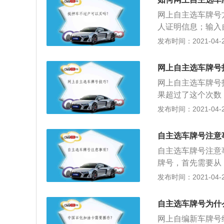
信息”进入下一步
网上自主选车牌号方
要求、顺序填写“合
人证明信息；输入
误后，点击本人确
名称；输入所有人
发布时间：2021-04-26
击相邻右侧黄色问
确认输入无误，则
无误后，点击“开始
牌号码，在号码完
步”；7、进入选号
网上自主选车牌号
如果未被使用，号
所提示的日期，去
网上自主选车牌号
号”正式确认选号
果超过了这个次数
凭证”页面；3、
掉，将自己喜欢的
发布时间：2021-04-26
息，如果本地电脑
寻找最自己有纪念
面。点击浏览器“文
这时候要将自己想
自主选车牌号注意
过，如果输入的号
自主选车牌号注意
式来尝试一下，增
牌号，首先需要从
章的记录。这是一
规则具体分为二类
发布时间：2021-04-26
车主们不妨尝试一
（除第四位之外）
（即首位为英文字
自主选车牌号为什
号牌号码时三个阿
网上自编新车牌号
用I、O、Q。