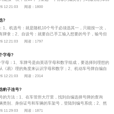
码库里随机选择，这个号码库是现成的号码，有很多是车辆报
 12:21:03
阅读：1800
的车牌号，因此也是有不少好号的。
选?
：1、机选号：就是随机10个号子必须选其一，只能按一次，
有牌拿；2、自设号：就要自己手工输入想要的号子，输号但
有时会固定是数字开头，有时是英文开始，中间插英文也有可
 12:21:03
阅读：1797
周期而有点不同；3、自设号可以反复多次输入自己想要的号
（人多都在等待的情况下可能会被别人群殴哦），自设号要等
个字母?
到牌，这时就需要花5元钱先办一张临时牌照了；选号之前可以先
个字母：1、车牌号是由英语字母和数字组成，要选择到理想的
员，以免流程走错。
从《易》理的角度来认识字母和数字；2、机动车号牌自编自
类：一类为自编自选号牌号码时第一位必须选择英文字母，后
 12:21:03
阅读：2314
外）中任选且必须有一位为英文字母，其余三位为阿拉伯数字
母的两个英文字母、三个阿拉伯数字组合）；此外，自编自选
选豹子连号?
拉伯数字不得全选为0，自编自选号牌号码时英文字母不得选
号的方法：1、在车管所大厅里，找到自编选择号牌的查询
、第二类为自编自选时第二位或者第三位必须选择英文字母且不能
辆类别、身份证号和车辆的车架号，登陆到编号系统；2、然
四位为阿拉伯数字；同时自编自选号牌号码时四位阿拉伯数字不
就可以在系统里自编车牌号码，一般有数字和字母可供选择，
 11:29:03
阅读：1871