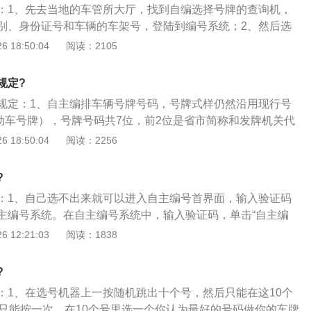
：1、先去当地的车管所大厅，找到自编选择号牌的查询机，
选择。需要注意的是问号最多不能超过两个。3、自编自选号
别、身份证号和车辆的车架号，登陆到编号系统；2、然后选
间为两天，郊区需要三天，而自领号牌的时间则为五天；自编
以在系统里自编车牌号码，一般有数字和字母可供选择，按照
 18:50:04
阅读：2105
辆就是小型汽车、货车，其他车型暂未实行。4、自选号牌必
3、编好自己满意的车牌号后，按下确认，再到大厅服务窗口
从外地转入北京车辆，变更过户等不可以自选号牌。
可以了，自编车牌号大约需要等4-6个工作日才可以取到。
规定?
规定：1、自主编排车辆号牌号码，号牌式样仍然沿用现行号
机动车号牌），号牌号码共7位，前2位是省市简称和发牌机关代
”（为东城，西城，崇文，宣武，朝阳，海淀，丰台，石景山），
 18:50:04
阅读：2256
为除城八区外的其他区县）；2、后5位可以由度机动车所有人选
编码规则为：（一）前4位必须有1位且只能有1位是英文字母
?
用），英文字母位置可以在4位中自由选择，其它3位是数字；3、
：1、自己选不出来就可以进入自主编号首界面，输入验证码
，郊区号牌的车辆所选字母只能在“N”到“Z”中选择。
主编号系统。在自主编号系统中，输入验证码，单击“自主编
经在以前的号牌系统中知使用过）；4、第5位必须是数字，不能是
证界面；2、通过验证后，在验证界面，需要输入个人、车辆等
 12:21:03
阅读：1838
码组合示例：城区号牌如：京NA9999、京N9B999、京N99
确认完成验证。按照规则选择自己心仪的车牌号码，然后按照
郊区号牌如：京YN9999、京Y8P888、京Y55Q55、京Y666R6
行选号即可；3、选号成功后，确认号码，打印申请表。在完
N”号段的牌照目前还没有车管所的内部消息，东城的需要到京顺
?
后，就可以打印申请表了。申请表打印之后，选去办理相关手
：1、在选号机器上一按随机跳出十个号，然后只能在这10个
大功告成。
般只能按一次，在10个号里选一个你认为最好的号码做你的车牌