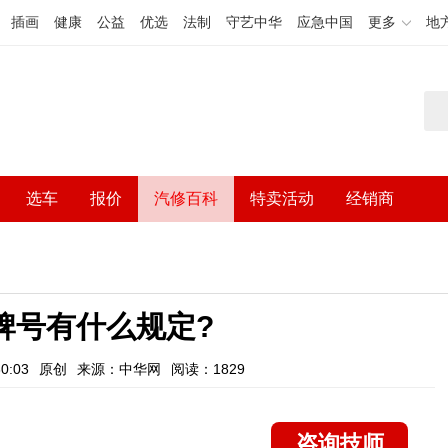
插画
健康
公益
优选
法制
守艺中华
应急中国
更多
地
选车
报价
汽修百科
特卖活动
经销商
牌号有什么规定?
0:03
原创
来源：中华网
阅读：1829
咨询技师