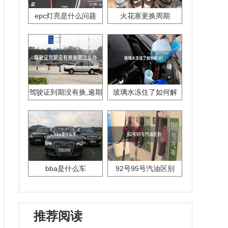
epc灯亮是什么问题
火花塞更换周期
驾驶证到期没有换,逾期
玻璃水冻住了如何解
怎么办??
决？
bba是什么车
92号95号汽油区别
推荐阅读