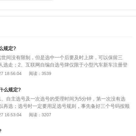
么规定?
然世间没有限制，但是选中一个后要及时上牌，可以保留三
人选走；2、互联网自编自选号牌仅限于小型汽车新车注册登
车还不能进行网上选牌；3、未办理机动车注册登记或已经办
 18:56:04
阅读：3539
，但未确定机动车号牌的，都可以采用互联网预选号；4、选
需要输入身份证号码，自己的身份证最好烂熟于心，有的地方
什么规定?
后四位；5、输入的三个号牌号码都已被选走时，可使用近似
1、自主选号及一次选号的受理时间为5分钟，第一次没有选
机会按照你所输入的第一个号码编排规则给出6个近似号，可
以再选；选号时一定要用足选号规则，事先备好三个号码按顺
行选择。
上选择输入；2、输入的三个号牌号码都已被选走时，可使用
 16:53:04
阅读：3207
选号机会按照你所输入的第一个号码编排规则给出6个近似
码里进行选择；如果6个近似号都没有选中，选号机会提供模糊
?
在你选择的数位上输入问号并输入号码，按模糊查询键，即可