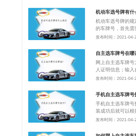
但由于现在新上牌
在一起的已经很少
机动车选号牌有什
口前办理其它手续
机动车选号牌的规
的车牌号，首先需
自选规则具体分为
发布时间：2021-04-26
后四位（除第四位
字（即首位为英文
自主选车牌号在哪
选号牌号码时三个
网上自主选车牌号方
选用I、O、Q；
人证明信息；输入
能选用I、O，其
名称；输入所有人
发布时间：2021-04-26
不得全选为0。
确认输入无误，则
牌号码，在号码完
手机自主选车牌号
如果未被使用，号
手机自主选车牌号技
号”正式确认选号
装成功后就可以根
凭证”页面；3、
选号模块，并根据
发布时间：2021-04-26
息，如果本地电脑
手车转入选号。新
面。点击浏览器“文
车登记预选号牌流
如何网上自主选车