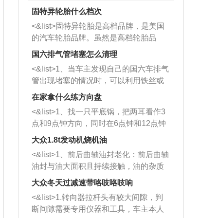
固特异轮胎什么档次
<&list>固特异轮胎是高档品牌，是美国
的汽车轮胎品牌。虽然是高档轮胎品
牌，但是中高低端的轮胎都有生产，这
国六排气管堵塞怎么清理
也是为了更好的开拓市场。
<&list>1、当车主发现自己的国六车排气
管出现堵塞的情况时，可以利用铁丝或
者是细棍，直接将杂物给取出来，如果
在家拿什么练方向盘
堵塞情况比较严重，也可以采取应急措
<&list>1、找一只平底锅，把两耳看作3
施。 <&list>2、直接利用木棍将所有的
点和9点钟方向，同时在6点钟和12点钟
杂物推到排气管里面的位置处，然后将
方向做一个标记。 <&list>2、双手握住
三元催化器拆解开，就可以将堵塞的东
大众1.8t发动机烧机油
平底锅两耳，然后往左打半圈、一圈、
西取出来。但如果是因为积碳过多引起
<&list>1、前后曲轴油封老化：前后曲轴
一圈半的练习，往右同样也要打相同的
的堵塞，就需要将三元催化器泡在草酸
油封与油大面积且持续接触，油的杂质
圈数。 <&list>3、最后强调要反复练
中进行清洗。 <&list>3、也可以利用清
和发动机内持续温度变化使其密封效果
习，这样就可以形成肌肉记忆，在真实
大众冬天过减速带咯吱咯吱响
洗剂对堵塞的情况得到解决，将清洗剂
逐渐减弱，导致渗油或漏油。<&list>2、
驾驶车辆时，不需要记忆也能打好方
放在燃油箱中，与燃油混合后，车辆启
<&list>1.转向器拉杆头有较大间隙，判
活塞间隙过大：积碳会使活塞环与缸体
向。
动时，就可以和汽油一起进入到燃烧
断间隙需要专用仪器和工具，车主本人
的间隙扩大，导致机油流入燃烧室中，