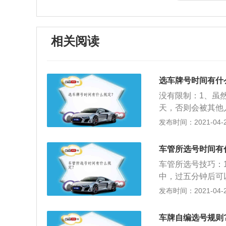
相关阅读
选车牌号时间有什
没有限制：1、虽
天，否则会被其他
记，中型车、二手
发布时间：2021-04-27
理过注册登记申请
前准备好身份证，
车管所选号时间有
只要求输入身份证
车管所选号技巧：
号查询功能，选号
中，过五分钟后可
从这6个号码里进
序排列，在选号机
发布时间：2021-04-27
近似号查询功能，
号，可从这6个号
车牌自编选号规则
查询功能，这时可