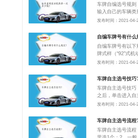
车牌自编选号规则
进行模糊查询进行
输入自己的车辆类
牌，城区的速递时
择地区，然后就可
发布时间：2021-04-26
自选号牌适应的车
自己的喜好挑选；
须是新车上牌或者
前办理其它手续就
自编车牌号有什么
自编车牌号有以下
牌式样（“92”式
号，城区为“百N
发布时间：2021-04-26
郊区为“京Y”（
取，这5位具体的
车牌自主选号技巧
（但I和0不能使
车牌自主选号技巧
另外，在选择字母时
之后，单击进入自
（“A”至“M”已
号”，进入身份验
发布时间：2021-04-26
字母。具体号牌号道
相关信息后，并击
C99、京N999D9
上面的操作提示进
具体是否还有“京
车牌自主选号流程
成以上相关步骤之
所去办理。
车牌自主选号流程
续即可，此时算是
里选1个；2、一