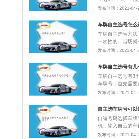
号；3、在车牌号
发布时间：2021-04-26
废、注销后刚存入
车牌自主选号怎么
车牌自主选号方法
一次性的，当场就
是会有限制，选号
发布时间：2021-04-26
能。根据去的月份
子，没有次数限制
车牌自主选号有几
待710天才能拿
车牌自主选号有3
咨询那里的工作人
车牌号，首先需要
选规则具体分为二
发布时间：2021-04-26
四位（除第四位之
（即首位为英文字
自主选车牌号可以
号牌号码时三个阿
自编号码选择车牌
用I、O、Q；3
机，输入自己的车
选用I、O，其余
后选择地区，接着
发布时间：2021-04-26
得全选为0。