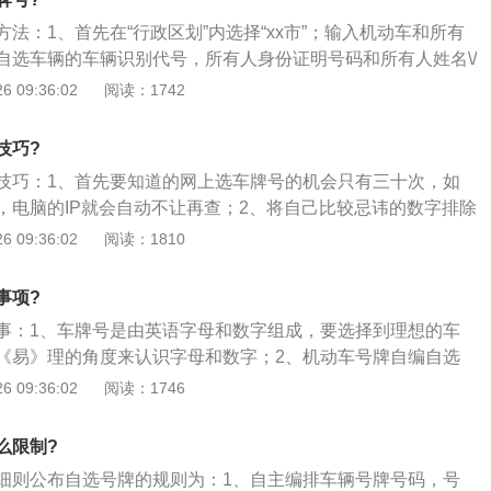
骤，并仔细阅读新车选号业务须知后，点击“阅读并同意”；4、按
法：1、首先在“行政区划”内选择“xx市”；输入机动车和所有
格证编号”、“车辆品牌”、“车辆型号”、“车辆识别代号”；确认无
自选车辆的车辆识别代号，所有人身份证明号码和所有人姓名\/
认信息无误；如不了解“合格证编号”以及“车辆识别代号”，可点
联系信息；确认信息是否正确；确认填写信息是否正确，如果
 09:36:02
阅读：1742
号，根据其提示填写相关内容；5、进入下一界面，确认信息
点击进入选号步骤；2、选号：通过屏幕按钮输入要预选的号
选号”；6、点击“发送验证码”，接受验证码填写后，点击“下一
整的输入进去后，系统将自动后台查询输入的号码使用情况，
页面，可选择“随机”和“自编”两种模式；8、选号成功后，根据
技巧?
牌号码右侧将提示该号牌号码可以预选，此时点击“确认选
市区各车管所、车管分所办理相关业务。
技巧：1、首先要知道的网上选车牌号的机会只有三十次，如
，屏幕提示号牌号码预选成功，同时页面自动进入“打印预选号
，电脑的IP就会自动不让再查；2、将自己比较忌讳的数字排除
打印预选号凭证：系统正式确认选号成功后，系统将显示选号信
数字下，要知道，选择车牌号要不求最好，只求更好，然后再
 09:36:02
阅读：1810
有打印机，点击“预选号凭证”，系统将打开预选号凭证打印页
意义的车牌号；3、在选号的同时，车主们打开违章查询网，
件”→“打印”菜单可以打印预选号凭证网页。
要的号在此网站上查询一下，如果有，说明该号已经被占用
事项?
没有违章，那也未必说明其就没有被人选过，只能通过这种方
事：1、车牌号是由英语字母和数字组成，要选择到理想的车
加选中的机率。有可能此车牌号已有，但是车主从来没有过违
《易》理的角度来认识字母和数字；2、机动车号牌自编自选
种降低重复几率并节省次数的方法，也是车牌号的一种选择，
一类为自编自选号牌号码时第一位必须选择英文字母，后四位
 09:36:02
阅读：1746
下。
中任选且必须有一位为英文字母；3、其余三位为阿拉伯数字
母的两个英文字母、三个阿拉伯数字组合）；此外，自编自选
么限制?
拉伯数字不得全选为0，自编自选号牌号码时英文字母不得选
细则公布自选号牌的规则为：1、自主编排车辆号牌号码，号