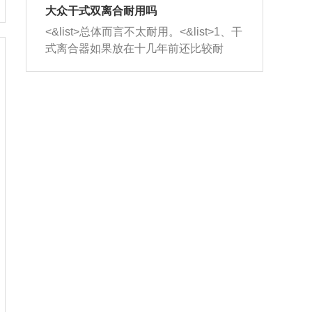
室，最后形成废气排出，就可以让三元
无法制作，需要将车辆送到修理厂或4s
造成烧机油。<&list>3、机油粘度。使用
大众干式双离合耐用吗
催化器得到清洗，排气管堵塞的情况就
店；<&list>2.车辆半轴套管防尘罩破
机油粘度过小的话，同样会有烧机油现
<&list>总体而言不太耐用。<&list>1、干
能够得到解决。
裂，破裂后会出现漏油现象，使半轴磨
象，机油粘度过小具有很好的流动性，
式离合器如果放在十几年前还比较耐
损严重，磨损的半轴容易损坏，产生异
容易窜入到气缸内，参与燃烧。<&list>
用，但是由于现在的汽车发动机动力输
响；<&list>3.稳定器的转向胶套和球头
4、机油量。机油量过多，机油压力过
出越来越高，使得干式离合器散热不足
老化，一般是使用时间过长造成的。解
大，会将部分机油压入气缸内，也会出
的缺陷也逐渐暴露出来。<&list>2、由于
决方法是更换新的质量好的转向橡胶套
现烧机油。<&list>5、机油滤清器堵塞：
干式双离合的工作环境暴露在空气中，
和球头。
会导致进气不畅，使进气压力下降，形
而离合器的散热也是通离合器罩上面的
成负压，使机油在负压的情况下吸入燃
几个小孔来进行散热。但是在行驶过程
烧室引起烧机油。<&list>6、正时齿轮或
中变速箱需要换挡，就不得不使得离合
链条磨损：正时齿轮或链条的磨损会引
器频繁工作。<&list>3、长时间的低速行
起气阀和曲轴的正时不同步。由于轮齿
驶以及过于频繁的启停，导致离合器的
或链条磨损产生的过量侧隙，使得发动
温度不断升高，而低速行驶时空气流动
机的调节无法实现：前一圈的正时和下
效率不高，无法将离合器中的热量有效
一圈可能就不一样。当气阀和活塞的运
的带走，导致离合器内部的温度不断升
动不同步时，会造成过大的机油消耗。
高，加速离合器的磨损。
解决方法：更换正时齿轮或链条。<&list
>7、内垫圈、进风口破裂：新的发动机
设计中，经常采用各种由金属和其他材