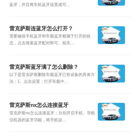
蓝牙，并且将车机蓝牙设置成可...
雷克萨斯连蓝牙怎么打开？
需要确保手机蓝牙和车载蓝牙都属于打开的状
态，点击搜索蓝牙配对即可。相关...
雷克萨斯蓝牙满了怎么删除？
以下是雷克萨斯删除车载蓝牙已有设备的具体方
法：1、点击设置：打开车载中...
雷克萨斯nx怎么连接蓝牙
雷克萨斯nx怎么连接蓝牙：分别开启手机、导航
仪机器的蓝牙功能，将手机设...