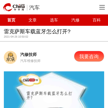
汽车
首页
文章
选车
汽修
百科
雷克萨斯车载蓝牙怎么打开?
2021-04-26 10:50:02
汽修技师
我要咨询
汽车维修技师